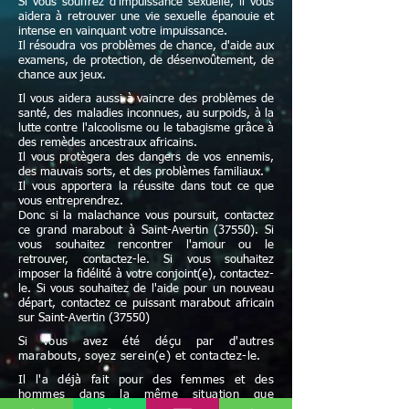
Si vous souffrez d’impuissance sexuelle, il vous
aidera à retrouver une vie sexuelle épanouie et
intense en vainquant votre impuissance.
Il résoudra vos problèmes de chance, d'aide aux
examens, de protection, de désenvoûtement, de
chance aux jeux.
Il vous aidera aussi à vaincre des problèmes de
santé, des maladies inconnues, au surpoids, à la
lutte contre l'alcoolisme ou le tabagisme grâce à
des remèdes ancestraux africains.
Il vous protègera des dangers de vos ennemis,
des mauvais sorts, et des problèmes familiaux.
Il vous apportera la réussite dans tout ce que
vous entreprendrez.
Donc si la malachance vous poursuit, contactez
ce grand marabout à Saint-Avertin (37550). Si
vous souhaitez rencontrer l'amour ou le
retrouver, contactez-le. Si vous souhaitez
imposer la fidélité à votre conjoint(e), contactez-
le. Si vous souhaitez de l'aide pour un nouveau
départ, contactez ce puissant marabout africain
sur Saint-Avertin (37550)
Si vous avez été déçu par d'autres
marabouts, soyez serein(e) et contactez-le.
Il l'a déjà fait pour des femmes et des
hommes dans la même situation que