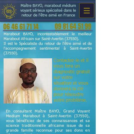
Maître BAYO, marabout médium
voyant sérieux spécialisé dans le
retour de l'être aimé en France
09 81 64 51 99
06 46 61 71 14
Marabout BAYO, incontestablement le meilleur
Marabout Africain sur Saint-Avertin (37550).
Il est le Spécialiste du retour de l'être aimé et de
l'accompagnement sentimental à Saint-Avertin
(37550).
Contactez-le et il
vous fera un
diagnostic gratuit
sur votre
situation et vous
donnera la clé
pour résoudre
votre problème.
En consultant Maître BAYO, Grand Voyant
Medium Marabout à Saint-Avertin (37550),
vous bénéficiez de ses connaissances et sa
science
traditionnelle
africaine issue de sa
grande famille reconnue pour ses dons en