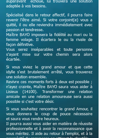
auparavant échoué, lui trouvera une solution
adaptée à vos besoins.
Spécialisé dans le retour affectif, il pourra faire
revenir l'être aimé. Si votre conjoint(e) vous a
quitté, il ou elle reviendra immédiatement avec
passion et tendresse.
Maître
BAYO imposera la fidélité au mari ou la
femme volage. Il écartera le ou la rivale de
façon définitive.
Vous serez inséparables et toute personne
s'ayant mise sur votre chemin sera alors
écartée.
Si vous viviez le grand amour et que cette
idylle s'est brutalement arrêté, vous trouverez
une solution ensemble.
Revivre ces moments forts à deux est possible ;
n'ayez crainte,
Maître
BAYO saura vous aider à
Lisieux (14100). Transformer une relation
amicale en une relation amoureuse sera aussi
possible si c'est votre désir.
Si vous souhaitez rencontrer le grand Amour, il
vous donnera le coup de pouce nécessaire
et
saura vous rendre heureux.
Il pourra aussi vous aider en matière de réussite
professionnelle et à avoir la reconnaissance que
vous méritez. Il aide au retour à l'emploi, et à la