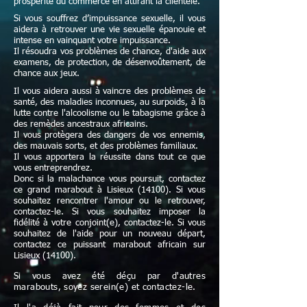
prospérité du commerce en attirant la clientèle.
Si vous souffrez d’impuissance sexuelle, il vous
aidera à retrouver une vie sexuelle épanouie et
intense en vainquant votre impuissance.
Il résoudra vos problèmes de chance, d'aide aux
examens, de protection, de désenvoûtement, de
chance aux jeux.
Il vous aidera aussi à vaincre des problèmes de
santé, des maladies inconnues, au surpoids, à la
lutte contre l'alcoolisme ou le tabagisme grâce à
des remèdes ancestraux africains.
Il vous protègera des dangers de vos ennemis,
des mauvais sorts, et des problèmes familiaux.
Il vous apportera la réussite dans tout ce que
vous entreprendrez.
Donc si la malachance vous poursuit, contactez
ce grand marabout à Lisieux (14100). Si vous
souhaitez rencontrer l'amour ou le retrouver,
contactez-le. Si vous souhaitez imposer la
fidélité à votre conjoint(e), contactez-le. Si vous
souhaitez de l'aide pour un nouveau départ,
contactez ce puissant marabout africain sur
Lisieux (14100).
Si vous avez été déçu par d'autres
marabouts, soyez serein(e) et contactez-le.