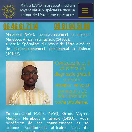
Maître BAYO, marabout médium
voyant sérieux spécialisé dans le
retour de l'être aimé en France
09 81 64 51 99
06 46 61 71 14
Marabout BAYO, incontestablement le meilleur
Marabout Africain sur Lisieux (14100).
Il est le Spécialiste du retour de l'être aimé et
de l'accompagnement sentimental à Lisieux
(14100).
Contactez-le et il
vous fera un
diagnostic gratuit
sur votre
situation et vous
donnera la clé
pour résoudre
votre problème.
En consultant Maître BAYO, Grand Voyant
Medium Marabout à
Lisieux (14100)
, vous
bénéficiez de ses connaissances et sa
science
traditionnelle
africaine issue de