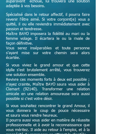
auparavant échoué, lui trouvera une solution
adaptée à vos besoins.
Spécialisé dans le retour affectif, il pourra faire
revenir l'être aimé. Si votre conjoint(e) vous a
quitté, il ou elle reviendra immédiatement avec
passion et tendresse.
Maître
BAYO imposera la fidélité au mari ou la
femme volage. Il écartera le ou la rivale de
façon définitive.
Vous serez inséparables et toute personne
s'ayant mise sur votre chemin sera alors
écartée.
Si vous viviez le grand amour et que cette
idylle s'est brutalement arrêté, vous trouverez
une solution ensemble.
Revivre ces moments forts à deux est possible ;
n'ayez crainte,
Maître
BAYO saura vous aider à
Clamart (92140). Transformer une relation
amicale en une relation amoureuse sera aussi
possible si c'est votre désir.
Si vous souhaitez rencontrer le grand Amour, il
vous donnera le coup de pouce nécessaire
et
saura vous rendre heureux.
Il pourra aussi vous aider en matière de réussite
professionnelle et à avoir la reconnaissance que
vous méritez. Il aide au retour à l'emploi, et à la