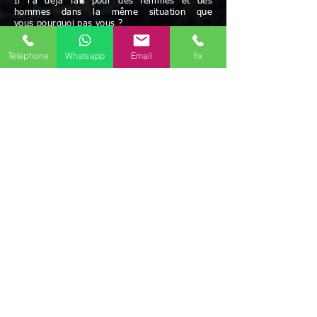
Il l'a déjà fait pour des femmes et des
hommes dans la même situation que
vous pourquoi pas vous ?
Paiement acceptés: chèque et espèces
Téléphone
Whatsapp
Email
fix
Possibilité de paiement après résultats
et/ou facilités de paiement
Avec Maître Bayo vous bénéficiez d'une écoute
attentive à vos besoins
Rapidité - Sérieux - Efficacité - Résultats positifs
Maître BAYO reçoit dans ses cabinets Clamart
(92140), mais peut aussi se déplacer.
Possibilité de travailler par correspondance.
Déplacement possible
Discrétion garantie
Le voyant médium Bayo vous reçoit dans ses
différents cabinets uniquement sur rendez-vous
en région d'
Île-de-France
.
Il est présent dans les communes de
Paris
(75)
,
Melun
(77000)
,
Meaux
(77100)
,
Versailles
(78000)
,
Évry-Courcouronnes
(91000)
,
Boulogne-Billancourt
(92100)
,
Montreuil
(93100)
,
Aubervilliers
(93300)
,
Créteil
(94000)
,
Vitry-sur-Seine
(94400)
,
Argenteuil
(95100)
,
Il
travaille aussi par téléphone (joignable au
+336
46 61 71 14)
(Mail
marabout.bayo@gmail.com
)
mais ce marabout
médium Bayo peut aussi se déplacer selon votre