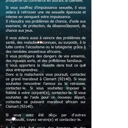
prospérité du commerce en attirant la clientèle.
Si vous souffrez d’impuissance sexuelle, il vous
aidera à retrouver une vie sexuelle épanouie et
intense en vainquant votre impuissance.
Il résoudra vos problèmes de chance, d'aide aux
examens, de protection, de désenvoûtement, de
chance aux jeux.
Il vous aidera aussi à vaincre des problèmes de
santé, des maladies inconnues, au surpoids, à la
lutte contre l'alcoolisme ou le tabagisme grâce à
des remèdes ancestraux africains.
Il vous protègera des dangers de vos ennemis,
des mauvais sorts, et des problèmes familiaux.
Il vous apportera la réussite dans tout ce que
vous entreprendrez.
Donc si la malachance vous poursuit, contactez
ce grand marabout à Clamart (92140). Si vous
souhaitez rencontrer l'amour ou le retrouver,
contactez-le. Si vous souhaitez imposer la
fidélité à votre conjoint(e), contactez-le. Si vous
souhaitez de l'aide pour un nouveau départ,
contactez ce puissant marabout africain sur
Clamart (92140).
Si vous avez été déçu par d'autres
marabouts, soyez serein(e) et contactez-le.