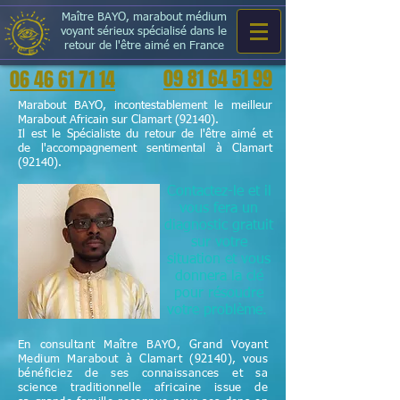
Maître BAYO, marabout médium
voyant sérieux spécialisé dans le
retour de l'être aimé en France
09 81 64 51 99
06 46 61 71 14
Marabout BAYO, incontestablement le meilleur
Marabout Africain sur Clamart (92140).
Il est le Spécialiste du retour de l'être aimé et
de l'accompagnement sentimental à Clamart
(92140).
Contactez-le et il
vous fera un
diagnostic gratuit
sur votre
situation et vous
donnera la clé
pour résoudre
votre problème.
En consultant Maître BAYO, Grand Voyant
Medium Marabout à Clamart (92140), vous
bénéficiez de ses connaissances et sa
science
traditionnelle
africaine issue de