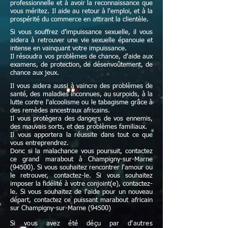
professionnelle et à avoir la reconnaissance que
vous méritez. Il aide au retour à l'emploi, et à la
prospérité du commerce en attirant la clientèle.
Si vous souffrez d’impuissance sexuelle, il vous
aidera à retrouver une vie sexuelle épanouie et
intense en vainquant votre impuissance.
Il résoudra vos problèmes de chance, d'aide aux
examens, de protection, de désenvoûtement, de
chance aux jeux.
Il vous aidera aussi à vaincre des problèmes de
santé, des maladies inconnues, au surpoids, à la
lutte contre l'alcoolisme ou le tabagisme grâce à
des remèdes ancestraux africains.
Il vous protègera des dangers de vos ennemis,
des mauvais sorts, et des problèmes familiaux.
Il vous apportera la réussite dans tout ce que
vous entreprendrez.
Donc si la malachance vous poursuit, contactez
ce grand marabout à Champigny-sur-Marne
(94500). Si vous souhaitez rencontrer l'amour ou
le retrouver, contactez-le. Si vous souhaitez
imposer la fidélité à votre conjoint(e), contactez-
le. Si vous souhaitez de l'aide pour un nouveau
départ, contactez ce puissant marabout africain
sur Champigny-sur-Marne (94500)
Si vous avez été déçu par d'autres