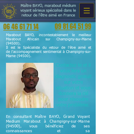
Maître BAYO, marabout médium
voyant sérieux spécialisé dans le
retour de l'être aimé en France
09 81 64 51 99
06 46 61 71 14
Marabout BAYO, incontestablement le meilleur
Marabout Africain sur Champigny-sur-Marne
(94500).
Il est le Spécialiste du retour de l'être aimé et
de l'accompagnement sentimental à Champigny-sur-
Marne (94500).
Contactez-le et il
vous fera un
diagnostic gratuit
sur votre
situation et vous
donnera la clé
pour résoudre
votre problème.
En consultant Maître BAYO, Grand Voyant
Medium Marabout à Champigny-sur-Marne
(94500), vous bénéficiez de ses
connaissances et sa