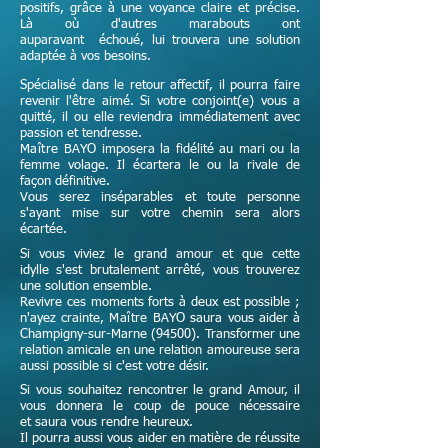
positifs, grâce à une voyance claire et précise.
Là où d'autres marabouts ont
auparavant échoué, lui trouvera une solution
adaptée à vos besoins.
Spécialisé dans le retour affectif, il pourra faire
revenir l'être aimé. Si votre conjoint(e) vous a
quitté, il ou elle reviendra immédiatement avec
passion et tendresse.
Maître
BAYO imposera la fidélité au mari ou la
femme volage. Il écartera le ou la rivale de
façon définitive.
Vous serez inséparables et toute personne
s'ayant mise sur votre chemin sera alors
écartée.
Si vous viviez le grand amour et que cette
idylle s'est brutalement arrêté, vous trouverez
une solution ensemble.
Revivre ces moments forts à deux est possible ;
n'ayez crainte,
Maître
BAYO saura vous aider à
Champigny-sur-Marne (94500). Transformer une
relation amicale en une relation amoureuse sera
aussi possible si c'est votre désir.
Si vous souhaitez rencontrer le grand Amour, il
vous donnera le coup de pouce nécessaire
et
saura vous rendre heureux.
Il pourra aussi vous aider en matière de réussite