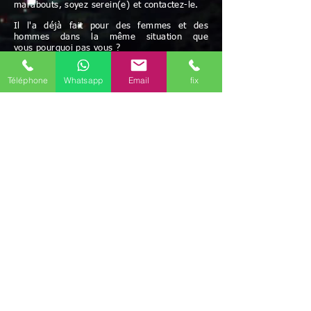
marabouts, soyez serein(e) et contactez-le.
Il l'a déjà fait pour des femmes et des
hommes dans la même situation que
vous pourquoi pas vous ?
Paiement acceptés: chèque et espèces
Téléphone
Whatsapp
Email
fix
Possibilité de paiement après résultats
et/ou facilités de paiement
Avec Maître Bayo vous bénéficiez d'une écoute
attentive à vos besoins
Rapidité - Sérieux - Efficacité - Résultats positifs
Maître BAYO reçoit dans ses cabinets
Champigny-sur-Marne (94500), mais peut aussi
se déplacer.
Possibilité de travailler par correspondance.
Déplacement possible
Discrétion garantie
Le voyant médium Bayo vous reçoit dans ses
différents cabinets uniquement sur rendez-vous
en région d'
Île-de-France
.
Il est présent dans les communes de
Paris
(75)
,
Melun
(77000)
,
Meaux
(77100)
,
Versailles
(78000)
,
Évry-Courcouronnes
(91000)
,
Boulogne-Billancourt
(92100)
,
Montreuil
(93100)
,
Aubervilliers
(93300)
,
Créteil
(94000)
,
Vitry-sur-Seine
(94400)
,
Argenteuil
(95100)
,
Il
travaille aussi par téléphone (joignable au
+336