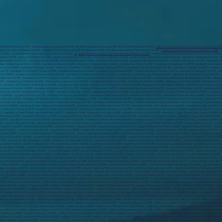
Marabout Nantes (44100) , marabout Bayo sur Nantes (44100) , Marabout Spécialiste du retour de l’être aimé Sur Nantes (44100) ,
meilleur marabout retour l’être aimé Sur Nantes (4410
rès résultat sur Nantes (44100) , marabout africain retour affectif Sur Nantes (44100) , marabout retour affectif Sur Nantes (44100) ,
marabout Désenvoutement sur Nantes (44100
) ,
s (44100) , voyant paiement après résultat sur Nantes (44100) ,
voyant Spécialiste du retour de l’être aimé Sur Nantes (44100)
, meilleur voyant africain retour affectif Sur Nantes (44100) , médium paiement après résultat sur Nantes (44100) , médium Sur Nantes (44100) , médium Spécialiste du retour de l’être aimé Sur Nantes (44100) , médium retour affectif Sur Nantes (44100) , médium africain Sur Nantes (44100) , Vaudou Sur Nantes (44100) , vaudou Spécialiste du retour de l’être aimé Sur Nantes (44100) , vaudou retour affectif Sur Nantes (44100) , marabout à Abbaretz (44170) , marabout à Aigrefeuille-sur-Maine (44140) , marabout à Ancenis (44150) , marabout à Assérac (44410) , marabout à Avessac (44460) , marabout à Basse-Goulaine (44115) , marabout à Batz-sur-Mer (44740) , marabout à Besné (44160) , marabout à Blain (44130) , marabout à Bouaye (44830) , marabout à Bouée (44260) , marabout à Bouguenais (44340) , marabout à Boussay (44190) , marabout à Bouvron (44130) , marabout à Brains (44830) , marabout à Campbon (44750) , marabout à Carquefou (44470) , marabout à Casson (44390) , marabout à Château-Thébaud (44690) , marabout à Châteaubriant (44110) , marabout à Chaumes-en-Retz (44320) , marabout à Chauvé (44320) , marabout à Cheix-en-Retz (44640) , marabout à Clisson (44190) , marabout à Conquereuil (44290) , marabout à Corcoué-sur-Logne (44650) , marabout à Cordemais (44360) , marabout à Corsept (44560) , marabout à Couëron (44220) , marabout à Couffé (44521) , marabout à Crossac (44160) , marabout à Derval (44590) , marabout à Divatte-sur-Loire (44450) , marabout à Donges (44480) , marabout à Drefféac (44530) , marabout à Erbray (44110) , marabout à Fay-de-Bretagne (44130) , marabout à Fégréac (44460) , marabout à Fercé (44660) , marabout à Frossay (44320) , marabout à Geneston (44140) , marabout à Gétigné (44190) , marabout à Gorges (44190) , marabout à Grand-Auverné (44520) , marabout à Grandchamps-des-Fontaines (44119) , marabout à Guémené-Penfao (44290) , marabout à Guenrouet (44530) , marabout à Guérande (44350) , marabout à Haute-Goulaine (44115) , marabout à Herbignac (44410) , marabout à Héric (44810) , marabout à Indre (44610) , marabout à Issé (44520) , marabout à Jans (44170) , marabout à Joué-sur-Erdre (44440) , marabout à Juigné-des-Moutiers (44670) , marabout à La Baule-Escoublac (44500) , marabout à La Bernerie-en-Retz (44760) , marabout à La Boissière-du-Doré (44430) , marabout à La Chapelle-des-Marais (44410) , marabout à La Chapelle-Glain (44670) , marabout à La Chapelle-Heulin (44330) , marabout à La Chapelle-Launay (44260) , marabout à La Chapelle-sur-Erdre (44240) , marabout à La Chevallerais (44810) , marabout à La Chevrolière (44118) , marabout à La Grigonnais (44170) , marabout à La Haie-Fouassière (44690) , marabout à La Limouzinière (44310) , marabout à La Marne (44270) , marabout à La Meilleraye-de-Bretagne (44520) , marabout à La Montagne (44620) , marabout à La Plaine-sur-Mer (44770) , marabout à La Planche (44140) , marabout à La Regrippière (44330) , marabout à La Remaudière (44430) , marabout à La Roche-Blanche (44522) , marabout à La Turballe (44420) , marabout à Lavau-sur-Loire (44260) , marabout à Le Bignon (44140) , marabout à Le Cellier (44850) , marabout à Le Croisic (44490) , marabout à Le Gâvre (44130) , marabout à Le Landreau (44430) , marabout à Le Loroux-Bottereau (44430) , marabout à Le Pallet (44330) , marabout à Le Pellerin (44640) , marabout à Le Pin (44540) , marabout à Le Pouliguen (44510) , marabout à Le Temple-de-Bretagne (44360) , marabout à Legé (44650) , marabout à Les Moutiers-en-Retz (44760) , marabout à Les Sorinières (44840) , marabout à Les Touches (44390) , marabout à Ligné (44850)