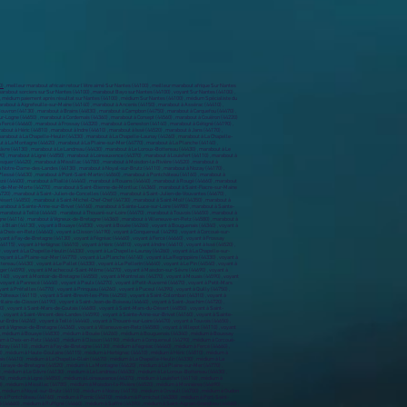
0)
, meilleur marabout africain retour l’être aimé Sur Nantes (44100) , meilleur marabout afrique Sur Nantes
 marabout sorciers sur Sur Nantes (44100) , marabout Bayo sur Nantes (44100) , voyant Sur Nantes (44100) ,
 , marabout à Loireauxence (44370) , marabout à Louisfert (44110) , marabout à Lusanger (44590) , marabout à Machecoul-Saint-Même (44270) , marabout à Maisdon-sur-Sèvre (44690) , marabout à Malville (44260) , marabout à Marsac-sur-Don (44170) , marabout à Massérac (44290) , marabout à Mauves-sur-Loire (44470) , marabout à Mésanger (44522) , marabout à Mesquer (44420) , marabout à Missillac (44780) , marabout à Moisdon-la-Rivière (44520) , marabout à Monnières (44690) , marabout à Montbert (44140) , marabout à Montoir-de-Bretagne (44550) , marabout à Montrelais (44370) , marabout à Mouais (44590) , marabout à Mouzeil (44850) , marabout à Mouzillon (44330) , marabout à Nantes (44000) , marabout à Nort-sur-Erdre (44390) , marabout à Notre-Dame-des-Landes (44130) , marabout à Noyal-sur-Brutz (44110) , marabout à Nozay (44170) , marabout à Orvault (44700) , marabout à Oudon (44521) , marabout à Paimbœuf (44560) , marabout à Pannecé (44440) , marabout à Paulx (44270) , marabout à Petit-Auverné (44670) , marabout à Petit-Mars (44390) , marabout à Pierric (44290) , marabout à Piriac-sur-Mer (44420) , marabout à Plessé (44630) , marabout à Pont-Saint-Martin (44860) , marabout à Pontchâteau (44160) , marabout à Pornic (44210) , marabout à Pornichet (44380) , marabout à Port-Saint-Père (44710) , marabout à Pouillé-les-Côteaux (44522) , marabout à Préfailles (44770) , marabout à Prinquiau (44260) , marabout à Puceul (44390) , marabout à Quilly (44750) , marabout à Remouillé (44140) , marabout à Rezé (44400) , marabout à Riaillé (44440) , marabout à Rouans (44640) , marabout à Rougé (44660) , marabout à Ruffigné (44660) , marabout à Saffré (44390) , marabout à Saint-Aignan-Grandlieu (44860) , marabout à Saint-André-des-Eaux (44117) , marabout à Saint-Aubin-des-Châteaux (44110) , marabout à Saint-Brevin-les-Pins (44250) , marabout à Saint-Colomban (44310) , marabout à Saint-Étienne-de-Mer-Morte (44270) , marabout à Saint-Étienne-de-Montluc (44360) , marabout à Saint-Fiacre-sur-Maine (44690) , marabout à Saint-Géréon (44150) , marabout à Saint-Gildas-des-Bois (44530) , marabout à Saint-Herblain (44800) , marabout à Saint-Hilaire-de-Chaléons (44680) , marabout à Saint-Hilaire-de-Clisson (44190) , marabout à Saint-Jean-de-Boiseau (44640) , marabout à Saint-Joachim (44720) , marabout à Saint-Julien-de-Concelles (44450) , marabout à Saint-Julien-de-Vouvantes (44670) , marabout à Saint-Léger-les-Vignes (44710) , marabout à Saint-Lumine-de-Clisson (44190) , marabout à Saint-Lumine-de-Coutais (44310) , marabout à Saint-Lyphard (44410) , marabout à Saint-Malo-de-Guersac (44550) , marabout à Saint-Mars-de-Coutais (44680) , marabout à Saint-Mars-du-Désert (44850) , marabout à Saint-Michel-Chef-Chef (44730) , marabout à Saint-Molf (44350) , marabout à Saint-Nazaire (44600) , marabout à Saint-Nicolas-de-Redon (44460) , marabout à Saint-Père-en-Retz (44320) , marabout à Saint-Philbert-de-Grand-Lieu (44310) , marabout à Saint-Sébastien-sur-Loire (44230) , marabout à Saint-Viaud (44320) , marabout à Saint-Vincent-des-Landes (44590) , marabout à Sainte-Anne-sur-Brivet (44160) , marabout à Sainte-Luce-sur-Loire (44980) , marabout à Sainte-Pazanne (44680) , marabout à Sainte-Reine-de-Bretagne (44160) , marabout à Sautron (44880) , marabout à Savenay (44260) , marabout à Sévérac (44530) , marabout à Sion-les-Mines (44590) , marabout à Soudan (44110) , marabout à Soulvache (44660) , marabout à Sucé-sur-Erdre (44240) , marabout à Teillé (44440) , marabout à Thouaré-sur-Loire (44470) , marabout à Touvois (44650) , marabout à Trans-sur-Erdre (44440) , marabout à Treffieux (44170) , marabout à Treillières (44119) , marabout à Trignac (44570) , marabout à Vair-sur-Loire (44150) , marabout à Vallet (44330) , marabout à Vallons-de-l'Erdre (44540) , marabout à Vay (44170) , marabout à Vertou (44120) , marabout à Vieillevigne (44116) , marabout à Vigneux-de-Bretagne (44360) , marabout à Villeneuve-en-Retz (44580) , marabout à Villepot (44110) , marabout à Vue (44640) , voyant à Abbaretz (44170) , voyant à Aigrefeuille-sur-Maine (44140) , voyant à Ancenis (44150) , voyant à Assérac (44410) , voyant à Avessac (44460) , voyant à Basse-Goulaine (44115) , voyant à Batz-sur-Mer (44740) , voyant à Besné (44160) , voyant à Blain (44130) , voyant à Bouaye (44830) , voyant à Bouée (44260) , voyant à Bouguenais (44340) , voyant à Boussay (44190) , voyant à Bouvron (44130) , voyant à Brains (44830) , voyant à Campbon (44750) , voyant à Carquefou (44470) , voyant à Casson (44390) , voyant à Château-Thébaud (44690) , voyant à Châteaubriant (44110) , voyant à Chaumes-en-Retz (44320) , voyant à Chauvé (44320) , voyant à Cheix-en-Retz (44640) , voyant à Clisson (44190) , voyant à Conquereuil (44290) , voyant à Corcoué-sur-Logne (44650) , voyant à Cordemais (44360) , voyant à Corsept (44560) , voyant à Couëron (44220) , voyant à Couffé (44521) , voyant à Crossac (44160) , voyant à Derval (44590) , voyant à Divatte-sur-Loire (44450) , voyant à Donges (44480) , voyant à Drefféac (44530) , voyant à Erbray (44110) , voyant à Fay-de-Bretagne (44130) , voyant à Fégréac (44460) , voyant à Fercé (44660) , voyant à Frossay (44320) , voyant à Geneston (44140) , voyant à Gétigné (44190) , voyant à Gorges (44190) , voyant à Grand-Auverné (44520) , voyant à Grandchamps-des-Fontaines (44119) , voyant à Guémené-Penfao (44290) , voyant à Guenrouet (44530) , voyant à Guérande (44350) , voyant à Haute-Goulaine (44115) , voyant à Herbignac (44410) , voyant à Héric (44810) , voyant à Indre (44610) , voyant à Issé (44520) , voyant à Jans (44170) , voyant à Joué-sur-Erdre (44440) , voyant à Juigné-des-Moutiers (44670) , voyant à La Baule-Escoublac (44500) , voyant à La Bernerie-en-Retz (44760) , voyant à La Boissière-du-Doré (44430) , voyant à La Chapelle-des-Marais (44410) , voyant à La Chapelle-Glain (44670) , voyant à La Chapelle-Heulin (44330) , voyant à La Chapelle-Launay (44260) , voyant à La Chapelle-sur-Erdre (44240) , voyant à La Chevallerais (44810) , voyant à La Chevrolière (44118) , voyant à La Grigonnais (44170) , voyant à La Haie-Fouassière (44690) , voyant à La Limouzinière (44310) , voyant à La Marne (44270) , voyant à La Meilleraye-de-Bretagne (44520) , voyant à La Montagne (44620) , voyant à La Plaine-sur-Mer (44770) , voyant à La Planche (44140) , voyant à La Regrippière (44330) , voyant à La Remaudière (44430) , voyant à La Roche-Blanche (44522) , voyant