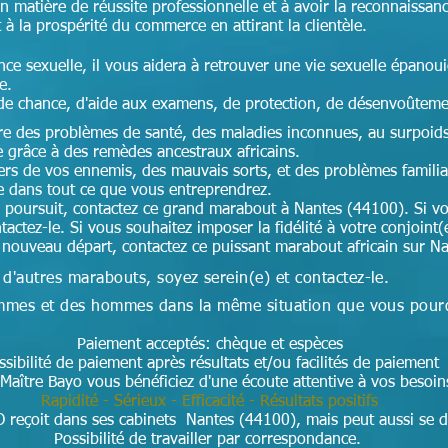
en matière de réussite professionnelle et à avoir la reconnaissan
t à la prospérité du commerce en attirant la clientèle.
nce sexuelle, il vous aidera à retrouver une vie sexuelle épanoui
ce.
de chance, d'aide aux examens, de protection, de désenvoûteme
cre des problèmes de santé, des maladies inconnues, au surpoids,
e grâce à des remèdes ancestraux africains.
ers de vos ennemis, des mauvais sorts, et des problèmes famili
te dans tout ce que vous entreprendrez.
 poursuit, contactez ce grand marabout à Nantes (44100). Si vo
tactez-le. Si vous souhaitez imposer la fidélité à votre conjoint(
n nouveau départ, contactez ce puissant marabout africain sur N
 d'autres marabouts, soyez serein(e) et contactez-le.
 femmes et des hommes dans la même situation que vous pour
Paiement acceptés: chèque et espèces
ssibilité de paiement après résultats et/ou facilités de paiement
Maître Bayo vous bénéficiez d'une écoute attentive à vos besoi
Rapidité - Sérieux - Efficacité - Résultats positifs
 reçoit dans ses cabinets Nantes (44100), mais peut aussi se d
Possibilité de travailler par correspondance.