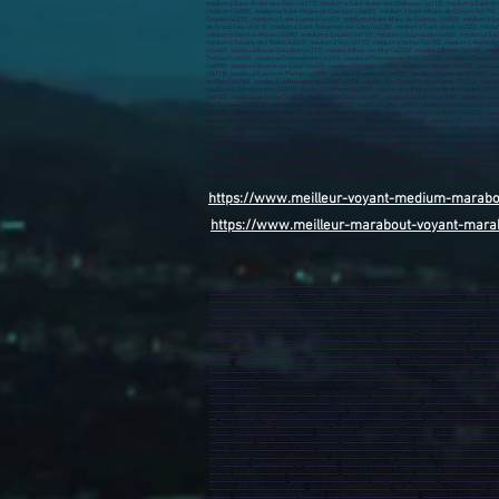
https://www.meilleur-voyant-medium-marab
https://www.meilleur-marabout-voyant-mara
marabout en France
,
Marabout sur Saint-Quentin-02100)
,
marabout sur Soissons (02200)
,
marabout sur L
marabout sur Villeneuve-d’Ascq (59650)
,
marabout sur Cambrai (59400)
,
marabout sur Marcq-en-Barœul 
marabout sur Grande-Synthe (59760)
,
marabout sur Loos (59760)
,
marabout sur Hazebrouck (59190)
,
mar
Hem (59510)
,
marabout sur Faches-Thumesnil (59155)
,
marabout sur Saint-Amand-les-Eaux (59230)
,
mar
(59410)
,
Mouvaux (59420)
,
marabout sur Saint-André-lez-Lille (59350)
,
marabout sur Raismes (59590)
,
m
Wambrechies (59118)
,
marabout sur Douchy-les-Mines (59282)
,
marabout sur Annœullin (59112)
,
marabo
sur Creil (60100)
,
marabout sur Nogent-sur-Oise (60180)
,
marabout sur Crépy-en-Valois (60800)
,
marabout
marabout sur Abbeville (80100)
,
marabout sur Albert (80300)
,
marabout sur Calais (62100)
,
marabout sur
marabout sur Saint-Omer (62500)
,
marabout sur Berck (62600)
,
marabout sur Harnes (62440)
,
marabout 
sur Courrières (62710)
,
marabout sur Auchel (62260)
,
marabout sur Montigny-en-Gohelle (62640)
,
marabou
(14120)
,
marabout sur Évreux (27000)
,
marabout sur Vernon (27200)
,
marabout sur Louviers (27400)
,
mara
Avranches (50300)
,
marabout sur Carentan-les-Marais (50500)
,
marabout sur Alençon (61000)
,
marabout
marabout sur Le Petit-Quevilly (76140)
,
marabout sur Mont-Saint-Aignan (76130)
,
marabout sur Fécamp 
Maromme (76150)
,
marabout sur Déville-lès-Rouen (76250)
,
marabout sur Caudebec-lès-Elbeuf (76320)
(44120)
,
marabout sur Couëron (44220)
,
marabout sur Carquefou (44470)
,
marabout sur La Chapelle-sur-E
marabout sur Ancenis-Saint-Géréon (44150)
,
marabout sur Pornichet (44380)
,
marabout sur Pontchâteau
(49620)
,
marabout à Segré-en-Anjou Bleu (49500)
,
marabout à Orée d'Anjou (49270)
,
marabout à Loire-Au
Mayenne (53100)
,
marabout à Le Mans (72000)
,
marabout à La Flèche (72200)
,
marabout à Sablé-sur-Sar
Hilaire-de-Riez (85270)
,
marabout à Manosque (04100)
,
marabout à Digne-les-Bains (04000)
,
marabout à 
(06700)
,
marabout à Vallauris (06220)
,
marabout à Mandelieu-la-Napoule (06212)
,
marabout à Mougins (
Sartoux (06370)
,
marabout à Marseille (13000)
,
marabout à Arles (13200)
,
marabout à Martigues (13500)
(13170)
,
marabout à Gardanne (13120)
,
marabout à Châteauneuf-les-Martigues (13220)
,
marabout à Port
marabout à Septèmes-les-Vallons (13240)
,
marabout à Plan-de-Cuques (13380)
,
marabout à Trets (1353
Fréjus (83600)
,
marabout à Draguignan (83300)
,
Marabout à Saint-Raphaël (83700)
,
marabout à Six-Fours
(83310)
,
marabout à Saint-Cyr-sur-Mer (83270)
,
marabout à Cuers (83390)
,
marabout à Solliès-Pont (832
marabout à Bollène (84500)
,
marabout à Monteux (84170)
,
marabout à Apt (84400)
,
marabout à Vedène (
marabout à Morne-à-la'Eau (97111)
,
marabout à Lamentin (97129)
,
marabout à Pointe-à-Pitre (97110)
,
mar
(97240)
,
marabout à Saint-Joseph (97212)
,
marabout à Sainte-Marie (97230)
,
marabout à La Trinité (97220