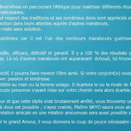
versifiées en parcourant l'Afrique pour maitriser différents ritu
indécelables.
and respect des traditions et ses nombreux dons sont appréciés et 
faction dans leurs attentes auprès d'autres marabouts.
 reste sans solution.
oblèmes car il est l'un des meilleurs marabouts guéris
nête, efficace, définitif et garanti. Il y a 100 % des résultats q
ise. Là où d'autres marabouts ont auparavant échoué, lui trouv
ectif, il pourra faire revenir l'être aimé. Si votre conjoint(e) vous 
ec passion et tendresse.
lité au mari ou la femme volage. Il écartera le ou la rivale de 
toute personne s'ayant mise sur votre chemin sera alors écartée
ur et que cette idylle s'est brutalement arrêté, vous trouverez
 deux est possible ; n'ayez crainte,
Maître
BAYO saura vous aid
lation amicale en une relation amoureuse sera aussi possible si 
er le grand Amour, il vous donnera le coup de pouce nécessaire