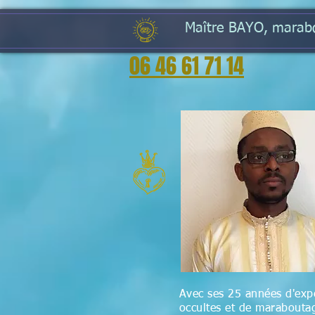
Maître BAYO, marabou
06 46 61 71 14
Avec ses 25 années d'expé
occultes et de maraboutag