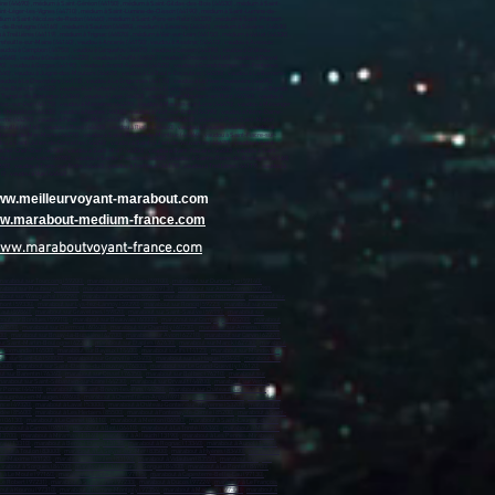
www.meilleurvoyant-marabout.com
www.marabout-medium-france.com
www.maraboutvoyant-france.com
marabout sur Tourcoing (59200)
,
marabout sur Roubaix (59100)
,
marabout sur Dunkerque (59140)
,
rabout sur Maubeuge (59600)
,
marabout sur Lambersart (59130)
,
marabout sur Armentières (59280)
,
bout sur Wasquehal (59290)
,
marabout sur Denain (59220)
,
marabout sur Ronchin (59790)
,
marabout sur
mont (59330)
,
marabout sur Lys-lez-Lannoy (59390)
,
marabout sur Roncq (59223)
,
marabout sur Anzin
caut (59860)
,
marabout sur Gravelines (59820)
,
marabout sur Saint-Saulve (59880)
,
marabout sur
out sur Bondues (59910)
,
marabout sur Beauvais (60000)
,
marabout sur Compiègne (60200)
,
marabout
(60500)
,
marabout sur Clermont (60600)
,
marabout sur Chambly (60230)
,
marabout sur Amiens (80000)
,
00)
,
marabout sur Bruay-la-Buissière (62700)
,
marabout sur Avion (62210)
,
marabout sur Carvin (62220)
,
ur Saint-Martin-Boulogne (62280)
,
marabout sur Étaples (62630)
,
marabout sur Marck (62730)
,
marabout
e Normandie (14500)
,
marabout sur Bayeux (14400)
,
marabout sur Ifs (14123)
,
marabout sur Mondeville
ut sur Saint-Lô (50000)
,
marabout sur Granville (50400)
,
marabout sur La Hague (50440)
,
marabout sur
6300)
,
marabout sur Saint-Étienne-du-Rouvray (76800)
,
marabout sur Le Grand-Quevilly (76120)
,
t sur Barentin (76360)
,
marabout sur Oissel (76350)
,
marabout sur Bolbec (76210)
,
marabout sur
arabout sur Saint-Sébastien-sur-Loire (44230)
,
marabout sur Orvault (44700)
,
marabout sur Vertou
r Pornic (44210)
,
marabout sur Saint-Brevin-les-Pins (44250)
,
marabout sur Châteaubriant (44110)
,
Beaupréau-en-Mauges (49600)
,
marabout à Chemillé-en-Anjou (49120)
,
marabout à La Mauges-sur-Loire
ance (49320)
,
marabout à Laval (53000)
,
marabout à Château-Gontier-sur-Mayenne (53200)
,
marabout à
dée (85600)
,
marabout à Les Herbiers (85500)
,
marabout à Fontenay-le-Comte (85200)
,
marabout à Saint-
 (06130)
,
marabout à Le Cannet (06110)
,
marabout à Menton (06500)
,
marabout à Saint-Laurent-du-Var
marabout à Carros (06510)
,
marabout à Biot (06410)
,
marabout à La Trinité (06340)
,
marabout à Mouans-
13700)
,
marabout à Miramas (13140)
,
marabout à Allauch (13190)
,
marabout à Les Pennes-Mirabeau
rau (13310)
,
marabout à Berre-l'Étang (13130)
,
marabout à Rognac (13340)
,
marabout à Auriol (13390)
,
bout à Toulon (83000)
,
marabout à La Seyne-sur-Mer (83500)
,
marabout à Hyères (83400)
,
marabout à
nte-Maxime (83120)
,
marabout à Ollioules (83190)
,
marabout à Vidauban (83550)
,
marabout à Cogolin
arabout à Sorgues (84700)
,
marabout à L'Isle-sur-la-Sorgue (84800)
,
marabout à Le Pontet (84700)
,
 à Le Moule (97160)
,
marabout à Sainte-Rose (97115)
,
marabout à Capesterre-Belle-Eau (97130)
,
Le Robert (97231)
,
marabout à Schœlcher (97233)
,
marabout à Ducos (97224)
,
marabout à Le François
out à Kourou (97310)
,
marabout à Remire-Montjoly (97354)
,
marabout à Macouria (97300)
,
marabout à