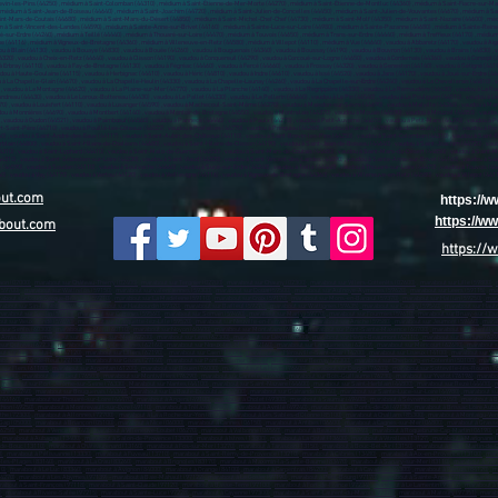
out.com
https://
https://
bout.com
https://
aon (02000)
,
marabout sur Château-Thierry (02400)
,
marabout sur Tergnier (02700)
,
marabout sur Chauny (02300)
,
marabout sur Villers-Cotterêts (02600)
,
marabout sur Lille (59800)
,
(59700)
,
marabout sur Wattrelos (59150)
,
marabout sur valenciennes (59300)
,
marabout sur Douai (59500)
,
marabout sur Aulnoye-Aymeries (59620)
,
marabout sur Leers (59115)
,
ma
about sur Coudekerque-Branche (59210)
,
marabout sur La Madeleine (59110)
,
marabout sur Croix (59170)
,
marabout sur Mons-en-Barœul (59370)
,
marabout sur Halluin (59250)
,
mara
about sur Sin-le-Noble (59450)
,
marabout sur Haubourdin (59320)
,
marabout sur Bailleul (59270)
,
marabout sur Wattignies (59635)
,
marabout sur Caudry (59540)
,
marabout sur Haut
arabout sur Seclin (59113)
,
marabout sur Comines (59560)
,
marabout sur Somain (59490)
,
marabout sur Marly (59770)
,
marabout sur Fourmies (59610)
,
marabout sur Bruay-sur-l’Es
ut sur Vieux-Condé (59690)
,
marabout sur Marquette-lez-Lille (59520)
,
marabout sur Neuville-en-Ferrain (59960)
,
marabout sur Aniche (59580)
,
marabout sur Jeumont (59460)
,
marab
 sur Senlis (60300)
,
marabout sur Méru (60110)
,
marabout sur Noyon (60400)
,
marabout sur Montataire (60160)
,
marabout sur Pont-Sainte-Maxence (60700)
,
marabout sur Chantilly 
 Arras (62000)
,
marabout sur Boulogne-sur-Mer (62200)
,
marabout sur Lens (62300)
,
marabout sur Liévin (62800)
,
marabout sur Hénin-Beaumont (62110)
,
marabout sur Béthune (624
sur Outreau (62230)
,
marabout sur Bully-les-Mines (62160)
,
marabout sur Nœux-les-Mines (62160)
,
marabout sur Longuenesse (62219)
,
marabout sur Méricourt (62680)
,
marabout s
t sur Aire-sur-la-Lys (62120)
,
marabout sur Lillers (62190)
,
marabout sur Caen (14000)
,
marabout sur Hérouville-Saint-Clair (14200)
,
marabout sur Lisieux (14100)
,
marabout sur Vir
bout sur Val-de-Reuil (27100)
,
marabout sur Gisors (27140)
,
marabout sur Pont-Audemer (27500)
,
Marabout sur Bernay (27300)
,
marabout sur Cherbourg-en-Cotentin (50100)
,
marabo
 sur Flers (61100)
,
marabout sur Argentan (61200)
,
marabout sur Rouen (76000)
,
marabout sur Le Havre (76600)
,
marabout sur Dieppe (76203)
,
marabout sur Sotteville-lès-Rouen (7
(76400)
,
marabout sur Elbeuf (76503)
,
marabout sur Montivilliers (76290)
,
marabout sur Canteleu (76380)
,
marabout sur Bois-Guillaume (76230)
,
marabout sur Yvetot (76196)
,
marabou
,
marabout sur Port-Jérôme-sur-Seine (76330)
,
Marabout sur Nantes (44100)
,
marabout sur Saint-Nazaire (44600)
,
marabout sur Saint-Herblain (44800)
,
marabout sur Rezé (44400)
,
m
rdre (44240)
,
marabout sur Bouguenais (44340)
,
marabout sur La Baule-Escoublac (44500)
,
marabout sur Guérande (44350)
,
marabout sur Sainte-Luce-sur-Loire (44980)
,
marabout su
 (44160)
,
marabout sur Thouaré-sur-Loire (44470)
,
marabout à Angers (49100)
,
marabout à Cholet (49300)
,
marabout à Saumur (49400)
,
marabout à Sèvremoine (49450)
,
marabout à 
thion (49250)
,
marabout à Montrevault-sur-Èvre (49110)
,
marabout à Trélazé (49800)
,
marabout à Avrillé (49240)
,
marabout à Les Ponts-de-Cé (49130)
,
marabout à Brissac Loire Aub
the (72300)
,
marabout à Allonnes (72700)
,
marabout à La a Roche-sur-Yon (85000)
,
marabout à Les Sables-d'Olonne (85100)
,
marabout à Challans (85300)
,
marabout à Montaigu-Ven
Gap (05000)
,
marabout à Briançon (05100)
,
marabout à Nice (06000)
,
marabout à Cannes (06150)
,
marabout à Antibes (06600)
,
marabout à Cagnes-sur-Mer (06800)
,
marabout à Grasse
06250)
,
marabout à Vence (06140)
,
marabout à Villeneuve-Loubet (06270)
,
marabout à Valbonne (06560)
,
marabout à Beausoleil (06240)
,
marabout à Roquebrune-Cap-Martin (06190)
,
,
marabout à Aubagne (13400)
,
marabout à Salon-de-Provence (13300)
,
marabout à Istres (13800)
,
marabout à La Ciotat (13600)
,
marabout à Vitrolles (13127)
,
marabout à Marignane (
-de-Bouc (13110)
,
marabout à Châteaurenard (13160)
,
marabout à Fos-sur-Mer (13270)
,
marabout à Tarascon (13150)
,
marabout à Bouc-Bel-Air (13150)
,
marabout à Saint-Martin-de-C
0)
,
marabout à Pélissanne (13330)
,
marabout à Fuveau (13710)
,
marabout à Saint-Rémy-de-Provence (13210)
,
marabout à Cabriès (13480)
,
marabout à Aix-en-Provence (13100)
,
mara
-les-Plages (83140)
,
marabout à La Crau (83260)
,
marabout à Brignoles (83170)
,
marabout à Maximin-la-Sainte-Baume (83470)
,
marabout à Sanary-sur-Mer (83110)
,
marabout à Sai
10)
,
marabout à Le Luc (83340)
,
marabout à Avignon (84000)
,
marabout à Orange (84100)
,
marabout à Carpentras (84200)
,
marabout à Cavaillon (84300)
,
marabout à Pertuis (84120)
,
m
84270)
,
marabout à Les Abymes (97139)
-
marabout à Baie-Mahault (97122)
,
marabout à Le Gosier (97190)
,
marabout à Petit-Bourg (97170)
,
marabout à Sainte-Anne (97180)
,
marabout
about à Saint-François (97118)
,
marabout à Saint-Claude (97120)
,
marabout à Basse-Terre (97100)
,
marabout à Fort-de-France (97234)
,
marabout à Le Lamentin (97232)
,
marabout à 
)
,
marabout à Rivière-Salée (97215)
,
marabout à Sainte-Luce (97228)
,
marabout à Cayenne (97300)
,
marabout à Saint-Laurent-du-Maroni (97320)
,
marabout à Matoury (97351)
,
marab