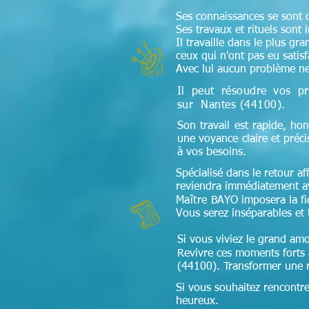
Ses connaissances se sont di
Ses travaux et rituels sont 
Il travaille dans le plus gr
ceux qui n'ont pas eu satis
Avec lui aucun problème ne
Il peut résoudre vos pr
sur
Nantes (44100).
Son travail est rapide, hon
une voyance claire et préc
à vos besoins.
Spécialisé dans le retour aff
reviendra immédiatement av
Maître
BAYO imposera la fidé
Vous serez inséparables et 
Si vous viviez le grand amo
Revivre ces moments forts à
(44100). Transformer une re
Si vous souhaitez rencontr
heureux.