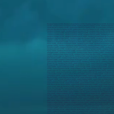
Marabout Nantes (44100) , Marabout africain Nantes (44100) , Marabout afrique Nantes (44100) , Excellent 
(44100) , marabout serieux Sur Nantes (44100) , marabout affectif Sur Nantes (44100) , marabout paiement ap
voyant africain Sur Nantes (44100) , voyant retour affectif Sur Nantes (44100) , le voyant serieux sur Nante