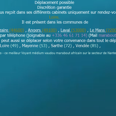
Déplacement possible
Discrétion garantie
s reçoit dans ses différents cabinets uniquement sur rendez-v
Loire​.
Il est présent dans les communes de
zaire
(44600)
,
Angers
(49100)
,
Laval
(53000)
,
Le Mans
(720
i par téléphone (joignable au
+336 46 61 71 14)
(Mail
marabou
eut aussi se déplacer selon votre convenance dans tout le dép
-Loire
(49)
, Mayenne
(53)
, Sarthe
(72)
, Vendée
(85)
,
yo - ce meilleur Voyant médium vaudou marabout africain sur le secteur de Nant