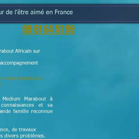
r de l'être aimé en France
09 81 64 51 99
about Africain sur
e l'accompagnement
ur votre situation et
e.
t Medium Marabout à
connaissances et sa
rande famille reconnue
ance, de travaux
os divers problèmes.