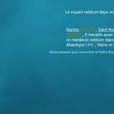
Le voyant médium Bayo vou
Nantes
(44100)
,
Saint-Na
(85000)
,
Il travaille auss
ce marabout médium Bayo p
Atlantique
(44)
, Maine-et
Géolocalisation pour rencontrer le Maître Ba