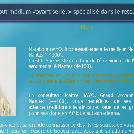
t médium voyant sérieux spécialisé dans le retou
More
Marabout BAYO, incontestablement le meilleur Mar
Nantes (44100).
Il est le Spécialiste du retour de l'être aimé et d
sentimental à Nantes (44100).
Contactez-le et il vous fera un diagnostic gratuit s
vous donnera la clé pour résoudre votre problèm
En consultant Maître BAYO, Grand Voyan
Nantes (44100), vous bénéficiez de ses 
science
traditionnelle
africaine issue de sa g
pour ses dons en Afrique subsaharienne.
rience et sa grande connaissance des livres sacrés, de voy
e, il sera en mesure de trouver avec vous une solution à v