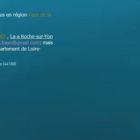
ous en région
Pays de la
00)
,
La a Roche-sur-Yon
t.bayo@gmail.com
)
mais
artement de Loire-
es (44100)