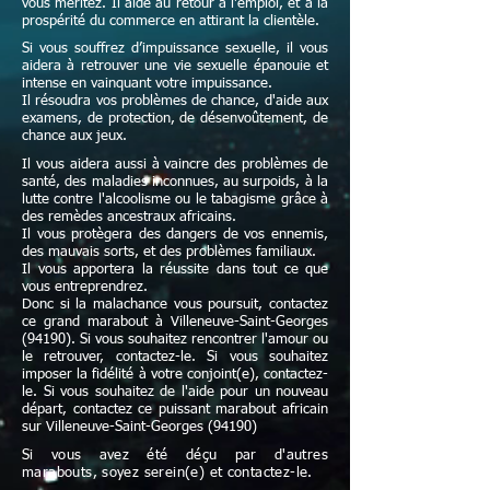
vous méritez. Il aide au retour à l'emploi, et à la
prospérité du commerce en attirant la clientèle.
Si vous souffrez d’impuissance sexuelle, il vous
aidera à retrouver une vie sexuelle épanouie et
intense en vainquant votre impuissance.
Il résoudra vos problèmes de chance, d'aide aux
examens, de protection, de désenvoûtement, de
chance aux jeux.
Il vous aidera aussi à vaincre des problèmes de
santé, des maladies inconnues, au surpoids, à la
lutte contre l'alcoolisme ou le tabagisme grâce à
des remèdes ancestraux africains.
Il vous protègera des dangers de vos ennemis,
des mauvais sorts, et des problèmes familiaux.
Il vous apportera la réussite dans tout ce que
vous entreprendrez.
Donc si la malachance vous poursuit, contactez
ce grand marabout à
Villeneuve-Saint-Georges
(94190)
. Si vous souhaitez rencontrer l'amour ou
le retrouver, contactez-le. Si vous souhaitez
imposer la fidélité à votre conjoint(e), contactez-
le. Si vous souhaitez de l'aide pour un nouveau
départ, contactez ce puissant marabout africain
sur
Villeneuve-Saint-Georges (94190)
Si vous avez été déçu par d'autres
marabouts, soyez serein(e) et contactez-le.