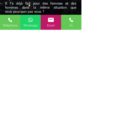
Il l'a déjà fait pour des femmes et des
hommes dans la même situation que
vous pourquoi pas vous ?
Paiement acceptés: chèque et espèces
Possibilité de paiement après résultats
Téléphone
Whatsapp
Email
fix
et/ou facilités de paiement
Avec Maître Bayo vous bénéficiez d'une écoute
attentive à vos besoins
Rapidité - Sérieux - Efficacité - Résultats positifs
Maître BAYO reçoit dans ses cabinets Villeneuve-
Saint-Georges (94190), mais peut aussi se
déplacer.
Possibilité de travailler par correspondance.
Déplacement possible
Discrétion garantie
Le voyant médium Bayo vous reçoit dans ses
différents cabinets uniquement sur rendez-vous
en région d'
Île-de-France
.
Il est présent dans les communes de
Paris
(75)
,
Melun
(77000)
,
Meaux
(77100)
,
Versailles
(78000)
,
Évry-Courcouronnes
(91000)
,
Boulogne-Billancourt
(92100)
,
Montreuil
(93100)
,
Aubervilliers
(93300)
,
Créteil
(94000)
,
Vitry-sur-Seine
(94400)
,
Argenteuil
(95100)
,
Il
travaille aussi par téléphone (joignable au
+336
46 61 71 14)
(Mail