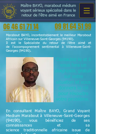
Maître BAYO, marabout médium
voyant sérieux spécialisé dans le
retour de l'être aimé en France
09 81 64 51 99
06 46 61 71 14
Marabout BAYO, incontestablement le meilleur Marabout
Africain sur Villeneuve-Saint-Georges (94190).
Il est le Spécialiste du retour de l'être aimé et
de l'accompagnement sentimental à Villeneuve-Saint-
Georges (94190).
Contactez-le et il
vous fera un
diagnostic gratuit
sur votre
situation et vous
donnera la clé
pour résoudre
votre problème.
En consultant Maître BAYO, Grand Voyant
Medium Marabout à Villeneuve-Saint-Georges
(94190), vous bénéficiez de ses
connaissances et sa
science
traditionnelle
africaine issue de