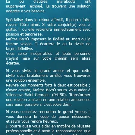
Là où d'autres marabouts ont
auparavant échoué, lui trouvera une solution
adaptée à vos besoins.
Spécialisé dans le retour affectif, il pourra faire
revenir l'être aimé. Si votre conjoint(e) vous a
quitté, il ou elle reviendra immédiatement avec
passion et tendresse.
Maître
BAYO imposera la fidélité au mari ou la
femme volage. Il écartera le ou la rivale de
façon définitive.
Vous serez inséparables et toute personne
s'ayant mise sur votre chemin sera alors
écartée.
Si vous viviez le grand amour et que cette
idylle s'est brutalement arrêté, vous trouverez
une solution ensemble.
Revivre ces moments forts à deux est possible ;
n'ayez crainte,
Maître
BAYO saura vous aider à
Villeneuve-Saint-Georges (94190). Transformer
une relation amicale en une relation amoureuse
sera aussi possible si c'est votre désir.
Si vous souhaitez rencontrer le grand Amour, il
vous donnera le coup de pouce nécessaire
et
saura vous rendre heureux.
Il pourra aussi vous aider en matière de réussite
professionnelle et à avoir la reconnaissance que