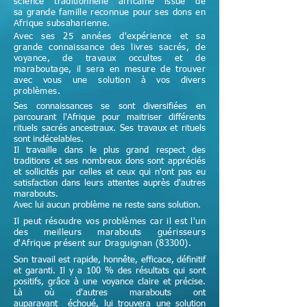
science
traditionnelle
africaine issue de
sa grande famille reconnue pour ses dons en
Afrique subsaharienne.
Avec ses 25 années d'expérience et sa
grande connaissance des livres sacrés, de
voyance, de travaux occultes et de
maraboutage, il sera en mesure de trouver
avec vous une solution à vos divers
problèmes.
Ses connaissances se sont diversifiées en
parcourant l'Afrique pour maitriser différents
rituels sacrés ancestraux. Ses travaux et rituels
sont indécelables.
Il travaille dans le plus grand respect des
traditions et ses nombreux dons sont appréciés
et sollicités par celles et ceux qui n'ont pas eu
satisfaction dans leurs attentes auprès d'autres
marabouts.
Avec lui aucun problème ne reste sans solution.
Il peut résoudre vos problèmes car il est l'un
des meilleurs marabouts guérisseurs
d'Afrique
présent sur Draguignan (83300)
.
Son travail est rapide, honnête, efficace, définitif
et garanti. Il y a 100 % des résultats qui sont
positifs, grâce à une voyance claire et précise.
Là où d'autres marabouts ont
auparavant échoué, lui trouvera une solution