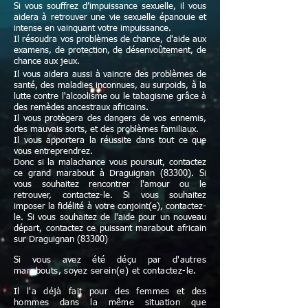
Si vous souffrez d’impuissance sexuelle, il vous
aidera à retrouver une vie sexuelle épanouie et
intense en vainquant votre impuissance.
Il résoudra vos problèmes de chance, d'aide aux
examens, de protection, de désenvoûtement, de
chance aux jeux.
Il vous aidera aussi à vaincre des problèmes de
santé, des maladies inconnues, au surpoids, à la
lutte contre l'alcoolisme ou le tabagisme grâce à
des remèdes ancestraux africains.
Il vous protègera des dangers de vos ennemis,
des mauvais sorts, et des problèmes familiaux.
Il vous apportera la réussite dans tout ce que
vous entreprendrez.
Donc si la malachance vous poursuit, contactez
ce grand marabout à Draguignan (83300). Si
vous souhaitez rencontrer l'amour ou le
retrouver, contactez-le. Si vous souhaitez
imposer la fidélité à votre conjoint(e), contactez-
le. Si vous souhaitez de l'aide pour un nouveau
départ, contactez ce puissant marabout africain
sur Draguignan (83300)
Si vous avez été déçu par d'autres
marabouts, soyez serein(e) et contactez-le.
Il l'a déjà fait pour des femmes et des
hommes dans la même situation que