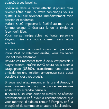
adaptée à vos besoins.
Spécialisé dans le retour affectif, il pourra faire
revenir l'être aimé. Si votre conjoint(e) vous a
quitté, il ou elle reviendra immédiatement avec
passion et tendresse.
Maître
BAYO imposera la fidélité au mari ou la
femme volage. Il écartera le ou la rivale de
façon définitive.
Vous serez inséparables et toute personne
s'ayant mise sur votre chemin sera alors
écartée.
Si vous viviez le grand amour et que cette
idylle s'est brutalement arrêté, vous trouverez
une solution ensemble.
Revivre ces moments forts à deux est possible ;
n'ayez crainte,
Maître
BAYO saura vous aider à
Draguignan (83300). Transformer une relation
amicale en une relation amoureuse sera aussi
possible si c'est votre désir.
Si vous souhaitez rencontrer le grand Amour, il
vous donnera le coup de pouce nécessaire
et
saura vous rendre heureux.
Il pourra aussi vous aider en matière de réussite
professionnelle et à avoir la reconnaissance que
vous méritez. Il aide au retour à l'emploi, et à la
prospérité du commerce en attirant la clientèle.