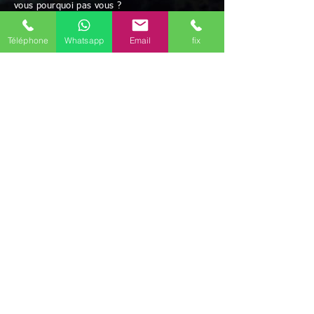
vous pourquoi pas vous ?
Paiement acceptés: chèque et espèces
Possibilité de paiement après résultats
Téléphone
Whatsapp
Email
fix
et/ou facilités de paiement
Avec Maître Bayo vous bénéficiez d'une écoute
attentive à vos besoins
Rapidité - Sérieux - Efficacité - Résultats positifs
Maître BAYO reçoit dans ses cabinets
Draguignan (83300), mais peut aussi se
déplacer.
Possibilité de travailler par correspondance.
Déplacement possible
Discrétion garantie
Le voyant médium Bayo vous reçoit dans ses
différents cabinets uniquement sur rendez-vous
en région
Provence-Alpes-Côte d'Azur
Il est présent dans les communes de
Manosque
(04100)
,
Gap
(05000)
,
Nice
(06000)
,
Cannes
(06150)
,
Marseille
(13000)
,
Aix-en-
Provence
(13100)
,
Toulon
(83000)
,
Avignon
(84000)
,
Il travaille aussi par téléphone (joignable
au
+336 46 61 71 14)
(Mail
marabout.bayo@gmail.com
)
mais ce marabout
médium Bayo peut aussi se déplacer selon votre
convenance dans tout le département de Alpes-
de-Haute-Provence
(04)
, Hautes-Alpes
(05)
,