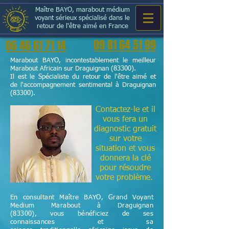
Maître BAYO, marabout médium
voyant sérieux spécialisé dans le
retour de l'être aimé en France
09 81 64 51 99
06 46 61 71 14
Marabout BAYO, incontestablement le meilleur
Marabout Africain sur Draguignan (83300).
Il est le Spécialiste du retour de l'être aimé et
de l'accompagnement sentimental à Draguignan
(83300).
Contactez-le et il
vous fera un
diagnostic gratuit
sur votre
situation et vous
donnera la clé
pour résoudre
votre problème.
En consultant Maître BAYO, Grand Voyant
Medium Marabout à Draguignan
(83300), vous bénéficiez de ses
connaissances et sa