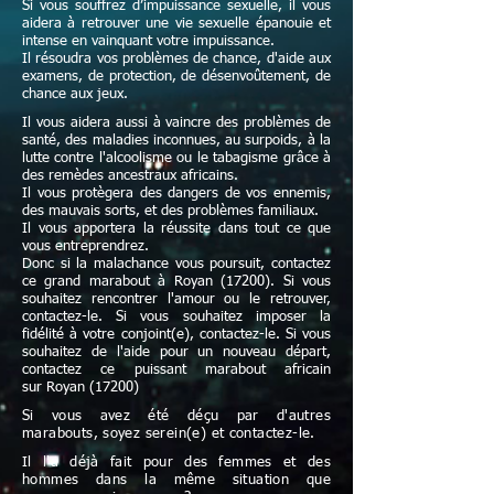
Si vous souffrez d’impuissance sexuelle, il vous
aidera à retrouver une vie sexuelle épanouie et
intense en vainquant votre impuissance.
Il résoudra vos problèmes de chance, d'aide aux
examens, de protection, de désenvoûtement, de
chance aux jeux.
Il vous aidera aussi à vaincre des problèmes de
santé, des maladies inconnues, au surpoids, à la
lutte contre l'alcoolisme ou le tabagisme grâce à
des remèdes ancestraux africains.
Il vous protègera des dangers de vos ennemis,
des mauvais sorts, et des problèmes familiaux.
Il vous apportera la réussite dans tout ce que
vous entreprendrez.
Donc si la malachance vous poursuit, contactez
ce grand marabout à Royan (17200). Si vous
souhaitez rencontrer l'amour ou le retrouver,
contactez-le. Si vous souhaitez imposer la
fidélité à votre conjoint(e), contactez-le. Si vous
souhaitez de l'aide pour un nouveau départ,
contactez ce puissant marabout africain
sur Royan (17200)
Si vous avez été déçu par d'autres
marabouts, soyez serein(e) et contactez-le.
Il l'a déjà fait pour des femmes et des
hommes dans la même situation que