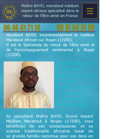
Maître BAYO, marabout médium
voyant sérieux spécialisé dans le
retour de l'être aimé en France
09 81 64 51 99
06 46 61 71 14
Marabout BAYO, incontestablement le meilleur
Marabout Africain sur Royan (17200).
Il est le Spécialiste du retour de l'être aimé et
de l'accompagnement sentimental à Royan
(17200).
Contactez-le et il
vous fera un
diagnostic gratuit
sur votre
situation et vous
donnera la clé
pour résoudre
votre problème.
En consultant Maître BAYO, Grand Voyant
Medium Marabout à Royan (17200), vous
bénéficiez de ses connaissances et sa
science
traditionnelle
africaine issue de
sa grande famille reconnue pour ses dons en