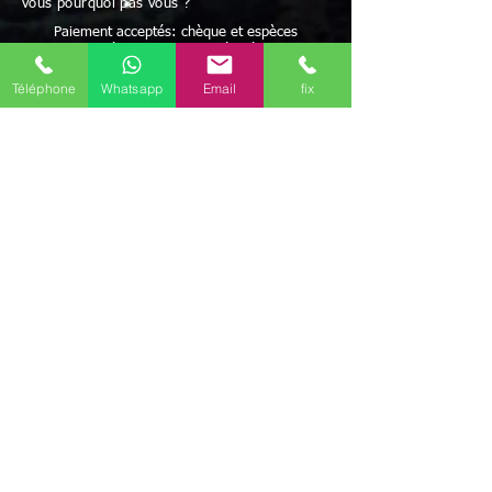
vous pourquoi pas vous ?
Paiement acceptés: chèque et espèces
Possibilité de paiement après résultats
et/ou facilités de paiement
Avec Maître Bayo vous bénéficiez d'une écoute
Téléphone
Whatsapp
Email
fix
attentive à vos besoins
Rapidité - Sérieux - Efficacité - Résultats positifs
Maître BAYO reçoit dans ses cabinets Royan
(17200) mais peut aussi se déplacer.
Possibilité de travailler par correspondance.
Déplacement possible
Discrétion garantie
Le voyant médium Bayo vous reçoit dans ses
différents cabinets uniquement sur rendez-vous
en régions
Aquitaine-Limousin-Poitou-Charentes
Il est présent dans les communes de
Angoulême
(16000)
,
La Rochelle
(17000)
,
Brive-la-Gaillarde
(19100)
,
Guéret
(23000)
,
Périgueux
(24000)
,
Bordeaux
(33000)
,
Mont-
de-Marsan
(40000)
,
Agen
(47000)
,
Pau
(64000)
,
Niort
(79000)
,
Poitiers
(86000)
,
Limoges
(87000)
,
Il travaille aussi par
téléphone (joignable au
+336 46 61 71 14
)
(Mail
marabout.bayo@gmail.com
)
mais ce marabout
médium Bayo peut aussi se déplacer selon votre
convenance dans tout le
département de Charente
(16)
, Charente-