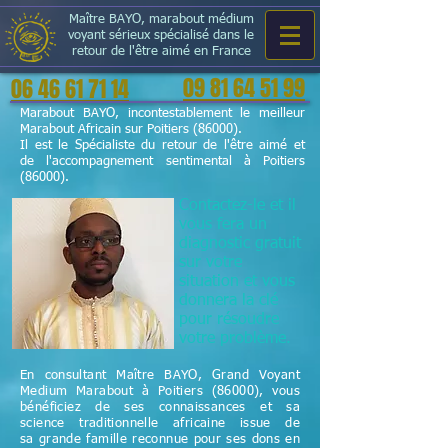
Maître BAYO, marabout médium
voyant sérieux spécialisé dans le
retour de l'être aimé en France
09 81 64 51 99
06 46 61 71 14
Marabout BAYO, incontestablement le meilleur
Marabout Africain sur Poitiers (86000).
Il est le Spécialiste du retour de l'être aimé et
de l'accompagnement sentimental à Poitiers
(86000).
Contactez-le et il
vous fera un
diagnostic gratuit
sur votre
situation et vous
donnera la clé
pour résoudre
votre problème.
En consultant Maître BAYO, Grand Voyant
Medium Marabout à Poitiers (86000), vous
bénéficiez de ses connaissances et sa
science
traditionnelle
africaine issue de
sa grande famille reconnue pour ses dons en