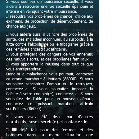
Si vous souffrez d’impuissance sexuelle, il vous
aidera à retrouver une vie sexuelle épanouie et
intense en vainquant votre impuissance.
Il résoudra vos problèmes de chance, d'aide aux
examens, de protection, de désenvoûtement, de
chance aux jeux.
Il vous aidera aussi à vaincre des problèmes de
santé, des maladies inconnues, au surpoids, à la
lutte contre l'alcoolisme ou le tabagisme grâce à
des remèdes ancestraux africains.
Il vous protègera des dangers de vos ennemis,
des mauvais sorts, et des problèmes familiaux.
Il vous apportera la réussite dans tout ce que
vous entreprendrez.
Donc si la malachance vous poursuit, contactez
ce grand marabout à Poitiers (86000). Si vous
souhaitez rencontrer l'amour ou le retrouver,
contactez-le. Si vous souhaitez imposer la
fidélité à votre conjoint(e), contactez-le. Si vous
souhaitez de l'aide pour un nouveau départ,
contactez ce puissant marabout africain
sur Poitiers (86000)
Si vous avez été déçu par d'autres
marabouts, soyez serein(e) et contactez-le.
Il l'a déjà fait pour des femmes et des
hommes dans la même situation que