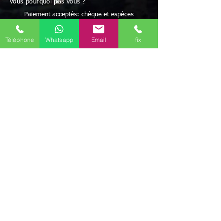
vous pourquoi pas vous ?
Paiement acceptés: chèque et espèces
Possibilité de paiement après résultats
et/ou facilités de paiement
Avec Maître Bayo vous bénéficiez d'une écoute
Téléphone
Whatsapp
Email
fix
attentive à vos besoins
Rapidité - Sérieux - Efficacité - Résultats positifs
Maître BAYO reçoit dans ses cabinets Poitiers
(86000) mais peut aussi se déplacer.
Possibilité de travailler par correspondance.
Déplacement possible
Discrétion garantie
Le voyant médium Bayo vous reçoit dans ses
différents cabinets uniquement sur rendez-vous
en régions
Aquitaine-Limousin-Poitou-Charentes
Il est présent dans les communes de
Angoulême
(16000)
,
La Rochelle
(17000)
,
Brive-la-Gaillarde
(19100)
,
Guéret
(23000)
,
Périgueux
(24000)
,
Bordeaux
(33000)
,
Mont-
de-Marsan
(40000)
,
Agen
(47000)
,
Pau
(64000)
,
Niort
(79000)
,
Poitiers
(86000)
,
Limoges
(87000)
,
Il travaille aussi par
téléphone (joignable au
+336 46 61 71 14
)
(Mail
marabout.bayo@gmail.com
)
mais ce marabout
médium Bayo peut aussi se déplacer selon votre
convenance dans tout le
département de Charente
(16)
, Charente-