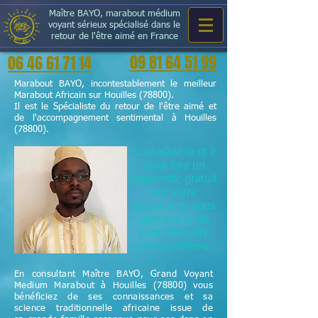
Maître BAYO, marabout médium
voyant sérieux spécialisé dans le
retour de l'être aimé en France
09 81 64 51 99
06 46 61 71 14
Marabout BAYO, incontestablement le meilleur
Marabout Africain sur Houilles (78800).
Il est le Spécialiste du retour de l'être aimé et
de l'accompagnement sentimental à Houilles
(78800).
Contactez-le et il
vous fera un
diagnostic gratuit
sur votre
situation et vous
donnera la clé
pour résoudre
votre problème.
En consultant Maître BAYO, Grand Voyant
Medium Marabout à Houilles (78800) vous
bénéficiez de ses connaissances et sa
science
traditionnelle
africaine issue de