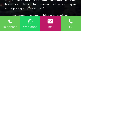
Il l'a déjà fait pour des femmes et des
hommes dans la même situation que
vous pourquoi pas vous ?
Paiement acceptés: chèque et espèces
Possibilité de paiement après résultats
et/ou facilités de paiement
Téléphone
Whatsapp
Email
fix
Avec Maître Bayo vous bénéficiez d'une écoute
attentive à vos besoins
Rapidité - Sérieux - Efficacité - Résultats positifs
Maître BAYO reçoit dans ses cabinets Houilles
(78800), mais peut aussi se déplacer.
Possibilité de travailler par correspondance.
Déplacement possible
Discrétion garantie
Le voyant médium Bayo vous reçoit dans ses
différents cabinets uniquement sur rendez-vous
en région d'
Île-de-France
.
Il est présent dans les communes de
Paris
(75)
,
Melun
(77000)
,
Meaux
(77100)
,
Versailles
(78000)
,
Évry-Courcouronnes
(91000)
,
Boulogne-Billancourt
(92100)
,
Montreuil
(93100)
,
Aubervilliers
(93300)
,
Créteil
(94000)
,
Vitry-sur-Seine
(94400)
,
Argenteuil
(95100)
,
Il
travaille aussi par téléphone (joignable au
+336
46 61 71 14)
(Mail
marabout.bayo@gmail.com
)
mais ce marabout
médium Bayo peut aussi se déplacer selon votre