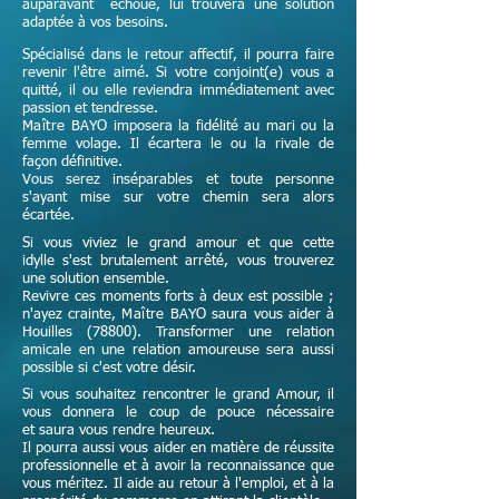
auparavant échoué, lui trouvera une solution
adaptée à vos besoins.
Spécialisé dans le retour affectif, il pourra faire
revenir l'être aimé. Si votre conjoint(e) vous a
quitté, il ou elle reviendra immédiatement avec
passion et tendresse.
Maître
BAYO imposera la fidélité au mari ou la
femme volage. Il écartera le ou la rivale de
façon définitive.
Vous serez inséparables et toute personne
s'ayant mise sur votre chemin sera alors
écartée.
Si vous viviez le grand amour et que cette
idylle s'est brutalement arrêté, vous trouverez
une solution ensemble.
Revivre ces moments forts à deux est possible ;
n'ayez crainte,
Maître
BAYO saura vous aider à
Houilles (78800). Transformer une relation
amicale en une relation amoureuse sera aussi
possible si c'est votre désir.
Si vous souhaitez rencontrer le grand Amour, il
vous donnera le coup de pouce nécessaire
et
saura vous rendre heureux.
Il pourra aussi vous aider en matière de réussite
professionnelle et à avoir la reconnaissance que
vous méritez. Il aide au retour à l'emploi, et à la