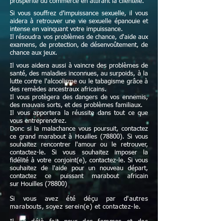
prospérité du commerce en attirant la clientèle.
Si vous souffrez d’impuissance sexuelle, il vous
aidera à retrouver une vie sexuelle épanouie et
intense en vainquant votre impuissance.
Il résoudra vos problèmes de chance, d'aide aux
examens, de protection, de désenvoûtement, de
chance aux jeux.
Il vous aidera aussi à vaincre des problèmes de
santé, des maladies inconnues, au surpoids, à la
lutte contre l'alcoolisme ou le tabagisme grâce à
des remèdes ancestraux africains.
Il vous protègera des dangers de vos ennemis,
des mauvais sorts, et des problèmes familiaux.
Il vous apportera la réussite dans tout ce que
vous entreprendrez.
Donc si la malachance vous poursuit, contactez
ce grand marabout à Houilles (78800). Si vous
souhaitez rencontrer l'amour ou le retrouver,
contactez-le. Si vous souhaitez imposer la
fidélité à votre conjoint(e), contactez-le. Si vous
souhaitez de l'aide pour un nouveau départ,
contactez ce puissant marabout africain
sur Houilles (78800)
Si vous avez été déçu par d'autres
marabouts, soyez serein(e) et contactez-le.