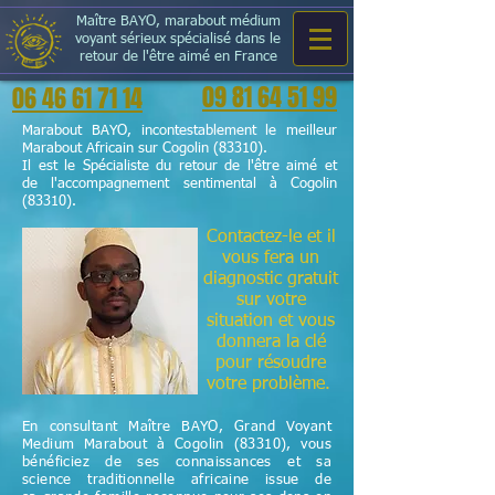
Maître BAYO, marabout médium
voyant sérieux spécialisé dans le
retour de l'être aimé en France
09 81 64 51 99
06 46 61 71 14
Marabout BAYO, incontestablement le meilleur
Marabout Africain sur Cogolin (83310).
Il est le Spécialiste du retour de l'être aimé et
de l'accompagnement sentimental à Cogolin
(83310).
Contactez-le et il
vous fera un
diagnostic gratuit
sur votre
situation et vous
donnera la clé
pour résoudre
votre problème.
En consultant Maître BAYO, Grand Voyant
Medium Marabout à Cogolin (83310), vous
bénéficiez de ses connaissances et sa
science
traditionnelle
africaine issue de