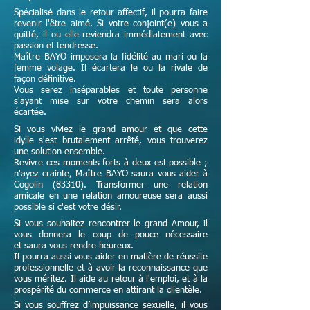
Spécialisé dans le retour affectif, il pourra faire
revenir l'être aimé. Si votre conjoint(e) vous a
quitté, il ou elle reviendra immédiatement avec
passion et tendresse.
Maître
BAYO imposera la fidélité au mari ou la
femme volage. Il écartera le ou la rivale de
façon définitive.
Vous serez inséparables et toute personne
s'ayant mise sur votre chemin sera alors
écartée.
Si vous viviez le grand amour et que cette
idylle s'est brutalement arrêté, vous trouverez
une solution ensemble.
Revivre ces moments forts à deux est possible ;
n'ayez crainte,
Maître
BAYO saura vous aider à
Cogolin (83310). Transformer une relation
amicale en une relation amoureuse sera aussi
possible si c'est votre désir.
Si vous souhaitez rencontrer le grand Amour, il
vous donnera le coup de pouce nécessaire
et
saura vous rendre heureux.
Il pourra aussi vous aider en matière de réussite
professionnelle et à avoir la reconnaissance que
vous méritez. Il aide au retour à l'emploi, et à la
prospérité du commerce en attirant la clientèle.
Si vous souffrez d’impuissance sexuelle, il vous