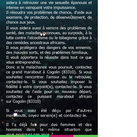
aidera à retrouver une vie sexuelle épanouie et
intense en vainquant votre impuissance.
Il résoudra vos problèmes de chance, d'aide aux
examens, de protection, de désenvoûtement, de
chance aux jeux.
Il vous aidera aussi à vaincre des problèmes de
santé, des maladies inconnues, au surpoids, à la
lutte contre l'alcoolisme ou le tabagisme grâce à
des remèdes ancestraux africains.
Il vous protègera des dangers de vos ennemis,
des mauvais sorts, et des problèmes familiaux.
Il vous apportera la réussite dans tout ce que
vous entreprendrez.
Donc si la malachance vous poursuit, contactez
ce grand marabout à Cogolin (83310). Si vous
souhaitez rencontrer l'amour ou le retrouver,
contactez-le. Si vous souhaitez imposer la
fidélité à votre conjoint(e), contactez-le. Si vous
souhaitez de l'aide pour un nouveau départ,
contactez ce puissant marabout africain
sur Cogolin (83310)
Si vous avez été déçu par d'autres
marabouts, soyez serein(e) et contactez-le.
Il l'a déjà fait pour des femmes et des
hommes dans la même situation que
vous pourquoi pas vous ?