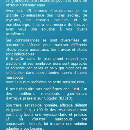
sa grande famille reconnue pour ses dons en
Afrique subsaharienne.
Avec ses 25 années d'expérience et sa
grande connaissance des livres sacrés, de
voyance, de travaux occultes et de
maraboutage, il sera en mesure de trouver
avec vous une solution à vos divers
problèmes.
Ses connaissances se sont diversifiées en
parcourant l'Afrique pour maitriser différents
rituels sacrés ancestraux. Ses travaux et rituels
sont indécelables.
Il travaille dans le plus grand respect des
traditions et ses nombreux dons sont appréciés
et sollicités par celles et ceux qui n'ont pas eu
satisfaction dans leurs attentes auprès d'autres
marabouts.
Avec lui aucun problème ne reste sans solution.
Il peut résoudre vos problèmes car il est l'un
des meilleurs marabouts guérisseurs
d'Afrique
présent sur Cogolin (83310)
.
Son travail est rapide, honnête, efficace, définitif
et garanti. Il y a 100 % des résultats qui sont
positifs, grâce à une voyance claire et précise.
Là où d'autres marabouts ont
auparavant échoué, lui trouvera une solution
adaptée à vos besoins.