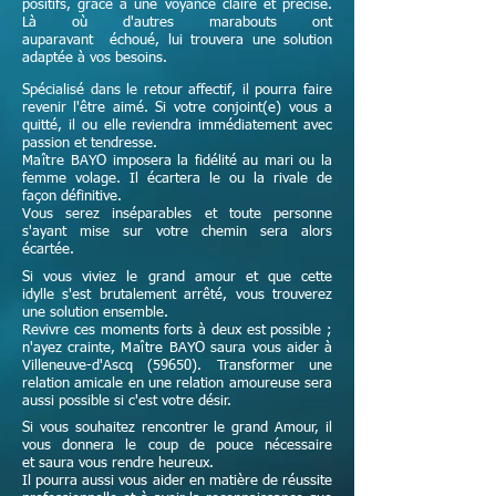
positifs, grâce à une voyance claire et précise.
Là où d'autres marabouts ont
auparavant échoué, lui trouvera une solution
adaptée à vos besoins.
Spécialisé dans le retour affectif, il pourra faire
revenir l'être aimé. Si votre conjoint(e) vous a
quitté, il ou elle reviendra immédiatement avec
passion et tendresse.
Maître
BAYO imposera la fidélité au mari ou la
femme volage. Il écartera le ou la rivale de
façon définitive.
Vous serez inséparables et toute personne
s'ayant mise sur votre chemin sera alors
écartée.
Si vous viviez le grand amour et que cette
idylle s'est brutalement arrêté, vous trouverez
une solution ensemble.
Revivre ces moments forts à deux est possible ;
n'ayez crainte,
Maître
BAYO saura vous aider à
Villeneuve-d'Ascq (59650). Transformer une
relation amicale en une relation amoureuse sera
aussi possible si c'est votre désir.
Si vous souhaitez rencontrer le grand Amour, il
vous donnera le coup de pouce nécessaire
et
saura vous rendre heureux.
Il pourra aussi vous aider en matière de réussite