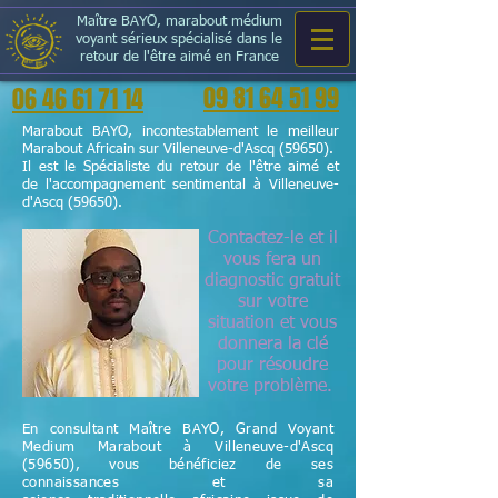
Maître BAYO, marabout médium
voyant sérieux spécialisé dans le
retour de l'être aimé en France
09 81 64 51 99
06 46 61 71 14
Marabout BAYO, incontestablement le meilleur
Marabout Africain sur Villeneuve-d'Ascq (59650).
Il est le Spécialiste du retour de l'être aimé et
de l'accompagnement sentimental à Villeneuve-
d'Ascq (59650).
Contactez-le et il
vous fera un
diagnostic gratuit
sur votre
situation et vous
donnera la clé
pour résoudre
votre problème.
En consultant Maître BAYO, Grand Voyant
Medium Marabout à Villeneuve-d'Ascq
(59650), vous bénéficiez de ses
connaissances et sa