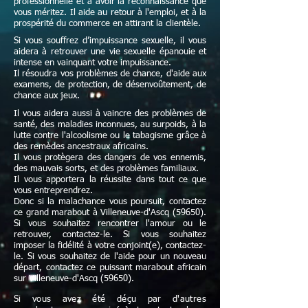
professionnelle et à avoir la reconnaissance que
vous méritez. Il aide au retour à l'emploi, et à la
prospérité du commerce en attirant la clientèle.
Si vous souffrez d’impuissance sexuelle, il vous
aidera à retrouver une vie sexuelle épanouie et
intense en vainquant votre impuissance.
Il résoudra vos problèmes de chance, d'aide aux
examens, de protection, de désenvoûtement, de
chance aux jeux.
Il vous aidera aussi à vaincre des problèmes de
santé, des maladies inconnues, au surpoids, à la
lutte contre l'alcoolisme ou le tabagisme grâce à
des remèdes ancestraux africains.
Il vous protègera des dangers de vos ennemis,
des mauvais sorts, et des problèmes familiaux.
Il vous apportera la réussite dans tout ce que
vous entreprendrez.
Donc si la malachance vous poursuit, contactez
ce grand marabout à Villeneuve-d'Ascq (59650).
Si vous souhaitez rencontrer l'amour ou le
retrouver, contactez-le. Si vous souhaitez
imposer la fidélité à votre conjoint(e), contactez-
le. Si vous souhaitez de l'aide pour un nouveau
départ, contactez ce puissant marabout africain
sur Villeneuve-d'Ascq (59650).
Si vous avez été déçu par d'autres