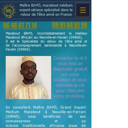
Maître BAYO, marabout médium
voyant sérieux spécialisé dans le
retour de l'être aimé en France
09 81 64 51 99
06 46 61 71 14
Marabout BAYO, incontestablement le meilleur
Marabout Africain sur Neuville-en-Ferrain (59960).
Il est le Spécialiste du retour de l'être aimé et
de l'accompagnement sentimental à Neuville-en-
Ferrain (59960).
Contactez-le et il
vous fera un
diagnostic gratuit
sur votre
situation et vous
donnera la clé
pour résoudre
votre problème.
En consultant Maître BAYO, Grand Voyant
Medium Marabout à Neuville-en-Ferrain
(59960), vous bénéficiez de ses
connaissances et sa
science
traditionnelle
africaine issue de