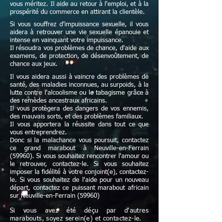
vous méritez. Il aide au retour à l'emploi, et à la
prospérité du commerce en attirant la clientèle.
Si vous souffrez d’impuissance sexuelle, il vous
aidera à retrouver une vie sexuelle épanouie et
intense en vainquant votre impuissance.
Il résoudra vos problèmes de chance, d'aide aux
examens, de protection, de désenvoûtement, de
chance aux jeux.
Il vous aidera aussi à vaincre des problèmes de
santé, des maladies inconnues, au surpoids, à la
lutte contre l'alcoolisme ou le tabagisme grâce à
des remèdes ancestraux africains.
Il vous protègera des dangers de vos ennemis,
des mauvais sorts, et des problèmes familiaux.
Il vous apportera la réussite dans tout ce que
vous entreprendrez.
Donc si la malachance vous poursuit, contactez
ce grand marabout à Neuville-en-Ferrain
(59960). Si vous souhaitez rencontrer l'amour ou
le retrouver, contactez-le. Si vous souhaitez
imposer la fidélité à votre conjoint(e), contactez-
le. Si vous souhaitez de l'aide pour un nouveau
départ, contactez ce puissant marabout africain
sur Neuville-en-Ferrain (59960)
Si vous avez été déçu par d'autres
marabouts, soyez serein(e) et contactez-le.