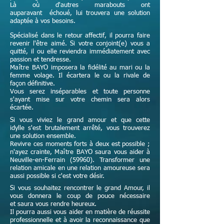
Là où d'autres marabouts ont
auparavant échoué, lui trouvera une solution
adaptée à vos besoins.
Spécialisé dans le retour affectif, il pourra faire
revenir l'être aimé. Si votre conjoint(e) vous a
quitté, il ou elle reviendra immédiatement avec
passion et tendresse.
Maître
BAYO imposera la fidélité au mari ou la
femme volage. Il écartera le ou la rivale de
façon définitive.
Vous serez inséparables et toute personne
s'ayant mise sur votre chemin sera alors
écartée.
Si vous viviez le grand amour et que cette
idylle s'est brutalement arrêté, vous trouverez
une solution ensemble.
Revivre ces moments forts à deux est possible ;
n'ayez crainte,
Maître
BAYO saura vous aider à
Neuville-en-Ferrain (59960). Transformer une
relation amicale en une relation amoureuse sera
aussi possible si c'est votre désir.
Si vous souhaitez rencontrer le grand Amour, il
vous donnera le coup de pouce nécessaire
et
saura vous rendre heureux.
Il pourra aussi vous aider en matière de réussite
professionnelle et à avoir la reconnaissance que