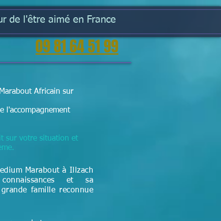
r de l'être aimé en France
09 81 64 51 99
Marabout Africain sur
t de l'accompagnement
t sur votre situation et
lème.
dium Marabout à ​Illzach
connaissances et sa
 grande famille reconnue