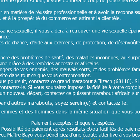
ntrer le grand Amour, il vous donnera le coup de pouce nécessai
r en matière de réussite professionnelle et à avoir la reconnais
, et à la prospérité du commerce en attirant la clientèle.
ssance sexuelle, il vous aidera à retrouver une vie sexuelle épan
ance.
es de chance, d'aide aux examens, de protection, de désenvoût
aincre des problèmes de santé, des maladies inconnues, au surpoi
isme grâce à des remèdes ancestraux africains.
angers de vos ennemis, des mauvais sorts, et des problèmes fam
ssite dans tout ce que vous entreprendrez.
us poursuit, contactez ce grand marabout à Illzach (68110). Si
contactez-le. Si vous souhaitez imposer la fidélité à votre conjoi
 un nouveau départ, contactez ce puissant marabout africain sur
par d'autres marabouts, soyez serein(e) et contactez-le.
des femmes et des hommes dans la même situation que vous p
Paiement acceptés: chèque et espèces
Possibilité de paiement après résultats et/ou facilités de paieme
ec Maître Bayo vous bénéficiez d'une écoute attentive à vos be