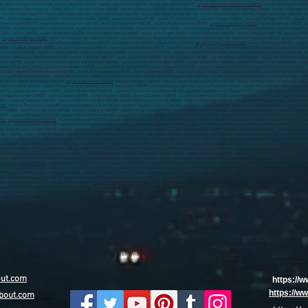
Breitenbach-Haut-Rhin (68380) , voyant à Bretten (68780) , voyant à Brinckheim (68870) , voyant à Bruebach (68440) ,
voyant à Brunstatt-Didenheim (68350)
, voyant à Buethwiller (682
0) , voyant à Chavannes-sur-l'Étang (68210) , voyant à Colmar (68000) , voyant à Courtavon (68480) , voyant à Dannemarie (68210) , voyant à Dessenheim (68600) , voyant à Diefmatten (68
 voyant à Elbach (68210) , voyant à Emlingen (68130) , voyant à Ensisheim (68190) , voyant à Eschbach-au-Val (68140) , voyant à Eschentzwiller (68440) , voyant à Eteimbes (68210) , voya
20) , voyant à Folgensbourg (68220) , voyant à Fortschwihr (68320) , voyant à Franken (68130) , voyant à Fréland (68240) , voyant à Friesen (68580) , voyant à Frœningen (68720) , voyant à
à Gommersdorf (68210) , voyant à Griesbach-au-Val (68140) , voyant à Grussenheim (68320) , voyant à Gueberschwihr (68420) ,
voyant à Guebwiller (68500)
, voyant à Guémar (68970) , v
20) , voyant à Hagenthal-le-Haut (68220) , voyant à Hartmannswiller (68500) , voyant à Hattstatt (68420) , voyant à Hausgauen (68130) , voyant à Hecken (68210) , voyant à Hégenheim 
im-près-Colmar (68420) , voyant à Hésingue (68220) , voyant à Hettenschlag (68600) , voyant à Hindlingen (68580) , voyant à Hirsingue (68560) , voyant à Hirtzbach (68118) , voyant à Hir
 ,
voyant à Huningue (68330)
, voyant à Husseren-les-Châteaux (68420) , voyant à Husseren-Wesserling (68470) , voyant à Illfurth (68720) , voyant à Illhaeusern (68970) , voyant à Illtal (
ant à Katzenthal (68230) , voyant à Kaysersberg Vignoble (68240) , voyant à Kembs (68680) , voyant à Kiffis (68480) ,
voyant à Kingersheim (68260)
, voyant à Kirchberg (68290) , voyant
68650) , voyant à Largitzen (68580) , voyant à Lautenbach (68610) , voyant à Lautenbachzell (68610) , voyant à Lauw (68290) , voyant à Le Bonhomme (68650) , voyant à Le Haut Soultzbac
oyant à Linsdorf (68480) , voyant à Linthal (68610) , voyant à Logelheim (68280) , voyant à Lucelle (68480) , voyant à Luemschwiller (68720) , voyant à Luttenbach-près-Munster (68140) , 
voyant à Masevaux-Niederbruck (68290) , voyant à Mertzen (68210) , voyant à Merxheim (68500) , voyant à Metzeral (68380) , voyant à Meyenheim (68890) , voyant à Michelbach-le-Bas (6
-Vieux (68210) , voyant à Moosch (68690) , voyant à Mooslargue (68580) , voyant à Morschwiller-le-Bas (68790) , voyant à Muespach (68640) , voyant à Muespach-le-Haut (68640) , voy
oyant à Mœrnach (68480) , voyant à Nambsheim (68740) , voyant à Neuf-Brisach (68600) , voyant à Neuwiller (68220) , voyant à Niederentzen (68127) , voyant à Niederhergheim (68127) , 
68420) , voyant à Obermorschwiller (68130) , voyant à Obersaasheim (68600) , voyant à Oderen (68830) , voyant à Oltingue (68480) , voyant à Orbey (68370) , voyant à Orschwihr (68500)
 voyant à Porte du Ried (68320) , voyant à Pulversheim (68840) , voyant à Raedersdorf (68480) , voyant à Raedersheim (68190) , voyant à Rammersmatt (68800) , voyant à Ranspach (68
é (68150) , voyant à Richwiller (68120) ,
voyant à Riedisheim (68400)
, voyant à Riespach (68640) , voyant à Rimbach-près-Guebwiller (68500) , voyant à Rimbach-près-Masevaux (68290) 
bach-le-Franc (68660) , voyant à Roppentzwiller (68480) , voyant à Rorschwihr (68590) , voyant à Rosenau (68128) , voyant à Rouffach (68250) , voyant à Ruederbach (68560) , voyant 
68590) , voyant à Saint-Louis (68300) , voyant à Saint-Ulrich (68210) , voyant à Sainte-Croix-aux-Mines (68160) , voyant à Sainte-Croix-en-Plaine (68127) , voyant à Sainte-Marie-aux-
à Seppois-le-Haut (68580) , voyant à Sewen (68290) , voyant à Sickert (68290) , voyant à Sierentz (68510) , voyant à Sondernach (68380) , voyant à Sondersdorf (68480) , voyant à Sopp
50) , voyant à Steinbach (68700) , voyant à Steinbrunn-le-Bas (68440) , voyant à Steinbrunn-le-Haut (68440) , voyant à Steinsoultz (68640) , voyant à Sternenberg (68780) , voyant à Ste
800)
, voyant à Thannenkirch (68590) , voyant à Traubach-le-Bas (68210) , voyant à Traubach-le-Haut (68210) , voyant à Turckheim (68230) , voyant à Ueberstrass (68580) , voyant à Uffhe
ann (68800) , voyant à Village-Neuf (68128) , voyant à Vogelgrun (68600) , voyant à Volgelsheim (68600) , voyant à Vœgtlinshoffen (68420) , voyant à Wahlbach (68130) , voyant à Walbac
0) , voyant à Wentzwiller (68220) , voyant à Werentzhouse (68480) , voyant à Westhalten (68250) , voyant à Wettolsheim (68920) , voyant à Wickerschwihr (68320) , voyant à Widensolen 
310)
,
voyant à Wittenheim (68270)
, voyant à Wittersdorf (68130) , voyant à Wolfersdorf (68210) , voyant à Wolfgantzen (68600) , voyant à Wolschwiller (68480) , voyant à Wuenheim (68500
68210) , médium à Altkirch (68130) , médium à Ammerschwihr (68410) , médium à Andolsheim (68280) , médium à Appenwihr (68280) , médium à Artzenheim (68320) , médium à Aspach
40) , médium à Ballersdorf (68210) , médium à Balschwiller (68210) , médium à Baltzenheim (68320) , médium à Bantzenheim (68490) , médium à Bartenheim (68870) , médium à Batten
tz (68500) , médium à Bergholtzzell (68500) , médium à Bernwiller (68210) , médium à Berrwiller (68500) , médium à Bettendorf (68560) , médium à Bettlach (68480) , médium à Bieder
m à Blotzheim (68730) , médium à Bollwiller (68540) , médium à Bourbach-le-Bas (68290) , médium à Bourbach-le-Haut (68290) , médium à Bouxwiller (68480) , médium à Bréchaumont
0) , médium à Buhl (68530) , médium à Burnhaupt-le-Bas (68520) , médium à Burnhaupt-le-Haut (68520) , médium à Buschwiller (68220) , médium à Carspach (68130) ,
médium à Cernay
matten (68780) , médium à Dietwiller (68440) , médium à Dolleren (68290) , médium à Durlinsdorf (68480) , médium à Durmenach (68480) , médium à Durrenentzen (68320) , médium à E
à Eteimbes (68210) , médium à Falkwiller (68210) , médium à Feldbach (68640) , médium à Feldkirch (68540) , médium à Fellering (68470) , médium à Ferrette (68480) , médium à Fesse
8580) , médium à Frœningen (68720) , médium à Fulleren (68210) , médium à Galfingue (68990) , médium à Geishouse (68690) , médium à Geispitzen (68510) , médium à Geiswasser (686
dium à Guebwiller (68500)
, médium à Guémar (68970) , médium à Guevenatten (68210) , médium à Guewenheim (68116) , médium à Gundolsheim (68250) , médium à Gunsbach (68140) 
dium à Hausgauen (68130) , médium à Hecken (68210) , médium à Hégenheim (68220) , médium à Heidwiller (68720) , médium à Heimersdorf (68560) , médium à Heimsbrunn (68990) , médi
indlingen (68580) , médium à Hirsingue (68560) , médium à Hirtzbach (68118) , médium à Hirtzfelden (68740) , médium à Hochstatt (68720) , médium à Hohrod (68140) , médium à Homb
um à Husseren-Wesserling (68470) , médium à Illfurth (68720) , médium à Illhaeusern (68970) , médium à Illtal (68960) ,
médium à Illzach (68110)
, médium à Ingersheim (68040) , médi
) , médium à Kembs (68680) , médium à Kiffis (68480) ,
médium à Kingersheim (68260)
, médium à Kirchberg (68290) , médium à Knœringue (68220) , médium à Kruth (68820) , médium
à Lautenbach (68610) , médium à Lautenbachzell (68610) , médium à Lauw (68290) , médium à Le Bonhomme (68650) , médium à Le Haut Soultzbach (68780) , médium à Leimbach (68800) 
édium à Linthal (68610) , médium à Logelheim (68280) , médium à Lucelle (68480) , médium à Luemschwiller (68720) , médium à Luttenbach-près-Munster (68140) , médium à Lutter (6848
ux-Niederbruck (68290) , médium à Mertzen (68210) , médium à Merxheim (68500) , médium à Metzeral (68380) , médium à Meyenheim (68890) , médium à Michelbach-le-Bas (68730) , 
reux-Vieux (68210) , médium à Moosch (68690) , médium à Mooslargue (68580) , médium à Morschwiller-le-Bas (68790) , médium à Muespach (68640) , médium à Muespach-le-Haut (6
m à Murbach (68530) , médium à Mœrnach (68480) , médium à Nambsheim (68740) , médium à Neuf-Brisach (68600) , médium à Neuwiller (68220) , médium à Niederentzen (68127) , médi
8480) , médium à Obermorschwihr (68420) , médium à Obermorschwiller (68130) , médium à Obersaasheim (68600) , médium à Oderen (68830) , médium à Oltingue (68480) , médium à Or
 Pfastatt (68120)
, médium à Pfetterhouse (68480) , médium à Porte du Ried (68320) , médium à Pulversheim (68840) , médium à Raedersdorf (68480) , médium à Raedersheim (68190
à Reiningue (68950) , médium à Retzwiller (68210) , médium à Ribeauvillé (68150) , médium à Richwiller (68120) ,
médium à Riedisheim (68400)
, médium à Riespach (68640) , médium
odern (68590) , médium à Roggenhouse (68740) , médium à Romagny (68210) , médium à Rombach-le-Franc (68660) , médium à Roppentzwiller (68480) , médium à Rorschwihr (68590) ,
Amarin (68550) , médium à Saint-Bernard (68720) , médium à Saint-Cosme (68210) , médium à Saint-Hippolyte (68590) , médium à Saint-Louis (68300) , médium à Saint-Ulrich (68210) 
ouse-Thann (68520) , médium à Schwoben (68130) , médium à Sentheim (68780) , médium à Seppois-le-Bas (68580) , médium à Seppois-le-Haut (68580) , médium à Sewen (68290) , méd
ains (68230) , médium à Soultzeren (68140) , médium à Soultzmatt (68570) , médium à Spechbach (68720) , médium à Staffelfelden (68850) , médium à Steinbach (68700) , médium à 
68140) , médium à Strueth (68580) , médium à Sundhoffen (68280) , médium à Tagolsheim (68720) , médium à Tagsdorf (68130) ,
médium à Thann (68800)
, médium à Thannenkirch (68590
m (68190) , médium à Urbès (68121) , médium à Urschenheim (68320) , médium à Valdieu-Lutran (68210) , médium à Vieux-Ferrette (68480) , médium à Vieux-Thann (68800) , médium à V
(68640) , médium à Walheim (68130) , médium à Waltenheim (68510) , médium à Wasserbourg (68230) , médium à Wattwiller (68700) , médium à Weckolsheim (68600) , médium à Wegsch
édium à Wihr-au-Val (68230) , médium à Wildenstein (68820) , médium à Willer (68960) , médium à Willer-sur-Thur (68760) , médium à Winkel (68480) ,
médium à Wintzenheim (68124)
,
 (68500) , médium à Zaessingue (68130) , médium à Zellenberg (68340) , médium à Zillisheim (68720) , médium à Zimmerbach (68230) , médium à Zimmersheim (68440)
out.com
https://
https://
bout.com