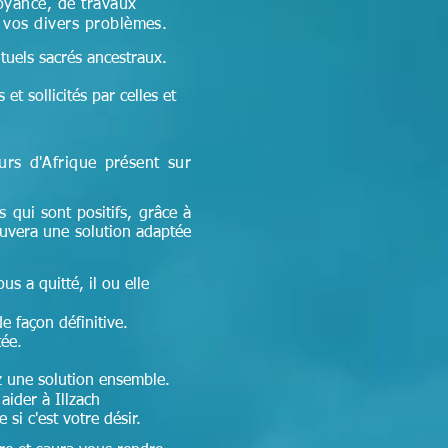
oyance, de travaux
à vos divers problèmes.
ituels sacrés ancestraux.
et sollicités par celles et
eurs d'Afrique
présent sur
s qui sont positifs, grâce à
ouvera une solution adaptée
ous a quitté, il ou elle
de façon définitive.
tée.
ez une solution ensemble.
ider à Illzach
si c'est votre désir.