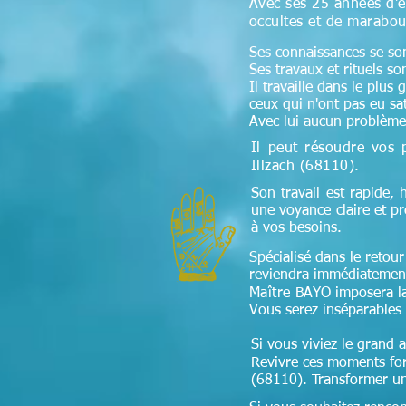
Avec ses 25 années d'e
occultes et de marabou
Ses connaissances se sont
Ses travaux et rituels so
Il travaille dans le plus
ceux qui n'ont pas eu sa
Avec lui aucun problème 
Il peut résoudre vos 
Illzach (68110)
.
Son travail est rapide, 
une voyance claire et p
à vos besoins.
Spécialisé dans le retour 
reviendra immédiatement
Maître
BAYO imposera la f
Vous serez inséparables 
Si vous viviez le grand 
Revivre ces moments fort
(68110). Transformer une