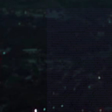
marabout en France
,
Marabout sur Saint-Quentin-02100)
,
marabout sur Soissons (02200)
,
marabout sur L
marabout sur Villeneuve-d’Ascq (59650)
,
marabout sur Cambrai (59400)
,
marabout sur Marcq-en-Barœul 
marabout sur Grande-Synthe (59760)
,
marabout sur Loos (59760)
,
marabout sur Hazebrouck (59190)
,
mar
Hem (59510)
,
marabout sur Faches-Thumesnil (59155)
,
marabout sur Saint-Amand-les-Eaux (59230)
,
mar
(59410)
,
Mouvaux (59420)
,
marabout sur Saint-André-lez-Lille (59350)
,
marabout sur Raismes (59590)
,
m
Wambrechies (59118)
,
marabout sur Douchy-les-Mines (59282)
,
marabout sur Annœullin (59112)
,
marabo
sur Creil (60100)
,
marabout sur Nogent-sur-Oise (60180)
,
marabout sur Crépy-en-Valois (60800)
,
marabout
marabout sur Abbeville (80100)
,
marabout sur Albert (80300)
,
marabout sur Calais (62100)
,
marabout sur
marabout sur Saint-Omer (62500)
,
marabout sur Berck (62600)
,
marabout sur Harnes (62440)
,
marabout 
sur Courrières (62710)
,
marabout sur Auchel (62260)
,
marabout sur Montigny-en-Gohelle (62640)
,
marabou
(14120)
,
marabout sur Évreux (27000)
,
marabout sur Vernon (27200)
,
marabout sur Louviers (27400)
,
mara
Avranches (50300)
,
marabout sur Carentan-les-Marais (50500)
,
marabout sur Alençon (61000)
,
marabout
marabout sur Le Petit-Quevilly (76140)
,
marabout sur Mont-Saint-Aignan (76130)
,
marabout sur Fécamp 
Maromme (76150)
,
marabout sur Déville-lès-Rouen (76250)
,
marabout sur Caudebec-lès-Elbeuf (76320)
(44120)
,
marabout sur Couëron (44220)
,
marabout sur Carquefou (44470)
,
marabout sur La Chapelle-sur-E
marabout sur Ancenis-Saint-Géréon (44150)
,
marabout sur Pornichet (44380)
,
marabout sur Pontchâteau
(49620)
,
marabout à Segré-en-Anjou Bleu (49500)
,
marabout à Orée d'Anjou (49270)
,
marabout à Loire-Au
Mayenne (53100)
,
marabout à Le Mans (72000)
,
marabout à La Flèche (72200)
,
marabout à Sablé-sur-Sar
Hilaire-de-Riez (85270)
,
marabout à Manosque (04100)
,
marabout à Digne-les-Bains (04000)
,
marabout à 
(06700)
,
marabout à Vallauris (06220)
,
marabout à Mandelieu-la-Napoule (06212)
,
marabout à Mougins (
Sartoux (06370)
,
marabout à Marseille (13000)
,
marabout à Arles (13200)
,
marabout à Martigues (13500)
(13170)
,
marabout à Gardanne (13120)
,
marabout à Châteauneuf-les-Martigues (13220)
,
marabout à Port
marabout à Septèmes-les-Vallons (13240)
,
marabout à Plan-de-Cuques (13380)
,
marabout à Trets (1353
Fréjus (83600)
,
marabout à Draguignan (83300)
,
Marabout à Saint-Raphaël (83700)
,
marabout à Six-Fours
(83310)
,
marabout à Saint-Cyr-sur-Mer (83270)
,
marabout à Cuers (83390)
,
marabout à Solliès-Pont (832
marabout à Bollène (84500)
,
marabout à Monteux (84170)
,
marabout à Apt (84400)
,
marabout à Vedène (
marabout à Morne-à-la'Eau (97111)
,
marabout à Lamentin (97129)
,
marabout à Pointe-à-Pitre (97110)
,
mar
(97240)
,
marabout à Saint-Joseph (97212)
,
marabout à Sainte-Marie (97230)
,
marabout à La Trinité (97220
Maripasoula (97370)
,
marabout à Mana (97360)
,
marabout à Saint-Denis (97400)
,
marabout à Saint-Paul 
Saint-Leu (97436)
,
marabout à La Possession (97419)
,
marabout à Sainte-Suzanne (97441)
,
marabout à L
à Tsingoni (97680)
,
marabout à Saint-Barthélemy (97700)
,
marabout à Saint-Martin (97800)
,
marabout à 
à Bora-Bora (98730)
,
marabout à Nouméa (98849)
,
marabout à Dumbéa (98835)
,
marabout à Le Mont-Do
marabout à Miribel (01700)
Marabout à Montluçon (03100)
,
marabout à Vichy (03200)
,
marabout à Moulin
marabout à Romans-sur-Isère (26100)
,
marabout à Bourg-lès-Valence (26500)
,
marabout à Pierrelatte (2
marabout à Voiron (38500)
,
marabout à Villefontaine (38090)
,
marabout à Meylan (38240)
,
marabout à L'Is
(42300)
,
marabout à Firminy (42700)
,
marabout à Montbrison (42600)
,
marabout à Saint-Just-Saint-Rambe
Chamalières (63400)
,
marabout à Issoire (63500)
,
marabout à Thiers (63300)
,
marabout à Pont-du-Château
(69300)
,
marabout à Bron (69500)
,
marabout à Villefranche-sur-Saône (69400)
,
marabout à Meyzieu (693
marabout à Saint-Fons (69190)
,
marabout à Francheville (69340)
,
marabout à Moins (69780)
,
marabout à 
(77420)
,
marabout à Roissy-en-Brie (77680)
,
marabout à Torcy (77200)
,
marabout à Combs-la-Ville (773
marabout à Moissy-Cramayel (77550)
,
marabout à Noisiel (77186)
,
marabout à Saint-Fargeau-Ponthierry
marabout à Vaux-le-Pénil (77000)
,
marabout à Cesson (77240)
,
marabout à Thorigny-sur-Marne (77400)
,
Montigny-le-Bretonneux (78180)
,
marabout à Les Mureaux (78130)
,
marabout à Trappes (78190)
,
marabo
Villacoublay (78140)
,
marabout à La Celle-Saint-Cloud (78170)
,
marabout à Achères (78260)
,
marabout à
Verneuil-sur-Seine (78480)
,
marabout à Montesson (78360)
,
marabout à Bois-d'Arcy (78390)
,
marabout à 
,
marabout à Vernouillet (78540)
,
marabout à Croissy-sur-Seine (78290)
,
marabout à Évry-Courcouronnes (
Sénart (91860)
,
marabout à Fleury-Mérogis (91700)
,
marabout à Morangis (91420)
,
marabout à Mennecy 
,
marabout à Les Ulis (91940)
,
marabout à Brunoy (91805)
,
marabout à Brétigny-sur-Orge (91220)
,
marabou
(91700)
,
marabout à Savigny-sur-Orge (91600)
,
marabout à Massy (91300
) ,
marabout à Boulogne-Billanc
(92160)
,
marabout à Clichy (92110)
,
marabout à Neuilly-sur-Seine (92200)
,
marabout à Clamart (92140)
,
m
marabout à Saint-Cloud (92210)
,
marabout à La Garenne-Colombes (92250)
,
marabout à Le Plessis-Robin
marabout à Garches (92380)
,
marabout à Ville-d'Avray (92410)
,
marabout à Aubervilliers (93300)
,
marabou
(93140)
,
marabout à Saint-Ouen-sur-Seine (93400)
,
marabout à Sevran (93270)
,
marabout à Rosny-sous-
Neuilly-sur-Marne (93330
) ,
marabout à Pierrefitte-sur-Seine (93380)
,
marabout à Villemomble (93250)
,
m
(93350)
,
marabout à Le Raincy (93340)
,
marabout à Villetaneuse (93430)
,
marabout à Dugny (93440)
,
mara
marabout à Fontenay-sous-Bois (94120)
,
marabout à Vincennes (94300)
,
marabout à Choisy-le-Roi (94600
(94350)
,
marabout à Fresnes (94260)
,
marabout à Limeil-Brévannes (94450)
,
marabout à Sucy-en-Brie (9
marabout à Chennevières-sur-Marne (94430)
,
marabout à Bonneuil-sur-Marne (94380
) ,
marabout à Bry-s
Cergy (95800)
,
marabout à Sarcelles (95200)
,
marabout à Franconville (95130)
,
marabout à Pontoise (95
(95600)
,
marabout à Cormeilles-en-Parisis (95240)
,
marabout à Saint-Ouen-l'Aumône (95310)
,
marabout à