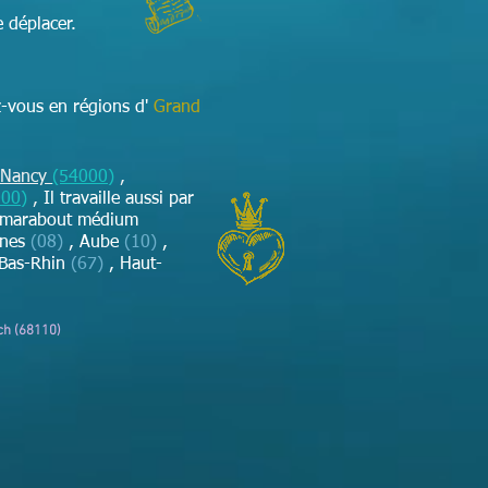
 déplacer.
z-vous en régions d'
Grand
Nancy
(54000)
,
000)
,
Il travaille aussi par
 marabout médium
nnes
(08)
, Aube
(10)
,
Bas-Rhin
(67)
, Haut-
ch (68110)