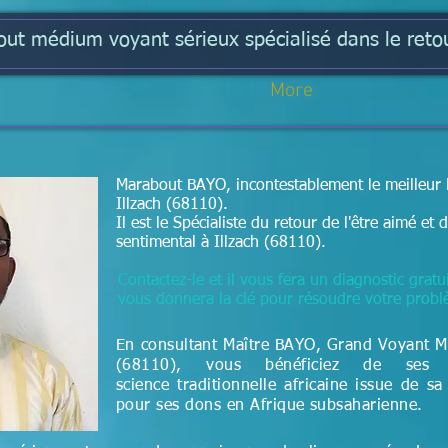
t médium voyant sérieux spécialisé dans le retou
More
Marabout BAYO, incontestablement le meilleur 
Illzach (68110).
Il est le Spécialiste du retour de l'être aimé e
sentimental à Illzach (68110).
Contactez-le et il vous fera un diagnostic gratui
vous donnera la clé pour résoudre votre prob
En consultant Maître BAYO, Grand Voyant Me
(68110), vous bénéficiez de ses 
science
traditionnelle
africaine issue de sa
pour ses dons en Afrique subsaharienne.