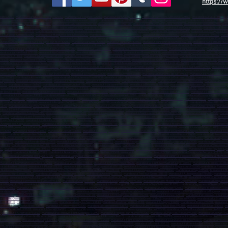
https://
aon (02000)
,
marabout sur Château-Thierry (02400)
,
marabout sur Tergnier (02700)
,
marabout sur Chauny (02300)
,
marabout sur Villers-Cotterêts (02600)
,
marabout sur Lille (59800)
,
(59700)
,
marabout sur Wattrelos (59150)
,
marabout sur valenciennes (59300)
,
marabout sur Douai (59500)
,
marabout sur Aulnoye-Aymeries (59620)
,
marabout sur Leers (59115)
,
ma
about sur Coudekerque-Branche (59210)
,
marabout sur La Madeleine (59110)
,
marabout sur Croix (59170)
,
marabout sur Mons-en-Barœul (59370)
,
marabout sur Halluin (59250)
,
mara
about sur Sin-le-Noble (59450)
,
marabout sur Haubourdin (59320)
,
marabout sur Bailleul (59270)
,
marabout sur Wattignies (59635)
,
marabout sur Caudry (59540)
,
marabout sur Haut
arabout sur Seclin (59113)
,
marabout sur Comines (59560)
,
marabout sur Somain (59490)
,
marabout sur Marly (59770)
,
marabout sur Fourmies (59610)
,
marabout sur Bruay-sur-l’Es
ut sur Vieux-Condé (59690)
,
marabout sur Marquette-lez-Lille (59520)
,
marabout sur Neuville-en-Ferrain (59960)
,
marabout sur Aniche (59580)
,
marabout sur Jeumont (59460)
,
marab
 sur Senlis (60300)
,
marabout sur Méru (60110)
,
marabout sur Noyon (60400)
,
marabout sur Montataire (60160)
,
marabout sur Pont-Sainte-Maxence (60700)
,
marabout sur Chantilly 
 Arras (62000)
,
marabout sur Boulogne-sur-Mer (62200)
,
marabout sur Lens (62300)
,
marabout sur Liévin (62800)
,
marabout sur Hénin-Beaumont (62110)
,
marabout sur Béthune (624
sur Outreau (62230)
,
marabout sur Bully-les-Mines (62160)
,
marabout sur Nœux-les-Mines (62160)
,
marabout sur Longuenesse (62219)
,
marabout sur Méricourt (62680)
,
marabout s
t sur Aire-sur-la-Lys (62120)
,
marabout sur Lillers (62190)
,
marabout sur Caen (14000)
,
marabout sur Hérouville-Saint-Clair (14200)
,
marabout sur Lisieux (14100)
,
marabout sur Vir
bout sur Val-de-Reuil (27100)
,
marabout sur Gisors (27140)
,
marabout sur Pont-Audemer (27500)
,
Marabout sur Bernay (27300)
,
marabout sur Cherbourg-en-Cotentin (50100)
,
marabo
 sur Flers (61100)
,
marabout sur Argentan (61200)
,
marabout sur Rouen (76000)
,
marabout sur Le Havre (76600)
,
marabout sur Dieppe (76203)
,
marabout sur Sotteville-lès-Rouen (7
(76400)
,
marabout sur Elbeuf (76503)
,
marabout sur Montivilliers (76290)
,
marabout sur Canteleu (76380)
,
marabout sur Bois-Guillaume (76230)
,
marabout sur Yvetot (76196)
,
marabou
,
marabout sur Port-Jérôme-sur-Seine (76330)
,
Marabout sur Nantes (44100)
,
marabout sur Saint-Nazaire (44600)
,
marabout sur Saint-Herblain (44800)
,
marabout sur Rezé (44400)
,
m
rdre (44240)
,
marabout sur Bouguenais (44340)
,
marabout sur La Baule-Escoublac (44500)
,
marabout sur Guérande (44350)
,
marabout sur Sainte-Luce-sur-Loire (44980)
,
marabout su
 (44160)
,
marabout sur Thouaré-sur-Loire (44470)
,
marabout à Angers (49100)
,
marabout à Cholet (49300)
,
marabout à Saumur (49400)
,
marabout à Sèvremoine (49450)
,
marabout à 
thion (49250)
,
marabout à Montrevault-sur-Èvre (49110)
,
marabout à Trélazé (49800)
,
marabout à Avrillé (49240)
,
marabout à Les Ponts-de-Cé (49130)
,
marabout à Brissac Loire Aub
the (72300)
,
marabout à Allonnes (72700)
,
marabout à La a Roche-sur-Yon (85000)
,
marabout à Les Sables-d'Olonne (85100)
,
marabout à Challans (85300)
,
marabout à Montaigu-Ven
Gap (05000)
,
marabout à Briançon (05100)
,
marabout à Nice (06000)
,
marabout à Cannes (06150)
,
marabout à Antibes (06600)
,
marabout à Cagnes-sur-Mer (06800)
,
marabout à Grasse
06250)
,
marabout à Vence (06140)
,
marabout à Villeneuve-Loubet (06270)
,
marabout à Valbonne (06560)
,
marabout à Beausoleil (06240)
,
marabout à Roquebrune-Cap-Martin (06190)
,
,
marabout à Aubagne (13400)
,
marabout à Salon-de-Provence (13300)
,
marabout à Istres (13800)
,
marabout à La Ciotat (13600)
,
marabout à Vitrolles (13127)
,
marabout à Marignane (
-de-Bouc (13110)
,
marabout à Châteaurenard (13160)
,
marabout à Fos-sur-Mer (13270)
,
marabout à Tarascon (13150)
,
marabout à Bouc-Bel-Air (13150)
,
marabout à Saint-Martin-de-C
0)
,
marabout à Pélissanne (13330)
,
marabout à Fuveau (13710)
,
marabout à Saint-Rémy-de-Provence (13210)
,
marabout à Cabriès (13480)
,
marabout à Aix-en-Provence (13100)
,
mara
-les-Plages (83140)
,
marabout à La Crau (83260)
,
marabout à Brignoles (83170)
,
marabout à Maximin-la-Sainte-Baume (83470)
,
marabout à Sanary-sur-Mer (83110)
,
marabout à Sai
10)
,
marabout à Le Luc (83340)
,
marabout à Avignon (84000)
,
marabout à Orange (84100)
,
marabout à Carpentras (84200)
,
marabout à Cavaillon (84300)
,
marabout à Pertuis (84120)
,
m
84270)
,
marabout à Les Abymes (97139)
-
marabout à Baie-Mahault (97122)
,
marabout à Le Gosier (97190)
,
marabout à Petit-Bourg (97170)
,
marabout à Sainte-Anne (97180)
,
marabout
about à Saint-François (97118)
,
marabout à Saint-Claude (97120)
,
marabout à Basse-Terre (97100)
,
marabout à Fort-de-France (97234)
,
marabout à Le Lamentin (97232)
,
marabout à 
)
,
marabout à Rivière-Salée (97215)
,
marabout à Sainte-Luce (97228)
,
marabout à Cayenne (97300)
,
marabout à Saint-Laurent-du-Maroni (97320)
,
marabout à Matoury (97351)
,
marab
(97460)
,
marabout à Saint-Pierre (97410)
,
marabout à Le Tampon (97430)
,
marabout à Saint-André (97440)
,
marabout à Saint-Louis (97450)
,
marabout à Saint-Joseph (97480)
,
marabou
'Étang-Salé (97427)
,
marabout à Petite-Île (97429)
,
Marabout à Les Avirons (97425)
,
marabout à Saint-Pierre (97500)
,
marabout à Mamoudzou (97600)
,
marabout à Koungou (97690)
Archipel des Kerguelen (98400)
,
marabout à Mata'Utu (98600)
,
marabout à Punaauia (98718)
,
marabout à Papeete (98713)
,
marabout à Moorea-Maiao (98728)
,
marabout à Pirae (9
re (98810)
,
marabout à Païta (98890)
,
marabout à île de Clipperton (989)
,
marabout à Bourg-en-Bresse (01000)
,
marabout à Oyonnax (01100)
,
marabout à Valserhône (01200)
,
marab
s (03000)
,
marabout à Yzeure (03400)
,
marabout à Cusset (03300)
,
marabout à Annonay (07100)
,
marabout à Aubenas (07200)
,
marabout à Guilherand-Granges (07500)
,
marabout à T
6700)
,
marabout à Portes-lès-Valence (26800)
,
marabout à Bourg-de-Péage (26300)
,
Marabout à Grenoble (38000)
,
marabout à Saint-Martin-d'Hères (38400)
,
marabout à Échirolles (
le-d'Abeau (38080)
,
marabout à Saint-Égrève (38120)
,
marabout à Seyssinet-Pariset (38170)
,
marabout à Sassenage (38360)
,
marabout à Le Pont-de-Claix (38800)
,
marabout à Eybens
rt (42170)
,
marabout à Rive-de-Gier (42800)
,
marabout à Le Chambon-Feugerolles (42500)
,
marabout à Riorges (42153)
,
marabout à Le Puy-en-Velay (43000)
,
marabout à Clermont-F
 (63430)
,
marabout à Beaumont (63110)
,
marabout à Gerzat (63360)
,
marabout à Aubière (63170)
,
marabout à Lyon (69000)
,
marabout à Villeurbanne (69100)
,
marabout à Vénissieux (
30)
,
marabout à Rillieux-la-Pape (69140)
,
marabout à Décines-Charpieu (69150)
,
marabout à Oullins (69600)
,
marabout à Tassin-la-Demi-Lune (69160)
,
marabout à Sainte-Foy-lès-Lyo
Paris (75)
,
marabout à Melun (77000)
,
marabout à Meaux (77100)
,
marabout à Chelles (77500)
,
marabout à Pontault-Combault (77340)
,
marabout à Savigny-le-Temple (77176)
,
ma
80)
,
marabout à Dammarie-les-Lys (77190
) ,
marabout à Lagny-sur-Marne (77400)
,
marabout à Le Mée-sur-Seine (77350)
,
marabout à Ozoir-la-Ferrière (77330)
,
marabout à Monterea
 (77310)
,
marabout à Avon (77210)
,
marabout à Lognes (77185)
,
marabout à Vaires-sur-Marne (77360)
,
marabout à Lieusaint (77127)
,
marabout à Nemours (77140)
,
marabout à Clay
marabout à Dammartin-en-Goële (77230)
,
marabout à Versailles (78000)
,
marabout à Sartrouville (78500)
,
marabout à Saint-Germain-en-Laye (78100)
,
marabout à Mantes-la-Jolie
ut à Houilles (78800)
,
marabout à Plaisir (78370)
,
marabout à Le Chesnay-Rocquencourt (78150)
,
marabout à Chatou (78400)
,
marabout à Guyancourt (78280)
,
marabout à Rambouil
 Mantes-la-Ville (78200)
,
marabout à Saint-Cyr-l'École (78210)
,
marabout à Maurepas (78310)
,
marabout à Les Clayes-sous-Bois (78340)
,
marabout à Limay (78520)
,
Marabout à Ma
Carrières-sur-Seine (78420)
,
marabout à Fontenay-le-Fleury (78330)
,
marabout à Andrésy (78570)
,
marabout à Triel-sur-Seine (78510)
,
marabout à Aubergenville (78410)
,
marabout à
91000)
,
marabout à Igny (91430)
,
marabout à Arpajon (91290)
,
marabout à Villebon-sur-Yvette (91140)
,
marabout à Saint-Germain-lès-Arpajon (91180
) ,
marabout à Saint-Pierre-du-Pe
(91540)
,
marabout à Verrières-le-Buisson (91370)
,
marabout à Orsay (91400)
,
marabout à Juvisy-sur-Orge (91260)
,
marabout à Saint-Michel-sur-Orge (91240)
,
marabout à Longjumeau
t à Grigny (91350)
,
marabout à Draveil (91210)
,
marabout à Yerres (91330)
,
marabout à Ris-Orangis (91130)
,
marabout à Viry-Châtillon (91170)
,
marabout à Vigneux-sur-Seine (91270)
ourt (92100)
,
marabout à Nanterre (92000)
,
marabout à Asnières-sur-Seine (92600
) ,
marabout à Colombes (92700)
,
marabout à Courbevoie (92400)
,
marabout à Rueil-Malmaison (925
arabout à Montrouge (92120)
,
marabout à Suresnes (92150)
,
marabout à Gennevilliers (92230)
,
marabout à Meudon (92190)
,
marabout à Puteaux (92800)
,
marabout à Bagneux (9222
son (92350)
,
marabout à Bois-Colombes (92270)
,
marabout à Vanves (92170)
,
marabout à Fontenay-aux-Roses (92260)
,
marabout à Sèvres (92310)
,
marabout à Villeneuve-la-Garenn
t à Saint-Denis (93200)
,
marabout à Aulnay-sous-Bois (93600)
,
marabout à Drancy (93700)
,
marabout à Noisy-le-Grand (93160)
,
marabout à Pantin (93500)
,
marabout à Le Blanc-Me
Bois (93110)
,
marabout à Livry-Gargan (93190)
,
marabout à Noisy-le-Sec (93130)
,
marabout à La Courneuve (93120)
,
marabout à Gagny (93220)
,
marabout à Stains (93240)
,
marabout à
arabout à Clichy-sous-Bois (93390)
,
marabout à Romainville (93230)
,
marabout à Montfermeil (93370)
,
marabout à Les Pavillons-sous-Bois (93360)
,
marabout à Les Lilas (93260)
,
ma
bout à Montreuil (93100)
,
marabout à Créteil (94000)
,
marabout à Vitry-sur-Seine (94400)
,
marabout à Champigny-sur-Marne (94500)
,
marabout à Saint-Maur-des-Fossés (94100)
,
mar
)
,
marabout à Alfortville (94140)
,
marabout à Villeneuve-Saint-Georges (94190)
,
marabout à Nogent-sur-Marne (94130)
,
marabout à L'Haÿ-les-Roses (94240)
,
marabout à Cachan (94
4370)
,
marabout à Le Kremlin-Bicêtre (94270)
,
marabout à Orly (94310)
,
marabout à Arcueil (94110)
,
marabout à Villeneuve-le-Roi (94290)
,
marabout à Le Plessis-Trévise (94420)
,
mar
ur-Marne (94360)
,
marabout à Boissy-Saint-Léger (94470)
,
marabout à Valenton (94460)
,
marabout à Saint-Maurice (94410)
,
marabout à La Queue-en-Brie (94510)
,
marabout à Villecr
000)
,
marabout à Goussainville (95190)
,
marabout à Herblay-sur-Seine (95220)
,
marabout à Bezons (95870)
,
marabout à Ermont (95120)
,
marabout à Villiers-le-Bel (95400)
,
marabout 
 Deuil-la-Barre (95170)
,
marabout à Montmorency (95160)
,
marabout à Montigny-lès-Cormeilles (95370)
,
marabout à Saint-Gratien (95210)
,
marabout à Soisy-sous-Montmorency (