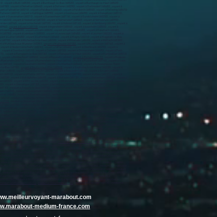
10) , voyant à Buhl (68530) , voyant à Burnhaupt-le-Bas (68520) , voyant à Burnhaupt-le-Haut (68520) ,
780) , voyant à Dietwiller (68440) , voyant à Dolleren (68290) , voyant à Durlinsdorf (68480) , voyant à
nt à Falkwiller (68210) , voyant à Feldbach (68640) , voyant à Feldkirch (68540) , voyant à Fellering (68470)
 Fulleren (68210) , voyant à Galfingue (68990) , voyant à Geishouse (68690) , voyant à Geispitzen (68510) ,
oyant à Guevenatten (68210) , voyant à Guewenheim (68116) , voyant à Gundolsheim (68250) , voyant à
(68220) , voyant à Heidwiller (68720) , voyant à Heimersdorf (68560) , voyant à Heimsbrunn (68990) ,
tzfelden (68740) , voyant à Hochstatt (68720) , voyant à Hohrod (68140) , voyant à Hombourg (68490) , voyant à
68960) ,
voyant à Illzach (68110)
, voyant à Ingersheim (68040) , voyant à Issenheim (68500) , voyant à
 à Knœringue (68220) , voyant à Kruth (68820) , voyant à Kunheim (68320) , voyant à Kœstlach (68480) ,
h (68780) , voyant à Leimbach (68800) , voyant à Levoncourt (68480) , voyant à Leymen (68220) , voyant à
voyant à Lutter (68480) , voyant à Lutterbach (68460) , voyant à Magny (68210) , voyant à Magstatt-le-Bas
8730) , voyant à Michelbach-le-Haut (68220) , voyant à Mittelwihr (68630) , voyant à Mittlach (68380) ,
ant à Muhlbach-sur-Munster (68380) ,
voyant à Mulhouse (68100)
, voyant à Munchhouse (68740) , voyant à
voyant à Niedermorschwihr (68230) , voyant à Niffer (68680) , voyant à Oberbruck (68290) , voyant à
 , voyant à Osenbach (68570) , voyant à Ostheim (68150) , voyant à Ottmarsheim (68490) , voyant à Petit-
470) , voyant à Ranspach-le-Bas (68730) , voyant à Ranspach-le-Haut (68220) , voyant à Rantzwiller (68510)
, voyant à Rimbachzell (68500) , voyant à Riquewihr (68340) ,
voyant à Rixheim (68170)
, voyant à Roderen
à Ruelisheim (68270) , voyant à Rumersheim-le-Haut (68740) , voyant à Rustenhart (68740) , voyant à Saint-
Mines (68160) , voyant à Sausheim (68390) , voyant à Schlierbach (68440) , voyant à Schweighouse-Thann
e-le-Bas (68780) ,
voyant à Soultz-Haut-Rhin (68360)
, voyant à Soultzbach-les-Bains (68230) , voyant à
tten (68510) , voyant à Storckensohn (68470) , voyant à Stosswihr (68140) , voyant à Strueth (68580) ,
im (68510) , voyant à Uffholtz (68700) , voyant à Ungersheim (68190) , voyant à Urbès (68121) , voyant à
h (68230) , voyant à Waldighofen (68640) , voyant à Walheim (68130) , voyant à Waltenheim (68510) , voyant à
(68320) , voyant à Wihr-au-Val (68230) , voyant à Wildenstein (68820) , voyant à Willer (68960) , voyant à
) , voyant à Zaessingue (68130) , voyant à Zellenberg (68340) , voyant à Zillisheim (68720) , voyant à
 (68130) , médium à Aspach-le-Bas (68700) , médium à Aspach-Michelbach (68700) , médium à
heim (68390) , médium à Beblenheim (68980) , médium à Bellemagny (68210) , médium à Bendorf (68480) ,
thal (68480) , médium à Biesheim (68600) , médium à Biltzheim (68127) , médium à Bischwihr (68320) ,
 (68210) , médium à Breitenbach-Haut-Rhin (68380) , médium à Bretten (68780) , médium à Brinckheim
 (68700)
, médium à Chalampé (68490) , médium à Chavannes-sur-l'Étang (68210) , médium à Colmar (68000)
glingen (68720) , médium à Eguisheim (68420) , médium à Elbach (68210) , médium à Emlingen (68130) ,
nheim (68740) , médium à Fislis (68480) , médium à Flaxlanden (68720) , médium à Folgensbourg (68220) ,
00) , médium à Gildwiller (68210) , médium à Goldbach-Altenbach (68760) , médium à Gommersdorf (68210) ,
, médium à Habsheim (68440) , médium à Hagenbach (68210) , médium à Hagenthal-le-Bas (68220) ,
um à Heiteren (68600) , médium à Heiwiller (68130) , médium à Helfrantzkirch (68510) , médium à
ourg (68490) , médium à Horbourg-Wihr (68180) , médium à Houssen (68125) , médium à Hunawihr (68150) ,
um à Issenheim (68500) , médium à Jebsheim (68320) , médium à Jettingen (68130) , médium à Jungholtz
 à Kunheim (68320) , médium à Kœstlach (68480) , médium à Kœtzingue (68510) , médium à Labaroche
, médium à Levoncourt (68480) , médium à Leymen (68220) , médium à Liebenswiller (68220) , médium à
0) , médium à Lutterbach (68460) , médium à Magny (68210) , médium à Magstatt-le-Bas (68510) , médium à
médium à Michelbach-le-Haut (68220) , médium à Mittelwihr (68630) , médium à Mittlach (68380) ,
8640) , médium à Muhlbach-sur-Munster (68380) ,
médium à Mulhouse (68100)
, médium à Munchhouse
um à Niederhergheim (68127) , médium à Niedermorschwihr (68230) , médium à Niffer (68680) , médium à
bey (68370) , médium à Orschwihr (68500) , médium à Osenbach (68570) , médium à Ostheim (68150) ,
) , médium à Rammersmatt (68800) , médium à Ranspach (68470) , médium à Ranspach-le-Bas (68730) ,
 à Rimbach-près-Guebwiller (68500) , médium à Rimbach-près-Masevaux (68290) , médium à Rimbachzell
 médium à Rosenau (68128) , médium à Rouffach (68250) , médium à Ruederbach (68560) , médium à
, médium à Sainte-Croix-aux-Mines (68160) , médium à Sainte-Croix-en-Plaine (68127) , médium à Sainte-
ium à Sickert (68290) , médium à Sierentz (68510) , médium à Sondernach (68380) , médium à Sondersdorf
Steinbrunn-le-Bas (68440) , médium à Steinbrunn-le-Haut (68440) , médium à Steinsoultz (68640) , médium
) , médium à Traubach-le-Bas (68210) , médium à Traubach-le-Haut (68210) , médium à Turckheim (68230) ,
illage-Neuf (68128) , médium à Vogelgrun (68600) , médium à Volgelsheim (68600) , médium à
eid (68290) , médium à Wentzwiller (68220) , médium à Werentzhouse (68480) , médium à Westhalten
médium à Wittelsheim (68310)
,
médium à Wittenheim (68270)
, médium à Wittersdorf (68130) , médium à
www.meilleurvoyant-marabout.com
www.marabout-medium-france.com