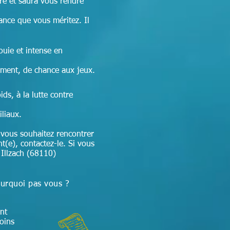
re et
saura vous rendre
sance que vous méritez. Il
ouie et intense en
ement, de chance aux jeux.
ds, à la lutte contre
iliaux.
 vous souhaitez rencontrer
nt(e), contactez-le. Si vous
 Illzach (68110)
ourquoi pas vous ?
nt
soins