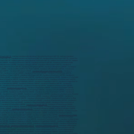
 Illzach (68110)
, meilleur marabout africain retour l’être aimé Sur Illzach (68110) , meilleur marabout
Illzach (68110) , marabout sorciers sur Sur Illzach (68110) , marabout Bayo Sur Illzach (68110) , voyant Sur
r Illzach (68110) , médium paiement après résultat Sur Illzach (68110) , médium Sur Illzach (68110) , médium
golsheim (68600) , marabout à Altenach (68210) , marabout à Altkirch (68130) , marabout à Ammerschwihr
 Baldersheim (68390) , marabout à Balgau (68740) , marabout à Ballersdorf (68210) , marabout à
out à Berentzwiller (68130) , marabout à Bergheim (68750) , marabout à Bergholtz (68500) , marabout à
el (68580) , marabout à Bitschwiller-lès-Thann (68620) , marabout à Blodelsheim (68740) , marabout à
eim (68870) , marabout à Bruebach (68440) ,
marabout à Brunstatt-Didenheim (68350)
, marabout à
10) , marabout à Colmar (68000) , marabout à Courtavon (68480) , marabout à Dannemarie (68210) ,
 marabout à Elbach (68210) , marabout à Emlingen (68130) , marabout à Ensisheim (68190) , marabout à
à Fislis (68480) , marabout à Flaxlanden (68720) , marabout à Folgensbourg (68220) , marabout à Fortschwihr
arabout à Gildwiller (68210) , marabout à Goldbach-Altenbach (68760) , marabout à Gommersdorf (68210) ,
sbach (68140) , marabout à Habsheim (68440) , marabout à Hagenbach (68210) , marabout à Hagenthal-le-
t à Heimsbrunn (68990) , marabout à Heiteren (68600) , marabout à Heiwiller (68130) , marabout à
720) , marabout à Hohrod (68140) , marabout à Hombourg (68490) , marabout à Horbourg-Wihr (68180) ,
 (68960) ,
marabout à Illzach (68110)
, marabout à Ingersheim (68040) , marabout à Issenheim (68500) ,
marabout à Kirchberg (68290) , marabout à Knœringue (68220) , marabout à Kruth (68820) , marabout à
Lauw (68290) , marabout à Le Bonhomme (68650) , marabout à Le Haut Soultzbach (68780) , marabout à
8280) , marabout à Lucelle (68480) , marabout à Luemschwiller (68720) , marabout à Luttenbach-près-Munster
rabout à Mertzen (68210) , marabout à Merxheim (68500) , marabout à Metzeral (68380) , marabout à
 (68210) , marabout à Moosch (68690) , marabout à Mooslargue (68580) , marabout à Morschwiller-le-Bas
marabout à Murbach (68530) , marabout à Mœrnach (68480) , marabout à Nambsheim (68740) , marabout à
7) , marabout à Oberlarg (68480) , marabout à Obermorschwihr (68420) , marabout à Obermorschwiller
) , marabout à Pfaffenheim (68250) ,
marabout à Pfastatt (68120)
, marabout à Pfetterhouse (68480) ,
t à Rantzwiller (68510) , marabout à Réguisheim (68890) , marabout à Reiningue (68950) , marabout à
uewihr (68340) ,
marabout à Rixheim (68170)
, marabout à Roderen (68800) , marabout à Rodern (68590) ,
im (68270) , marabout à Rumersheim-le-Haut (68740) , marabout à Rustenhart (68740) , marabout à Saint-
 à Sainte-Marie-aux-Mines (68160) , marabout à Sausheim (68390) , marabout à Schlierbach (68440) ,
h (68380) , marabout à Sondersdorf (68480) , marabout à Soppe-le-Bas (68780) ,
marabout à Soultz-Haut-
aut (68440) , marabout à Steinsoultz (68640) , marabout à Sternenberg (68780) , marabout à Stetten
as (68210) , marabout à Traubach-le-Haut (68210) , marabout à Turckheim (68230) , marabout à Ueberstrass
Neuf (68128) , marabout à Vogelgrun (68600) , marabout à Volgelsheim (68600) , marabout à Vœgtlinshoffen
id (68290) , marabout à Wentzwiller (68220) , marabout à Werentzhouse (68480) , marabout à Westhalten
nheim (68124)
,
marabout à Wittelsheim (68310
) ,
marabout à Wittenheim (68270)
, marabout à Wittersdorf
sheim (68440) , voyant à Algolsheim (68600) , voyant à Altenach (68210) , voyant à Altkirch (68130) ,
Baldersheim (68390) , voyant à Balgau (68740) , voyant à Ballersdorf (68210) , voyant à Balschwiller
Bergheim (68750) , voyant à Bergholtz (68500) , voyant à Bergholtzzell (68500) , voyant à Bernwiller
lsheim (68740) , voyant à Blotzheim (68730) , voyant à Bollwiller (68540) , voyant à Bourbach-le-Bas (68290) ,