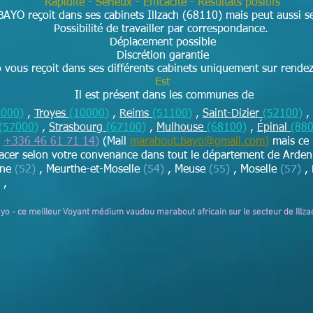
Rapidité - Sérieux - Efficacité - Résultats positifs
BAYO reçoit dans ses cabinets Illzach (68110) mais peut aussi se
Possibilité de travailler par correspondance.
Déplacement possible
Discrétion garantie
vous reçoit dans ses différents cabinets uniquement sur rende
Est
Il est présent dans les communes de
8000)
,
Troyes
(10000)
,
Reims
(51100)
,
Saint-Dizier
(52100)
,
(57000)
,
Strasbourg
(67100)
,
Mulhouse
(68100)
,
Épinal
(88
+336 46 61 71 14
)
(Mail
marabout.bayo@gmail.com
)
mais ce
lacer selon votre convenance dans tout le département de Arde
rne
(52)
, Meurthe-et-Moselle
(54)
, Meuse
(55)
, Moselle
(57)
, 
,
ayo - ce meilleur Voyant médium vaudou marabout africain sur le secteur de Illza