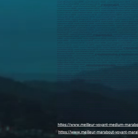
voyant à Bourbach-le-Haut (68290) , voyant à Bouxwiller (68480) , voyant à Bréchaumont (68210) , voyant à 
voyant à Buschwiller (68220) , voyant à Carspach (68130) ,
voyant à Cernay (68700)
, voyant à Chalampé (6849
Durmenach (68480) , voyant à Durrenentzen (68320) , voyant à Eglingen (68720) , voyant à Eguisheim (68420) ,
, voyant à Ferrette (68480) , voyant à Fessenheim (68740) , voyant à Fislis (68480) , voyant à Flaxlanden (687
voyant à Geiswasser (68600) , voyant à Gildwiller (68210) , voyant à Goldbach-Altenbach (68760) , voyant 
Gunsbach (68140) , voyant à Habsheim (68440) , voyant à Hagenbach (68210) , voyant à Hagenthal-le-Bas (682
voyant à Heiteren (68600) , voyant à Heiwiller (68130) , voyant à Helfrantzkirch (68510) , voyant à Herrlishe
Horbourg-Wihr (68180) , voyant à Houssen (68125) , voyant à Hunawihr (68150) , voyant à Hundsbach (68130)
Jebsheim (68320) , voyant à Jettingen (68130) , voyant à Jungholtz (68500) , voyant à Kappelen (68510) , voy
voyant à Kœtzingue (68510) , voyant à Labaroche (68910) , voyant à Landser (68440) , voyant à Lapoutroie (
Liebenswiller (68220) , voyant à Liebsdorf (68480) , voyant à Lièpvre (68660) , voyant à Ligsdorf (68480) , v
(68510) , voyant à Magstatt-le-Haut (68510) , voyant à Malmerspach (68550) , voyant à Manspach (68210) , 
voyant à Mitzach (68470) , voyant à Mollau (68470) , voyant à Montreux-Jeune (68210) , voyant à Montreux
Munster (68140) , voyant à Muntzenheim (68320) , voyant à Munwiller (68250) , voyant à Murbach (68530) , v
Oberentzen (68127) , voyant à Oberhergheim (68127) , voyant à Oberlarg (68480) , voyant à Obermorschwihr (
Landau (68490) , voyant à Pfaffenheim (68250) ,
voyant à Pfastatt (68120)
, voyant à Pfetterhouse (68480) ,
, voyant à Réguisheim (68890) , voyant à Reiningue (68950) , voyant à Retzwiller (68210) , voyant à Ribeauvill
(68800) , voyant à Rodern (68590) , voyant à Roggenhouse (68740) , voyant à Romagny (68210) , voyant à Rom
Amarin (68550) , voyant à Saint-Bernard (68720) , voyant à Saint-Cosme (68210) , voyant à Saint-Hippolyte (
(68520) , voyant à Schwoben (68130) , voyant à Sentheim (68780) , voyant à Seppois-le-Bas (68580) , voyant 
Soultzeren (68140) , voyant à Soultzmatt (68570) , voyant à Spechbach (68720) , voyant à Staffelfelden (688
voyant à Sundhoffen (68280) , voyant à Tagolsheim (68720) , voyant à Tagsdorf (68130) ,
voyant à Thann (68
Urschenheim (68320) , voyant à Valdieu-Lutran (68210) , voyant à Vieux-Ferrette (68480) , voyant à Vieux-Th
Wasserbourg (68230) , voyant à Wattwiller (68700) , voyant à Weckolsheim (68600) , voyant à Wegscheid (6829
Willer-sur-Thur (68760) , voyant à Winkel (68480) ,
voyant à Wintzenheim (68124)
,
voyant à Wittelsheim (68
Zimmerbach (68230) , voyant à Zimmersheim (68440) , médium à Algolsheim (68600) , médium à Altenach (
Attenschwiller (68220) , médium à Aubure (68150) , médium à Baldersheim (68390) , médium à Balgau (687
médium à Bennwihr (68126) , médium à Berentzwiller (68130) , médium à Bergheim (68750) , médium à Berghol
médium à Bisel (68580) , médium à Bitschwiller-lès-Thann (68620) , médium à Blodelsheim (68740) , médiu
(68870) , médium à Bruebach (68440) ,
médium à Brunstatt-Didenheim (68350)
, médium à Buethwiller (6821
, médium à Courtavon (68480) , médium à Dannemarie (68210) , médium à Dessenheim (68600) , médium à Dief
médium à Ensisheim (68190) , médium à Eschbach-au-Val (68140) , médium à Eschentzwiller (68440) , médium 
médium à Fortschwihr (68320) , médium à Franken (68130) , médium à Fréland (68240) , médium à Friesen (6
médium à Griesbach-au-Val (68140) , médium à Grussenheim (68320) , médium à Gueberschwihr (68420) ,
mé
médium à Hagenthal-le-Haut (68220) , médium à Hartmannswiller (68500) , médium à Hattstatt (68420) , mé
Herrlisheim-près-Colmar (68420) , médium à Hésingue (68220) , médium à Hettenschlag (68600) , médium à H
médium à Hundsbach (68130) ,
médium à Huningue (68330)
, médium à Husseren-les-Châteaux (68420) , médi
(68500) , médium à Kappelen (68510) , médium à Katzenthal (68230) , médium à Kaysersberg Vignoble (68240
(68910) , médium à Landser (68440) , médium à Lapoutroie (68650) , médium à Largitzen (68580) , médium 
Liebsdorf (68480) , médium à Lièpvre (68660) , médium à Ligsdorf (68480) , médium à Linsdorf (68480) , m
Magstatt-le-Haut (68510) , médium à Malmerspach (68550) , médium à Manspach (68210) , médium à Maseva
médium à Mitzach (68470) , médium à Mollau (68470) , médium à Montreux-Jeune (68210) , médium à Mont
(68740) , médium à Munster (68140) , médium à Muntzenheim (68320) , médium à Munwiller (68250) , médiu
Oberbruck (68290) , médium à Oberentzen (68127) , médium à Oberhergheim (68127) , médium à Oberlarg (6
médium à Ottmarsheim (68490) , médium à Petit-Landau (68490) , médium à Pfaffenheim (68250) ,
médium à
médium à Ranspach-le-Haut (68220) , médium à Rantzwiller (68510) , médium à Réguisheim (68890) , médium 
(68500) , médium à Riquewihr (68340) ,
médium à Rixheim (68170
) , médium à Roderen (68800) , médium à R
Ruelisheim (68270) , médium à Rumersheim-le-Haut (68740) , médium à Rustenhart (68740) , médium à Saint-
Marie-aux-Mines (68160) , médium à Sausheim (68390) , médium à Schlierbach (68440) , médium à Schweigh
(68480) , médium à Soppe-le-Bas (68780) ,
médium à Soultz-Haut-Rhin (68360)
, médium à Soultzbach-les-B
à Sternenberg (68780) , médium à Stetten (68510) , médium à Storckensohn (68470) , médium à Stosswihr (
médium à Ueberstrass (68580) , médium à Uffheim (68510) , médium à Uffholtz (68700) , médium à Ungershei
Vœgtlinshoffen (68420) , médium à Wahlbach (68130) , médium à Walbach (68230) , médium à Waldighofen 
(68250) , médium à Wettolsheim (68920) , médium à Wickerschwihr (68320) , médium à Widensolen (68320) , m
Wolfersdorf (68210) , médium à Wolfgantzen (68600) , médium à Wolschwiller (68480) , médium à Wuenheim
https://www.meilleur-voyant-medium-marab
https://www.meilleur-marabout-voyant-mara