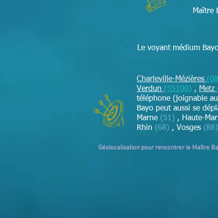
Maître 
Le voyant médium Bayo 
Charleville-Mézières
(0
Verdun
(55100)
,
Metz
téléphone (joignable au
Bayo peut aussi se dép
Marne
(51)
, Haute-Ma
Rhin
(68)
,
Vosges
(88)
Géolocalisation pour rencontrer le Maître B