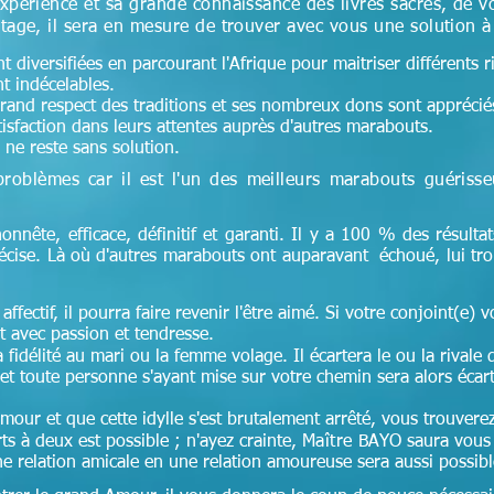
xpérience et sa grande connaissance des livres sacrés, de v
tage, il sera en mesure de trouver avec vous une solution 
 diversifiées en parcourant l'Afrique pour maitriser différents r
nt indécelables.
 grand respect des traditions et ses nombreux dons sont appréciés 
tisfaction dans leurs attentes auprès d'autres marabouts.
ne reste sans solution.
problèmes car il est l'un des meilleurs marabouts guériss
honnête, efficace, définitif et garanti. Il y a 100 % des résultat
récise. Là où d'autres marabouts ont auparavant échoué, lui tr
affectif, il pourra faire revenir l'être aimé. Si votre conjoint(e) v
 avec passion et tendresse.
idélité au mari ou la femme volage. Il écartera le ou la rivale 
et toute personne s'ayant mise sur votre chemin sera alors écar
amour et que cette idylle s'est brutalement arrêté, vous trouver
s à deux est possible ; n'ayez crainte,
Maître
BAYO saura vous a
 relation amicale en une relation amoureuse sera aussi possible 