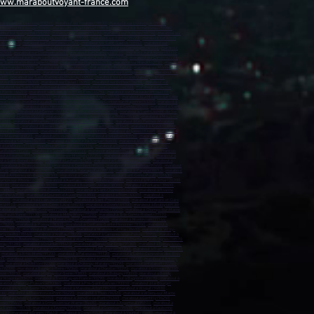
www.maraboutvoyant-france.com
marabout sur Tourcoing (59200)
,
marabout sur Roubaix (59100)
,
marabout sur Dunkerque (59140)
,
rabout sur Maubeuge (59600)
,
marabout sur Lambersart (59130)
,
marabout sur Armentières (59280)
,
bout sur Wasquehal (59290)
,
marabout sur Denain (59220)
,
marabout sur Ronchin (59790)
,
marabout sur
mont (59330)
,
marabout sur Lys-lez-Lannoy (59390)
,
marabout sur Roncq (59223)
,
marabout sur Anzin
caut (59860)
,
marabout sur Gravelines (59820)
,
marabout sur Saint-Saulve (59880)
,
marabout sur
out sur Bondues (59910)
,
marabout sur Beauvais (60000)
,
marabout sur Compiègne (60200)
,
marabout
(60500)
,
marabout sur Clermont (60600)
,
marabout sur Chambly (60230)
,
marabout sur Amiens (80000)
,
00)
,
marabout sur Bruay-la-Buissière (62700)
,
marabout sur Avion (62210)
,
marabout sur Carvin (62220)
,
ur Saint-Martin-Boulogne (62280)
,
marabout sur Étaples (62630)
,
marabout sur Marck (62730)
,
marabout
e Normandie (14500)
,
marabout sur Bayeux (14400)
,
marabout sur Ifs (14123)
,
marabout sur Mondeville
ut sur Saint-Lô (50000)
,
marabout sur Granville (50400)
,
marabout sur La Hague (50440)
,
marabout sur
6300)
,
marabout sur Saint-Étienne-du-Rouvray (76800)
,
marabout sur Le Grand-Quevilly (76120)
,
t sur Barentin (76360)
,
marabout sur Oissel (76350)
,
marabout sur Bolbec (76210)
,
marabout sur
arabout sur Saint-Sébastien-sur-Loire (44230)
,
marabout sur Orvault (44700)
,
marabout sur Vertou
r Pornic (44210)
,
marabout sur Saint-Brevin-les-Pins (44250)
,
marabout sur Châteaubriant (44110)
,
Beaupréau-en-Mauges (49600)
,
marabout à Chemillé-en-Anjou (49120)
,
marabout à La Mauges-sur-Loire
ance (49320)
,
marabout à Laval (53000)
,
marabout à Château-Gontier-sur-Mayenne (53200)
,
marabout à
dée (85600)
,
marabout à Les Herbiers (85500)
,
marabout à Fontenay-le-Comte (85200)
,
marabout à Saint-
 (06130)
,
marabout à Le Cannet (06110)
,
marabout à Menton (06500)
,
marabout à Saint-Laurent-du-Var
marabout à Carros (06510)
,
marabout à Biot (06410)
,
marabout à La Trinité (06340)
,
marabout à Mouans-
13700)
,
marabout à Miramas (13140)
,
marabout à Allauch (13190)
,
marabout à Les Pennes-Mirabeau
rau (13310)
,
marabout à Berre-l'Étang (13130)
,
marabout à Rognac (13340)
,
marabout à Auriol (13390)
,
bout à Toulon (83000)
,
marabout à La Seyne-sur-Mer (83500)
,
marabout à Hyères (83400)
,
marabout à
nte-Maxime (83120)
,
marabout à Ollioules (83190)
,
marabout à Vidauban (83550)
,
marabout à Cogolin
arabout à Sorgues (84700)
,
marabout à L'Isle-sur-la-Sorgue (84800)
,
marabout à Le Pontet (84700)
,
 à Le Moule (97160)
,
marabout à Sainte-Rose (97115)
,
marabout à Capesterre-Belle-Eau (97130)
,
Le Robert (97231)
,
marabout à Schœlcher (97233)
,
marabout à Ducos (97224)
,
marabout à Le François
out à Kourou (97310)
,
marabout à Remire-Montjoly (97354)
,
marabout à Macouria (97300)
,
marabout à
t à Saint-Benoît (97470)
,
marabout à Le Port (97420)
,
marabout à Sainte-Marie (97438)
,
marabout à
,
marabout à Dzaoudzi (97610)
,
marabout à Dembeni (97600)
,
marabout à Bandraboua (97650)
,
marabout
8716)
,
marabout à Paea (98711)
,
marabout à Taiarapu-Est (98722)
,
marabout à Papara (98712)
,
marabout
out à Ambérieu-en-Bugey (01500)
,
marabout à Gex (01170)
,
marabout à Saint-Genis-Pouilly (01630)
,
ournon-sur-Rhône (07300)
,
marabout à Aurillac (15000)
,
Valence (26000)
,
marabout à Montélimar (26200)
,
38130)
,
marabout à Vienne (38200)
,
marabout à Bourgoin-Jallieu (38300)
,
marabout à Fontaine (38600)
,
 (38320)
,
marabout à Saint-Étienne (42000)
,
marabout à Saint-Chamond (42400)
,
marabout à Roanne
errand (63100)
,
marabout à Cournon-d'Auvergne (63800)
,
marabout à Riom (63200)
,
marabout à
69200)
,
marabout à Vaulx-en-Velin (69120)
,
marabout à Saint-Priest (69800)
,
marabout à Caluire-et-Cuire
n (69110)
,
marabout à Saint-Genis-Laval (69230)
,
marabout à Givors (69700)
,
marabout à Écully (69130)
,
rabout à Bussy-Saint-Georges (77600)
,
marabout à Villeparisis (77270)
,
marabout à Champs-sur-Marne
u-Fault-Yonne (77130)
,
marabout à Mitry-Mory (77290)
,
marabout à Brie-Comte-Robert (77170)
,
e-Souilly (77410)
,
marabout à Moret-Loing-et-Orvanne (77250)
,
marabout à Montévrain (77144)
,
 (78200)
,
marabout à Poissy (78300)
,
marabout à Conflans-Sainte-Honorine (78700)
,
marabout à
let (78120)
,
marabout à Élancourt (78990)
,
marabout à Maisons-Laffitte (78600)
,
marabout à Vélizy-
rly-le-Roi (78160)
,
marabout à Viroflay (78220)
,
marabout à Carrières-sous-Poissy (78955)
,
marabout à
 Voisins-le-Bretonneux (78960)
,
marabout à Villepreux (78450)
,
marabout à Chanteloup-les-Vignes (78570)
rray (91280)
,
marabout à Dourdan (91410)
,
marabout à Épinay-sur-Orge (91360)
,
marabout à Épinay-sous-
 (91160)
,
marabout à Gif-sur-Yvette (91190)
,
marabout à Montgeron (91230)
,
marabout à Étampes (91150)
,
marabout à Athis-Mons (91200
) ,
marabout à Palaiseau (91120)
,
marabout à Sainte-Geneviève-des-Bois
00)
,
marabout à Issy-les-Moulineaux (92130)
,
marabout à Levallois-Perret (92300)
,
marabout à Antony
0)
,
marabout à Châtillon (92320)
,
marabout à Châtenay-Malabry (92290)
,
marabout à Malakoff (92240)
,
e (92390)
,
marabout à Bourg-la-Reine (92340)
,
marabout à Chaville (92370)
,
marabout à Sceaux (92330)
,
snil (93150)
,
marabout à Épinay-sur-Seine (93800)
,
marabout à Bobigny (93000)
,
marabout à Bondy
 Villepinte (93420)
,
marabout à Tremblay-en-France (93290)
,
marabout à Bagnolet (93170)
,
marabout à
rabout à Neuilly-Plaisance (93360)
,
marabout à Pré-Saint-Gervais (93310)
,
marabout à Le Bourget
about à Ivry-sur-Seine (94200)
,
marabout à Maisons-Alfort (94700)
,
marabout à Villejuif (94800)
,
230)
,
marabout à Charenton-le-Pont (94220)
,
marabout à Thiais (94320)
,
marabout à Villiers-sur-Marne
about à Chevilly-Larue (94550)
,
marabout à Joinville-le-Pont (94340)
,
marabout à Gentilly (94250)
,
esnes (94440)
,
marabout à Ormesson-sur-Marne (94490)
,
marabout à Argenteuil (95100)
,
marabout à
à Sannois (95110)
,
marabout à Taverny (95150)
,
marabout à Gonesse (95500)
,
marabout à Eaubonne
95230)
,
marabout à Éragny (95610)
,
marabout à Osny (95520)
,
marabout à Vauréal (95490)
,
marabout à