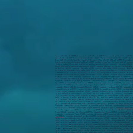
Marabout Sur Illzach (68110) , Marabout africain Sur Illzach (68110) , Marabout afrique Sur Illzach (68110) ,
afrique Sur Illzach (68110) , marabout serieux Sur Illzach (68110) , marabout affectif Sur Illzach (68110) , 
Illzach (68110) , voyant africain Sur Illzach (68110) , voyant retour affectif Sur Illzach (68110) , le voyant s
Spécialiste du retour de l’être aimé Sur Illzach (68110) , médium retour affectif Sur Illzach (68110) , médiu
(68410) , marabout à Andolsheim (68280) , marabout à Appenwihr (68280) , marabout à Artzenheim (68320) ,
Balschwiller (68210) , marabout à Baltzenheim (68320) , marabout à Bantzenheim (68490) , marabout à Bart
Bergholtzzell (68500) , marabout à Bernwiller (68210) , marabout à Berrwiller (68500) , marabout à Bettend
Blotzheim (68730) , marabout à Bollwiller (68540) , marabout à Bourbach-le-Bas (68290) , marabout à Bour
Buethwiller (68210) , marabout à Buhl (68530) , marabout à Burnhaupt-le-Bas (68520) , marabout à Burnhau
marabout à Dessenheim (68600) , marabout à Diefmatten (68780) , marabout à Dietwiller (68440) , marabout 
Eschbach-au-Val (68140) , marabout à Eschentzwiller (68440) , marabout à Eteimbes (68210) , marabout à Fal
(68320) , marabout à Franken (68130) , marabout à Fréland (68240) , marabout à Friesen (68580) , marabout
marabout à Griesbach-au-Val (68140) , marabout à Grussenheim (68320) , marabout à Gueberschwihr (68420
Bas (68220) , marabout à Hagenthal-le-Haut (68220) , marabout à Hartmannswiller (68500) , marabout à Hatt
Helfrantzkirch (68510) , marabout à Herrlisheim-près-Colmar (68420) , marabout à Hésingue (68220) , marab
marabout à Houssen (68125) , marabout à Hunawihr (68150) , marabout à Hundsbach (68130) ,
marabout à H
marabout à Jebsheim (68320) , marabout à Jettingen (68130) , marabout à Jungholtz (68500) , marabout à Ka
Kunheim (68320) , marabout à Kœstlach (68480) , marabout à Kœtzingue (68510) , marabout à Labaroche (689
Leimbach (68800) , marabout à Levoncourt (68480) , marabout à Leymen (68220) , marabout à Liebenswiller (
(68140) , marabout à Lutter (68480) , marabout à Lutterbach (68460) , marabout à Magny (68210) , marabo
Meyenheim (68890) , marabout à Michelbach-le-Bas (68730) , marabout à Michelbach-le-Haut (68220) , mara
(68790) , marabout à Muespach (68640) , marabout à Muespach-le-Haut (68640) , marabout à Muhlbach-sur
Neuf-Brisach (68600) , marabout à Neuwiller (68220) , marabout à Niederentzen (68127) , marabout à Niede
(68130) , marabout à Obersaasheim (68600) , marabout à Oderen (68830) , marabout à Oltingue (68480) , ma
marabout à Porte du Ried (68320) , marabout à Pulversheim (68840) , marabout à Raedersdorf (68480) , ma
Retzwiller (68210) , marabout à Ribeauvillé (68150) , marabout à Richwiller (68120) ,
marabout à Riedisheim
marabout à Roggenhouse (68740) , marabout à Romagny (68210) , marabout à Rombach-le-Franc (68660) , ma
Amarin (68550) , marabout à Saint-Bernard (68720) , marabout à Saint-Cosme (68210) , marabout à Saint-Hip
marabout à Schweighouse-Thann (68520) , marabout à Schwoben (68130) , marabout à Sentheim (68780) , mar
Rhin (68360)
, marabout à Soultzbach-les-Bains (68230) , marabout à Soultzeren (68140) , marabout à Soult
(68510) , marabout à Storckensohn (68470) , marabout à Stosswihr (68140) , marabout à Strueth (68580) , m
(68580) , marabout à Uffheim (68510) , marabout à Uffholtz (68700) , marabout à Ungersheim (68190) , mara
(68420) , marabout à Wahlbach (68130) , marabout à Walbach (68230) , marabout à Waldighofen (68640) , m
(68250) , marabout à Wettolsheim (68920) , marabout à Wickerschwihr (68320) , marabout à Widensolen (68320
(68130) , marabout à Wolfersdorf (68210) , marabout à Wolfgantzen (68600) , marabout à Wolschwiller (6848
voyant à Ammerschwihr (68410) , voyant à Andolsheim (68280) , voyant à Appenwihr (68280) , voyant à Artze
(68210) , voyant à Baltzenheim (68320) , voyant à Bantzenheim (68490) , voyant à Bartenheim (68870) , voyan
(68210) , voyant à Berrwiller (68500) , voyant à Bettendorf (68560) , voyant à Bettlach (68480) , voyant à Bi