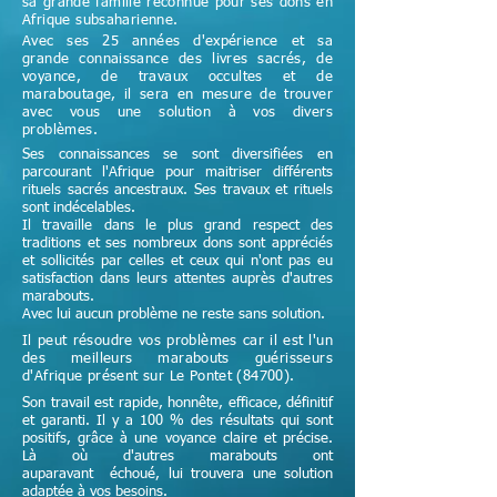
sa grande famille reconnue pour ses dons en
Afrique subsaharienne.
Avec ses 25 années d'expérience et sa
grande connaissance des livres sacrés, de
voyance, de travaux occultes et de
maraboutage, il sera en mesure de trouver
avec vous une solution à vos divers
problèmes.
Ses connaissances se sont diversifiées en
parcourant l'Afrique pour maitriser différents
rituels sacrés ancestraux. Ses travaux et rituels
sont indécelables.
Il travaille dans le plus grand respect des
traditions et ses nombreux dons sont appréciés
et sollicités par celles et ceux qui n'ont pas eu
satisfaction dans leurs attentes auprès d'autres
marabouts.
Avec lui aucun problème ne reste sans solution.
Il peut résoudre vos problèmes car il est l'un
des meilleurs marabouts guérisseurs
d'Afrique
présent sur Le Pontet (84700)
.
Son travail est rapide, honnête, efficace, définitif
et garanti. Il y a 100 % des résultats qui sont
positifs, grâce à une voyance claire et précise.
Là où d'autres marabouts ont
auparavant échoué, lui trouvera une solution
adaptée à vos besoins.