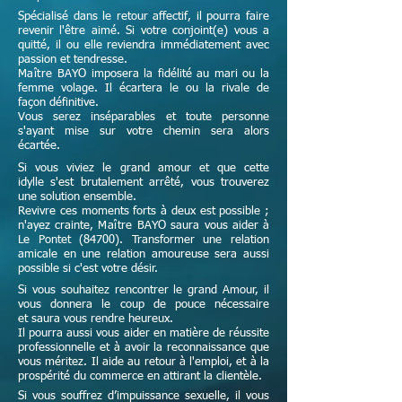
Spécialisé dans le retour affectif, il pourra faire
revenir l'être aimé. Si votre conjoint(e) vous a
quitté, il ou elle reviendra immédiatement avec
passion et tendresse.
Maître
BAYO imposera la fidélité au mari ou la
femme volage. Il écartera le ou la rivale de
façon définitive.
Vous serez inséparables et toute personne
s'ayant mise sur votre chemin sera alors
écartée.
Si vous viviez le grand amour et que cette
idylle s'est brutalement arrêté, vous trouverez
une solution ensemble.
Revivre ces moments forts à deux est possible ;
n'ayez crainte,
Maître
BAYO saura vous aider à
Le Pontet (84700). Transformer une relation
amicale en une relation amoureuse sera aussi
possible si c'est votre désir.
Si vous souhaitez rencontrer le grand Amour, il
vous donnera le coup de pouce nécessaire
et
saura vous rendre heureux.
Il pourra aussi vous aider en matière de réussite
professionnelle et à avoir la reconnaissance que
vous méritez. Il aide au retour à l'emploi, et à la
prospérité du commerce en attirant la clientèle.
Si vous souffrez d’impuissance sexuelle, il vous