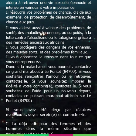
aidera à retrouver une vie sexuelle épanouie et
intense en vainquant votre impuissance.
Il résoudra vos problèmes de chance, d'aide aux
examens, de protection, de désenvoûtement, de
chance aux jeux.
Il vous aidera aussi à vaincre des problèmes de
santé, des maladies inconnues, au surpoids, à la
lutte contre l'alcoolisme ou le tabagisme grâce à
des remèdes ancestraux africains.
Il vous protègera des dangers de vos ennemis,
des mauvais sorts, et des problèmes familiaux.
Il vous apportera la réussite dans tout ce que
vous entreprendrez.
Donc si la malachance vous poursuit, contactez
ce grand marabout à Le Pontet (84700). Si vous
souhaitez rencontrer l'amour ou le retrouver,
contactez-le. Si vous souhaitez imposer la
fidélité à votre conjoint(e), contactez-le. Si vous
souhaitez de l'aide pour un nouveau départ,
contactez ce puissant marabout africain sur Le
Pontet (84700)
Si vous avez été déçu par d'autres
marabouts, soyez serein(e) et contactez-le.
Il l'a déjà fait pour des femmes et des
hommes dans la même situation que
vous pourquoi pas vous ?