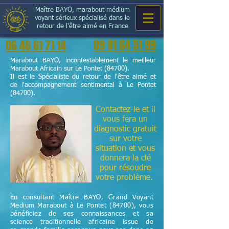
Maître BAYO, marabout médium
voyant sérieux spécialisé dans le
retour de l'être aimé en France
09 81 64 51 99
06 46 61 71 14
Marabout BAYO, incontestablement le meilleur
Marabout Africain sur Le Pontet (84700).
Il est le Spécialiste du retour de l'être aimé et
de l'accompagnement sentimental à Le Pontet
(84700).
Contactez-le et il
vous fera un
diagnostic gratuit
sur votre
situation et vous
donnera la clé
pour résoudre
votre problème.
En consultant Maître BAYO, Grand Voyant
Medium Marabout à Le Pontet (84700), vous
bénéficiez de ses connaissances et sa
science
traditionnelle
africaine issue de