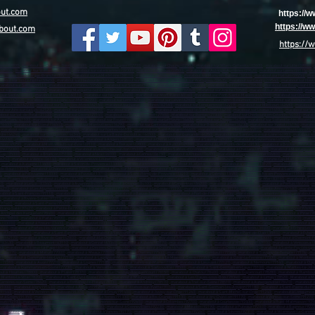
out.com
https://
https://
bout.com
https://
aon (02000)
,
marabout sur Château-Thierry (02400)
,
marabout sur Tergnier (02700)
,
marabout sur Chauny (02300)
,
marabout sur Villers-Cotterêts (02600)
,
marabout sur Lille (59800)
,
(59700)
,
marabout sur Wattrelos (59150)
,
marabout sur valenciennes (59300)
,
marabout sur Douai (59500)
,
marabout sur Aulnoye-Aymeries (59620)
,
marabout sur Leers (59115)
,
ma
about sur Coudekerque-Branche (59210)
,
marabout sur La Madeleine (59110)
,
marabout sur Croix (59170)
,
marabout sur Mons-en-Barœul (59370)
,
marabout sur Halluin (59250)
,
mara
about sur Sin-le-Noble (59450)
,
marabout sur Haubourdin (59320)
,
marabout sur Bailleul (59270)
,
marabout sur Wattignies (59635)
,
marabout sur Caudry (59540)
,
marabout sur Haut
arabout sur Seclin (59113)
,
marabout sur Comines (59560)
,
marabout sur Somain (59490)
,
marabout sur Marly (59770)
,
marabout sur Fourmies (59610)
,
marabout sur Bruay-sur-l’Es
ut sur Vieux-Condé (59690)
,
marabout sur Marquette-lez-Lille (59520)
,
marabout sur Neuville-en-Ferrain (59960)
,
marabout sur Aniche (59580)
,
marabout sur Jeumont (59460)
,
marab
 sur Senlis (60300)
,
marabout sur Méru (60110)
,
marabout sur Noyon (60400)
,
marabout sur Montataire (60160)
,
marabout sur Pont-Sainte-Maxence (60700)
,
marabout sur Chantilly 
 Arras (62000)
,
marabout sur Boulogne-sur-Mer (62200)
,
marabout sur Lens (62300)
,
marabout sur Liévin (62800)
,
marabout sur Hénin-Beaumont (62110)
,
marabout sur Béthune (624
sur Outreau (62230)
,
marabout sur Bully-les-Mines (62160)
,
marabout sur Nœux-les-Mines (62160)
,
marabout sur Longuenesse (62219)
,
marabout sur Méricourt (62680)
,
marabout s
t sur Aire-sur-la-Lys (62120)
,
marabout sur Lillers (62190)
,
marabout sur Caen (14000)
,
marabout sur Hérouville-Saint-Clair (14200)
,
marabout sur Lisieux (14100)
,
marabout sur Vir
bout sur Val-de-Reuil (27100)
,
marabout sur Gisors (27140)
,
marabout sur Pont-Audemer (27500)
,
Marabout sur Bernay (27300)
,
marabout sur Cherbourg-en-Cotentin (50100)
,
marabo
 sur Flers (61100)
,
marabout sur Argentan (61200)
,
marabout sur Rouen (76000)
,
marabout sur Le Havre (76600)
,
marabout sur Dieppe (76203)
,
marabout sur Sotteville-lès-Rouen (7
(76400)
,
marabout sur Elbeuf (76503)
,
marabout sur Montivilliers (76290)
,
marabout sur Canteleu (76380)
,
marabout sur Bois-Guillaume (76230)
,
marabout sur Yvetot (76196)
,
marabou
,
marabout sur Port-Jérôme-sur-Seine (76330)
,
Marabout sur Nantes (44100)
,
marabout sur Saint-Nazaire (44600)
,
marabout sur Saint-Herblain (44800)
,
marabout sur Rezé (44400)
,
m
rdre (44240)
,
marabout sur Bouguenais (44340)
,
marabout sur La Baule-Escoublac (44500)
,
marabout sur Guérande (44350)
,
marabout sur Sainte-Luce-sur-Loire (44980)
,
marabout su
 (44160)
,
marabout sur Thouaré-sur-Loire (44470)
,
marabout à Angers (49100)
,
marabout à Cholet (49300)
,
marabout à Saumur (49400)
,
marabout à Sèvremoine (49450)
,
marabout à 
thion (49250)
,
marabout à Montrevault-sur-Èvre (49110)
,
marabout à Trélazé (49800)
,
marabout à Avrillé (49240)
,
marabout à Les Ponts-de-Cé (49130)
,
marabout à Brissac Loire Aub
the (72300)
,
marabout à Allonnes (72700)
,
marabout à La a Roche-sur-Yon (85000)
,
marabout à Les Sables-d'Olonne (85100)
,
marabout à Challans (85300)
,
marabout à Montaigu-Ven
Gap (05000)
,
marabout à Briançon (05100)
,
marabout à Nice (06000)
,
marabout à Cannes (06150)
,
marabout à Antibes (06600)
,
marabout à Cagnes-sur-Mer (06800)
,
marabout à Grasse
06250)
,
marabout à Vence (06140)
,
marabout à Villeneuve-Loubet (06270)
,
marabout à Valbonne (06560)
,
marabout à Beausoleil (06240)
,
marabout à Roquebrune-Cap-Martin (06190)
,
,
marabout à Aubagne (13400)
,
marabout à Salon-de-Provence (13300)
,
marabout à Istres (13800)
,
marabout à La Ciotat (13600)
,
marabout à Vitrolles (13127)
,
marabout à Marignane (
-de-Bouc (13110)
,
marabout à Châteaurenard (13160)
,
marabout à Fos-sur-Mer (13270)
,
marabout à Tarascon (13150)
,
marabout à Bouc-Bel-Air (13150)
,
marabout à Saint-Martin-de-C
0)
,
marabout à Pélissanne (13330)
,
marabout à Fuveau (13710)
,
marabout à Saint-Rémy-de-Provence (13210)
,
marabout à Cabriès (13480)
,
marabout à Aix-en-Provence (13100)
,
mara
-les-Plages (83140)
,
marabout à La Crau (83260)
,
marabout à Brignoles (83170)
,
marabout à Maximin-la-Sainte-Baume (83470)
,
marabout à Sanary-sur-Mer (83110)
,
marabout à Sai
10)
,
marabout à Le Luc (83340)
,
marabout à Avignon (84000)
,
marabout à Orange (84100)
,
marabout à Carpentras (84200)
,
marabout à Cavaillon (84300)
,
marabout à Pertuis (84120)
,
m
84270)
,
marabout à Les Abymes (97139)
-
marabout à Baie-Mahault (97122)
,
marabout à Le Gosier (97190)
,
marabout à Petit-Bourg (97170)
,
marabout à Sainte-Anne (97180)
,
marabout
about à Saint-François (97118)
,
marabout à Saint-Claude (97120)
,
marabout à Basse-Terre (97100)
,
marabout à Fort-de-France (97234)
,
marabout à Le Lamentin (97232)
,
marabout à 
)
,
marabout à Rivière-Salée (97215)
,
marabout à Sainte-Luce (97228)
,
marabout à Cayenne (97300)
,
marabout à Saint-Laurent-du-Maroni (97320)
,
marabout à Matoury (97351)
,
marab
(97460)
,
marabout à Saint-Pierre (97410)
,
marabout à Le Tampon (97430)
,
marabout à Saint-André (97440)
,
marabout à Saint-Louis (97450)
,
marabout à Saint-Joseph (97480)
,
marabou
'Étang-Salé (97427)
,
marabout à Petite-Île (97429)
,
Marabout à Les Avirons (97425)
,
marabout à Saint-Pierre (97500)
,
marabout à Mamoudzou (97600)
,
marabout à Koungou (97690)
Archipel des Kerguelen (98400)
,
marabout à Mata'Utu (98600)
,
marabout à Punaauia (98718)
,
marabout à Papeete (98713)
,
marabout à Moorea-Maiao (98728)
,
marabout à Pirae (9
re (98810)
,
marabout à Païta (98890)
,
marabout à île de Clipperton (989)
,
marabout à Bourg-en-Bresse (01000)
,
marabout à Oyonnax (01100)
,
marabout à Valserhône (01200)
,
marab
s (03000)
,
marabout à Yzeure (03400)
,
marabout à Cusset (03300)
,
marabout à Annonay (07100)
,
marabout à Aubenas (07200)
,
marabout à Guilherand-Granges (07500)
,
marabout à T
6700)
,
marabout à Portes-lès-Valence (26800)
,
marabout à Bourg-de-Péage (26300)
,
Marabout à Grenoble (38000)
,
marabout à Saint-Martin-d'Hères (38400)
,
marabout à Échirolles (
le-d'Abeau (38080)
,
marabout à Saint-Égrève (38120)
,
marabout à Seyssinet-Pariset (38170)
,
marabout à Sassenage (38360)
,
marabout à Le Pont-de-Claix (38800)
,
marabout à Eybens
rt (42170)
,
marabout à Rive-de-Gier (42800)
,
marabout à Le Chambon-Feugerolles (42500)
,
marabout à Riorges (42153)
,
marabout à Le Puy-en-Velay (43000)
,
marabout à Clermont-F
 (63430)
,
marabout à Beaumont (63110)
,
marabout à Gerzat (63360)
,
marabout à Aubière (63170)
,
marabout à Lyon (69000)
,
marabout à Villeurbanne (69100)
,
marabout à Vénissieux (
30)
,
marabout à Rillieux-la-Pape (69140)
,
marabout à Décines-Charpieu (69150)
,
marabout à Oullins (69600)
,
marabout à Tassin-la-Demi-Lune (69160)
,
marabout à Sainte-Foy-lès-Lyo
Paris (75)
,
marabout à Melun (77000)
,
marabout à Meaux (77100)
,
marabout à Chelles (77500)
,
marabout à Pontault-Combault (77340)
,
marabout à Savigny-le-Temple (77176)
,
ma
80)
,
marabout à Dammarie-les-Lys (77190
) ,
marabout à Lagny-sur-Marne (77400)
,
marabout à Le Mée-sur-Seine (77350)
,
marabout à Ozoir-la-Ferrière (77330)
,
marabout à Monterea
 (77310)
,
marabout à Avon (77210)
,
marabout à Lognes (77185)
,
marabout à Vaires-sur-Marne (77360)
,
marabout à Lieusaint (77127)
,
marabout à Nemours (77140)
,
marabout à Clay
marabout à Dammartin-en-Goële (77230)
,
marabout à Versailles (78000)
,
marabout à Sartrouville (78500)
,
marabout à Saint-Germain-en-Laye (78100)
,
marabout à Mantes-la-Jolie
ut à Houilles (78800)
,
marabout à Plaisir (78370)
,
marabout à Le Chesnay-Rocquencourt (78150)
,
marabout à Chatou (78400)
,
marabout à Guyancourt (78280)
,
marabout à Rambouil
 Mantes-la-Ville (78200)
,
marabout à Saint-Cyr-l'École (78210)
,
marabout à Maurepas (78310)
,
marabout à Les Clayes-sous-Bois (78340)
,
marabout à Limay (78520)
,
Marabout à Ma
Carrières-sur-Seine (78420)
,
marabout à Fontenay-le-Fleury (78330)
,
marabout à Andrésy (78570)
,
marabout à Triel-sur-Seine (78510)
,
marabout à Aubergenville (78410)
,
marabout à
91000)
,
marabout à Igny (91430)
,
marabout à Arpajon (91290)
,
marabout à Villebon-sur-Yvette (91140)
,
marabout à Saint-Germain-lès-Arpajon (91180
) ,
marabout à Saint-Pierre-du-Pe
(91540)
,
marabout à Verrières-le-Buisson (91370)
,
marabout à Orsay (91400)
,
marabout à Juvisy-sur-Orge (91260)
,
marabout à Saint-Michel-sur-Orge (91240)
,
marabout à Longjumeau
t à Grigny (91350)
,
marabout à Draveil (91210)
,
marabout à Yerres (91330)
,
marabout à Ris-Orangis (91130)
,
marabout à Viry-Châtillon (91170)
,
marabout à Vigneux-sur-Seine (91270)
ourt (92100)
,
marabout à Nanterre (92000)
,
marabout à Asnières-sur-Seine (92600
) ,
marabout à Colombes (92700)
,
marabout à Courbevoie (92400)
,
marabout à Rueil-Malmaison (925
arabout à Montrouge (92120)
,
marabout à Suresnes (92150)
,
marabout à Gennevilliers (92230)
,
marabout à Meudon (92190)
,
marabout à Puteaux (92800)
,
marabout à Bagneux (9222
son (92350)
,
marabout à Bois-Colombes (92270)
,
marabout à Vanves (92170)
,
marabout à Fontenay-aux-Roses (92260)
,
marabout à Sèvres (92310)
,
marabout à Villeneuve-la-Garenn