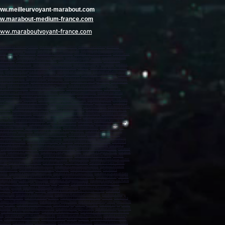
www.meilleurvoyant-marabout.com
www.marabout-medium-france.com
www.maraboutvoyant-france.com
marabout sur Tourcoing (59200)
,
marabout sur Roubaix (59100)
,
marabout sur Dunkerque (59140)
,
rabout sur Maubeuge (59600)
,
marabout sur Lambersart (59130)
,
marabout sur Armentières (59280)
,
bout sur Wasquehal (59290)
,
marabout sur Denain (59220)
,
marabout sur Ronchin (59790)
,
marabout sur
mont (59330)
,
marabout sur Lys-lez-Lannoy (59390)
,
marabout sur Roncq (59223)
,
marabout sur Anzin
caut (59860)
,
marabout sur Gravelines (59820)
,
marabout sur Saint-Saulve (59880)
,
marabout sur
out sur Bondues (59910)
,
marabout sur Beauvais (60000)
,
marabout sur Compiègne (60200)
,
marabout
(60500)
,
marabout sur Clermont (60600)
,
marabout sur Chambly (60230)
,
marabout sur Amiens (80000)
,
00)
,
marabout sur Bruay-la-Buissière (62700)
,
marabout sur Avion (62210)
,
marabout sur Carvin (62220)
,
ur Saint-Martin-Boulogne (62280)
,
marabout sur Étaples (62630)
,
marabout sur Marck (62730)
,
marabout
e Normandie (14500)
,
marabout sur Bayeux (14400)
,
marabout sur Ifs (14123)
,
marabout sur Mondeville
ut sur Saint-Lô (50000)
,
marabout sur Granville (50400)
,
marabout sur La Hague (50440)
,
marabout sur
6300)
,
marabout sur Saint-Étienne-du-Rouvray (76800)
,
marabout sur Le Grand-Quevilly (76120)
,
t sur Barentin (76360)
,
marabout sur Oissel (76350)
,
marabout sur Bolbec (76210)
,
marabout sur
arabout sur Saint-Sébastien-sur-Loire (44230)
,
marabout sur Orvault (44700)
,
marabout sur Vertou
r Pornic (44210)
,
marabout sur Saint-Brevin-les-Pins (44250)
,
marabout sur Châteaubriant (44110)
,
Beaupréau-en-Mauges (49600)
,
marabout à Chemillé-en-Anjou (49120)
,
marabout à La Mauges-sur-Loire
ance (49320)
,
marabout à Laval (53000)
,
marabout à Château-Gontier-sur-Mayenne (53200)
,
marabout à
dée (85600)
,
marabout à Les Herbiers (85500)
,
marabout à Fontenay-le-Comte (85200)
,
marabout à Saint-
 (06130)
,
marabout à Le Cannet (06110)
,
marabout à Menton (06500)
,
marabout à Saint-Laurent-du-Var
marabout à Carros (06510)
,
marabout à Biot (06410)
,
marabout à La Trinité (06340)
,
marabout à Mouans-
13700)
,
marabout à Miramas (13140)
,
marabout à Allauch (13190)
,
marabout à Les Pennes-Mirabeau
rau (13310)
,
marabout à Berre-l'Étang (13130)
,
marabout à Rognac (13340)
,
marabout à Auriol (13390)
,
bout à Toulon (83000)
,
marabout à La Seyne-sur-Mer (83500)
,
marabout à Hyères (83400)
,
marabout à
nte-Maxime (83120)
,
marabout à Ollioules (83190)
,
marabout à Vidauban (83550)
,
marabout à Cogolin
arabout à Sorgues (84700)
,
marabout à L'Isle-sur-la-Sorgue (84800)
,
marabout à Le Pontet (84700)
,
 à Le Moule (97160)
,
marabout à Sainte-Rose (97115)
,
marabout à Capesterre-Belle-Eau (97130)
,
Le Robert (97231)
,
marabout à Schœlcher (97233)
,
marabout à Ducos (97224)
,
marabout à Le François
out à Kourou (97310)
,
marabout à Remire-Montjoly (97354)
,
marabout à Macouria (97300)
,
marabout à
t à Saint-Benoît (97470)
,
marabout à Le Port (97420)
,
marabout à Sainte-Marie (97438)
,
marabout à
,
marabout à Dzaoudzi (97610)
,
marabout à Dembeni (97600)
,
marabout à Bandraboua (97650)
,
marabout
8716)
,
marabout à Paea (98711)
,
marabout à Taiarapu-Est (98722)
,
marabout à Papara (98712)
,
marabout
out à Ambérieu-en-Bugey (01500)
,
marabout à Gex (01170)
,
marabout à Saint-Genis-Pouilly (01630)
,
ournon-sur-Rhône (07300)
,
marabout à Aurillac (15000)
,
Valence (26000)
,
marabout à Montélimar (26200)
,
38130)
,
marabout à Vienne (38200)
,
marabout à Bourgoin-Jallieu (38300)
,
marabout à Fontaine (38600)
,
 (38320)
,
marabout à Saint-Étienne (42000)
,
marabout à Saint-Chamond (42400)
,
marabout à Roanne
errand (63100)
,
marabout à Cournon-d'Auvergne (63800)
,
marabout à Riom (63200)
,
marabout à
69200)
,
marabout à Vaulx-en-Velin (69120)
,
marabout à Saint-Priest (69800)
,
marabout à Caluire-et-Cuire
n (69110)
,
marabout à Saint-Genis-Laval (69230)
,
marabout à Givors (69700)
,
marabout à Écully (69130)
,
rabout à Bussy-Saint-Georges (77600)
,
marabout à Villeparisis (77270)
,
marabout à Champs-sur-Marne
u-Fault-Yonne (77130)
,
marabout à Mitry-Mory (77290)
,
marabout à Brie-Comte-Robert (77170)
,
e-Souilly (77410)
,
marabout à Moret-Loing-et-Orvanne (77250)
,
marabout à Montévrain (77144)
,
 (78200)
,
marabout à Poissy (78300)
,
marabout à Conflans-Sainte-Honorine (78700)
,
marabout à
let (78120)
,
marabout à Élancourt (78990)
,
marabout à Maisons-Laffitte (78600)
,
marabout à Vélizy-
rly-le-Roi (78160)
,
marabout à Viroflay (78220)
,
marabout à Carrières-sous-Poissy (78955)
,
marabout à
 Voisins-le-Bretonneux (78960)
,
marabout à Villepreux (78450)
,
marabout à Chanteloup-les-Vignes (78570)
rray (91280)
,
marabout à Dourdan (91410)
,
marabout à Épinay-sur-Orge (91360)
,
marabout à Épinay-sous-
 (91160)
,
marabout à Gif-sur-Yvette (91190)
,
marabout à Montgeron (91230)
,
marabout à Étampes (91150)
,
marabout à Athis-Mons (91200
) ,
marabout à Palaiseau (91120)
,
marabout à Sainte-Geneviève-des-Bois
00)
,
marabout à Issy-les-Moulineaux (92130)
,
marabout à Levallois-Perret (92300)
,
marabout à Antony
0)
,
marabout à Châtillon (92320)
,
marabout à Châtenay-Malabry (92290)
,
marabout à Malakoff (92240)
,
e (92390)
,
marabout à Bourg-la-Reine (92340)
,
marabout à Chaville (92370)
,
marabout à Sceaux (92330)
,