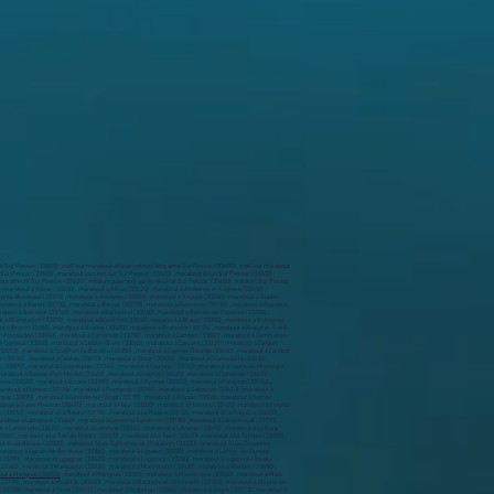
 Sur Pessac (33600) , meilleur marabout africain retour l’être aimé Sur Pessac (33600) , meilleur marabout
t Sur Pessac (33600) , marabout sorciers sur Sur Pessac (33600) , marabout Bayo Sur Pessac (33600) ,
 retour affectif Sur Pessac (33600) , médium paiement après résultat Sur Pessac (33600) , médium Sur Pessac
0) ,marabout à Abzac (33230) , marabout à Aillas (33124) , marabout à Ambarès-et-Lagrave (33440) ,
s-près-Bordeaux (33370) , marabout à Arveyres (33500) , marabout à Asques (33240) , marabout à Aubiac
 marabout à Baron (33750) , marabout à Barsac (33720) , marabout à Bassanne (33190) , marabout à Bassens
about à Bellebat (33760) , marabout à Bellefond (33760) , marabout à Belvès-de-Castillon (33350) ,
ut à Blanquefort (33290) , marabout à Blasimon (33540) , marabout à Blaye (33390) , marabout à Blésignac
ut à Brach (33480) , marabout à Branne (33420) , marabout à Brannens (33124) , marabout à Braud-et-Saint-
c-en-Fronsadais (33240) , marabout à Camarsac (33750) , marabout à Cambes (33880) , marabout à Camblanes-
à Captieux (33840) , marabout à Carbon-Blanc (33560) , marabout à Carcans (33121) , marabout à Cardan
33210) , marabout à Castillon-la-Bataille (33350) , marabout à Castres-Gironde (33640) , marabout à Caudrot
ac (33760) , marabout à Cestas (33610) , marabout à Cézac (33620) , marabout à Chamadelle (33230) ,
ac (33890) , marabout à Couquèques (33340) , marabout à Courpiac (33760) , marabout à Cours-de-Monségur
, marabout à Cussac-Fort-Médoc (33460) , marabout à Daignac (33420) , marabout à Dardenac (33420) ,
se (33220) , marabout à Eyrans (33390) , marabout à Eysines (33320) , marabout à Faleyras (33760) ,
marabout à Fronsac (33126) , marabout à Frontenac (33760) , marabout à Gabarnac (33410) , marabout à
nsac (33890) , marabout à Gironde-sur-Dropt (33190) , marabout à Giscos (33840) , marabout à Gornac
arabout à Gujan-Mestras (33470) , marabout à Haux (33550) , marabout à Hostens (33125) , marabout à Hourtin
(33240) , marabout à La Réole (33190) , marabout à La Rivière (33126) , marabout à La Roquille (33220) ,
arabout à Lamarque (33460) , marabout à Lamothe-Landerron (33190) , marabout à Landerrouat (33790) ,
ut à Laruscade (33620) , marabout à Latresne (33360) , marabout à Lavazan (33690) , marabout à Le Barp
3580) , marabout à Le Taillan-Médoc (33320) , marabout à Le Teich (33470) , marabout à Le Temple (33680) ,
 à Les Billaux (33500) , marabout à Les Églisottes-et-Chalaures (33230) , marabout à Les Esseintes
marabout à Lignan-de-Bordeaux (33360) , marabout à Ligueux (33220) , marabout à Listrac-de-Durèze
33290) , marabout à Lugaignac (33420) , marabout à Lugasson (33760) , marabout à Lugon-et-l'Île-du-
33460) , marabout à Margueron (33220) , marabout à Marimbault (33430) , marabout à Marions (33690) ,
ut à Mérignac (33700)
, marabout à Mérignas (33350) , marabout à Mesterrieux (33540) , marabout à Mios
3190) , marabout à Mouillac (33240) , marabout à Mouliets-et-Villemartin (33350) , marabout à Moulis-en-
(33730) , marabout à Omet (33410) , marabout à Ordonnac (33340) , marabout à Origne (33113) , marabout à