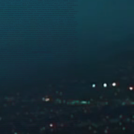
 marabout à Pineuilh (33220) , marabout à Plassac (33390) , marabout à Pleine-Selve (33820) , marabout à
n-Médoc (33340) , marabout à Prignac-et-Marcamps (33710) , marabout à Pugnac (33710) , marabout à
33580) , marabout à Riocaud (33220) , marabout à Rions (33410) , marabout à Roaillan (33210) , marabout à
marabout à Saint-André-et-Appelles (33220) , marabout à Saint-Androny (33390) , marabout à Saint-
20) , marabout à Saint-Brice (33540) , marabout à Saint-Caprais-de-Blaye (33820) , marabout à Saint-
910) , marabout à Saint-Ciers-de-Canesse (33710) , marabout à Saint-Ciers-sur-Gironde (33820) , marabout à
0) , marabout à Saint-Genès-de-Blaye (33390) , marabout à Saint-Genès-de-Castillon (33350) , marabout à
du-Puch (33750) , marabout à Saint-Gervais (33240) , marabout à Saint-Girons-d'Aiguevives (33920) ,
Arce (33240) , marabout à Saint-Laurent-des-Combes (33330) , marabout à Saint-Laurent-du-Bois (33540) ,
out à Saint-Macaire (33490) , marabout à Saint-Magne (33125) , marabout à Saint-Magne-de-Castillon
 marabout à Saint-Martin-du-Puy (33540) , marabout à Saint-Martin-Lacaussade (33390) , marabout à Saint-
ieufret (33720) , marabout à Saint-Morillon (33650) , marabout à Saint-Palais (33820) , marabout à Saint-
bout à Saint-Pierre-de-Bat (33760) , marabout à Saint-Pierre-de-Mons (33210) , marabout à Saint-Quentin-
n-de-Bourg (33710) , marabout à Saint-Seurin-de-Cadourne (33180) , marabout à Saint-Seurin-de-Cursac
about à Saint-Symphorien (33113) , marabout à Saint-Trojan (33710) , marabout à Saint-Vincent-de-Paul
 à Sainte-Colombe (33350) , marabout à Sainte-Croix-du-Mont (33410) , marabout à Sainte-Eulalie (33560) ,
s (33160) , marabout à Sallebœuf (33370) , marabout à Salles (33770) , marabout à Samonac (33710) ,
0) , marabout à Sendets (33690) , marabout à Sigalens (33690) , marabout à Sillas (33690) , marabout à
) , marabout à Tauriac (33710) , marabout à Tayac (33570) , marabout à Teuillac (33710) , marabout à Tizac-
t à Vensac (33590) , marabout à Vérac (33240) , marabout à Verdelais (33490) , marabout à Vertheuil
33370) , voyant à Abzac (33230) , voyant à Aillas (33124) , voyant à Ambarès-et-Lagrave (33440) , voyant à
eyres (33500) , voyant à Asques (33240) , voyant à Aubiac (33430) , voyant à Audenge (33980) , voyant à
3190) , voyant à Bassens (33530) , voyant à Baurech (33880) , voyant à Bayas (33230) , voyant à Bayon-sur-
nos-Beaulac (33430) , voyant à Berson (33390) , voyant à Berthez (33124) , voyant à Beychac-et-Caillau
Bonnetan (33370) , voyant à Bonzac (33910) ,
voyant à Bordeaux (33000)
, voyant à Bossugan (33350) , voyant
s (33720) , voyant à Cabanac-et-Villagrains (33650) , voyant à Cabara (33420) , voyant à Cadarsac (33750) ,
0) , voyant à Campugnan (33390) , voyant à Canéjan (33610) , voyant à Cantois (33760) , voyant à Capian
d'Albret (33540) , voyant à Castelnau-de-Médoc (33480) , voyant à Castelviel (33540) , voyant à Castets et
à Cénac (33360) , voyant à Cenon (33150) , voyant à Cérons (33720) , voyant à Cessac (33760) , voyant à Cestas
nt à Comps (33710) , voyant à Coubeyrac (33890) , voyant à Couquèques (33340) , voyant à Courpiac (33760) ,
0) , voyant à Cussac-Fort-Médoc (33460) , voyant à Daignac (33420) , voyant à Dardenac (33420) , voyant à
, voyant à Eysines (33320) , voyant à Faleyras (33760) , voyant à Fargues (33210) , voyant à Fargues-Saint-
3410) , voyant à Gaillan-en-Médoc (33340) , voyant à Gajac (33430) , voyant à Galgon (33133) , voyant à Gans
e (33840) , voyant à Gours (33660) , voyant à Gradignan (33170) , voyant à Grayan-et-l'Hôpital (33590) ,
voyant à Isle-Saint-Georges (33640) , voyant à Izon (33450) , voyant à Jau-Dignac-et-Loirac (33590) , voyant à
yant à Labescau (33690) , voyant à Lacanau (33680) , voyant à Ladaux (33760) , voyant à Lados (33124) ,
nt à Lansac (33710) , voyant à Lanton (33138) , voyant à Lapouyade (33620) , voyant à Laroque (33410) ,
Le Pian-sur-Garonne (33490) , voyant à Le Porge (33680) , voyant à Le Pout (33670) , voyant à Le Puy (33580) ,
t-Musset (33840) , voyant à Les Artigues-de-Lussac (33570) , voyant à Les Billaux (33500) , voyant à Les
 voyant à Lignan-de-Bazas (33430) , voyant à Lignan-de-Bordeaux (33360) , voyant à Ligueux (33220) , voyant
) , voyant à Lugaignac (33420) , voyant à Lugasson (33760) , voyant à Lugon-et-l'Île-du-Carnay (33240) ,
ant à Marimbault (33430) , voyant à Marions (33690) , voyant à Marsas (33620) , voyant à Martignas-sur-
40) , voyant à Mios (33380) , voyant à Mombrier (33710) , voyant à Mongauzy (33190) , voyant à Monprimblanc
voyant à Moulon (33420) , voyant à Mourens (33410) , voyant à Naujac-sur-Mer (33990) , voyant à Naujan-et-
 à Pauillac (33250) , voyant à Pellegrue (33790) , voyant à Périssac (33240) ,
voyant à Pessac (33600)
,
 Pompignac (33370) , voyant à Pondaurat (33190) , voyant à Porchères (33660) , voyant à Portets (33640) ,
normand (33660) , voyant à Queyrac (33340) , voyant à Quinsac (33360) , voyant à Rauzan (33420) , voyant à
nt à Saint-Aignan (33126) , voyant à Saint-André-de-Cubzac (33240) , voyant à Saint-André-du-Bois (33490) ,
nt à Saint-Avit-de-Soulège (33220) , voyant à Saint-Avit-Saint-Nazaire (33220) , voyant à Saint-Brice
Cibard (33570) , voyant à Saint-Ciers-d'Abzac (33910) , voyant à Saint-Ciers-de-Canesse (33710) , voyant à
ant à Saint-Ferme (33580) , voyant à Saint-Genès-de-Blaye (33390) , voyant à Saint-Genès-de-Castillon
-du-Puch (33750) , voyant à Saint-Gervais (33240) , voyant à Saint-Girons-d'Aiguevives (33920) , voyant à
t-Laurent-des-Combes (33330) , voyant à Saint-Laurent-du-Bois (33540) , voyant à Saint-Laurent-du-Plan
25) , voyant à Saint-Magne-de-Castillon (33350) , voyant à Saint-Maixant (33490) , voyant à Saint-Mariens
yant à Saint-Médard-d'Eyrans (33650) , voyant à Saint-Médard-de-Guizières (33230) , voyant à Saint-
on-de-Conques (33210) , voyant à Saint-Paul (33390) , voyant à Saint-Pey-d'Armens (33330) , voyant à Saint-
t-Quentin-de-Caplong (33220) , voyant à Saint-Romain-la-Virvée (33240) , voyant à Saint-Sauveur (33250) ,
Saint-Sève (33190) , voyant à Saint-Sulpice-de-Faleyrens (33330) , voyant à Saint-Sulpice-de-Guilleragues
920) , voyant à Saint-Vivien-de-Médoc (33590) , voyant à Saint-Vivien-de-Monségur (33580) , voyant à Saint-
 , voyant à Sainte-Gemme (33580) , voyant à Sainte-Hélène (33480) , voyant à Sainte-Radegonde (33350) ,
, voyant à Sauviac (33430) , voyant à Savignac (33124) , voyant à Savignac-de-l'Isle (33910) , voyant à
590) , voyant à Talence (33400) , voyant à Targon (33760) , voyant à Tarnès (33240) , voyant à Tauriac
33870) , voyant à Vendays-Montalivet (33930) , voyant à Vensac (33590) , voyant à Vérac (33240) , voyant à
ant à Yvrac (33370)