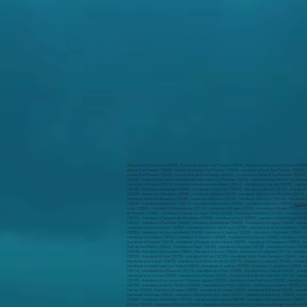
Marabout Sur Pessac (33600) , Marabout africain Sur Pessac (33600) , Marabout afrique Sur Pessac (33600) 
afrique Sur Pessac (33600) , marabout serieux Sur Pessac (33600) , marabout affectif Sur Pessac (33600) 
voyant Sur Pessac (33600) , voyant africain Sur Pessac (33600) , voyant retour affectif Sur Pessac (33600)
(33600) , médium Spécialiste du retour de l’être aimé Sur Pessac (33600) , médium retour affectif Sur Pess
marabout à Ambès (33810) , marabout à Andernos-les-Bains (33510) , marabout à Anglade (33390) , marabout
(33430) , marabout à Audenge (33980) , marabout à Auriolles (33790) , marabout à Auros (33124) , marabou
(33530) , marabout à Baurech (33880) , marabout à Bayas (33230) , marabout à Bayon-sur-Gironde (33710) , 
marabout à Bernos-Beaulac (33430) , marabout à Berson (33390) , marabout à Berthez (33124) , marabout à B
(33670) , marabout à Bommes (33210) , marabout à Bonnetan (33370) , marabout à Bonzac (33910) ,
marabou
Louis (33820) , marabout à Brouqueyran (33124) , marabout à Bruges (33520) , marabout à Budos (33720) , m
et-Meynac (33360) , marabout à Camiac-et-Saint-Denis (33420) , marabout à Camiran (33190) , marabout à Ca
(33410) , marabout à Carignan-de-Bordeaux (33360) , marabout à Cars (33390) , marabout à Cartelègue (33390
(33490) , marabout à Caumont (33540) , marabout à Cauvignac (33690) , marabout à Cavignac (33620) , marabo
marabout à Cissac-Médoc (33250) , marabout à Civrac-de-Blaye (33920) , marabout à Civrac-en-Médoc (33340
(33580) , marabout à Cours-les-Bains (33690) , marabout à Coutras (33230) , marabout à Coutures (33580) ,
marabout à Daubèze (33540) , marabout à Dieulivol (33580) , marabout à Donnezac (33860) , marabout à Donz
marabout à Fargues (33210) , marabout à Fargues-Saint-Hilaire (33370) , marabout à Flaujagues (33350) , m
Gaillan-en-Médoc (33340) , marabout à Gajac (33430) , marabout à Galgon (33133) , marabout à Gans (33430)
(33540) , marabout à Goualade (33840) , marabout à Gours (33660) , marabout à Gradignan (33170) , marabout
(33990) , marabout à Hure (33190) , marabout à Illats (33720) , marabout à Isle-Saint-Georges (33640) , mar
marabout à La Sauve (33670) , marabout à La Teste-de-Buch (33115) , marabout à Labarde (33460) , marabo
marabout à Landerrouet-sur-Ségur (33540) , marabout à Landiras (33720) , marabout à Langoiran (33550) , m
(33114) , marabout à Le Bouscat (33110) , marabout à Le Fieu (33230) , marabout à Le Haillan (33185) , mar
marabout à Le Tourne (33550) , marabout à Le Tuzan (33125) , marabout à Le Verdon-sur-Mer (33123) , marab
(33190) , marabout à Les Lèves-et-Thoumeyragues (33220) , marabout à Les Peintures (33230) , marabout à 
(33790) , marabout à Listrac-Médoc (33480) , marabout à Lormont (33310) , marabout à Loubens (33190) , m
Carnay (33240) , marabout à Lugos (33830) , marabout à Lussac (33570) , marabout à Macau (33460) , marab
marabout à Marsas (33620) , marabout à Martignas-sur-Jalle (33127) , marabout à Martillac (33650) , mara
(33380) , marabout à Mombrier (33710) , marabout à Mongauzy (33190) , marabout à Monprimblanc (33410) ,
Médoc (33480) , marabout à Moulon (33420) , marabout à Mourens (33410) , marabout à Naujac-sur-Mer (33990