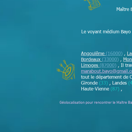
Maître 
Le voyant médium Bayo v
Angoulême
(16000)
,
La
Bordeaux
(33000)
,
Mon
Limoges
(87000)
,
Il tr
marabout.bayo@gmail.
tout le département de 
Gironde
(33)
, Landes
(
Haute-Vienne
(87)
,
Géolocalisation pour rencontrer le Maître B