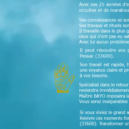
Avec ses 25 années d'e
occultes et de marabou
Ses connaissances se sont
Ses travaux et rituels so
Il travaille dans le plus
ceux qui n'ont pas eu sa
Avec lui aucun problème 
Il peut résoudre vos 
Pessac (33600)
.
Son travail est rapide, 
une voyance claire et p
à vos besoins.
Spécialisé dans le retour 
reviendra immédiatement
Maître
BAYO imposera la f
Vous serez inséparables 
Si vous viviez le grand 
Revivre ces moments fort
(33600). Transformer une