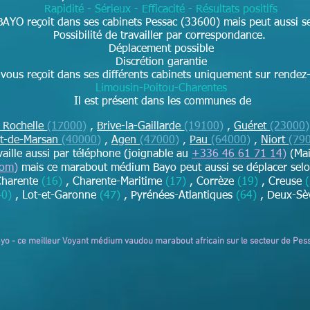
Rapidité - Sérieux - Efficacité - Résultats positifs
BAYO reçoit dans ses cabinets Pessac (33600) mais peut aussi se
Possibilité de travailler par correspondance.
Déplacement possible
Discrétion garantie
ous reçoit dans ses différents cabinets uniquement sur rendez
Limousin-Poitou-Charentes
Il est présent dans les communes de
 Rochelle
(17000)
,
Brive-la-Gaillarde
(19100)
,
Guéret
(23000)
t-de-Marsan
(40000)
,
Agen
(47000)
,
Pau
(64000)
,
Niort
(79
availle aussi par téléphone (joignable au
+336 46 61 71 14
)
(Mai
com
)
mais ce marabout médium Bayo peut aussi se déplacer sel
Charente
(16)
, Charente-Maritime
(17)
, Corrèze
(19)
, Creuse
40)
, Lot-et-Garonne
(47)
, Pyrénées-Atlantiques
(64)
, Deux-Sè
ayo - ce meilleur Voyant médium vaudou marabout africain sur le secteur de Pes