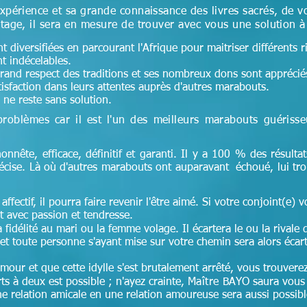
xpérience et sa grande connaissance des livres sacrés, de v
tage, il sera en mesure de trouver avec vous une solution 
 diversifiées en parcourant l'Afrique pour maitriser différents r
nt indécelables.
 grand respect des traditions et ses nombreux dons sont appréciés 
tisfaction dans leurs attentes auprès d'autres marabouts.
ne reste sans solution.
problèmes car il est l'un des meilleurs marabouts guériss
honnête, efficace, définitif et garanti. Il y a 100 % des résultat
récise. Là où d'autres marabouts ont auparavant échoué, lui tr
affectif, il pourra faire revenir l'être aimé. Si votre conjoint(e) v
 avec passion et tendresse.
idélité au mari ou la femme volage. Il écartera le ou la rivale 
et toute personne s'ayant mise sur votre chemin sera alors écar
amour et que cette idylle s'est brutalement arrêté, vous trouver
s à deux est possible ; n'ayez crainte,
Maître
BAYO saura vous 
 relation amicale en une relation amoureuse sera aussi possible 