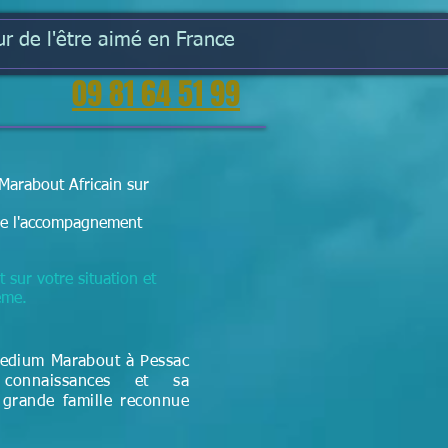
r de l'être aimé en France
09 81 64 51 99
Marabout Africain sur
t de l'accompagnement
t sur votre situation et
lème.
Medium Marabout à Pessac
connaissances et sa
 grande famille reconnue