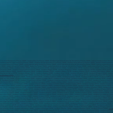
, Excellent Marabout Sur Pessac (33600) , marabout Bayo Sur Pessac (33600) , Marabout Spécialiste du retour de l’être aimé Sur Pessac (33600) , meilleur marabout retour l’être aimé
, marabout paiement après résultat Sur Pessac (33600) , marabout africain retour affectif Sur Pessac (33600) , marabout retour affectif Sur Pessac (33600) , marabout Désenvoutemen
 , le voyant serieux Sur Pessac (33600) , voyant paiement après résultat Sur Pessac (33600) , voyant Spécialiste du retour de l’être aimé Sur Pessac (33600) , meilleur voyant africain
ac (33600) , médium africain Sur Pessac (33600) , Vaudou Sur Pessac (33600) , vaudou Spécialiste du retour de l’être aimé Sur Pessac (33600) , vaudou retour affectif Sur Pessac (3360
 à Arbanats (33640) , marabout à Arbis (33760) , marabout à Arcachon (33120) , marabout à Arcins (33460) , marabout à Arès (33740) , marabout à Arsac (33460) , marabout à Artigue
t à Avensan (33480) , marabout à Ayguemorte-les-Graves (33640) , marabout à Bagas (33190) , marabout à Baigneaux (33760) , marabout à Balizac (33730) , marabout à Barie (33190) ,
marabout à Bazas (33430) , marabout à Beautiran (33640) , marabout à Bégadan (33340) , marabout à Bègles (33130) , marabout à Béguey (33410) , marabout à Belin-Béliet (33830) , mar
eychac-et-Caillau (33750) , marabout à Bieujac (33210) , marabout à Biganos (33380) , marabout à Birac (33430) , marabout à Blaignac (33190) , marabout à Blaignan (33340) , marabo
t à Bordeaux (33000)
, marabout à Bossugan (33350) , marabout à Bouliac (33270) , marabout à Bourdelles (33190) , marabout à Bourg (33710) , marabout à Bourideys (33113) , marabo
arabout à Cabanac-et-Villagrains (33650) , marabout à Cabara (33420) , marabout à Cadarsac (33750) , marabout à Cadaujac (33140) , marabout à Cadillac (33410) , marabout à Cadilla
mps-sur-l'Isle (33660) , marabout à Campugnan (33390) , marabout à Canéjan (33610) , marabout à Cantois (33760) , marabout à Capian (33550) , marabout à Caplong (33220) , marabout 
) , marabout à Casseuil (33190) , marabout à Castelmoron-d'Albret (33540) , marabout à Castelnau-de-Médoc (33480) , marabout à Castelviel (33540) , marabout à Castets et Castillon (
ut à Cazalis (33113) , marabout à Cazats (33430) , marabout à Cazaugitat (33790) , marabout à Cénac (33360) , marabout à Cenon (33150) , marabout à Cérons (33720) , marabout à Cess
) , marabout à Civrac-sur-Dordogne (33350) , marabout à Cleyrac (33540) , marabout à Coimères (33210) , marabout à Coirac (33540) , marabout à Comps (33710) , marabout à Coubeyr
 marabout à Créon (33670) , marabout à Croignon (33750) , marabout à Cubnezais (33620) , marabout à Cubzac-les-Ponts (33240) , marabout à Cudos (33430) , marabout à Cursan (33670) 
ac (33410) , marabout à Doulezon (33350) , marabout à Escaudes (33840) , marabout à Escoussans (33760) , marabout à Espiet (33420) , marabout à Étauliers (33820) , marabout à Eynes
arabout à Floirac (33270) , marabout à Floudès (33190) , marabout à Fontet (33190) , marabout à Fossès-et-Baleyssac (33190) , marabout à Fours (33390) , marabout à Francs (33570) , 
 , marabout à Gardegan-et-Tourtirac (33350) , marabout à Gauriac (33710) , marabout à Gauriaguet (33240) , marabout à Générac (33920) , marabout à Génissac (33420) , marabout à Ge
 à Grayan-et-l'Hôpital (33590) , marabout à Grézillac (33420) , marabout à Grignols (33690) , marabout à Guillac (33420) , marabout à Guillos (33720) , marabout à Guîtres (33230) , m
about à Izon (33450) , marabout à Jau-Dignac-et-Loirac (33590) , marabout à Jugazan (33420) , marabout à Juillac (33890) , marabout à La Brède (33650) , marabout à La Lande-de-Fronsac 
ut à Labescau (33690) , marabout à Lacanau (33680) , marabout à Ladaux (33760) , marabout à Lados (33124) , marabout à Lagorce (33230) , marabout à Lalande-de-Pomerol (33500) , m
arabout à Langon (33210) , marabout à Lansac (33710) , marabout à Lanton (33138) , marabout à Lapouyade (33620) , marabout à Laroque (33410) , marabout à Lartigue (33840) , marabo
about à Le Nizan (33430) , marabout à Le Pian-Médoc (33290) , marabout à Le Pian-sur-Garonne (33490) , marabout à Le Porge (33680) , marabout à Le Pout (33670) , marabout à Le Puy (3
out à Lège-Cap-Ferret (33950) , marabout à Léogeats (33210) , marabout à Léognan (33850) , marabout à Lerm-et-Musset (33840) , marabout à Les Artigues-de-Lussac (33570) , marabout
Les Salles-de-Castillon (33350) , marabout à Lesparre-Médoc (33340) , marabout à Lestiac-sur-Garonne (33550) , marabout à Libourne (33500) , marabout à Lignan-de-Bazas (33430) , 
arabout à Louchats (33125) , marabout à Loupes (33370) , marabout à Loupiac (33410) , marabout à Loupiac-de-la-Réole (33190) , marabout à Lucmau (33840) , marabout à Ludon-Médoc (
out à Madirac (33670) , marabout à Maransin (33230) , marabout à Marcenais (33620) , marabout à Marcheprime (33380) , marabout à Marcillac (33860) , marabout à Margaux-Cantenac (
bout à Martres (33760) , marabout à Masseilles (33690) , marabout à Massugas (33790) , marabout à Mauriac (33540) , marabout à Mazères (33210) , marabout à Mazion (33390) ,
marabo
 marabout à Monségur (33580) , marabout à Montagne (33570) , marabout à Montagoudin (33190) , marabout à Montignac (33760) , marabout à Montussan (33450) , marabout à Morizès (3
) , marabout à Naujan-et-Postiac (33420) , marabout à Néac (33500) , marabout à Nérigean (33750) , marabout à Neuffons (33580) , marabout à Noaillac (33190) , marabout à Noaillan 