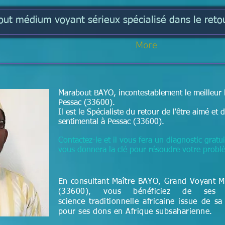
t médium voyant sérieux spécialisé dans le retou
More
Marabout BAYO, incontestablement le meilleur 
Pessac (33600).
Il est le Spécialiste du retour de l'être aimé e
sentimental à Pessac (33600).
Contactez-le et il vous fera un diagnostic gratui
vous donnera la clé pour résoudre votre prob
En consultant Maître BAYO, Grand Voyant 
(33600), vous bénéficiez de ses 
science
traditionnelle
africaine issue de sa
pour ses dons en Afrique subsaharienne.