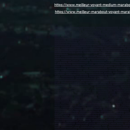
https://www.meilleur-voyant-medium-marab
https://www.meilleur-marabout-voyant-mara
marabout en France
,
Marabout sur Saint-Quentin-02100)
,
marabout sur Soissons (02200)
,
marabout sur L
marabout sur Villeneuve-d’Ascq (59650)
,
marabout sur Cambrai (59400)
,
marabout sur Marcq-en-Barœul 
marabout sur Grande-Synthe (59760)
,
marabout sur Loos (59760)
,
marabout sur Hazebrouck (59190)
,
mar
Hem (59510)
,
marabout sur Faches-Thumesnil (59155)
,
marabout sur Saint-Amand-les-Eaux (59230)
,
mar
(59410)
,
Mouvaux (59420)
,
marabout sur Saint-André-lez-Lille (59350)
,
marabout sur Raismes (59590)
,
m
Wambrechies (59118)
,
marabout sur Douchy-les-Mines (59282)
,
marabout sur Annœullin (59112)
,
marabo
sur Creil (60100)
,
marabout sur Nogent-sur-Oise (60180)
,
marabout sur Crépy-en-Valois (60800)
,
marabout
marabout sur Abbeville (80100)
,
marabout sur Albert (80300)
,
marabout sur Calais (62100)
,
marabout sur
marabout sur Saint-Omer (62500)
,
marabout sur Berck (62600)
,
marabout sur Harnes (62440)
,
marabout 
sur Courrières (62710)
,
marabout sur Auchel (62260)
,
marabout sur Montigny-en-Gohelle (62640)
,
marabou
(14120)
,
marabout sur Évreux (27000)
,
marabout sur Vernon (27200)
,
marabout sur Louviers (27400)
,
mara
Avranches (50300)
,
marabout sur Carentan-les-Marais (50500)
,
marabout sur Alençon (61000)
,
marabout
marabout sur Le Petit-Quevilly (76140)
,
marabout sur Mont-Saint-Aignan (76130)
,
marabout sur Fécamp 
Maromme (76150)
,
marabout sur Déville-lès-Rouen (76250)
,
marabout sur Caudebec-lès-Elbeuf (76320)
(44120)
,
marabout sur Couëron (44220)
,
marabout sur Carquefou (44470)
,
marabout sur La Chapelle-sur-E
marabout sur Ancenis-Saint-Géréon (44150)
,
marabout sur Pornichet (44380)
,
marabout sur Pontchâteau
(49620)
,
marabout à Segré-en-Anjou Bleu (49500)
,
marabout à Orée d'Anjou (49270)
,
marabout à Loire-Au
Mayenne (53100)
,
marabout à Le Mans (72000)
,
marabout à La Flèche (72200)
,
marabout à Sablé-sur-Sar
Hilaire-de-Riez (85270)
,
marabout à Manosque (04100)
,
marabout à Digne-les-Bains (04000)
,
marabout à 
(06700)
,
marabout à Vallauris (06220)
,
marabout à Mandelieu-la-Napoule (06212)
,
marabout à Mougins (
Sartoux (06370)
,
marabout à Marseille (13000)
,
marabout à Arles (13200)
,
marabout à Martigues (13500)
(13170)
,
marabout à Gardanne (13120)
,
marabout à Châteauneuf-les-Martigues (13220)
,
marabout à Port
marabout à Septèmes-les-Vallons (13240)
,
marabout à Plan-de-Cuques (13380)
,
marabout à Trets (1353
Fréjus (83600)
,
marabout à Draguignan (83300)
,
Marabout à Saint-Raphaël (83700)
,
marabout à Six-Fours
(83310)
,
marabout à Saint-Cyr-sur-Mer (83270)
,
marabout à Cuers (83390)
,
marabout à Solliès-Pont (832
marabout à Bollène (84500)
,
marabout à Monteux (84170)
,
marabout à Apt (84400)
,
marabout à Vedène (
marabout à Morne-à-la'Eau (97111)
,
marabout à Lamentin (97129)
,
marabout à Pointe-à-Pitre (97110)
,
mar
(97240)
,
marabout à Saint-Joseph (97212)
,
marabout à Sainte-Marie (97230)
,
marabout à La Trinité (97220
Maripasoula (97370)
,
marabout à Mana (97360)
,
marabout à Saint-Denis (97400)
,
marabout à Saint-Paul 
Saint-Leu (97436)
,
marabout à La Possession (97419)
,
marabout à Sainte-Suzanne (97441)
,
marabout à L
à Tsingoni (97680)
,
marabout à Saint-Barthélemy (97700)
,
marabout à Saint-Martin (97800)
,
marabout à 
à Bora-Bora (98730)
,
marabout à Nouméa (98849)
,
marabout à Dumbéa (98835)
,
marabout à Le Mont-Do
marabout à Miribel (01700)
Marabout à Montluçon (03100)
,
marabout à Vichy (03200)
,
marabout à Moulin
marabout à Romans-sur-Isère (26100)
,
marabout à Bourg-lès-Valence (26500)
,
marabout à Pierrelatte (2
marabout à Voiron (38500)
,
marabout à Villefontaine (38090)
,
marabout à Meylan (38240)
,
marabout à L'Is
(42300)
,
marabout à Firminy (42700)
,
marabout à Montbrison (42600)
,
marabout à Saint-Just-Saint-Rambe
Chamalières (63400)
,
marabout à Issoire (63500)
,
marabout à Thiers (63300)
,
marabout à Pont-du-Château
(69300)
,
marabout à Bron (69500)
,
marabout à Villefranche-sur-Saône (69400)
,
marabout à Meyzieu (693
marabout à Saint-Fons (69190)
,
marabout à Francheville (69340)
,
marabout à Moins (69780)
,
marabout à 
(77420)
,
marabout à Roissy-en-Brie (77680)
,
marabout à Torcy (77200)
,
marabout à Combs-la-Ville (773
marabout à Moissy-Cramayel (77550)
,
marabout à Noisiel (77186)
,
marabout à Saint-Fargeau-Ponthierry
marabout à Vaux-le-Pénil (77000)
,
marabout à Cesson (77240)
,
marabout à Thorigny-sur-Marne (77400)
,
Montigny-le-Bretonneux (78180)
,
marabout à Les Mureaux (78130)
,
marabout à Trappes (78190)
,
marabo
Villacoublay (78140)
,
marabout à La Celle-Saint-Cloud (78170)
,
marabout à Achères (78260)
,
marabout à
Verneuil-sur-Seine (78480)
,
marabout à Montesson (78360)
,
marabout à Bois-d'Arcy (78390)
,
marabout à 
,
marabout à Vernouillet (78540)
,
marabout à Croissy-sur-Seine (78290)
,
marabout à Évry-Courcouronnes (
Sénart (91860)
,
marabout à Fleury-Mérogis (91700)
,
marabout à Morangis (91420)
,
marabout à Mennecy 
,
marabout à Les Ulis (91940)
,
marabout à Brunoy (91805)
,
marabout à Brétigny-sur-Orge (91220)
,
marabou
(91700)
,
marabout à Savigny-sur-Orge (91600)
,
marabout à Massy (91300
) ,
marabout à Boulogne-Billanc
(92160)
,
marabout à Clichy (92110)
,
marabout à Neuilly-sur-Seine (92200)
,
marabout à Clamart (92140)
,
m
marabout à Saint-Cloud (92210)
,
marabout à La Garenne-Colombes (92250)
,
marabout à Le Plessis-Robin