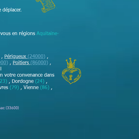
 déplacer.
-vous en régions
Aquitaine-
,
Périgueux
(24000)
,
000)
,
Poitiers
(86000)
,
l
on votre convenance dans
(23)
, Dordogne
(24)
,
vres
(79)
, Vienne
(86)
,
sac (33600)