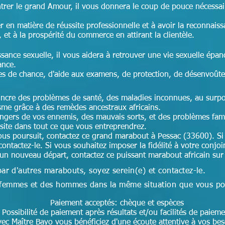
ntrer le grand Amour, il vous donnera le coup de pouce nécessai
r en matière de réussite professionnelle et à avoir la reconnais
, et à la prospérité du commerce en attirant la clientèle.
ssance sexuelle, il vous aidera à retrouver une vie sexuelle épan
ance.
es de chance, d'aide aux examens, de protection, de désenvoût
aincre des problèmes de santé, des maladies inconnues, au surpoi
isme grâce à des remèdes ancestraux africains.
angers de vos ennemis, des mauvais sorts, et des problèmes fam
ssite dans tout ce que vous entreprendrez.
ous poursuit, contactez ce grand marabout à Pessac (33600). Si
contactez-le. Si vous souhaitez imposer la fidélité à votre conjoi
 un nouveau départ, contactez ce puissant marabout africain su
par d'autres marabouts, soyez serein(e) et contactez-le.
des femmes et des hommes dans la même situation que vous p
Paiement acceptés: chèque et espèces
Possibilité de paiement après résultats et/ou facilités de paieme
ec Maître Bayo vous bénéficiez d'une écoute attentive à vos be