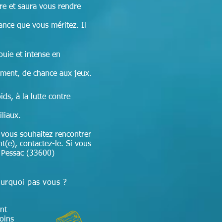
re et
saura vous rendre
sance que vous méritez. Il
ouie et intense en
ement, de chance aux jeux.
ds, à la lutte contre
iliaux.
 vous souhaitez rencontrer
nt(e), contactez-le. Si vous
r Pessac (33600)
ourquoi pas vous ?
nt
soins