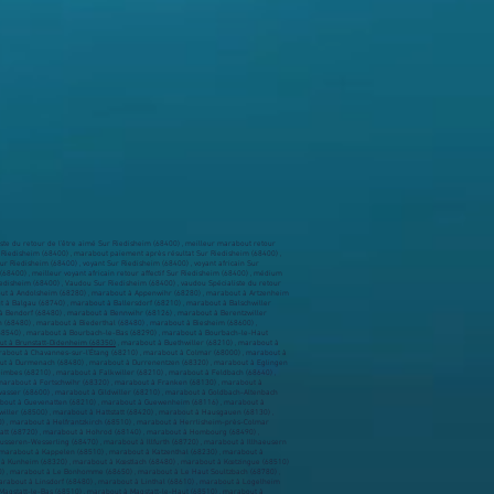
ste du retour de l’être aimé Sur Riedisheim (68400) , meilleur marabout retour
r Riedisheim (68400) , marabout paiement après résultat Sur Riedisheim (68400) ,
r Riedisheim (68400) , voyant Sur Riedisheim (68400) , voyant africain Sur
(68400) , meilleur voyant africain retour affectif Sur Riedisheim (68400) , médium
edisheim (68400) , Vaudou Sur Riedisheim (68400) , vaudou Spécialiste du retour
about à Andolsheim (68280) , marabout à Appenwihr (68280) , marabout à Artzenheim
 à Balgau (68740) , marabout à Ballersdorf (68210) , marabout à Balschwiller
 Bendorf (68480) , marabout à Bennwihr (68126) , marabout à Berentzwiller
h (68480) , marabout à Biederthal (68480) , marabout à Biesheim (68600) ,
 (68540) , marabout à Bourbach-le-Bas (68290) , marabout à Bourbach-le-Haut
t à Brunstatt-Didenheim (68350)
, marabout à Buethwiller (68210) , marabout à
about à Chavannes-sur-l'Étang (68210) , marabout à Colmar (68000) , marabout à
bout à Durmenach (68480) , marabout à Durrenentzen (68320) , marabout à Eglingen
imbes (68210) , marabout à Falkwiller (68210) , marabout à Feldbach (68640) ,
 marabout à Fortschwihr (68320) , marabout à Franken (68130) , marabout à
wasser (68600) , marabout à Gildwiller (68210) , marabout à Goldbach-Altenbach
bout à Guevenatten (68210) , marabout à Guewenheim (68116) , marabout à
ler (68500) , marabout à Hattstatt (68420) , marabout à Hausgauen (68130) ,
) , marabout à Helfrantzkirch (68510) , marabout à Herrlisheim-près-Colmar
tatt (68720) , marabout à Hohrod (68140) , marabout à Hombourg (68490) ,
sseren-Wesserling (68470) , marabout à Illfurth (68720) , marabout à Illhaeusern
, marabout à Kappelen (68510) , marabout à Katzenthal (68230) , marabout à
t à Kunheim (68320) , marabout à Kœstlach (68480) , marabout à Kœtzingue (68510)
0) , marabout à Le Bonhomme (68650) , marabout à Le Haut Soultzbach (68780) ,
arabout à Linsdorf (68480) , marabout à Linthal (68610) , marabout à Logelheim
Magstatt-le-Bas (68510) , marabout à Magstatt-le-Haut (68510) , marabout à