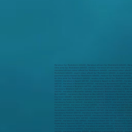
Marabout Sur Riedisheim (68400) , Marabout africain Sur Riedisheim (68400) , Mara
l’être aimé Sur Riedisheim (68400) , meilleur marabout africain retour l’être aim
marabout africain retour affectif Sur Riedisheim (68400) , marabout retour affecti
Riedisheim (68400) , voyant retour affectif Sur Riedisheim (68400) , le voyant serie
paiement après résultat Sur Riedisheim (68400) , médium Sur Riedisheim (68400) , 
de l’être aimé Sur Riedisheim (68400) , vaudou retour affectif Sur Riedisheim (6
(68320) , marabout à Aspach (68130) , marabout à Aspach-le-Bas (68700) , marabou
(68210) , marabout à Baltzenheim (68320) , marabout à Bantzenheim (68490) , mar
(68130) , marabout à Bergheim (68750) , marabout à Bergholtz (68500) , marabout à
marabout à Biltzheim (68127) , marabout à Bischwihr (68320) , marabout à Bisel (
(68290) , marabout à Bouxwiller (68480) , marabout à Bréchaumont (68210) , mara
Buhl (68530) , marabout à Burnhaupt-le-Bas (68520) , marabout à Burnhaupt-le-Hau
Courtavon (68480) , marabout à Dannemarie (68210) , marabout à Dessenheim (6860
(68720) , marabout à Eguisheim (68420) , marabout à Elbach (68210) , marabout à 
marabout à Feldkirch (68540) , marabout à Fellering (68470) , marabout à Ferrett
Fréland (68240) , marabout à Friesen (68580) , marabout à Frœningen (68720) , ma
(68760) , marabout à Gommersdorf (68210) , marabout à Griesbach-au-Val (68140)
Gundolsheim (68250) , marabout à Gunsbach (68140) , marabout à Habsheim (68440
marabout à Hecken (68210) , marabout à Hégenheim (68220) , marabout à Heidwille
(68420) , marabout à Hésingue (68220) , marabout à Hettenschlag (68600) , marabo
marabout à Horbourg-Wihr (68180) , marabout à Houssen (68125) , marabout à Hu
(68970) , marabout à Illtal (68960) , marabout à Illzach (68110) , marabout à Ing
Kaysersberg Vignoble (68240) , marabout à Kembs (68680) , marabout à Kiffis (68
, marabout à Labaroche (68910) , marabout à Landser (68440) , marabout à Lapout
marabout à Leimbach (68800) , marabout à Levoncourt (68480) , marabout à Leymen 
(68280) , marabout à Lucelle (68480) , marabout à Luemschwiller (68720) , marabo