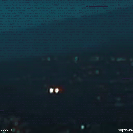
, voyant à Sickert (68290) , voyant à Sierentz (68510) , voyant à Sondernach (68380) , voyant à Sondersdorf (68480) , voyant à Soppe-le-Bas (6
0) , voyant à Staffelfelden (68850) , voyant à Steinbach (68700) , voyant à Steinbrunn-le-Bas (68440) , voyant à Steinbrunn-le-Haut (68440) , v
80) , voyant à Sundhoffen (68280) , voyant à Tagolsheim (68720) , voyant à Tagsdorf (68130) ,
voyant à Thann (68800)
, voyant à Thannenkirch (
) , voyant à Uffholtz (68700) , voyant à Ungersheim (68190) , voyant à Urbès (68121) , voyant à Urschenheim (68320) , voyant à Valdieu-Lutran (
 voyant à Vœgtlinshoffen (68420) , voyant à Wahlbach (68130) , voyant à Walbach (68230) , voyant à Waldighofen (68640) , voyant à Walheim (68
oyant à Wentzwiller (68220) , voyant à Werentzhouse (68480) , voyant à Westhalten (68250) , voyant à Wettolsheim (68920) , voyant à Wickerschw
oyant à Winkel (68480) ,
voyant à Wintzenheim (68124)
,
voyant à Wittelsheim (68310)
, voyant à Wittenheim (68270) , voyant à Wittersdorf (68130
voyant à Zellenberg (68340) , voyant à Zillisheim (68720) , voyant à Zimmerbach (68230) , voyant à Zimmersheim (68440) , médium à Algolshe
0) , médium à Artzenheim (68320) , médium à Aspach (68130) , médium à Aspach-le-Bas (68700) , médium à Aspach-Michelbach (68700) , mé
lschwiller (68210) , médium à Baltzenheim (68320) , médium à Bantzenheim (68490) , médium à Bartenheim (68870) , médium à Battenheim (
médium à Bergheim (68750) , médium à Bergholtz (68500) , médium à Bergholtzzell (68500) , médium à Bernwiller (68210) , médium à Berrwill
dium à Bischwihr (68320) , médium à Bisel (68580) , médium à Bitschwiller-lès-Thann (68620) , médium à Blodelsheim (68740) , médium à Blo
chaumont (68210) , médium à Breitenbach-Haut-Rhin (68380) , médium à Bretten (68780) , médium à Brinckheim (68870) , médium à Bruebac
Burnhaupt-le-Haut (68520) , médium à Buschwiller (68220) , médium à Carspach (68130) ,
médium à Cernay (68700)
, médium à Chalampé (68
 (68600) , médium à Diefmatten (68780) , médium à Dietwiller (68440) , médium à Dolleren (68290) , médium à Durlinsdorf (68480) , méd
ngen (68130) , médium à Ensisheim (68190) , médium à Eschbach-au-Val (68140) , médium à Eschentzwiller (68440) , médium à Eteimbes (682
dium à Fessenheim (68740) , médium à Fislis (68480) , médium à Flaxlanden (68720) , médium à Folgensbourg (68220) , médium à Fortschwih
um à Galfingue (68990) , médium à Geishouse (68690) , médium à Geispitzen (68510) , médium à Geiswasser (68600) , médium à Gildwiller (
ueberschwihr (68420) ,
médium à Guebwiller (68500)
, médium à Guémar (68970) , médium à Guevenatten (68210) , médium à Guewenheim (
220) , médium à Hagenthal-le-Haut (68220) , médium à Hartmannswiller (68500) , médium à Hattstatt (68420) , médium à Hausgauen (681
) , médium à Heiteren (68600) , médium à Heiwiller (68130) , médium à Helfrantzkirch (68510) , médium à Herrlisheim-près-Colmar (68420
 médium à Hirtzfelden (68740) , médium à Hochstatt (68720) , médium à Hohrod (68140) , médium à Hombourg (68490) , médium à Horbourg-
 (68420) , médium à Husseren-Wesserling (68470) , médium à Illfurth (68720) , médium à Illhaeusern (68970) , médium à Illtal (68960) , m
gholtz (68500) , médium à Kappelen (68510) , médium à Katzenthal (68230) , médium à Kaysersberg Vignoble (68240) , médium à Kembs (6868
um à Kunheim (68320) , médium à Kœstlach (68480) , médium à Kœtzingue (68510) , médium à Labaroche (68910) , médium à Landser (68440)
, médium à Le Bonhomme (68650) , médium à Le Haut Soultzbach (68780) , médium à Leimbach (68800) , médium à Levoncourt (68480) , médi
orf (68480) , médium à Linthal (68610) , médium à Logelheim (68280) , médium à Lucelle (68480) , médium à Luemschwiller (68720) , médiu
 , médium à Magstatt-le-Haut (68510) , médium à Malmerspach (68550) , médium à Manspach (68210) , médium à Masevaux-Niederbruck (6829
ium à Michelbach-le-Haut (68220) , médium à Mittelwihr (68630) , médium à Mittlach (68380) , médium à Mitzach (68470) , médium à Mollau
-le-Bas (68790) , médium à Muespach (68640) , médium à Muespach-le-Haut (68640) , médium à Muhlbach-sur-Munster (68380) ,
médium à M
 (68530) , médium à Mœrnach (68480) , médium à Nambsheim (68740) , médium à Neuf-Brisach (68600) , médium à Neuwiller (68220) , méd
0) , médium à Oberentzen (68127) , médium à Oberhergheim (68127) , médium à Oberlarg (68480) , médium à Obermorschwihr (68420) , méd
 Orschwihr (68500) , médium à Osenbach (68570) , médium à Ostheim (68150) , médium à Ottmarsheim (68490) , médium à Petit-Landau (68490
(68840) , médium à Raedersdorf (68480) , médium à Raedersheim (68190) , médium à Rammersmatt (68800) , médium à Ranspach (68470) , mé
 médium à Retzwiller (68210) , médium à Ribeauvillé (68150) , médium à Richwiller (68120) ,
médium à Riedisheim (68400)
, médium à Riespa
340) , médium à Rixheim (68170) , médium à Roderen (68800) , médium à Rodern (68590) , médium à Roggenhouse (68740) , médium à Romag
uffach (68250) , médium à Ruederbach (68560) , médium à Ruelisheim (68270) , médium à Rumersheim-le-Haut (68740) , médium à Rustenhart
t-Louis (68300) , médium à Saint-Ulrich (68210) , médium à Sainte-Croix-aux-Mines (68160) , médium à Sainte-Croix-en-Plaine (68127) , 
 (68130) , médium à Sentheim (68780) , médium à Seppois-le-Bas (68580) , médium à Seppois-le-Haut (68580) , médium à Sewen (68290) , 
 à Soultz-Haut-Rhin (68360)
, médium à Soultzbach-les-Bains (68230) , médium à Soultzeren (68140) , médium à Soultzmatt (68570) , médiu
40) , médium à Steinsoultz (68640) , médium à Sternenberg (68780) , médium à Stetten (68510) , médium à Storckensohn (68470) , médium à 
800)
, médium à Thannenkirch (68590) , médium à Traubach-le-Bas (68210) , médium à Traubach-le-Haut (68210) , médium à Turckheim (682
um à Urschenheim (68320) , médium à Valdieu-Lutran (68210) , médium à Vieux-Ferrette (68480) , médium à Vieux-Thann (68800) , médium à 
m à Walbach (68230) , médium à Waldighofen (68640) , médium à Walheim (68130) , médium à Waltenheim (68510) , médium à Wasserbourg (
0) , médium à Westhalten (68250) , médium à Wettolsheim (68920) , médium à Wickerschwihr (68320) , médium à Widensolen (68320) , médi
 Wintzenheim (68124)
,
médium à Wittelsheim (68310)
, médium à Wittenheim (68270) , médium à Wittersdorf (68130) , médium à Wolfersdorf
g (68340) , médium à Zillisheim (68720) , médium à Zimmerbach (68230) , médium à Zimmersheim (68440)
out.com
https://