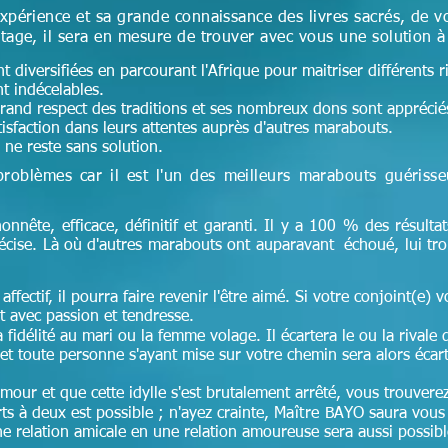
xpérience et sa grande connaissance des livres sacrés, de v
tage, il sera en mesure de trouver avec vous une solution 
 diversifiées en parcourant l'Afrique pour maitriser différents r
nt indécelables.
 grand respect des traditions et ses nombreux dons sont appréciés 
tisfaction dans leurs attentes auprès d'autres marabouts.
ne reste sans solution.
problèmes car il est l'un des meilleurs marabouts guériss
honnête, efficace, définitif et garanti. Il y a 100 % des résultat
récise. Là où d'autres marabouts ont auparavant échoué, lui tr
affectif, il pourra faire revenir l'être aimé. Si votre conjoint(e) v
 avec passion et tendresse.
idélité au mari ou la femme volage. Il écartera le ou la rivale 
et toute personne s'ayant mise sur votre chemin sera alors écar
amour et que cette idylle s'est brutalement arrêté, vous trouver
s à deux est possible ; n'ayez crainte,
Maître
BAYO saura vous 
 relation amicale en une relation amoureuse sera aussi possible 