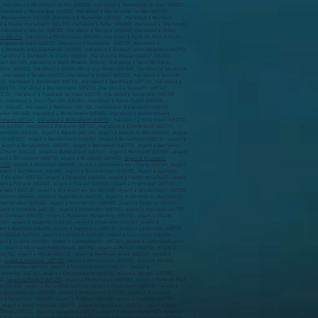
 marabout à Michelbach-le-Bas (68730) , marabout à Michelbach-le-Haut (68220) ,
, marabout à Mooslargue (68580) , marabout à Morschwiller-le-Bas (68790) ,
 Muntzenheim (68320) , marabout à Munwiller (68250) , marabout à Murbach
t à Niedermorschwihr (68230) , marabout à Niffer (68680) , marabout à Oberbruck
 marabout à Oderen (68830) , marabout à Oltingue (68480) , marabout à Orbey
tt (68120)
, marabout à Pfetterhouse (68480) , marabout à Porte du Ried (68320) ,
nspach-le-Haut (68220) , marabout à Rantzwiller (68510) , marabout à
t à Rimbach-près-Guebwiller (68500) , marabout à Rimbach-près-Masevaux (68290)
 marabout à Rombach-le-Franc (68660) , marabout à Roppentzwiller (68480) ,
art (68740) , marabout à Saint-Amarin (68550) , marabout à Saint-Bernard
-Plaine (68127) , marabout à Sainte-Marie-aux-Mines (68160) , marabout à Sausheim
, marabout à Sewen (68290) , marabout à Sickert (68290) , marabout à Sierentz
40) , marabout à Soultzmatt (68570) , marabout à Spechbach (68720) , marabout à
(68510) , marabout à Storckensohn (68470) , marabout à Stosswihr (68140) ,
210) , marabout à Traubach-le-Haut (68210) , marabout à Turckheim (68230) ,
 , marabout à Vieux-Ferrette (68480) , marabout à Vieux-Thann (68800) ,
en (68640) , marabout à Walheim (68130) , marabout à Waltenheim (68510) ,
lten (68250) , marabout à Wettolsheim (68920) , marabout à Wickerschwihr
enheim (68124)
,
marabout à Wittelsheim (68310
) , marabout à Wittenheim (68270)
rg (68340) , marabout à Zillisheim (68720) , marabout à Zimmerbach (68230) ,
zenheim (68320) , voyant à Aspach (68130) , voyant à Aspach-le-Bas (68700) , voyant
heim (68320) , voyant à Bantzenheim (68490) , voyant à Bartenheim (68870) , voyant à
voyant à Bergholtzzell (68500) , voyant à Bernwiller (68210) , voyant à Berrwiller
lès-Thann (68620) , voyant à Blodelsheim (68740) , voyant à Blotzheim (68730) , voyant
oyant à Brinckheim (68870) , voyant à Bruebach (68440) ,
voyant à Brunstatt-
8700)
, voyant à Chalampé (68490) , voyant à Chavannes-sur-l'Étang (68210) , voyant
, voyant à Durmenach (68480) , voyant à Durrenentzen (68320) , voyant à Eglingen
 Falkwiller (68210) , voyant à Feldbach (68640) , voyant à Feldkirch (68540) , voyant
oyant à Fréland (68240) , voyant à Friesen (68580) , voyant à Frœningen (68720) ,
mmersdorf (68210) , voyant à Griesbach-au-Val (68140) , voyant à Grussenheim (68320)
bsheim (68440) , voyant à Hagenbach (68210) , voyant à Hagenthal-le-Bas (68220) ,
 Heimersdorf (68560) , voyant à Heimsbrunn (68990) , voyant à Heiteren (68600) ,
ant à Hirtzbach (68118) , voyant à Hirtzfelden (68740) , voyant à Hochstatt (68720) ,
s-Châteaux (68420) , voyant à Husseren-Wesserling (68470) , voyant à Illfurth
8500) , voyant à Kappelen (68510) , voyant à Katzenthal (68230) , voyant à
yant à Kœstlach (68480) , voyant à Kœtzingue (68510) , voyant à Labaroche (68910) ,
oultzbach (68780) , voyant à Leimbach (68800) , voyant à Levoncourt (68480) ,
oyant à Lucelle (68480) , voyant à Luemschwiller (68720) , voyant à Luttenbach-près-
) , voyant à Masevaux-Niederbruck (68290) , voyant à Mertzen (68210) , voyant à
68470) , voyant à Mollau (68470) , voyant à Montreux-Jeune (68210) , voyant à
 ,
voyant à Mulhouse (68100)
, voyant à Munchhouse (68740) , voyant à Munster
 Niederentzen (68127) , voyant à Niederhergheim (68127) , voyant à
schwiller (68130) , voyant à Obersaasheim (68600) , voyant à Oderen (68830) ,
0) ,
voyant à Pfastatt (68120)
, voyant à Pfetterhouse (68480) , voyant à Porte du Ried
(68220) , voyant à Rantzwiller (68510) , voyant à Réguisheim (68890) , voyant à
h-près-Masevaux (68290) , voyant à Rimbachzell (68500) , voyant à Riquewihr
t à Rorschwihr (68590) , voyant à Rosenau (68128) , voyant à Rouffach (68250) ,
voyant à Saint-Hippolyte (68590) , voyant à Saint-Louis (68300) , voyant à Saint-
-Thann (68520) , voyant à Schwoben (68130) , voyant à Sentheim (68780) , voyant à