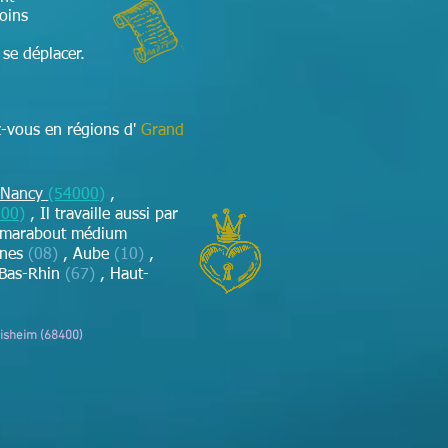
soins
se déplacer.
z-vous en régions d'
Grand
Nancy
(54000)
,
000)
,
Il travaille aussi par
 marabout médium
nnes
(08)
, Aube
(10)
,
Bas-Rhin
(67)
, Haut-
disheim (68400)