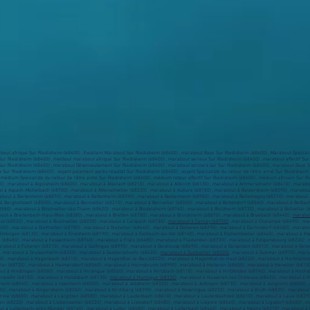
bout afrique Sur Riedisheim (68400) , Excellent Marabout Sur Riedisheim (68400) , marabout Bayo Sur Riedisheim (68400) , Marabout Spéciali
é Sur Riedisheim (68400) , meilleur marabout afrique Sur Riedisheim (68400) , marabout serieux Sur Riedisheim (68400) , marabout affectif Su
f Sur Riedisheim (68400) , marabout Désenvoutement Sur Riedisheim (68400) , marabout sorciers sur Sur Riedisheim (68400) , marabout Bayo Su
ux Sur Riedisheim (68400) , voyant paiement après résultat Sur Riedisheim (68400) , voyant Spécialiste du retour de l’être aimé Sur Riedisheim 
médium Spécialiste du retour de l’être aimé Sur Riedisheim (68400) , médium retour affectif Sur Riedisheim (68400) , médium africain Sur Ri
8400) , marabout à Algolsheim (68600) , marabout à Altenach (68210) , marabout à Altkirch (68130) , marabout à Ammerschwihr (68410) , mar
t à Aspach-Michelbach (68700) , marabout à Attenschwiller (68220) , marabout à Aubure (68150) , marabout à Baldersheim (68390) , marabout
about à Bartenheim (68870) , marabout à Battenheim (68390) , marabout à Beblenheim (68980) , marabout à Bellemagny (68210) , marabout à
 Bergholtzzell (68500) , marabout à Bernwiller (68210) , marabout à Berrwiller (68500) , marabout à Bettendorf (68560) , marabout à Bettlac
68580) , marabout à Bitschwiller-lès-Thann (68620) , marabout à Blodelsheim (68740) , marabout à Blotzheim (68730) , marabout à Bollwiller
bout à Breitenbach-Haut-Rhin (68380) , marabout à Bretten (68780) , marabout à Brinckheim (68870) , marabout à Bruebach (68440) ,
marabou
t (68520) , marabout à Buschwiller (68220) , marabout à Carspach (68130) ,
marabout à Cernay (68700)
, marabout à Chalampé (68490) , mar
0) , marabout à Diefmatten (68780) , marabout à Dietwiller (68440) , marabout à Dolleren (68290) , marabout à Durlinsdorf (68480) , mara
Emlingen (68130) , marabout à Ensisheim (68190) , marabout à Eschbach-au-Val (68140) , marabout à Eschentzwiller (68440) , marabout à Ete
e (68480) , marabout à Fessenheim (68740) , marabout à Fislis (68480) , marabout à Flaxlanden (68720) , marabout à Folgensbourg (68220) ,
rabout à Fulleren (68210) , marabout à Galfingue (68990) , marabout à Geishouse (68690) , marabout à Geispitzen (68510) , marabout à Geis
 , marabout à Grussenheim (68320) , marabout à Gueberschwihr (68420) ,
marabout à Guebwiller (68500)
, marabout à Guémar (68970) , mara
) , marabout à Hagenbach (68210) , marabout à Hagenthal-le-Bas (68220) , marabout à Hagenthal-le-Haut (68220) , marabout à Hartmannswil
r (68720) , marabout à Heimersdorf (68560) , marabout à Heimsbrunn (68990) , marabout à Heiteren (68600) , marabout à Heiwiller (68130
ut à Hindlingen (68580) , marabout à Hirsingue (68560) , marabout à Hirtzbach (68118) , marabout à Hirtzfelden (68740) , marabout à Hochs
nawihr (68150) , marabout à Hundsbach (68130) ,
marabout à Huningue (68330)
, marabout à Husseren-les-Châteaux (68420) , marabout à Hu
ersheim (68040) , marabout à Issenheim (68500) , marabout à Jebsheim (68320) , marabout à Jettingen (68130) , marabout à Jungholtz (68500) 
480) , marabout à Kingersheim (68260) , marabout à Kirchberg (68290) , marabout à Knœringue (68220) , marabout à Kruth (68820) , marabou
roie (68650) , marabout à Largitzen (68580) , marabout à Lautenbach (68610) , marabout à Lautenbachzell (68610) , marabout à Lauw (6829
(68220) , marabout à Liebenswiller (68220) , marabout à Liebsdorf (68480) , marabout à Lièpvre (68660) , marabout à Ligsdorf (68480) , m
ut à Luttenbach-près-Munster (68140) , marabout à Lutter (68480) , marabout à Lutterbach (68460) , marabout à Magny (68210) , marabout à 