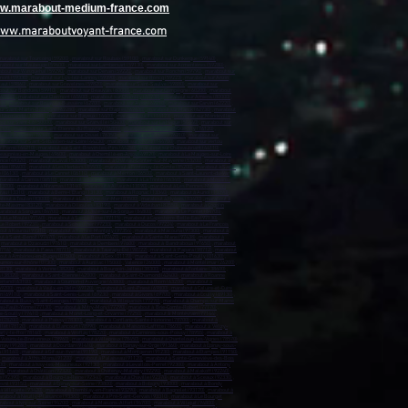
www.marabout-medium-france.com
www.maraboutvoyant-france.com
marabout sur Tourcoing (59200)
,
marabout sur Roubaix (59100)
,
marabout sur Dunkerque (59140)
,
rabout sur Maubeuge (59600)
,
marabout sur Lambersart (59130)
,
marabout sur Armentières (59280)
,
bout sur Wasquehal (59290)
,
marabout sur Denain (59220)
,
marabout sur Ronchin (59790)
,
marabout sur
mont (59330)
,
marabout sur Lys-lez-Lannoy (59390)
,
marabout sur Roncq (59223)
,
marabout sur Anzin
caut (59860)
,
marabout sur Gravelines (59820)
,
marabout sur Saint-Saulve (59880)
,
marabout sur
out sur Bondues (59910)
,
marabout sur Beauvais (60000)
,
marabout sur Compiègne (60200)
,
marabout
(60500)
,
marabout sur Clermont (60600)
,
marabout sur Chambly (60230)
,
marabout sur Amiens (80000)
,
00)
,
marabout sur Bruay-la-Buissière (62700)
,
marabout sur Avion (62210)
,
marabout sur Carvin (62220)
,
ur Saint-Martin-Boulogne (62280)
,
marabout sur Étaples (62630)
,
marabout sur Marck (62730)
,
marabout
e Normandie (14500)
,
marabout sur Bayeux (14400)
,
marabout sur Ifs (14123)
,
marabout sur Mondeville
ut sur Saint-Lô (50000)
,
marabout sur Granville (50400)
,
marabout sur La Hague (50440)
,
marabout sur
6300)
,
marabout sur Saint-Étienne-du-Rouvray (76800)
,
marabout sur Le Grand-Quevilly (76120)
,
t sur Barentin (76360)
,
marabout sur Oissel (76350)
,
marabout sur Bolbec (76210)
,
marabout sur
arabout sur Saint-Sébastien-sur-Loire (44230)
,
marabout sur Orvault (44700)
,
marabout sur Vertou
r Pornic (44210)
,
marabout sur Saint-Brevin-les-Pins (44250)
,
marabout sur Châteaubriant (44110)
,
Beaupréau-en-Mauges (49600)
,
marabout à Chemillé-en-Anjou (49120)
,
marabout à La Mauges-sur-Loire
ance (49320)
,
marabout à Laval (53000)
,
marabout à Château-Gontier-sur-Mayenne (53200)
,
marabout à
dée (85600)
,
marabout à Les Herbiers (85500)
,
marabout à Fontenay-le-Comte (85200)
,
marabout à Saint-
 (06130)
,
marabout à Le Cannet (06110)
,
marabout à Menton (06500)
,
marabout à Saint-Laurent-du-Var
marabout à Carros (06510)
,
marabout à Biot (06410)
,
marabout à La Trinité (06340)
,
marabout à Mouans-
13700)
,
marabout à Miramas (13140)
,
marabout à Allauch (13190)
,
marabout à Les Pennes-Mirabeau
rau (13310)
,
marabout à Berre-l'Étang (13130)
,
marabout à Rognac (13340)
,
marabout à Auriol (13390)
,
bout à Toulon (83000)
,
marabout à La Seyne-sur-Mer (83500)
,
marabout à Hyères (83400)
,
marabout à
nte-Maxime (83120)
,
marabout à Ollioules (83190)
,
marabout à Vidauban (83550)
,
marabout à Cogolin
arabout à Sorgues (84700)
,
marabout à L'Isle-sur-la-Sorgue (84800)
,
marabout à Le Pontet (84700)
,
 à Le Moule (97160)
,
marabout à Sainte-Rose (97115)
,
marabout à Capesterre-Belle-Eau (97130)
,
Le Robert (97231)
,
marabout à Schœlcher (97233)
,
marabout à Ducos (97224)
,
marabout à Le François
out à Kourou (97310)
,
marabout à Remire-Montjoly (97354)
,
marabout à Macouria (97300)
,
marabout à
t à Saint-Benoît (97470)
,
marabout à Le Port (97420)
,
marabout à Sainte-Marie (97438)
,
marabout à
,
marabout à Dzaoudzi (97610)
,
marabout à Dembeni (97600)
,
marabout à Bandraboua (97650)
,
marabout
8716)
,
marabout à Paea (98711)
,
marabout à Taiarapu-Est (98722)
,
marabout à Papara (98712)
,
marabout
out à Ambérieu-en-Bugey (01500)
,
marabout à Gex (01170)
,
marabout à Saint-Genis-Pouilly (01630)
,
ournon-sur-Rhône (07300)
,
marabout à Aurillac (15000)
,
Valence (26000)
,
marabout à Montélimar (26200)
,
38130)
,
marabout à Vienne (38200)
,
marabout à Bourgoin-Jallieu (38300)
,
marabout à Fontaine (38600)
,
 (38320)
,
marabout à Saint-Étienne (42000)
,
marabout à Saint-Chamond (42400)
,
marabout à Roanne
errand (63100)
,
marabout à Cournon-d'Auvergne (63800)
,
marabout à Riom (63200)
,
marabout à
69200)
,
marabout à Vaulx-en-Velin (69120)
,
marabout à Saint-Priest (69800)
,
marabout à Caluire-et-Cuire
n (69110)
,
marabout à Saint-Genis-Laval (69230)
,
marabout à Givors (69700)
,
marabout à Écully (69130)
,
rabout à Bussy-Saint-Georges (77600)
,
marabout à Villeparisis (77270)
,
marabout à Champs-sur-Marne
u-Fault-Yonne (77130)
,
marabout à Mitry-Mory (77290)
,
marabout à Brie-Comte-Robert (77170)
,
e-Souilly (77410)
,
marabout à Moret-Loing-et-Orvanne (77250)
,
marabout à Montévrain (77144)
,
 (78200)
,
marabout à Poissy (78300)
,
marabout à Conflans-Sainte-Honorine (78700)
,
marabout à
let (78120)
,
marabout à Élancourt (78990)
,
marabout à Maisons-Laffitte (78600)
,
marabout à Vélizy-
rly-le-Roi (78160)
,
marabout à Viroflay (78220)
,
marabout à Carrières-sous-Poissy (78955)
,
marabout à
 Voisins-le-Bretonneux (78960)
,
marabout à Villepreux (78450)
,
marabout à Chanteloup-les-Vignes (78570)
rray (91280)
,
marabout à Dourdan (91410)
,
marabout à Épinay-sur-Orge (91360)
,
marabout à Épinay-sous-
 (91160)
,
marabout à Gif-sur-Yvette (91190)
,
marabout à Montgeron (91230)
,
marabout à Étampes (91150)
,
marabout à Athis-Mons (91200
) ,
marabout à Palaiseau (91120)
,
marabout à Sainte-Geneviève-des-Bois
00)
,
marabout à Issy-les-Moulineaux (92130)
,
marabout à Levallois-Perret (92300)
,
marabout à Antony
0)
,
marabout à Châtillon (92320)
,
marabout à Châtenay-Malabry (92290)
,
marabout à Malakoff (92240)
,
e (92390)
,
marabout à Bourg-la-Reine (92340)
,
marabout à Chaville (92370)
,
marabout à Sceaux (92330)
,
snil (93150)
,
marabout à Épinay-sur-Seine (93800)
,
marabout à Bobigny (93000)
,
marabout à Bondy
 Villepinte (93420)
,
marabout à Tremblay-en-France (93290)
,
marabout à Bagnolet (93170)
,
marabout à
rabout à Neuilly-Plaisance (93360)
,
marabout à Pré-Saint-Gervais (93310)
,
marabout à Le Bourget
about à Ivry-sur-Seine (94200)
,
marabout à Maisons-Alfort (94700)
,
marabout à Villejuif (94800)
,