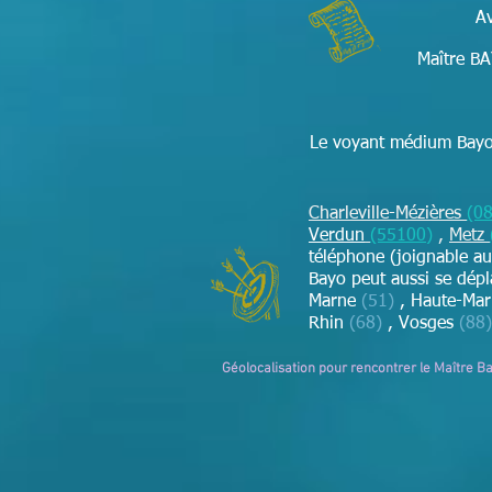
Av
Maître BA
Le voyant médium Bayo 
Charleville-Mézières
(0
Verdun
(55100)
,
Metz
téléphone (joignable au
Bayo peut aussi se dép
Marne
(51)
, Haute-Ma
Rhin
(68)
,
Vosges
(88)
Géolocalisation pour rencontrer le Maître B