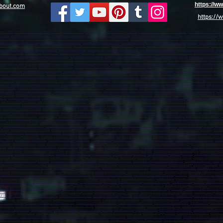
https://
bout.com
https://
aon (02000)
,
marabout sur Château-Thierry (02400)
,
marabout sur Tergnier (02700)
,
marabout sur Chauny (02300)
,
marabout sur Villers-Cotterêts (02600)
,
marabout sur Lille (59800)
,
(59700)
,
marabout sur Wattrelos (59150)
,
marabout sur valenciennes (59300)
,
marabout sur Douai (59500)
,
marabout sur Aulnoye-Aymeries (59620)
,
marabout sur Leers (59115)
,
ma
about sur Coudekerque-Branche (59210)
,
marabout sur La Madeleine (59110)
,
marabout sur Croix (59170)
,
marabout sur Mons-en-Barœul (59370)
,
marabout sur Halluin (59250)
,
mara
about sur Sin-le-Noble (59450)
,
marabout sur Haubourdin (59320)
,
marabout sur Bailleul (59270)
,
marabout sur Wattignies (59635)
,
marabout sur Caudry (59540)
,
marabout sur Haut
arabout sur Seclin (59113)
,
marabout sur Comines (59560)
,
marabout sur Somain (59490)
,
marabout sur Marly (59770)
,
marabout sur Fourmies (59610)
,
marabout sur Bruay-sur-l’Es
ut sur Vieux-Condé (59690)
,
marabout sur Marquette-lez-Lille (59520)
,
marabout sur Neuville-en-Ferrain (59960)
,
marabout sur Aniche (59580)
,
marabout sur Jeumont (59460)
,
marab
 sur Senlis (60300)
,
marabout sur Méru (60110)
,
marabout sur Noyon (60400)
,
marabout sur Montataire (60160)
,
marabout sur Pont-Sainte-Maxence (60700)
,
marabout sur Chantilly 
 Arras (62000)
,
marabout sur Boulogne-sur-Mer (62200)
,
marabout sur Lens (62300)
,
marabout sur Liévin (62800)
,
marabout sur Hénin-Beaumont (62110)
,
marabout sur Béthune (624
sur Outreau (62230)
,
marabout sur Bully-les-Mines (62160)
,
marabout sur Nœux-les-Mines (62160)
,
marabout sur Longuenesse (62219)
,
marabout sur Méricourt (62680)
,
marabout s
t sur Aire-sur-la-Lys (62120)
,
marabout sur Lillers (62190)
,
marabout sur Caen (14000)
,
marabout sur Hérouville-Saint-Clair (14200)
,
marabout sur Lisieux (14100)
,
marabout sur Vir
bout sur Val-de-Reuil (27100)
,
marabout sur Gisors (27140)
,
marabout sur Pont-Audemer (27500)
,
Marabout sur Bernay (27300)
,
marabout sur Cherbourg-en-Cotentin (50100)
,
marabo
 sur Flers (61100)
,
marabout sur Argentan (61200)
,
marabout sur Rouen (76000)
,
marabout sur Le Havre (76600)
,
marabout sur Dieppe (76203)
,
marabout sur Sotteville-lès-Rouen (7
(76400)
,
marabout sur Elbeuf (76503)
,
marabout sur Montivilliers (76290)
,
marabout sur Canteleu (76380)
,
marabout sur Bois-Guillaume (76230)
,
marabout sur Yvetot (76196)
,
marabou
,
marabout sur Port-Jérôme-sur-Seine (76330)
,
Marabout sur Nantes (44100)
,
marabout sur Saint-Nazaire (44600)
,
marabout sur Saint-Herblain (44800)
,
marabout sur Rezé (44400)
,
m
rdre (44240)
,
marabout sur Bouguenais (44340)
,
marabout sur La Baule-Escoublac (44500)
,
marabout sur Guérande (44350)
,
marabout sur Sainte-Luce-sur-Loire (44980)
,
marabout su
 (44160)
,
marabout sur Thouaré-sur-Loire (44470)
,
marabout à Angers (49100)
,
marabout à Cholet (49300)
,
marabout à Saumur (49400)
,
marabout à Sèvremoine (49450)
,
marabout à 
thion (49250)
,
marabout à Montrevault-sur-Èvre (49110)
,
marabout à Trélazé (49800)
,
marabout à Avrillé (49240)
,
marabout à Les Ponts-de-Cé (49130)
,
marabout à Brissac Loire Aub
the (72300)
,
marabout à Allonnes (72700)
,
marabout à La a Roche-sur-Yon (85000)
,
marabout à Les Sables-d'Olonne (85100)
,
marabout à Challans (85300)
,
marabout à Montaigu-Ven
Gap (05000)
,
marabout à Briançon (05100)
,
marabout à Nice (06000)
,
marabout à Cannes (06150)
,
marabout à Antibes (06600)
,
marabout à Cagnes-sur-Mer (06800)
,
marabout à Grasse
06250)
,
marabout à Vence (06140)
,
marabout à Villeneuve-Loubet (06270)
,
marabout à Valbonne (06560)
,
marabout à Beausoleil (06240)
,
marabout à Roquebrune-Cap-Martin (06190)
,
,
marabout à Aubagne (13400)
,
marabout à Salon-de-Provence (13300)
,
marabout à Istres (13800)
,
marabout à La Ciotat (13600)
,
marabout à Vitrolles (13127)
,
marabout à Marignane (
-de-Bouc (13110)
,
marabout à Châteaurenard (13160)
,
marabout à Fos-sur-Mer (13270)
,
marabout à Tarascon (13150)
,
marabout à Bouc-Bel-Air (13150)
,
marabout à Saint-Martin-de-C
0)
,
marabout à Pélissanne (13330)
,
marabout à Fuveau (13710)
,
marabout à Saint-Rémy-de-Provence (13210)
,
marabout à Cabriès (13480)
,
marabout à Aix-en-Provence (13100)
,
mara
-les-Plages (83140)
,
marabout à La Crau (83260)
,
marabout à Brignoles (83170)
,
marabout à Maximin-la-Sainte-Baume (83470)
,
marabout à Sanary-sur-Mer (83110)
,
marabout à Sai
10)
,
marabout à Le Luc (83340)
,
marabout à Avignon (84000)
,
marabout à Orange (84100)
,
marabout à Carpentras (84200)
,
marabout à Cavaillon (84300)
,
marabout à Pertuis (84120)
,
m
84270)
,
marabout à Les Abymes (97139)
-
marabout à Baie-Mahault (97122)
,
marabout à Le Gosier (97190)
,
marabout à Petit-Bourg (97170)
,
marabout à Sainte-Anne (97180)
,
marabout
about à Saint-François (97118)
,
marabout à Saint-Claude (97120)
,
marabout à Basse-Terre (97100)
,
marabout à Fort-de-France (97234)
,
marabout à Le Lamentin (97232)
,
marabout à 
)
,
marabout à Rivière-Salée (97215)
,
marabout à Sainte-Luce (97228)
,
marabout à Cayenne (97300)
,
marabout à Saint-Laurent-du-Maroni (97320)
,
marabout à Matoury (97351)
,
marab
(97460)
,
marabout à Saint-Pierre (97410)
,
marabout à Le Tampon (97430)
,
marabout à Saint-André (97440)
,
marabout à Saint-Louis (97450)
,
marabout à Saint-Joseph (97480)
,
marabou
'Étang-Salé (97427)
,
marabout à Petite-Île (97429)
,
Marabout à Les Avirons (97425)
,
marabout à Saint-Pierre (97500)
,
marabout à Mamoudzou (97600)
,
marabout à Koungou (97690)
Archipel des Kerguelen (98400)
,
marabout à Mata'Utu (98600)
,
marabout à Punaauia (98718)
,
marabout à Papeete (98713)
,
marabout à Moorea-Maiao (98728)
,
marabout à Pirae (9
re (98810)
,
marabout à Païta (98890)
,
marabout à île de Clipperton (989)
,
marabout à Bourg-en-Bresse (01000)
,
marabout à Oyonnax (01100)
,
marabout à Valserhône (01200)
,
marab
s (03000)
,
marabout à Yzeure (03400)
,
marabout à Cusset (03300)
,
marabout à Annonay (07100)
,
marabout à Aubenas (07200)
,
marabout à Guilherand-Granges (07500)
,
marabout à T
6700)
,
marabout à Portes-lès-Valence (26800)
,
marabout à Bourg-de-Péage (26300)
,
Marabout à Grenoble (38000)
,
marabout à Saint-Martin-d'Hères (38400)
,
marabout à Échirolles (
le-d'Abeau (38080)
,
marabout à Saint-Égrève (38120)
,
marabout à Seyssinet-Pariset (38170)
,
marabout à Sassenage (38360)
,
marabout à Le Pont-de-Claix (38800)
,
marabout à Eybens
rt (42170)
,
marabout à Rive-de-Gier (42800)
,
marabout à Le Chambon-Feugerolles (42500)
,
marabout à Riorges (42153)
,
marabout à Le Puy-en-Velay (43000)
,
marabout à Clermont-F
 (63430)
,
marabout à Beaumont (63110)
,
marabout à Gerzat (63360)
,
marabout à Aubière (63170)
,
marabout à Lyon (69000)
,
marabout à Villeurbanne (69100)
,
marabout à Vénissieux (
30)
,
marabout à Rillieux-la-Pape (69140)
,
marabout à Décines-Charpieu (69150)
,
marabout à Oullins (69600)
,
marabout à Tassin-la-Demi-Lune (69160)
,
marabout à Sainte-Foy-lès-Lyo
Paris (75)
,
marabout à Melun (77000)
,
marabout à Meaux (77100)
,
marabout à Chelles (77500)
,
marabout à Pontault-Combault (77340)
,
marabout à Savigny-le-Temple (77176)
,
ma
80)
,
marabout à Dammarie-les-Lys (77190
) ,
marabout à Lagny-sur-Marne (77400)
,
marabout à Le Mée-sur-Seine (77350)
,
marabout à Ozoir-la-Ferrière (77330)
,
marabout à Monterea
 (77310)
,
marabout à Avon (77210)
,
marabout à Lognes (77185)
,
marabout à Vaires-sur-Marne (77360)
,
marabout à Lieusaint (77127)
,
marabout à Nemours (77140)
,
marabout à Clay
marabout à Dammartin-en-Goële (77230)
,
marabout à Versailles (78000)
,
marabout à Sartrouville (78500)
,
marabout à Saint-Germain-en-Laye (78100)
,
marabout à Mantes-la-Jolie
ut à Houilles (78800)
,
marabout à Plaisir (78370)
,
marabout à Le Chesnay-Rocquencourt (78150)
,
marabout à Chatou (78400)
,
marabout à Guyancourt (78280)
,
marabout à Rambouil
 Mantes-la-Ville (78200)
,
marabout à Saint-Cyr-l'École (78210)
,
marabout à Maurepas (78310)
,
marabout à Les Clayes-sous-Bois (78340)
,
marabout à Limay (78520)
,
Marabout à Ma
Carrières-sur-Seine (78420)
,
marabout à Fontenay-le-Fleury (78330)
,
marabout à Andrésy (78570)
,
marabout à Triel-sur-Seine (78510)
,
marabout à Aubergenville (78410)
,
marabout à
91000)
,
marabout à Igny (91430)
,
marabout à Arpajon (91290)
,
marabout à Villebon-sur-Yvette (91140)
,
marabout à Saint-Germain-lès-Arpajon (91180
) ,
marabout à Saint-Pierre-du-Pe
(91540)
,
marabout à Verrières-le-Buisson (91370)
,
marabout à Orsay (91400)
,
marabout à Juvisy-sur-Orge (91260)
,
marabout à Saint-Michel-sur-Orge (91240)
,
marabout à Longjumeau
t à Grigny (91350)
,
marabout à Draveil (91210)
,
marabout à Yerres (91330)
,
marabout à Ris-Orangis (91130)
,
marabout à Viry-Châtillon (91170)
,
marabout à Vigneux-sur-Seine (91270)
ourt (92100)
,
marabout à Nanterre (92000)
,
marabout à Asnières-sur-Seine (92600
) ,
marabout à Colombes (92700)
,
marabout à Courbevoie (92400)
,
marabout à Rueil-Malmaison (925
arabout à Montrouge (92120)
,
marabout à Suresnes (92150)
,
marabout à Gennevilliers (92230)
,
marabout à Meudon (92190)
,
marabout à Puteaux (92800)
,
marabout à Bagneux (9222
son (92350)
,
marabout à Bois-Colombes (92270)
,
marabout à Vanves (92170)
,
marabout à Fontenay-aux-Roses (92260)
,
marabout à Sèvres (92310)
,
marabout à Villeneuve-la-Garenn
t à Saint-Denis (93200)
,
marabout à Aulnay-sous-Bois (93600)
,
marabout à Drancy (93700)
,
marabout à Noisy-le-Grand (93160)
,
marabout à Pantin (93500)
,
marabout à Le Blanc-Me
Bois (93110)
,
marabout à Livry-Gargan (93190)
,
marabout à Noisy-le-Sec (93130)
,
marabout à La Courneuve (93120)
,
marabout à Gagny (93220)
,
marabout à Stains (93240)
,
marabout à
arabout à Clichy-sous-Bois (93390)
,
marabout à Romainville (93230)
,
marabout à Montfermeil (93370)
,
marabout à Les Pavillons-sous-Bois (93360)
,
marabout à Les Lilas (93260)
,
ma
bout à Montreuil (93100)
,
marabout à Créteil (94000)
,
marabout à Vitry-sur-Seine (94400)
,
marabout à Champigny-sur-Marne (94500)
,
marabout à Saint-Maur-des-Fossés (94100)
,
mar