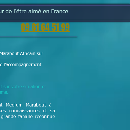
r de l'être aimé en France
09 81 64 51 99
Marabout Africain sur
t de l'accompagnement
t sur votre situation et
lème.
nt Medium Marabout à ​
ses connaissances et sa
 grande famille reconnue