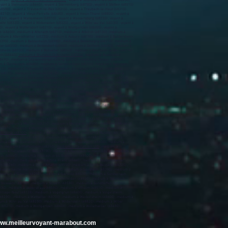
8780) ,
voyant à Soultz-Haut-Rhin (68360)
, voyant à Soultzbach-les-Bains (68230) ,
oyant à Steinsoultz (68640) , voyant à Sternenberg (68780) , voyant à Stetten (68510)
68590) , voyant à Traubach-le-Bas (68210) , voyant à Traubach-le-Haut (68210) ,
68210) , voyant à Vieux-Ferrette (68480) , voyant à Vieux-Thann (68800) , voyant à
130) , voyant à Waltenheim (68510) , voyant à Wasserbourg (68230) , voyant à
ihr (68320) , voyant à Widensolen (68320) , voyant à Wihr-au-Val (68230) , voyant à
) , voyant à Wolfersdorf (68210) , voyant à Wolfgantzen (68600) , voyant à
im (68600) , médium à Altenach (68210) , médium à Altkirch (68130) , médium à
dium à Attenschwiller (68220) , médium à Aubure (68150) , médium à Baldersheim
68390) , médium à Beblenheim (68980) , médium à Bellemagny (68210) , médium à
er (68500) , médium à Bettendorf (68560) , médium à Bettlach (68480) , médium à
tzheim (68730) , médium à Bollwiller (68540) , médium à Bourbach-le-Bas (68290) ,
h (68440) ,
médium à Brunstatt-Didenheim (68350)
, médium à Buethwiller
490) , médium à Chavannes-sur-l'Étang (68210) , médium à Colmar (68000) ,
ium à Durmenach (68480) , médium à Durrenentzen (68320) , médium à Eglingen
10) , médium à Falkwiller (68210) , médium à Feldbach (68640) , médium à
r (68320) , médium à Franken (68130) , médium à Fréland (68240) , médium à
68210) , médium à Goldbach-Altenbach (68760) , médium à Gommersdorf (68210) ,
68116) , médium à Gundolsheim (68250) , médium à Gunsbach (68140) , médium à
30) , médium à Hecken (68210) , médium à Hégenheim (68220) , médium à
) , médium à Hésingue (68220) , médium à Hettenschlag (68600) , médium à
Wihr (68180) , médium à Houssen (68125) , médium à Hunawihr (68150) , médium à
édium à Illzach (68110) , médium à Ingersheim (68040) , médium à Issenheim
0) , médium à Kiffis (68480) , médium à Kingersheim (68260) , médium à
 , médium à Lapoutroie (68650) , médium à Largitzen (68580) , médium à
um à Leymen (68220) , médium à Liebenswiller (68220) , médium à Liebsdorf
m à Luttenbach-près-Munster (68140) , médium à Lutter (68480) , médium à
0) , médium à Mertzen (68210) , médium à Merxheim (68500) , médium à Metzeral
 (68470) , médium à Montreux-Jeune (68210) , médium à Montreux-Vieux (68210) ,
ulhouse (68100)
, médium à Munchhouse (68740) , médium à Munster (68140) ,
ium à Niederentzen (68127) , médium à Niederhergheim (68127) , médium à
ium à Obermorschwiller (68130) , médium à Obersaasheim (68600) , médium à
) , médium à Pfaffenheim (68250) ,
médium à Pfastatt (68120)
, médium à
dium à Ranspach-le-Bas (68730) , médium à Ranspach-le-Haut (68220) , médium à
ch (68640) , médium à Rimbach-près-Guebwiller (68500) , médium à Rimbach-
ny (68210) , médium à Rombach-le-Franc (68660) , médium à Roppentzwiller
 (68740) , médium à Saint-Amarin (68550) , médium à Saint-Bernard (68720) ,
médium à Sainte-Marie-aux-Mines (68160) , médium à Sausheim (68390) , médium à
médium à Sickert (68290) , médium à Sierentz (68510) , médium à Sondernach
m à Spechbach (68720) , médium à Staffelfelden (68850) , médium à Steinbach
Stosswihr (68140) , médium à Strueth (68580) , médium à Sundhoffen (68280) ,
30) , médium à Ueberstrass (68580) , médium à Uffheim (68510) , médium à
Village-Neuf (68128) , médium à Vogelgrun (68600) , médium à Volgelsheim
68230) , médium à Wattwiller (68700) , médium à Weckolsheim (68600) , médium à
um à Wihr-au-Val (68230) , médium à Wildenstein (68820) , médium à Willer
 (68210) , médium à Wolfgantzen (68600) , médium à Wolschwiller (68480) ,
www.meilleurvoyant-marabout.com