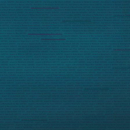
bruck (68290) , marabout à Mertzen (68210) , marabout à Merxheim (68500) , marabout à Metzeral (68380) , marabout à Meyenheim (68890) ,
 (68470) , marabout à Mollau (68470) , marabout à Montreux-Jeune (68210) , marabout à Montreux-Vieux (68210) , marabout à Moosch (68690) 
à Muhlbach-sur-Munster (68380) ,
marabout à Mulhouse (68100)
, marabout à Munchhouse (68740) , marabout à Munster (68140) , marabout à
 à Neuf-Brisach (68600) , marabout à Neuwiller (68220) , marabout à Niederentzen (68127) , marabout à Niederhergheim (68127) , marabou
about à Oberlarg (68480) , marabout à Obermorschwihr (68420) , marabout à Obermorschwiller (68130) , marabout à Obersaasheim (68600) ,
à Ostheim (68150) , marabout à Ottmarsheim (68490) , marabout à Petit-Landau (68490) , marabout à Pfaffenheim (68250) ,
marabout à Pfasta
aedersheim (68190) , marabout à Rammersmatt (68800) , marabout à Ranspach (68470) , marabout à Ranspach-le-Bas (68730) , marabout à Ra
 , marabout à Ribeauvillé (68150) , marabout à Richwiller (68120) ,
marabout à Riedisheim (68400)
, marabout à Riespach (68640) , marabou
xheim (68170) , marabout à Roderen (68800) , marabout à Rodern (68590) , marabout à Roggenhouse (68740) , marabout à Romagny (68210) ,
ch (68250) , marabout à Ruederbach (68560) , marabout à Ruelisheim (68270) , marabout à Rumersheim-le-Haut (68740) , marabout à Rustenh
marabout à Saint-Louis (68300) , marabout à Saint-Ulrich (68210) , marabout à Sainte-Croix-aux-Mines (68160) , marabout à Sainte-Croix-en
) , marabout à Schwoben (68130) , marabout à Sentheim (68780) , marabout à Seppois-le-Bas (68580) , marabout à Seppois-le-Haut (68580) 
bout à Soppe-le-Bas (68780) ,
marabout à Soultz-Haut-Rhin (68360)
, marabout à Soultzbach-les-Bains (68230) , marabout à Soultzeren (681
as (68440) , marabout à Steinbrunn-le-Haut (68440) , marabout à Steinsoultz (68640) , marabout à Sternenberg (68780) , marabout à Stetten 
eim (68720) , marabout à Tagsdorf (68130) ,
marabout à Thann (68800)
, marabout à Thannenkirch (68590) , marabout à Traubach-le-Bas (68
z (68700) , marabout à Ungersheim (68190) , marabout à Urbès (68121) , marabout à Urschenheim (68320) , marabout à Valdieu-Lutran (68210)
gelsheim (68600) , marabout à Vœgtlinshoffen (68420) , marabout à Wahlbach (68130) , marabout à Walbach (68230) , marabout à Waldighof
ckolsheim (68600) , marabout à Wegscheid (68290) , marabout à Wentzwiller (68220) , marabout à Werentzhouse (68480) , marabout à Westha
out à Wildenstein (68820) , marabout à Willer (68960) , marabout à Willer-sur-Thur (68760) , marabout à Winkel (68480) ,
marabout à Wintz
olfgantzen (68600) , marabout à Wolschwiller (68480) , marabout à Wuenheim (68500) , marabout à Zaessingue (68130) , marabout à Zellenbe
68210) , voyant à Altkirch (68130) , voyant à Ammerschwihr (68410) , voyant à Andolsheim (68280) , voyant à Appenwihr (68280) , voyant à Art
150) , voyant à Baldersheim (68390) , voyant à Balgau (68740) , voyant à Ballersdorf (68210) , voyant à Balschwiller (68210) , voyant à Baltzen
yant à Bendorf (68480) , voyant à Bennwihr (68126) , voyant à Berentzwiller (68130) , voyant à Bergheim (68750) , voyant à Bergholtz (68500) , 
al (68480) , voyant à Biesheim (68600) , voyant à Biltzheim (68127) , voyant à Bischwihr (68320) , voyant à Bisel (68580) , voyant à Bitschwiller-
 (68290) , voyant à Bouxwiller (68480) , voyant à Bréchaumont (68210) , voyant à Breitenbach-Haut-Rhin (68380) , voyant à Bretten (68780) , v
à Burnhaupt-le-Bas (68520) , voyant à Burnhaupt-le-Haut (68520) , voyant à Buschwiller (68220) , voyant à Carspach (68130) ,
voyant à Cernay (6
t à Dessenheim (68600) , voyant à Diefmatten (68780) , voyant à Dietwiller (68440) , voyant à Dolleren (68290) , voyant à Durlinsdorf (68480) 
68130) , voyant à Ensisheim (68190) , voyant à Eschbach-au-Val (68140) , voyant à Eschentzwiller (68440) , voyant à Eteimbes (68210) , voyant à
nt à Fislis (68480) , voyant à Flaxlanden (68720) , voyant à Folgensbourg (68220) , voyant à Fortschwihr (68320) , voyant à Franken (68130) , v
 , voyant à Geispitzen (68510) , voyant à Geiswasser (68600) , voyant à Gildwiller (68210) , voyant à Goldbach-Altenbach (68760) , voyant à Go
8970) , voyant à Guevenatten (68210) , voyant à Guewenheim (68116) , voyant à Gundolsheim (68250) , voyant à Gunsbach (68140) , voyant à Ha
attstatt (68420) , voyant à Hausgauen (68130) , voyant à Hecken (68210) , voyant à Hégenheim (68220) , voyant à Heidwiller (68720) , voyant à
près-Colmar (68420) , voyant à Hésingue (68220) , voyant à Hettenschlag (68600) , voyant à Hindlingen (68580) , voyant à Hirsingue (68560) , voy
180) , voyant à Houssen (68125) , voyant à Hunawihr (68150) , voyant à Hundsbach (68130) ,
voyant à Huningue (68330)
, voyant à Husseren-le
68110) , voyant à Ingersheim (68040) , voyant à Issenheim (68500) , voyant à Jebsheim (68320) , voyant à Jettingen (68130) , voyant à Jungholtz (6
oyant à Kingersheim (68260) , voyant à Kirchberg (68290) , voyant à Knœringue (68220) , voyant à Kruth (68820) , voyant à Kunheim (68320) , vo
) , voyant à Lautenbach (68610) , voyant à Lautenbachzell (68610) , voyant à Lauw (68290) , voyant à Le Bonhomme (68650) , voyant à Le Haut S
) , voyant à Lièpvre (68660) , voyant à Ligsdorf (68480) , voyant à Linsdorf (68480) , voyant à Linthal (68610) , voyant à Logelheim (68280) , v
Magny (68210) , voyant à Magstatt-le-Bas (68510) , voyant à Magstatt-le-Haut (68510) , voyant à Malmerspach (68550) , voyant à Manspach (68210
à Michelbach-le-Bas (68730) , voyant à Michelbach-le-Haut (68220) , voyant à Mittelwihr (68630) , voyant à Mittlach (68380) , voyant à Mitzach (
voyant à Morschwiller-le-Bas (68790) , voyant à Muespach (68640) , voyant à Muespach-le-Haut (68640) , voyant à Muhlbach-sur-Munster (68380)
bach (68530) , voyant à Mœrnach (68480) , voyant à Nambsheim (68740) , voyant à Neuf-Brisach (68600) , voyant à Neuwiller (68220) , voyant à
voyant à Oberentzen (68127) , voyant à Oberhergheim (68127) , voyant à Oberlarg (68480) , voyant à Obermorschwihr (68420) , voyant à Obermor
oyant à Osenbach (68570) , voyant à Ostheim (68150) , voyant à Ottmarsheim (68490) , voyant à Petit-Landau (68490) , voyant à Pfaffenheim (6825
aedersheim (68190) , voyant à Rammersmatt (68800) , voyant à Ranspach (68470) , voyant à Ranspach-le-Bas (68730) , voyant à Ranspach-le-Haut 
nt à Richwiller (68120) ,
voyant à Riedisheim (68400)
, voyant à Riespach (68640) , voyant à Rimbach-près-Guebwiller (68500) , voyant à Rimbac
8590) , voyant à Roggenhouse (68740) , voyant à Romagny (68210) , voyant à Rombach-le-Franc (68660) , voyant à Roppentzwiller (68480) , voyan
Haut (68740) , voyant à Rustenhart (68740) , voyant à Saint-Amarin (68550) , voyant à Saint-Bernard (68720) , voyant à Saint-Cosme (68210) , 
n-Plaine (68127) , voyant à Sainte-Marie-aux-Mines (68160) , voyant à Sausheim (68390) , voyant à Schlierbach (68440) , voyant à Schweighouse