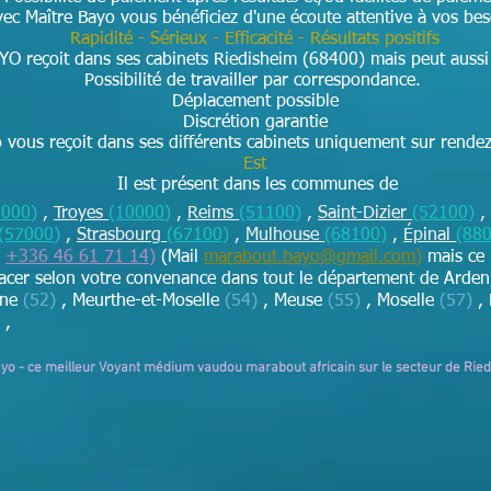
ec Maître Bayo vous bénéficiez d'une écoute attentive à vos be
Rapidité - Sérieux - Efficacité - Résultats positifs
YO reçoit dans ses cabinets Riedisheim (68400) mais peut aussi 
Possibilité de travailler par correspondance.
Déplacement possible
Discrétion garantie
vous reçoit dans ses différents cabinets uniquement sur rende
Est
Il est présent dans les communes de
8000)
,
Troyes
(10000)
,
Reims
(51100)
,
Saint-Dizier
(52100)
,
(57000)
,
Strasbourg
(67100)
,
Mulhouse
(68100)
,
Épinal
(88
+336 46 61 71 14
)
(Mail
marabout.bayo@gmail.com
)
mais ce
lacer selon votre convenance dans tout le département de Arde
rne
(52)
, Meurthe-et-Moselle
(54)
, Meuse
(55)
, Moselle
(57)
, 
,
ayo - ce meilleur Voyant médium vaudou marabout africain sur le secteur de Rie