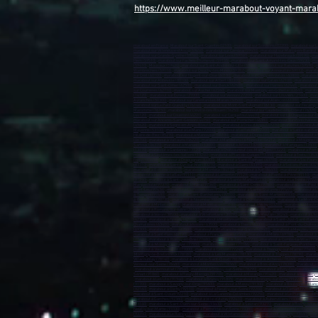
https://www.meilleur-marabout-voyant-mara
marabout en France
,
Marabout sur Saint-Quentin-02100)
,
marabout sur Soissons (02200)
,
marabout sur L
marabout sur Villeneuve-d’Ascq (59650)
,
marabout sur Cambrai (59400)
,
marabout sur Marcq-en-Barœul 
marabout sur Grande-Synthe (59760)
,
marabout sur Loos (59760)
,
marabout sur Hazebrouck (59190)
,
mar
Hem (59510)
,
marabout sur Faches-Thumesnil (59155)
,
marabout sur Saint-Amand-les-Eaux (59230)
,
mar
(59410)
,
Mouvaux (59420)
,
marabout sur Saint-André-lez-Lille (59350)
,
marabout sur Raismes (59590)
,
m
Wambrechies (59118)
,
marabout sur Douchy-les-Mines (59282)
,
marabout sur Annœullin (59112)
,
marabo
sur Creil (60100)
,
marabout sur Nogent-sur-Oise (60180)
,
marabout sur Crépy-en-Valois (60800)
,
marabout
marabout sur Abbeville (80100)
,
marabout sur Albert (80300)
,
marabout sur Calais (62100)
,
marabout sur
marabout sur Saint-Omer (62500)
,
marabout sur Berck (62600)
,
marabout sur Harnes (62440)
,
marabout 
sur Courrières (62710)
,
marabout sur Auchel (62260)
,
marabout sur Montigny-en-Gohelle (62640)
,
marabou
(14120)
,
marabout sur Évreux (27000)
,
marabout sur Vernon (27200)
,
marabout sur Louviers (27400)
,
mara
Avranches (50300)
,
marabout sur Carentan-les-Marais (50500)
,
marabout sur Alençon (61000)
,
marabout
marabout sur Le Petit-Quevilly (76140)
,
marabout sur Mont-Saint-Aignan (76130)
,
marabout sur Fécamp 
Maromme (76150)
,
marabout sur Déville-lès-Rouen (76250)
,
marabout sur Caudebec-lès-Elbeuf (76320)
(44120)
,
marabout sur Couëron (44220)
,
marabout sur Carquefou (44470)
,
marabout sur La Chapelle-sur-E
marabout sur Ancenis-Saint-Géréon (44150)
,
marabout sur Pornichet (44380)
,
marabout sur Pontchâteau
(49620)
,
marabout à Segré-en-Anjou Bleu (49500)
,
marabout à Orée d'Anjou (49270)
,
marabout à Loire-Au
Mayenne (53100)
,
marabout à Le Mans (72000)
,
marabout à La Flèche (72200)
,
marabout à Sablé-sur-Sar
Hilaire-de-Riez (85270)
,
marabout à Manosque (04100)
,
marabout à Digne-les-Bains (04000)
,
marabout à 
(06700)
,
marabout à Vallauris (06220)
,
marabout à Mandelieu-la-Napoule (06212)
,
marabout à Mougins (
Sartoux (06370)
,
marabout à Marseille (13000)
,
marabout à Arles (13200)
,
marabout à Martigues (13500)
(13170)
,
marabout à Gardanne (13120)
,
marabout à Châteauneuf-les-Martigues (13220)
,
marabout à Port
marabout à Septèmes-les-Vallons (13240)
,
marabout à Plan-de-Cuques (13380)
,
marabout à Trets (1353
Fréjus (83600)
,
marabout à Draguignan (83300)
,
Marabout à Saint-Raphaël (83700)
,
marabout à Six-Fours
(83310)
,
marabout à Saint-Cyr-sur-Mer (83270)
,
marabout à Cuers (83390)
,
marabout à Solliès-Pont (832
marabout à Bollène (84500)
,
marabout à Monteux (84170)
,
marabout à Apt (84400)
,
marabout à Vedène (
marabout à Morne-à-la'Eau (97111)
,
marabout à Lamentin (97129)
,
marabout à Pointe-à-Pitre (97110)
,
mar
(97240)
,
marabout à Saint-Joseph (97212)
,
marabout à Sainte-Marie (97230)
,
marabout à La Trinité (97220
Maripasoula (97370)
,
marabout à Mana (97360)
,
marabout à Saint-Denis (97400)
,
marabout à Saint-Paul 
Saint-Leu (97436)
,
marabout à La Possession (97419)
,
marabout à Sainte-Suzanne (97441)
,
marabout à L
à Tsingoni (97680)
,
marabout à Saint-Barthélemy (97700)
,
marabout à Saint-Martin (97800)
,
marabout à 
à Bora-Bora (98730)
,
marabout à Nouméa (98849)
,
marabout à Dumbéa (98835)
,
marabout à Le Mont-Do
marabout à Miribel (01700)
Marabout à Montluçon (03100)
,
marabout à Vichy (03200)
,
marabout à Moulin
marabout à Romans-sur-Isère (26100)
,
marabout à Bourg-lès-Valence (26500)
,
marabout à Pierrelatte (2
marabout à Voiron (38500)
,
marabout à Villefontaine (38090)
,
marabout à Meylan (38240)
,
marabout à L'Is
(42300)
,
marabout à Firminy (42700)
,
marabout à Montbrison (42600)
,
marabout à Saint-Just-Saint-Rambe
Chamalières (63400)
,
marabout à Issoire (63500)
,
marabout à Thiers (63300)
,
marabout à Pont-du-Château
(69300)
,
marabout à Bron (69500)
,
marabout à Villefranche-sur-Saône (69400)
,
marabout à Meyzieu (693
marabout à Saint-Fons (69190)
,
marabout à Francheville (69340)
,
marabout à Moins (69780)
,
marabout à 
(77420)
,
marabout à Roissy-en-Brie (77680)
,
marabout à Torcy (77200)
,
marabout à Combs-la-Ville (773
marabout à Moissy-Cramayel (77550)
,
marabout à Noisiel (77186)
,
marabout à Saint-Fargeau-Ponthierry
marabout à Vaux-le-Pénil (77000)
,
marabout à Cesson (77240)
,
marabout à Thorigny-sur-Marne (77400)
,
Montigny-le-Bretonneux (78180)
,
marabout à Les Mureaux (78130)
,
marabout à Trappes (78190)
,
marabo
Villacoublay (78140)
,
marabout à La Celle-Saint-Cloud (78170)
,
marabout à Achères (78260)
,
marabout à
Verneuil-sur-Seine (78480)
,
marabout à Montesson (78360)
,
marabout à Bois-d'Arcy (78390)
,
marabout à 
,
marabout à Vernouillet (78540)
,
marabout à Croissy-sur-Seine (78290)
,
marabout à Évry-Courcouronnes (
Sénart (91860)
,
marabout à Fleury-Mérogis (91700)
,
marabout à Morangis (91420)
,
marabout à Mennecy 
,
marabout à Les Ulis (91940)
,
marabout à Brunoy (91805)
,
marabout à Brétigny-sur-Orge (91220)
,
marabou
(91700)
,
marabout à Savigny-sur-Orge (91600)
,
marabout à Massy (91300
) ,
marabout à Boulogne-Billanc
(92160)
,
marabout à Clichy (92110)
,
marabout à Neuilly-sur-Seine (92200)
,
marabout à Clamart (92140)
,
m
marabout à Saint-Cloud (92210)
,
marabout à La Garenne-Colombes (92250)
,
marabout à Le Plessis-Robin
marabout à Garches (92380)
,
marabout à Ville-d'Avray (92410)
,
marabout à Aubervilliers (93300)
,
marabou
(93140)
,
marabout à Saint-Ouen-sur-Seine (93400)
,
marabout à Sevran (93270)
,
marabout à Rosny-sous-
Neuilly-sur-Marne (93330
) ,
marabout à Pierrefitte-sur-Seine (93380)
,
marabout à Villemomble (93250)
,
m
(93350)
,
marabout à Le Raincy (93340)
,
marabout à Villetaneuse (93430)
,
marabout à Dugny (93440)
,
mara