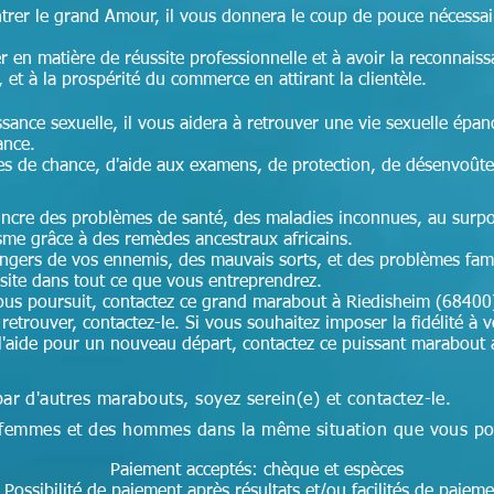
ntrer le grand Amour, il vous donnera le coup de pouce nécessai
r en matière de réussite professionnelle et à avoir la reconnais
, et à la prospérité du commerce en attirant la clientèle.
ssance sexuelle, il vous aidera à retrouver une vie sexuelle épan
ance.
es de chance, d'aide aux examens, de protection, de désenvoût
aincre des problèmes de santé, des maladies inconnues, au surpoi
isme grâce à des remèdes ancestraux africains.
angers de vos ennemis, des mauvais sorts, et des problèmes fam
ssite dans tout ce que vous entreprendrez.
ous poursuit, contactez ce grand marabout à Riedisheim (68400)
retrouver, contactez-le. Si vous souhaitez imposer la fidélité à v
 l'aide pour un nouveau départ, contactez ce puissant marabout 
par d'autres marabouts, soyez serein(e) et contactez-le.
des femmes et des hommes dans la même situation que vous p
Paiement acceptés: chèque et espèces
Possibilité de paiement après résultats et/ou facilités de paieme