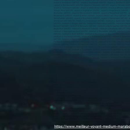
Seppois-le-Bas (68580) , voyant à Seppois-le-Haut (68580) , voyant à Sewen (68290) 
voyant à Soultzeren (68140) , voyant à Soultzmatt (68570) , voyant à Spechbach (6872
, voyant à Storckensohn (68470) , voyant à Stosswihr (68140) , voyant à Strueth (685
voyant à Turckheim (68230) , voyant à Ueberstrass (68580) , voyant à Uffheim (68510
Village-Neuf (68128) , voyant à Vogelgrun (68600) , voyant à Volgelsheim (68600) ,
Wattwiller (68700) , voyant à Weckolsheim (68600) , voyant à Wegscheid (68290) , v
Wildenstein (68820) , voyant à Willer (68960) , voyant à Willer-sur-Thur (68760) , v
Wolschwiller (68480) , voyant à Wuenheim (68500) , voyant à Zaessingue (68130) , 
Ammerschwihr (68410) , médium à Andolsheim (68280) , médium à Appenwihr (6828
(68390) , médium à Balgau (68740) , médium à Ballersdorf (68210) , médium à Ba
Bendorf (68480) , médium à Bennwihr (68126) , médium à Berentzwiller (68130) , 
Biederthal (68480) , médium à Biesheim (68600) , médium à Biltzheim (68127) , mé
médium à Bourbach-le-Haut (68290) , médium à Bouxwiller (68480) , médium à Bré
(68210) , médium à Buhl (68530) , médium à Burnhaupt-le-Bas (68520) , médium à 
médium à Courtavon (68480) , médium à Dannemarie (68210) , médium à Dessenheim
(68720) , médium à Eguisheim (68420) , médium à Elbach (68210) , médium à Emli
Feldkirch (68540) , médium à Fellering (68470) , médium à Ferrette (68480) , mé
Friesen (68580) , médium à Frœningen (68720) , médium à Fulleren (68210) , médi
médium à Griesbach-au-Val (68140) , médium à Grussenheim (68320) , médium à G
Habsheim (68440) , médium à Hagenbach (68210) , médium à Hagenthal-le-Bas (68
Heidwiller (68720) , médium à Heimersdorf (68560) , médium à Heimsbrunn (68990
Hindlingen (68580) , médium à Hirsingue (68560) , médium à Hirtzbach (68118) ,
Hundsbach (68130) ,
médium à Huningue (68330)
, médium à Husseren-les-Châteaux
(68500) , médium à Jebsheim (68320) , médium à Jettingen (68130) , médium à Jun
Kirchberg (68290) , médium à Knœringue (68220) , médium à Kruth (68820) , médi
Lautenbach (68610) , médium à Lautenbachzell (68610) , médium à Lauw (68290) 
(68480) , médium à Lièpvre (68660) , médium à Ligsdorf (68480) , médium à Linsd
Lutterbach (68460) , médium à Magny (68210) , médium à Magstatt-le-Bas (68510)
(68380) , médium à Meyenheim (68890) , médium à Michelbach-le-Bas (68730) , méd
médium à Moosch (68690) , médium à Mooslargue (68580) , médium à Morschwiller
médium à Muntzenheim (68320) , médium à Munwiller (68250) , médium à Murbach
Niedermorschwihr (68230) , médium à Niffer (68680) , médium à Oberbruck (6829
Oderen (68830) , médium à Oltingue (68480) , médium à Orbey (68370) , médium à
Pfetterhouse (68480) , médium à Porte du Ried (68320) , médium à Pulversheim 
Rantzwiller (68510) , médium à Réguisheim (68890) , médium à Reiningue (68950) ,
près-Masevaux (68290) , médium à Rimbachzell (68500) , médium à Riquewihr (68
(68480) , médium à Rorschwihr (68590) , médium à Rosenau (68128) , médium à Ro
médium à Saint-Cosme (68210) , médium à Saint-Hippolyte (68590) , médium à Sain
Schlierbach (68440) , médium à Schweighouse-Thann (68520) , médium à Schwoben
(68380) , médium à Sondersdorf (68480) , médium à Soppe-le-Bas (68780) ,
médium
(68700) , médium à Steinbrunn-le-Bas (68440) , médium à Steinbrunn-le-Haut (684
médium à Tagolsheim (68720) , médium à Tagsdorf (68130) ,
médium à Thann (68
Uffholtz (68700) , médium à Ungersheim (68190) , médium à Urbès (68121) , médi
(68600) , médium à Vœgtlinshoffen (68420) , médium à Wahlbach (68130) , médiu
Wegscheid (68290) , médium à Wentzwiller (68220) , médium à Werentzhouse (6848
(68960) , médium à Willer-sur-Thur (68760) , médium à Winkel (68480) ,
médium à
médium à Wuenheim (68500) , médium à Zaessingue (68130) , médium à Zellenber
https://www.meilleur-voyant-medium-marab