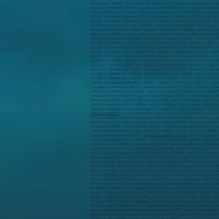
Malmerspach (68550) , marabout à Manspach (68210) , marabout à Masevaux-Nieder
marabout à Mittelwihr (68630) , marabout à Mittlach (68380) , marabout à Mitzach
marabout à Muespach (68640) , marabout à Muespach-le-Haut (68640) , marabout 
(68530) , marabout à Mœrnach (68480) , marabout à Nambsheim (68740) , marabout
(68290) , marabout à Oberentzen (68127) , marabout à Oberhergheim (68127) , mar
(68370) , marabout à Orschwihr (68500) , marabout à Osenbach (68570) , marabout 
marabout à Pulversheim (68840) , marabout à Raedersdorf (68480) , marabout à R
Réguisheim (68890) , marabout à Reiningue (68950) , marabout à Retzwiller (68210)
, marabout à Rimbachzell (68500) , marabout à Riquewihr (68340) , marabout à Ri
marabout à Rorschwihr (68590) , marabout à Rosenau (68128) , marabout à Rouffa
(68720) , marabout à Saint-Cosme (68210) , marabout à Saint-Hippolyte (68590) , 
(68390) , marabout à Schlierbach (68440) , marabout à Schweighouse-Thann (68520
(68510) , marabout à Sondernach (68380) , marabout à Sondersdorf (68480) , mara
Staffelfelden (68850) , marabout à Steinbach (68700) , marabout à Steinbrunn-le-B
marabout à Strueth (68580) , marabout à Sundhoffen (68280) , marabout à Tagolsh
marabout à Ueberstrass (68580) , marabout à Uffheim (68510) , marabout à Uffholt
marabout à Village-Neuf (68128) , marabout à Vogelgrun (68600) , marabout à Vol
marabout à Wasserbourg (68230) , marabout à Wattwiller (68700) , marabout à We
(68320) , marabout à Widensolen (68320) , marabout à Wihr-au-Val (68230) , marab
, marabout à Wittersdorf (68130) , marabout à Wolfersdorf (68210) , marabout à W
marabout à Zimmersheim (68440) , voyant à Algolsheim (68600) , voyant à Altenach (
à Aspach-Michelbach (68700) , voyant à Attenschwiller (68220) , voyant à Aubure (68
Battenheim (68390) , voyant à Beblenheim (68980) , voyant à Bellemagny (68210) , vo
(68500) , voyant à Bettendorf (68560) , voyant à Bettlach (68480) , voyant à Biederth
à Bollwiller (68540) , voyant à Bourbach-le-Bas (68290) , voyant à Bourbach-le-Haut
Didenheim (68350)
, voyant à Buethwiller (68210) , voyant à Buhl (68530) , voyant 
à Colmar (68000) , voyant à Courtavon (68480) , voyant à Dannemarie (68210) , voyan
(68720) , voyant à Eguisheim (68420) , voyant à Elbach (68210) , voyant à Emlingen (
à Fellering (68470) , voyant à Ferrette (68480) , voyant à Fessenheim (68740) , voya
voyant à Fulleren (68210) , voyant à Galfingue (68990) , voyant à Geishouse (68690)
, voyant à Gueberschwihr (68420) ,
voyant à Guebwiller (68500)
, voyant à Guémar (6
voyant à Hagenthal-le-Haut (68220) , voyant à Hartmannswiller (68500) , voyant à H
voyant à Heiwiller (68130) , voyant à Helfrantzkirch (68510) , voyant à Herrlisheim-
voyant à Hohrod (68140) , voyant à Hombourg (68490) , voyant à Horbourg-Wihr (68
(68720) , voyant à Illhaeusern (68970) , voyant à Illtal (68960) , voyant à Illzach (
Kaysersberg Vignoble (68240) , voyant à Kembs (68680) , voyant à Kiffis (68480) , v
voyant à Landser (68440) , voyant à Lapoutroie (68650) , voyant à Largitzen (68580
voyant à Leymen (68220) , voyant à Liebenswiller (68220) , voyant à Liebsdorf (68480
Munster (68140) , voyant à Lutter (68480) , voyant à Lutterbach (68460) , voyant à 
Merxheim (68500) , voyant à Metzeral (68380) , voyant à Meyenheim (68890) , voyant 
Montreux-Vieux (68210) , voyant à Moosch (68690) , voyant à Mooslargue (68580) , 
(68140) , voyant à Muntzenheim (68320) , voyant à Munwiller (68250) , voyant à Mur
Niedermorschwihr (68230) , voyant à Niffer (68680) , voyant à Oberbruck (68290) , 
voyant à Oltingue (68480) , voyant à Orbey (68370) , voyant à Orschwihr (68500) , v
(68320) , voyant à Pulversheim (68840) , voyant à Raedersdorf (68480) , voyant à R
Reiningue (68950) , voyant à Retzwiller (68210) , voyant à Ribeauvillé (68150) , voya
(68340) , voyant à Rixheim (68170) , voyant à Roderen (68800) , voyant à Rodern (6
voyant à Ruederbach (68560) , voyant à Ruelisheim (68270) , voyant à Rumersheim-le-
Ulrich (68210) , voyant à Sainte-Croix-aux-Mines (68160) , voyant à Sainte-Croix-e