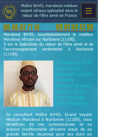
Maître BAYO, marabout médium
voyant sérieux spécialisé dans le
retour de l'être aimé en France
09 81 64 51 99
06 46 61 71 14
Marabout BAYO, incontestablement le meilleur
Marabout Africain sur Narbonne (11100).
Il est le Spécialiste du retour de l'être aimé et de
l'accompagnement sentimental à Narbonne
(11100).
Contactez-le et il
vous fera un
diagnostic gratuit
sur votre
situation et vous
donnera la clé
pour résoudre
votre problème.
En consultant Maître BAYO, Grand Voyant
Medium Marabout à Narbonne (11100), vous
bénéficiez de ses connaissances et sa
science
traditionnelle
africaine issue de sa
grande famille reconnue pour ses dons en