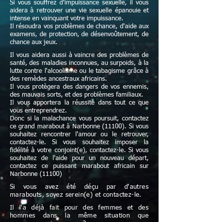
Si vous souffrez d’impuissance sexuelle, il vous
aidera à retrouver une vie sexuelle épanouie et
intense en vainquant votre impuissance.
Il résoudra vos problèmes de chance, d'aide aux
examens, de protection, de désenvoûtement, de
chance aux jeux.
Il vous aidera aussi à vaincre des problèmes de
santé, des maladies inconnues, au surpoids, à la
lutte contre l'alcoolisme ou le tabagisme grâce à
des remèdes ancestraux africains.
Il vous protègera des dangers de vos ennemis,
des mauvais sorts, et des problèmes familiaux.
Il vous apportera la réussite dans tout ce que
vous entreprendrez.
Donc si la malachance vous poursuit, contactez
ce grand marabout à Narbonne (11100). Si vous
souhaitez rencontrer l'amour ou le retrouver,
contactez-le. Si vous souhaitez imposer la
fidélité à votre conjoint(e), contactez-le. Si vous
souhaitez de l'aide pour un nouveau départ,
contactez ce puissant marabout africain sur
Narbonne (11100)
Si vous avez été déçu par d'autres
marabouts, soyez serein(e) et contactez-le.
Il l'a déjà fait pour des femmes et des
hommes dans la même situation que