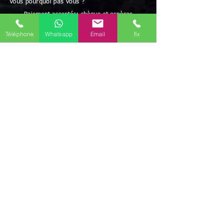
vous pourquoi pas vous ?
Paiement acceptés: chèque et espèces
Possibilité de paiement après résultats et/ou
facilités de paiement
Téléphone
Whatsapp
Email
fix
Avec Maître Bayo vous bénéficiez d'une écoute
attentive à vos besoins
Rapidité - Sérieux - Efficacité - Résultats positifs
Maître BAYO reçoit dans ses cabinets Narbonne
(11100) mais peut aussi se déplacer.
Possibilité de travailler par correspondance.
Déplacement possible
Discrétion garantie
Le voyant médium Bayo vous reçoit dans ses
différents cabinets uniquement sur rendez-vous
en régions
Languedoc-Roussillon-Midi-Pyrénée
Il est présent dans les communes de
Pamiers
(09100)
,
Narbonne
(11100)
,
Rodez
(12000)
,
Nîmes
(30000)
,
Toulouse
(31000)
,
Auch
(32000)
,
Montpellier
(34000)
,
Cahors
(46000)
,
Mende
(48000)
,
Tarbes
(65000)
,
Perpignan
(66000)
,
Albi
(81000)
,
Montauban
(82000)
,
Il travaille aussi par téléphone
(joignable au
+336 46 61 71 14
)
(Mail
marabout.bayo@gmail.com
)
mais ce marabout
médium Bayo peut aussi se déplacer selon votre
convenance dans tout le département de Ariège
(09)
, Aude
(11)
, Aveyron
(12)
, Gard
(30)
,