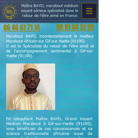
Maître BAYO, marabout médium
voyant sérieux spécialisé dans le
retour de l'être aimé en France
09 81 64 51 99
06 46 61 71 14
Marabout BAYO, incontestablement le meilleur
Marabout Africain sur Gif-sur-Yvette (91190).
Il est le Spécialiste du retour de l'être aimé et
de l'accompagnement sentimental à Gif-sur-
Yvette (91190).
Contactez-le et il
vous fera un
diagnostic gratuit
sur votre
situation et vous
donnera la clé
pour résoudre
votre problème.
En consultant Maître BAYO, Grand Voyant
Medium Marabout à Gif-sur-Yvette (91190),
vous bénéficiez de ses connaissances et sa
science
traditionnelle
africaine issue de