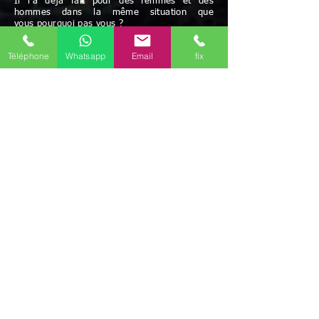
Il l'a déjà fait pour des femmes et des
hommes dans la même situation que
vous pourquoi pas vous ?
Paiement acceptés: chèque et espèces
Téléphone
Whatsapp
Email
fix
Possibilité de paiement après résultats
et/ou facilités de paiement
Avec Maître Bayo vous bénéficiez d'une écoute
attentive à vos besoins
Rapidité - Sérieux - Efficacité - Résultats positifs
Maître BAYO reçoit dans ses cabinets Gif-sur-
Yvette (91190), mais peut aussi se déplacer.
Possibilité de travailler par correspondance.
Déplacement possible
Discrétion garantie
Le voyant médium Bayo vous reçoit dans ses
différents cabinets uniquement sur rendez-vous
en région d'
Île-de-France
.
Il est présent dans les communes de
Paris
(75)
,
Melun
(77000)
,
Meaux
(77100)
,
Versailles
(78000)
,
Évry-Courcouronnes
(91000)
,
Boulogne-Billancourt
(92100)
,
Montreuil
(93100)
,
Aubervilliers
(93300)
,
Créteil
(94000)
,
Vitry-sur-Seine
(94400)
,
Argenteuil
(95100)
,
Il
travaille aussi par téléphone (joignable au
+336
46 61 71 14)
(Mail
marabout.bayo@gmail.com
)
mais ce marabout
médium Bayo peut aussi se déplacer selon votre