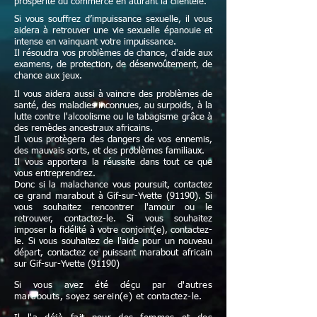
prospérité du commerce en attirant la clientèle.
Si vous souffrez d’impuissance sexuelle, il vous
aidera à retrouver une vie sexuelle épanouie et
intense en vainquant votre impuissance.
Il résoudra vos problèmes de chance, d'aide aux
examens, de protection, de désenvoûtement, de
chance aux jeux.
Il vous aidera aussi à vaincre des problèmes de
santé, des maladies inconnues, au surpoids, à la
lutte contre l'alcoolisme ou le tabagisme grâce à
des remèdes ancestraux africains.
Il vous protègera des dangers de vos ennemis,
des mauvais sorts, et des problèmes familiaux.
Il vous apportera la réussite dans tout ce que
vous entreprendrez.
Donc si la malachance vous poursuit, contactez
ce grand marabout à Gif-sur-Yvette (91190). Si
vous souhaitez rencontrer l'amour ou le
retrouver, contactez-le. Si vous souhaitez
imposer la fidélité à votre conjoint(e), contactez-
le. Si vous souhaitez de l'aide pour un nouveau
départ, contactez ce puissant marabout africain
sur Gif-sur-Yvette (91190)
Si vous avez été déçu par d'autres
marabouts, soyez serein(e) et contactez-le.