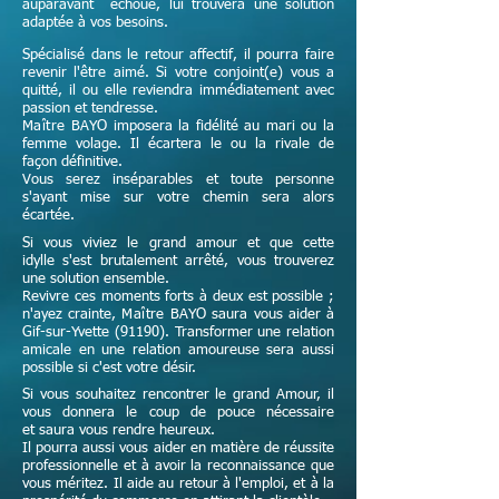
auparavant échoué, lui trouvera une solution
adaptée à vos besoins.
Spécialisé dans le retour affectif, il pourra faire
revenir l'être aimé. Si votre conjoint(e) vous a
quitté, il ou elle reviendra immédiatement avec
passion et tendresse.
Maître
BAYO imposera la fidélité au mari ou la
femme volage. Il écartera le ou la rivale de
façon définitive.
Vous serez inséparables et toute personne
s'ayant mise sur votre chemin sera alors
écartée.
Si vous viviez le grand amour et que cette
idylle s'est brutalement arrêté, vous trouverez
une solution ensemble.
Revivre ces moments forts à deux est possible ;
n'ayez crainte,
Maître
BAYO saura vous aider à
Gif-sur-Yvette (91190). Transformer une relation
amicale en une relation amoureuse sera aussi
possible si c'est votre désir.
Si vous souhaitez rencontrer le grand Amour, il
vous donnera le coup de pouce nécessaire
et
saura vous rendre heureux.
Il pourra aussi vous aider en matière de réussite
professionnelle et à avoir la reconnaissance que
vous méritez. Il aide au retour à l'emploi, et à la