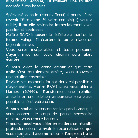
auparavant échoué, lui trouvera une solution
adaptée à vos besoins.
Spécialisé dans le retour affectif, il pourra faire
revenir l'être aimé. Si votre conjoint(e) vous a
quitté, il ou elle reviendra immédiatement avec
passion et tendresse.
Maître
BAYO imposera la fidélité au mari ou la
femme volage. Il écartera le ou la rivale de
façon définitive.
Vous serez inséparables et toute personne
s'ayant mise sur votre chemin sera alors
écartée.
Si vous viviez le grand amour et que cette
idylle s'est brutalement arrêté, vous trouverez
une solution ensemble.
Revivre ces moments forts à deux est possible ;
n'ayez crainte,
Maître
BAYO saura vous aider à
Harnes (62440). Transformer une relation
amicale en une relation amoureuse sera aussi
possible si c'est votre désir.
Si vous souhaitez rencontrer le grand Amour, il
vous donnera le coup de pouce nécessaire
et
saura vous rendre heureux.
Il pourra aussi vous aider en matière de réussite
professionnelle et à avoir la reconnaissance que
vous méritez. Il aide au retour à l'emploi, et à la