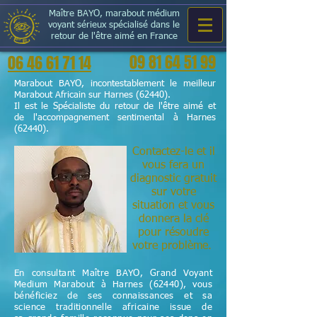
Maître BAYO, marabout médium
voyant sérieux spécialisé dans le
retour de l'être aimé en France
09 81 64 51 99
06 46 61 71 14
Marabout BAYO, incontestablement le meilleur
Marabout Africain sur Harnes (62440).
Il est le Spécialiste du retour de l'être aimé et
de l'accompagnement sentimental à Harnes
(62440).
Contactez-le et il
vous fera un
diagnostic gratuit
sur votre
situation et vous
donnera la clé
pour résoudre
votre problème.
En consultant Maître BAYO, Grand Voyant
Medium Marabout à Harnes (62440), vous
bénéficiez de ses connaissances et sa
science
traditionnelle
africaine issue de