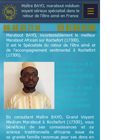
Maître BAYO, marabout médium
voyant sérieux spécialisé dans le
retour de l'être aimé en France
09 81 64 51 99
06 46 61 71 14
Marabout BAYO, incontestablement le meilleur
Marabout Africain sur Rochefort (17300).
Il est le Spécialiste du retour de l'être aimé et
de l'accompagnement sentimental à Rochefort
(17300).
Contactez-le et il
vous fera un
diagnostic gratuit
sur votre
situation et vous
donnera la clé
pour résoudre
votre problème.
En consultant Maître BAYO, Grand Voyant
Medium Marabout à Rochefort (17300), vous
bénéficiez de ses connaissances et sa
science
traditionnelle
africaine issue de
sa grande famille reconnue pour ses dons en