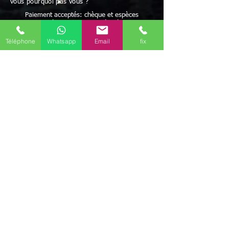
vous pourquoi pas vous ?
Paiement acceptés: chèque et espèces
Possibilité de paiement après résultats
et/ou facilités de paiement
Avec Maître Bayo vous bénéficiez d'une écoute
Téléphone
Whatsapp
Email
fix
attentive à vos besoins
Rapidité - Sérieux - Efficacité - Résultats positifs
Maître BAYO reçoit dans ses cabinets Rochefort
(17300) mais peut aussi se déplacer.
Possibilité de travailler par correspondance.
Déplacement possible
Discrétion garantie
Le voyant médium Bayo vous reçoit dans ses
différents cabinets uniquement sur rendez-vous
en régions
Aquitaine-Limousin-Poitou-Charentes
Il est présent dans les communes de
Angoulême
(16000)
,
La Rochelle
(17000)
,
Brive-la-Gaillarde
(19100)
,
Guéret
(23000)
,
Périgueux
(24000)
,
Bordeaux
(33000)
,
Mont-
de-Marsan
(40000)
,
Agen
(47000)
,
Pau
(64000)
,
Niort
(79000)
,
Poitiers
(86000)
,
Limoges
(87000)
,
Il travaille aussi par
téléphone (joignable au
+336 46 61 71 14
)
(Mail
marabout.bayo@gmail.com
)
mais ce marabout
médium Bayo peut aussi se déplacer selon votre
convenance dans tout le
département de Charente
(16)
, Charente-