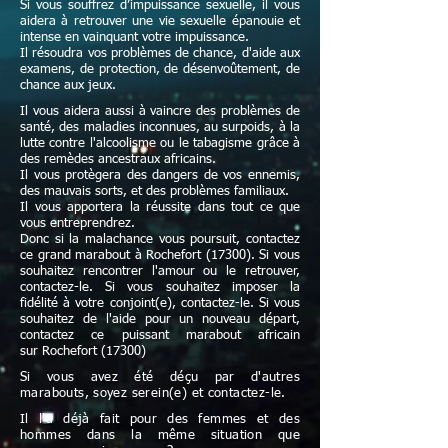
Si vous souffrez d’impuissance sexuelle, il vous
aidera à retrouver une vie sexuelle épanouie et
intense en vainquant votre impuissance.
Il résoudra vos problèmes de chance, d'aide aux
examens, de protection, de désenvoûtement, de
chance aux jeux.
Il vous aidera aussi à vaincre des problèmes de
santé, des maladies inconnues, au surpoids, à la
lutte contre l'alcoolisme ou le tabagisme grâce à
des remèdes ancestraux africains.
Il vous protègera des dangers de vos ennemis,
des mauvais sorts, et des problèmes familiaux.
Il vous apportera la réussite dans tout ce que
vous entreprendrez.
Donc si la malachance vous poursuit, contactez
ce grand marabout à Rochefort (17300). Si vous
souhaitez rencontrer l'amour ou le retrouver,
contactez-le. Si vous souhaitez imposer la
fidélité à votre conjoint(e), contactez-le. Si vous
souhaitez de l'aide pour un nouveau départ,
contactez ce puissant marabout africain
sur Rochefort (17300)
Si vous avez été déçu par d'autres
marabouts, soyez serein(e) et contactez-le.
Il l'a déjà fait pour des femmes et des
hommes dans la même situation que