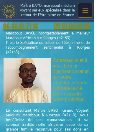
Maître BAYO, marabout médium
voyant sérieux spécialisé dans le
retour de l'être aimé en France
09 81 64 51 99
06 46 61 71 14
Marabout BAYO, incontestablement le meilleur
Marabout Africain sur Riorges (42153).
Il est le Spécialiste du retour de l'être aimé et de
l'accompagnement sentimental à Riorges
(42153).
Contactez-le et il
vous fera un
diagnostic gratuit
sur votre
situation et vous
donnera la clé
pour résoudre
votre problème.
En consultant Maître BAYO, Grand Voyant
Medium Marabout à Riorges (42153), vous
bénéficiez de ses connaissances et sa
science
traditionnelle
africaine issue de sa
grande famille reconnue pour ses dons en