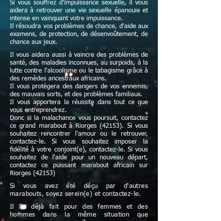
Si vous souffrez d’impuissance sexuelle, il vous
aidera à retrouver une vie sexuelle épanouie et
intense en vainquant votre impuissance.
Il résoudra vos problèmes de chance, d'aide aux
examens, de protection, de désenvoûtement, de
chance aux jeux.
Il vous aidera aussi à vaincre des problèmes de
santé, des maladies inconnues, au surpoids, à la
lutte contre l'alcoolisme ou le tabagisme grâce à
des remèdes ancestraux africains.
Il vous protègera des dangers de vos ennemis,
des mauvais sorts, et des problèmes familiaux.
Il vous apportera la réussite dans tout ce que
vous entreprendrez.
Donc si la malachance vous poursuit, contactez
ce grand marabout à Riorges (42153). Si vous
souhaitez rencontrer l'amour ou le retrouver,
contactez-le. Si vous souhaitez imposer la
fidélité à votre conjoint(e), contactez-le. Si vous
souhaitez de l'aide pour un nouveau départ,
contactez ce puissant marabout africain sur
Riorges (42153)
Si vous avez été déçu par d'autres
marabouts, soyez serein(e) et contactez-le.
Il l'a déjà fait pour des femmes et des
hommes dans la même situation que