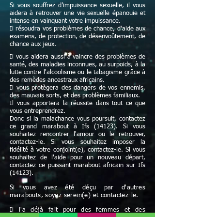
Si vous souffrez d’impuissance sexuelle, il vous
aidera à retrouver une vie sexuelle épanouie et
intense en vainquant votre impuissance.
Il résoudra vos problèmes de chance, d'aide aux
examens, de protection, de désenvoûtement, de
chance aux jeux.
Il vous aidera aussi à vaincre des problèmes de
santé, des maladies inconnues, au surpoids, à la
lutte contre l'alcoolisme ou le tabagisme grâce à
des remèdes ancestraux africains.
Il vous protègera des dangers de vos ennemis,
des mauvais sorts, et des problèmes familiaux.
Il vous apportera la réussite dans tout ce que
vous entreprendrez.
Donc si la malachance vous poursuit, contactez
ce grand marabout à Ifs (14123). Si vous
souhaitez rencontrer l'amour ou le retrouver,
contactez-le. Si vous souhaitez imposer la
fidélité à votre conjoint(e), contactez-le. Si vous
souhaitez de l'aide pour un nouveau départ,
contactez ce puissant marabout africain sur Ifs
(14123).
Si vous avez été déçu par d'autres
marabouts, soyez serein(e) et contactez-le.
Il l'a déjà fait pour des femmes et des