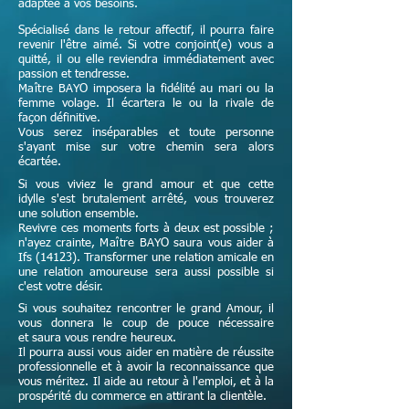
adaptée à vos besoins.
Spécialisé dans le retour affectif, il pourra faire
revenir l'être aimé. Si votre conjoint(e) vous a
quitté, il ou elle reviendra immédiatement avec
passion et tendresse.
Maître
BAYO imposera la fidélité au mari ou la
femme volage. Il écartera le ou la rivale de
façon définitive.
Vous serez inséparables et toute personne
s'ayant mise sur votre chemin sera alors
écartée.
Si vous viviez le grand amour et que cette
idylle s'est brutalement arrêté, vous trouverez
une solution ensemble.
Revivre ces moments forts à deux est possible ;
n'ayez crainte,
Maître
BAYO saura vous aider à
Ifs (14123). Transformer une relation amicale en
une relation amoureuse sera aussi possible si
c'est votre désir.
Si vous souhaitez rencontrer le grand Amour, il
vous donnera le coup de pouce nécessaire
et
saura vous rendre heureux.
Il pourra aussi vous aider en matière de réussite
professionnelle et à avoir la reconnaissance que
vous méritez. Il aide au retour à l'emploi, et à la
prospérité du commerce en attirant la clientèle.