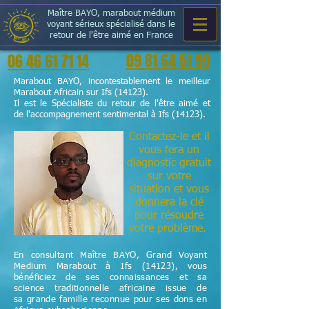
Maître BAYO, marabout médium
voyant sérieux spécialisé dans le
retour de l'être aimé en France
09 81 64 51 99
06 46 61 71 14
Marabout BAYO, incontestablement le meilleur
Marabout Africain sur Ifs (14123).
Il est le Spécialiste du retour de l'être aimé et
de l'accompagnement sentimental à Ifs (14123).
Contactez-le et il
vous fera un
diagnostic gratuit
sur votre
situation et vous
donnera la clé
pour résoudre
votre problème.
En consultant Maître BAYO, Grand Voyant
Medium Marabout à Ifs (14123), vous
bénéficiez de ses connaissances et sa
science
traditionnelle
africaine issue de
sa grande famille reconnue pour ses dons en