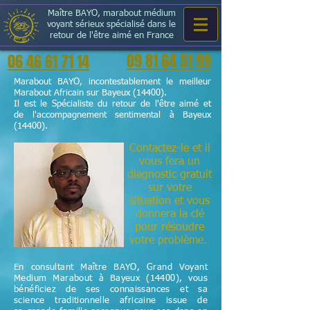
Maître BAYO, marabout médium
voyant sérieux spécialisé dans le
retour de l'être aimé en France
09 81 64 51 99
06 46 61 71 14
Marabout BAYO, incontestablement le meilleur
Marabout Africain sur Bayeux (14400).
Il est le Spécialiste du retour de l'être aimé et
de l'accompagnement sentimental à Bayeux
(14400).
Contactez-le et il
vous fera un
diagnostic gratuit
sur votre
situation et vous
donnera la clé
pour résoudre
votre problème.
En consultant Maître BAYO, Grand Voyant
Medium Marabout à Bayeux (14400), vous
bénéficiez de ses connaissances et sa
science
traditionnelle
africaine issue de