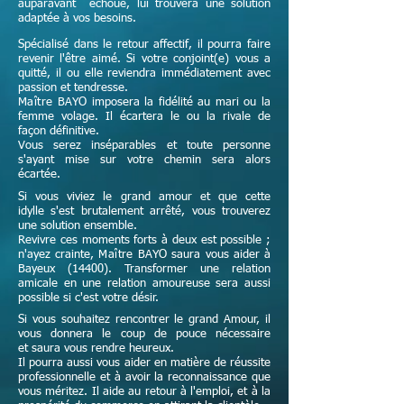
auparavant échoué, lui trouvera une solution
adaptée à vos besoins.
Spécialisé dans le retour affectif, il pourra faire
revenir l'être aimé. Si votre conjoint(e) vous a
quitté, il ou elle reviendra immédiatement avec
passion et tendresse.
Maître
BAYO imposera la fidélité au mari ou la
femme volage. Il écartera le ou la rivale de
façon définitive.
Vous serez inséparables et toute personne
s'ayant mise sur votre chemin sera alors
écartée.
Si vous viviez le grand amour et que cette
idylle s'est brutalement arrêté, vous trouverez
une solution ensemble.
Revivre ces moments forts à deux est possible ;
n'ayez crainte,
Maître
BAYO saura vous aider à
Bayeux (14400). Transformer une relation
amicale en une relation amoureuse sera aussi
possible si c'est votre désir.
Si vous souhaitez rencontrer le grand Amour, il
vous donnera le coup de pouce nécessaire
et
saura vous rendre heureux.
Il pourra aussi vous aider en matière de réussite
professionnelle et à avoir la reconnaissance que
vous méritez. Il aide au retour à l'emploi, et à la