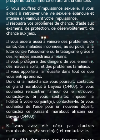
prospérité du commerce en attirant la clientèle.
Si vous souffrez d’impuissance sexuelle, il vous
aidera à retrouver une vie sexuelle épanouie et
intense en vainquant votre impuissance.
Il résoudra vos problèmes de chance, d'aide aux
examens, de protection, de désenvoûtement, de
chance aux jeux.
Il vous aidera aussi à vaincre des problèmes de
santé, des maladies inconnues, au surpoids, à la
lutte contre l'alcoolisme ou le tabagisme grâce à
des remèdes ancestraux africains.
Il vous protègera des dangers de vos ennemis,
des mauvais sorts, et des problèmes familiaux.
Il vous apportera la réussite dans tout ce que
vous entreprendrez.
Donc si la malachance vous poursuit, contactez
ce grand marabout à Bayeux (14400). Si vous
souhaitez rencontrer l'amour ou le retrouver,
contactez-le. Si vous souhaitez imposer la
fidélité à votre conjoint(e), contactez-le. Si vous
souhaitez de l'aide pour un nouveau départ,
contactez ce puissant marabout africain sur
Bayeux (14400).
Si vous avez été déçu par d'autres
marabouts, soyez serein(e) et contactez-le.