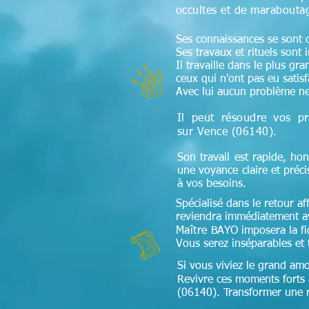
occultes et de maraboutag
Ses connaissances se sont di
Ses travaux et rituels sont 
Il travaille dans le plus gr
ceux qui n'ont pas eu satis
Avec lui aucun problème ne
Il peut résoudre vos pr
sur Vence (06140)
.
Son travail est rapide, hon
une voyance claire et préc
à vos besoins.
Spécialisé dans le retour aff
reviendra immédiatement av
Maître
BAYO imposera la fidé
Vous serez inséparables et 
Si vous viviez le grand amo
Revivre ces moments forts à
(06140). Transformer une re