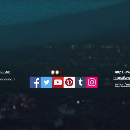
out.com
https://
https://
bout.com
https://
aon (02000)
,
marabout sur Château-Thierry (02400)
,
marabout sur Tergnier (02700)
,
marabout sur Chauny (02300)
,
marabout sur Villers-Cotterêts (02600)
,
marabout sur Lille (59800)
,
(59700)
,
marabout sur Wattrelos (59150)
,
marabout sur valenciennes (59300)
,
marabout sur Douai (59500)
,
marabout sur Aulnoye-Aymeries (59620)
,
marabout sur Leers (59115)
,
ma
about sur Coudekerque-Branche (59210)
,
marabout sur La Madeleine (59110)
,
marabout sur Croix (59170)
,
marabout sur Mons-en-Barœul (59370)
,
marabout sur Halluin (59250)
,
mara
about sur Sin-le-Noble (59450)
,
marabout sur Haubourdin (59320)
,
marabout sur Bailleul (59270)
,
marabout sur Wattignies (59635)
,
marabout sur Caudry (59540)
,
marabout sur Haut
arabout sur Seclin (59113)
,
marabout sur Comines (59560)
,
marabout sur Somain (59490)
,
marabout sur Marly (59770)
,
marabout sur Fourmies (59610)
,
marabout sur Bruay-sur-l’Es
ut sur Vieux-Condé (59690)
,
marabout sur Marquette-lez-Lille (59520)
,
marabout sur Neuville-en-Ferrain (59960)
,
marabout sur Aniche (59580)
,
marabout sur Jeumont (59460)
,
marab
 sur Senlis (60300)
,
marabout sur Méru (60110)
,
marabout sur Noyon (60400)
,
marabout sur Montataire (60160)
,
marabout sur Pont-Sainte-Maxence (60700)
,
marabout sur Chantilly 
 Arras (62000)
,
marabout sur Boulogne-sur-Mer (62200)
,
marabout sur Lens (62300)
,
marabout sur Liévin (62800)
,
marabout sur Hénin-Beaumont (62110)
,
marabout sur Béthune (624
sur Outreau (62230)
,
marabout sur Bully-les-Mines (62160)
,
marabout sur Nœux-les-Mines (62160)
,
marabout sur Longuenesse (62219)
,
marabout sur Méricourt (62680)
,
marabout s
t sur Aire-sur-la-Lys (62120)
,
marabout sur Lillers (62190)
,
marabout sur Caen (14000)
,
marabout sur Hérouville-Saint-Clair (14200)
,
marabout sur Lisieux (14100)
,
marabout sur Vir
bout sur Val-de-Reuil (27100)
,
marabout sur Gisors (27140)
,
marabout sur Pont-Audemer (27500)
,
Marabout sur Bernay (27300)
,
marabout sur Cherbourg-en-Cotentin (50100)
,
marabo
 sur Flers (61100)
,
marabout sur Argentan (61200)
,
marabout sur Rouen (76000)
,
marabout sur Le Havre (76600)
,
marabout sur Dieppe (76203)
,
marabout sur Sotteville-lès-Rouen (7
(76400)
,
marabout sur Elbeuf (76503)
,
marabout sur Montivilliers (76290)
,
marabout sur Canteleu (76380)
,
marabout sur Bois-Guillaume (76230)
,
marabout sur Yvetot (76196)
,
marabou
,
marabout sur Port-Jérôme-sur-Seine (76330)
,
Marabout sur Nantes (44100)
,
marabout sur Saint-Nazaire (44600)
,
marabout sur Saint-Herblain (44800)
,
marabout sur Rezé (44400)
,
m
rdre (44240)
,
marabout sur Bouguenais (44340)
,
marabout sur La Baule-Escoublac (44500)
,
marabout sur Guérande (44350)
,
marabout sur Sainte-Luce-sur-Loire (44980)
,
marabout su
 (44160)
,
marabout sur Thouaré-sur-Loire (44470)
,
marabout à Angers (49100)
,
marabout à Cholet (49300)
,
marabout à Saumur (49400)
,
marabout à Sèvremoine (49450)
,
marabout à 
thion (49250)
,
marabout à Montrevault-sur-Èvre (49110)
,
marabout à Trélazé (49800)
,
marabout à Avrillé (49240)
,
marabout à Les Ponts-de-Cé (49130)
,
marabout à Brissac Loire Aub
the (72300)
,
marabout à Allonnes (72700)
,
marabout à La a Roche-sur-Yon (85000)
,
marabout à Les Sables-d'Olonne (85100)
,
marabout à Challans (85300)
,
marabout à Montaigu-Ven