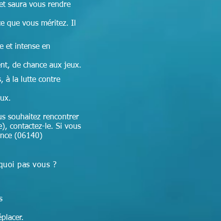
 et
saura vous rendre
ce que vous méritez. Il
e et intense en
nt, de chance aux jeux.
 à la lutte contre
aux.
s souhaitez rencontrer
e), contactez-le. Si vous
ence (06140)
quoi pas vous ?
ns
placer.