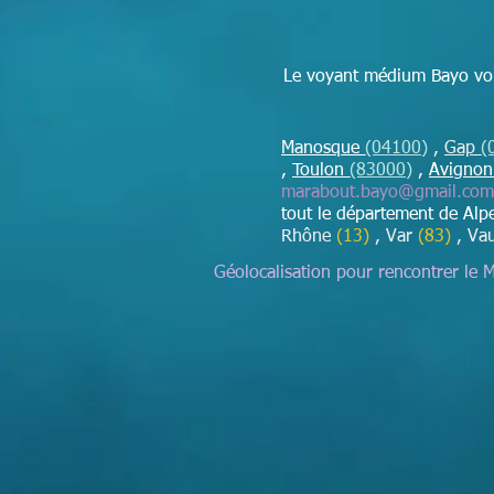
Le voyant médium Bayo vou
Manosque
(04100)
,
Gap
(
,
Toulon
(83000)
,
Avigno
marabout.bayo@gmail.com
tout le département de Al
Rhône
(13)
, Var
(83)
, Va
Géolocalisation pour rencontrer le 