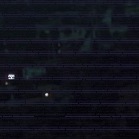
Gap (05000)
,
marabout à Briançon (05100)
,
marabout à Nice (06000)
,
marabout à Cannes (06150)
,
marabout à Antibes (06600)
,
marabout à Cagnes-sur-Mer (06800)
,
marabout à Grasse
06250)
,
marabout à Vence (06140)
,
marabout à Villeneuve-Loubet (06270)
,
marabout à Valbonne (06560)
,
marabout à Beausoleil (06240)
,
marabout à Roquebrune-Cap-Martin (06190)
,
,
marabout à Aubagne (13400)
,
marabout à Salon-de-Provence (13300)
,
marabout à Istres (13800)
,
marabout à La Ciotat (13600)
,
marabout à Vitrolles (13127)
,
marabout à Marignane (
-de-Bouc (13110)
,
marabout à Châteaurenard (13160)
,
marabout à Fos-sur-Mer (13270)
,
marabout à Tarascon (13150)
,
marabout à Bouc-Bel-Air (13150)
,
marabout à Saint-Martin-de-C
0)
,
marabout à Pélissanne (13330)
,
marabout à Fuveau (13710)
,
marabout à Saint-Rémy-de-Provence (13210)
,
marabout à Cabriès (13480)
,
marabout à Aix-en-Provence (13100)
,
mara
-les-Plages (83140)
,
marabout à La Crau (83260)
,
marabout à Brignoles (83170)
,
marabout à Maximin-la-Sainte-Baume (83470)
,
marabout à Sanary-sur-Mer (83110)
,
marabout à Sai
10)
,
marabout à Le Luc (83340)
,
marabout à Avignon (84000)
,
marabout à Orange (84100)
,
marabout à Carpentras (84200)
,
marabout à Cavaillon (84300)
,
marabout à Pertuis (84120)
,
m
84270)
,
marabout à Les Abymes (97139)
-
marabout à Baie-Mahault (97122)
,
marabout à Le Gosier (97190)
,
marabout à Petit-Bourg (97170)
,
marabout à Sainte-Anne (97180)
,
marabout
about à Saint-François (97118)
,
marabout à Saint-Claude (97120)
,
marabout à Basse-Terre (97100)
,
marabout à Fort-de-France (97234)
,
marabout à Le Lamentin (97232)
,
marabout à 
)
,
marabout à Rivière-Salée (97215)
,
marabout à Sainte-Luce (97228)
,
marabout à Cayenne (97300)
,
marabout à Saint-Laurent-du-Maroni (97320)
,
marabout à Matoury (97351)
,
marab
(97460)
,
marabout à Saint-Pierre (97410)
,
marabout à Le Tampon (97430)
,
marabout à Saint-André (97440)
,
marabout à Saint-Louis (97450)
,
marabout à Saint-Joseph (97480)
,
marabou
'Étang-Salé (97427)
,
marabout à Petite-Île (97429)
,
Marabout à Les Avirons (97425)
,
marabout à Saint-Pierre (97500)
,
marabout à Mamoudzou (97600)
,
marabout à Koungou (97690)
Archipel des Kerguelen (98400)
,
marabout à Mata'Utu (98600)
,
marabout à Punaauia (98718)
,
marabout à Papeete (98713)
,
marabout à Moorea-Maiao (98728)
,
marabout à Pirae (9
re (98810)
,
marabout à Païta (98890)
,
marabout à île de Clipperton (989)
,
marabout à Bourg-en-Bresse (01000)
,
marabout à Oyonnax (01100)
,
marabout à Valserhône (01200)
,
marab
s (03000)
,
marabout à Yzeure (03400)
,
marabout à Cusset (03300)
,
marabout à Annonay (07100)
,
marabout à Aubenas (07200)
,
marabout à Guilherand-Granges (07500)
,
marabout à T
6700)
,
marabout à Portes-lès-Valence (26800)
,
marabout à Bourg-de-Péage (26300)
,
Marabout à Grenoble (38000)
,
marabout à Saint-Martin-d'Hères (38400)
,
marabout à Échirolles (
le-d'Abeau (38080)
,
marabout à Saint-Égrève (38120)
,
marabout à Seyssinet-Pariset (38170)
,
marabout à Sassenage (38360)
,
marabout à Le Pont-de-Claix (38800)
,
marabout à Eybens
rt (42170)
,
marabout à Rive-de-Gier (42800)
,
marabout à Le Chambon-Feugerolles (42500)
,
marabout à Riorges (42153)
,
marabout à Le Puy-en-Velay (43000)
,
marabout à Clermont-F
 (63430)
,
marabout à Beaumont (63110)
,
marabout à Gerzat (63360)
,
marabout à Aubière (63170)
,
marabout à Lyon (69000)
,
marabout à Villeurbanne (69100)
,
marabout à Vénissieux (
30)
,
marabout à Rillieux-la-Pape (69140)
,
marabout à Décines-Charpieu (69150)
,
marabout à Oullins (69600)
,
marabout à Tassin-la-Demi-Lune (69160)
,
marabout à Sainte-Foy-lès-Lyo
Paris (75)
,
marabout à Melun (77000)
,
marabout à Meaux (77100)
,
marabout à Chelles (77500)
,
marabout à Pontault-Combault (77340)
,
marabout à Savigny-le-Temple (77176)
,
ma
80)
,
marabout à Dammarie-les-Lys (77190
) ,
marabout à Lagny-sur-Marne (77400)
,
marabout à Le Mée-sur-Seine (77350)
,
marabout à Ozoir-la-Ferrière (77330)
,
marabout à Monterea
 (77310)
,
marabout à Avon (77210)
,
marabout à Lognes (77185)
,
marabout à Vaires-sur-Marne (77360)
,
marabout à Lieusaint (77127)
,
marabout à Nemours (77140)
,
marabout à Clay
marabout à Dammartin-en-Goële (77230)
,
marabout à Versailles (78000)
,
marabout à Sartrouville (78500)
,
marabout à Saint-Germain-en-Laye (78100)
,
marabout à Mantes-la-Jolie
ut à Houilles (78800)
,
marabout à Plaisir (78370)
,
marabout à Le Chesnay-Rocquencourt (78150)
,
marabout à Chatou (78400)
,
marabout à Guyancourt (78280)
,
marabout à Rambouil
 Mantes-la-Ville (78200)
,
marabout à Saint-Cyr-l'École (78210)
,
marabout à Maurepas (78310)
,
marabout à Les Clayes-sous-Bois (78340)
,
marabout à Limay (78520)
,
Marabout à Ma
Carrières-sur-Seine (78420)
,
marabout à Fontenay-le-Fleury (78330)
,
marabout à Andrésy (78570)
,
marabout à Triel-sur-Seine (78510)
,
marabout à Aubergenville (78410)
,
marabout à
91000)
,
marabout à Igny (91430)
,
marabout à Arpajon (91290)
,
marabout à Villebon-sur-Yvette (91140)
,
marabout à Saint-Germain-lès-Arpajon (91180
) ,
marabout à Saint-Pierre-du-Pe
(91540)
,
marabout à Verrières-le-Buisson (91370)
,
marabout à Orsay (91400)
,
marabout à Juvisy-sur-Orge (91260)
,
marabout à Saint-Michel-sur-Orge (91240)
,
marabout à Longjumeau
t à Grigny (91350)
,
marabout à Draveil (91210)
,
marabout à Yerres (91330)
,
marabout à Ris-Orangis (91130)
,
marabout à Viry-Châtillon (91170)
,
marabout à Vigneux-sur-Seine (91270)
ourt (92100)
,
marabout à Nanterre (92000)
,
marabout à Asnières-sur-Seine (92600
) ,
marabout à Colombes (92700)
,
marabout à Courbevoie (92400)
,
marabout à Rueil-Malmaison (925
arabout à Montrouge (92120)
,
marabout à Suresnes (92150)
,
marabout à Gennevilliers (92230)
,
marabout à Meudon (92190)
,
marabout à Puteaux (92800)
,
marabout à Bagneux (9222
son (92350)
,
marabout à Bois-Colombes (92270)
,
marabout à Vanves (92170)
,
marabout à Fontenay-aux-Roses (92260)
,
marabout à Sèvres (92310)
,
marabout à Villeneuve-la-Garenn
t à Saint-Denis (93200)
,
marabout à Aulnay-sous-Bois (93600)
,
marabout à Drancy (93700)
,
marabout à Noisy-le-Grand (93160)
,
marabout à Pantin (93500)
,
marabout à Le Blanc-Me
Bois (93110)
,
marabout à Livry-Gargan (93190)
,
marabout à Noisy-le-Sec (93130)
,
marabout à La Courneuve (93120)
,
marabout à Gagny (93220)
,
marabout à Stains (93240)
,
marabout à
arabout à Clichy-sous-Bois (93390)
,
marabout à Romainville (93230)
,
marabout à Montfermeil (93370)
,
marabout à Les Pavillons-sous-Bois (93360)
,
marabout à Les Lilas (93260)
,
ma
bout à Montreuil (93100)
,
marabout à Créteil (94000)
,
marabout à Vitry-sur-Seine (94400)
,
marabout à Champigny-sur-Marne (94500)
,
marabout à Saint-Maur-des-Fossés (94100)
,
mar
)
,
marabout à Alfortville (94140)
,
marabout à Villeneuve-Saint-Georges (94190)
,
marabout à Nogent-sur-Marne (94130)
,
marabout à L'Haÿ-les-Roses (94240)
,
marabout à Cachan (94
4370)
,
marabout à Le Kremlin-Bicêtre (94270)
,
marabout à Orly (94310)
,
marabout à Arcueil (94110)
,
marabout à Villeneuve-le-Roi (94290)
,
marabout à Le Plessis-Trévise (94420)
,
mar
ur-Marne (94360)
,
marabout à Boissy-Saint-Léger (94470)
,
marabout à Valenton (94460)
,
marabout à Saint-Maurice (94410)
,
marabout à La Queue-en-Brie (94510)
,
marabout à Villecr
000)
,
marabout à Goussainville (95190)
,
marabout à Herblay-sur-Seine (95220)
,
marabout à Bezons (95870)
,
marabout à Ermont (95120)
,
marabout à Villiers-le-Bel (95400)
,
marabout 
 Deuil-la-Barre (95170)
,
marabout à Montmorency (95160)
,
marabout à Montigny-lès-Cormeilles (95370)
,
marabout à Saint-Gratien (95210)
,
marabout à Soisy-sous-Montmorency (
 Saint-Brice-sous-Forêt (95350)
,
Marabout à Arnouville (95400)
,
marabout à Montmagny (95360)
,
marabout à Persan (95340)
,
marabout à L'Isle-Adam (95290)
,
marabout à Enghien-l
bout à Chevigny-Saint-Sauveur (21800)
,
marabout à Quetigny (21800)
,
marabout à Fontaine-lès-Dijon (21120)
,
marabout à Longvic (21600)
,
marabout à Auxonne (21130)
,
marabout à B
marabout à Saint-Claude (39200)
,
marabout à Nevers (58000)
,
marabout à Cosne-Cours-sur-Loire (58200)
,
marabout à Varennes-Vauzelles (58640)
,
marabout à Vesoul (70000)
,
marabo
e (89000)
,
marabout à Sens (89100)
,
marabout à Joigny (89300)
,
marabout à Belfort (90000)
,
marabout à Charleville-Mézières (08800)
,
marabout à Sedan (08200)
,
marabout à Troyes
à Châlons-en-Champagne (51000)
,
marabout à Épernay (51200)
,
marabout à Vitry-le-François (51300)
,
marabout à Tinqueux (51430)
,
marabout à Saint-Dizier (52100)
,
marabout à Chaum
4400)
,
marabout à Laxou (54520)
,
marabout à Pont-à-Mousson (54700)
,
marabout à Saint-Max (54130)
,
marabout à Verdun (55100)
,
marabout à Bar-le-Duc (55000)
,
marabout à Metz
bout à Saint-Avold (57500)
,
marabout à Woippy (57140)
,
marabout à Fameck (57290)
,
marabout à Creutzwald (57150)
,
marabout à Freyming-Merlebach (57800)
,
marabout à Sarrebou
olais (69220)
,
marabout à Genas (69740)
,
marabout à Brignais (69530)
,
marabout à Craponne (69290)
,
marabout à Corbas (69960)
,
marabout à Tarare (69170)
,
marabout à Chassieu (69
)
,
marabout à Lingolsheim (67380)
,
marabout à Bischheim (67800)
,
marabout à Ostwald (67540)
,
marabout à Bischwiller (67240)
,
marabout à Obernai (67210)
,
marabout à Saverne (67
(68700)
,
marabout à Riedisheim (68400)
,
marabout à Kingersheim (68260)
,
marabout à Rixheim (68170
) ,
marabout à Wittenheim (68270)
,
marabout à Illzach (68110)
,
marabout à Saint-
arabout à Saintes (17100)
,
marabout à Rochefort (17300)
,
marabout à Royan (17200)
,
marabout à Brive-la-Gaillarde (19100)
,
marabout à Tulle (19000)
,
marabout à Ussel (19200)
,
ma
érignac (33700)
,
marabout à Talence (33400)
,
marabout à Villenave-d'Ornon (33140)
,
marabout à Saint-Médard-en-Jalles (33160)
,
marabout à Bègles (33130)
,
marabout à La Teste-d
jan-Mestras (33470)
,
marabout à Bruges (33520)
,
marabout à Floirac (33270)
,
marabout à Cestas (33160)
,
marabout à Ambarès-et-Lagrave (33440)
,
marabout à Blanquefort (33290)
,
50)
,
marabout à Le Taillan-Médoc (33320)
,
marabout à Mont-de-Marsan (40000)
,
marabout à Dax (40100)
,
marabout à Biscarrosse (40600)
,
marabout à Saint-Paul-lès-Dax (40990)
,
m
arabout à Biarritz (64200)
,
marabout à Hendaye (64700)
,
marabout à Saint-Jean-de-Luz (64500)
,
marabout à Lons (64140)
,
marabout à Billère (64140)
,
marabout à Oloron-Sainte-Mari
about à Foix (09000)
,
marabout à Niort (79000)
,
marabout à Bressuire (79300)
,
marabout à Thouars (79100)
,
marabout à Parthenay (79200)
,
marabout à Châtellerault (86100)
,
marabou
ut à Villefranche-de-Rouergue (12200)
,
marabout à Onet-le-Château (12850)
,
marabout à Limoux (11300)
,
marabout à Rodez (12000)
,
marabout à Millau (12100)
,
marabout à Villefra
les (30800)
,
marabout à Villeneuve-lès-Avignon (30400)
,
marabout à Vauvert (30600)
,
marabout à Pont-Saint-Esprit (30130)
,
marabout à Toulouse (31000)
,
marabout à Colomiers (31
nville-Saint-Agne (31520)
,
marabout à Castanet-Tolosan (31320)
,
marabout à Saint-Gaudens (31800)
,
marabout à Auch (32000)
,
marabout à Montpellier (34090)
,
marabout à Bézier
s (34970)
,
marabout à Mèze (34140)
,
marabout à Juvignac (34990)
,
marabout à Saint-Jean-de-Védas (34430)
,
marabout à Villeneuve-lès-Maguelone (34750)
,
marabout à Figeac (4610
s (81100)
,
marabout à Gaillac (81600)
,
marabout à Graulhet (81300)
,
marabout à Lavaur (81500)
,
marabout à Montauban (82000)
,
marabout à Castelsarrasin (82100)
,
marabout à Mois
100)
,
marabout à Thonon-les-Bains (74200)
,
marabout à Cluses (74300)
,
marabout à Sallanches (74700)
,
marabout à Rumilly (74150)
,
marabout à Saint-Julien-en-Genevois (74160)
,