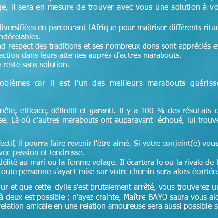
e, il sera en mesure de trouver avec vous une solution à v
versifiées en parcourant l'Afrique pour maitriser différents ritu
indécelables.
and respect des traditions et ses nombreux dons sont appréciés et 
faction dans leurs attentes auprès d'autres marabouts.
 reste sans solution.
oblèmes car il est l'un des meilleurs marabouts guéris
nête, efficace, définitif et garanti. Il y a 100 % des résultats q
ise. Là où d'autres marabouts ont auparavant échoué, lui trouv
ectif, il pourra faire revenir l'être aimé. Si votre conjoint(e) vous 
ec passion et tendresse.
lité au mari ou la femme volage. Il écartera le ou la rivale de 
toute personne s'ayant mise sur votre chemin sera alors écartée
ur et que cette idylle s'est brutalement arrêté, vous trouverez
 deux est possible ; n'ayez crainte,
Maître
BAYO saura vous aid
lation amicale en une relation amoureuse sera aussi possible si 