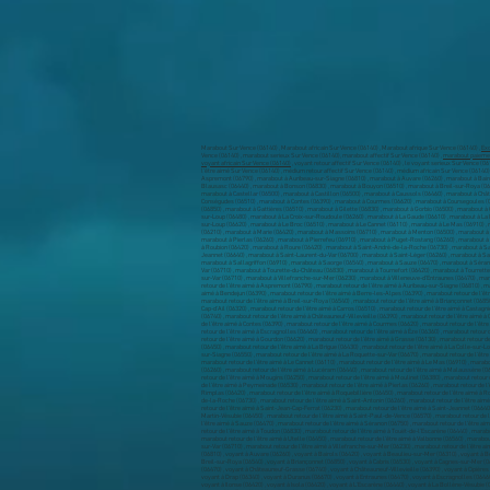
Marabout Sur Vence (06140) , Marabout africain Sur Vence (06140) , Marabout afrique Sur Vence (06140) ,
Exc
Vence (06140) , marabout serieux Sur Vence (06140), marabout affectif Sur Vence (06140) ,
marabout paiemen
voyant africain Sur Vence (06140)
, voyant retour affectif Sur Vence (06140) , le voyant serieux Sur Vence (0
l’être aimé Sur Vence (06140) , médium retour affectif Sur Vence (06140) , médium africain Sur Vence (06140)