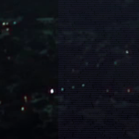
Hilaire-de-Riez (85270)
,
marabout à Manosque (04100)
,
marabout à Digne-les-Bains (04000)
,
marabout à 
(06700)
,
marabout à Vallauris (06220)
,
marabout à Mandelieu-la-Napoule (06212)
,
marabout à Mougins (
Sartoux (06370)
,
marabout à Marseille (13000)
,
marabout à Arles (13200)
,
marabout à Martigues (13500)
(13170)
,
marabout à Gardanne (13120)
,
marabout à Châteauneuf-les-Martigues (13220)
,
marabout à Port
marabout à Septèmes-les-Vallons (13240)
,
marabout à Plan-de-Cuques (13380)
,
marabout à Trets (1353
Fréjus (83600)
,
marabout à Draguignan (83300)
,
Marabout à Saint-Raphaël (83700)
,
marabout à Six-Fours
(83310)
,
marabout à Saint-Cyr-sur-Mer (83270)
,
marabout à Cuers (83390)
,
marabout à Solliès-Pont (832
marabout à Bollène (84500)
,
marabout à Monteux (84170)
,
marabout à Apt (84400)
,
marabout à Vedène (
marabout à Morne-à-la'Eau (97111)
,
marabout à Lamentin (97129)
,
marabout à Pointe-à-Pitre (97110)
,
mar
(97240)
,
marabout à Saint-Joseph (97212)
,
marabout à Sainte-Marie (97230)
,
marabout à La Trinité (97220
Maripasoula (97370)
,
marabout à Mana (97360)
,
marabout à Saint-Denis (97400)
,
marabout à Saint-Paul 
Saint-Leu (97436)
,
marabout à La Possession (97419)
,
marabout à Sainte-Suzanne (97441)
,
marabout à L
à Tsingoni (97680)
,
marabout à Saint-Barthélemy (97700)
,
marabout à Saint-Martin (97800)
,
marabout à 
à Bora-Bora (98730)
,
marabout à Nouméa (98849)
,
marabout à Dumbéa (98835)
,
marabout à Le Mont-Do
marabout à Miribel (01700)
Marabout à Montluçon (03100)
,
marabout à Vichy (03200)
,
marabout à Moulin
marabout à Romans-sur-Isère (26100)
,
marabout à Bourg-lès-Valence (26500)
,
marabout à Pierrelatte (2
marabout à Voiron (38500)
,
marabout à Villefontaine (38090)
,
marabout à Meylan (38240)
,
marabout à L'Is
(42300)
,
marabout à Firminy (42700)
,
marabout à Montbrison (42600)
,
marabout à Saint-Just-Saint-Rambe
Chamalières (63400)
,
marabout à Issoire (63500)
,
marabout à Thiers (63300)
,
marabout à Pont-du-Château
(69300)
,
marabout à Bron (69500)
,
marabout à Villefranche-sur-Saône (69400)
,
marabout à Meyzieu (693
marabout à Saint-Fons (69190)
,
marabout à Francheville (69340)
,
marabout à Moins (69780)
,
marabout à 
(77420)
,
marabout à Roissy-en-Brie (77680)
,
marabout à Torcy (77200)
,
marabout à Combs-la-Ville (773
marabout à Moissy-Cramayel (77550)
,
marabout à Noisiel (77186)
,
marabout à Saint-Fargeau-Ponthierry
marabout à Vaux-le-Pénil (77000)
,
marabout à Cesson (77240)
,
marabout à Thorigny-sur-Marne (77400)
,
Montigny-le-Bretonneux (78180)
,
marabout à Les Mureaux (78130)
,
marabout à Trappes (78190)
,
marabo
Villacoublay (78140)
,
marabout à La Celle-Saint-Cloud (78170)
,
marabout à Achères (78260)
,
marabout à
Verneuil-sur-Seine (78480)
,
marabout à Montesson (78360)
,
marabout à Bois-d'Arcy (78390)
,
marabout à 
,
marabout à Vernouillet (78540)
,
marabout à Croissy-sur-Seine (78290)
,
marabout à Évry-Courcouronnes (
Sénart (91860)
,
marabout à Fleury-Mérogis (91700)
,
marabout à Morangis (91420)
,
marabout à Mennecy 
,
marabout à Les Ulis (91940)
,
marabout à Brunoy (91805)
,
marabout à Brétigny-sur-Orge (91220)
,
marabou
(91700)
,
marabout à Savigny-sur-Orge (91600)
,
marabout à Massy (91300
) ,
marabout à Boulogne-Billanc
(92160)
,
marabout à Clichy (92110)
,
marabout à Neuilly-sur-Seine (92200)
,
marabout à Clamart (92140)
,
m
marabout à Saint-Cloud (92210)
,
marabout à La Garenne-Colombes (92250)
,
marabout à Le Plessis-Robin
marabout à Garches (92380)
,
marabout à Ville-d'Avray (92410)
,
marabout à Aubervilliers (93300)
,
marabou
(93140)
,
marabout à Saint-Ouen-sur-Seine (93400)
,
marabout à Sevran (93270)
,
marabout à Rosny-sous-
Neuilly-sur-Marne (93330
) ,
marabout à Pierrefitte-sur-Seine (93380)
,
marabout à Villemomble (93250)
,
m
(93350)
,
marabout à Le Raincy (93340)
,
marabout à Villetaneuse (93430)
,
marabout à Dugny (93440)
,
mara
marabout à Fontenay-sous-Bois (94120)
,
marabout à Vincennes (94300)
,
marabout à Choisy-le-Roi (94600
(94350)
,
marabout à Fresnes (94260)
,
marabout à Limeil-Brévannes (94450)
,
marabout à Sucy-en-Brie (9
marabout à Chennevières-sur-Marne (94430)
,
marabout à Bonneuil-sur-Marne (94380
) ,
marabout à Bry-s
Cergy (95800)
,
marabout à Sarcelles (95200)
,
marabout à Franconville (95130)
,
marabout à Pontoise (95
(95600)
,
marabout à Cormeilles-en-Parisis (95240)
,
marabout à Saint-Ouen-l'Aumône (95310)
,
marabout à
Jouy-le-Moutier (95280)
,
marabout à Saint-Leu-la-Forêt (95320)
,
marabout à Domont (95330)
,
marabout à
Dijon (21000)
,
marabout à Beaune (21200)
,
marabout à Chenôve (21300)
,
marabout à Talant (21240)
,
mara
(25405)
,
marabout à Valentigney (25700)
,
marabout à Dole (39100)
,
marabout à Lons-le-Saunier (39000)
,
Creusot (71200)
,
marabout à Montceau-les-Mines (71300)
,
marabout à Autun (71400)
,
marabout à Auxerr
La Chapelle-Saint-Luc (10600)
,
marabout à Sainte-Savine (10300)
,
marabout à Reims (51100)
,
marabout 
Lunéville (54300)
,
marabout à Toul (54200)
,
marabout à Villers-lès-Nancy (54600)
,
marabout à Longwy (5
(57600)
,
marabout à Sarreguemines (57200)
,
marabout à Yutz (57970)
,
marabout à Hayange (57700)
,
mara
Metz (57350)
,
marabout à Amnéville (57360)
,
marabout à Marly (57155)
,
Marabout à Belleville-en-Beauj
marabout à Schiltigheim (67300)
,
marabout à Illkirch-Graffenstaden (67400)
,
Marabout à Sélestat (67600
Mulhouse (68100)
,
marabout à Wittelsheim (68310)
,
marabout à Guebwiller (68500
) ,
marabout à Cernay 
(88100)
,
marabout à Angoulême (16000)
,
marabout à Cognac (16100)
,
marabout à La Rochelle (17000)
,
m
Boulazac Isle Manoire (24750)
,
marabout à Bordeaux (33000)
,
marabout à Pessac (33600)
,
marabout à M
marabout à Le Bouscat (33110)
,
marabout à Lormont (33310)
,
marabout à Eysines (33310)
,
marabout à Gu
Arcachon (33120)
,
marabout à Le Haillan (33180)
,
marabout à Biganos (33380)
,
marabout à Léognan (338
Marmande (47200)
,
marabout à Pau (64000)
,
marabout à Bayonne (64100)
,
marabout à Anglet (64600)
,
m
(87000)
,
marabout à Saint-Junien (87200)
,
marabout à Panazol (87350)
,
marabout à Pamiers (09100)
,
mar
Carcassonne (11000)
,
marabout à Castelnaudary (11400)
,
marabout à Lézignan-Corbières (11200)
,
marabo
Alès (30100)
,
marabout à Bagnols-sur-Cèze (30200)
,
marabout à Beaucaire (30300)
,
marabout à Saint-Gil
à Plaisance-du-Touch (31830)
,
marabout à Cugnaux (31270)
,
marabout à Balma (31130)
,
marabout à Ramo
Frontignan (34110)
,
marabout à Castelnau-le-Lez (34170)
,
marabout à Mauguio (34130)
,
marabout à Latte
Perpignan (66000)
,
marabout à Canet-en-Roussillon (66140)
,
marabout à Albi (81000)
,
marabout à Castre
(73200)
,
marabout à La Motte-Servolex (73290)
,
marabout à Annecy (74000)
,
marabout à Annemasse (74