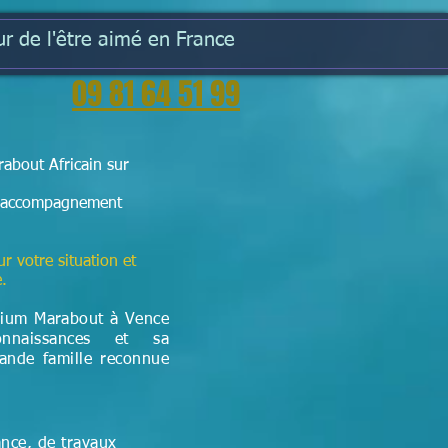
r de l'être aimé en France
09 81 64 51 99
about Africain sur
e l'accompagnement
ur votre situation et
e.
dium Marabout à Vence
nnaissances et sa
rande famille reconnue
ance, de travaux