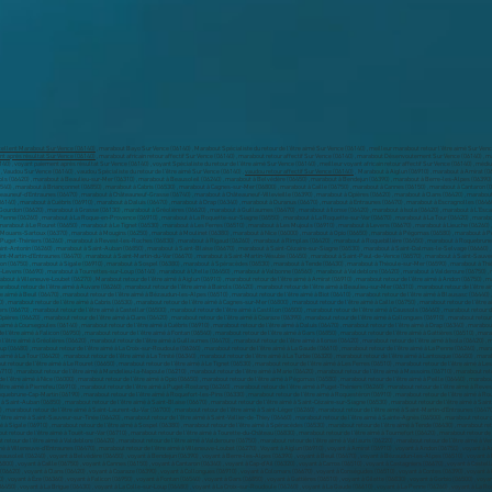
ellent Marabout Sur Vence (06140)
, marabout Bayo Sur Vence (06140) , Marabout Spécialiste du retour de l’être aimé Sur Vence (06140) , meilleur marabout retour l’être aimé Sur Vence
t après résultat Sur Vence (06140)
, marabout africain retour affectif Sur Vence (06140) , marabout retour affectif Sur Vence (06140) , marabout Désenvoutement Sur Vence (06140) , m
6140) , voyant paiement après résultat Sur Vence (06140) , voyant Spécialiste du retour de l’être aimé Sur Vence (06140) , meilleur voyant africain retour affectif Sur Vence (06140) , 
 , Vaudou Sur Vence (06140) , vaudou Spécialiste du retour de l’être aimé Sur Vence (06140) ,
vaudou retour affectif Sur Vence (06140)
, Marabout à Aiglun (06910) , marabout à Amirat (06910) , marabout à Andon (06750) , marabout à Antibes (06160) , marabout à Ascros (06260) , marabout à Aspremont (06790) , marabout à Auribeau-sur-Siagne (06810) , marabout à Auvare (06260) , marabout à Bairols (06420) , marabout à Beaulieu-sur-Mer (06310) , marabout à Beausoleil (06240) , marabout à Belvédère (06450) , marabout à Bendejun (06390) , marabout à Berre-les-Alpes (06390) , marabout à Beuil (06470) , marabout à Bézaudun-les-Alpes (06510) , marabout à Biot (06410) , marabout à Blausasc (06440) , marabout à Bonson (06830) , marabout à Bouyon (06510) , marabout à Breil-sur-Roya (06540) , marabout à Briançonnet (06850) , marabout à Cabris (06530) , marabout à Cagnes-sur-Mer (06800) , marabout à Caille (06750) , marabout à Cannes (06150) , marabout à Cantaron (06340) , marabout à Cap-d'Ail (06320) , marabout à Carros (06510) , marabout à Castagniers (06670) , marabout à Castellar (06500) , marabout à Castillon (06500) , marabout à Caussols (06460) , marabout à Châteauneuf-d'Entraunes (06470) , marabout à Châteauneuf-Grasse (06740) , marabout à Châteauneuf-Villevieille (06390) , marabout à Cipières (06620) , marabout à Clans (06420) , marabout à Coaraze (06390) , marabout à Collongues (06910) , marabout à Colomars (06670) , marabout à Conségudes (06510) , marabout à Contes (06390) , marabout à Courmes (06620) , marabout à Coursegoules (06140) , marabout à Cuébris (06910) , marabout à Daluis (06470) , marabout à Drap (06340) , marabout à Duranus (06670) , marabout à Entraunes (06470) , marabout à Escragnolles (06460) , marabout à Èze (06360) , marabout à Falicon (06950) , marabout à Fontan (06540) , marabout à Gars (06850) , marabout à Gattières (06510) , marabout à Gilette (06830) , marabout à Gorbio (06500) , marabout à Gourdon (06620) , marabout à Grasse (06130) , marabout à Gréolières (06620) , marabout à Guillaumes (06470) , marabout à Ilonse (06420) , marabout à Isola (06420) , marabout à L'Escarène (06440) , marabout à La Bollène-Vésubie (06450) , marabout à La Brigue (06430) , marabout à La Colle-sur-Loup (06480) , marabout à La Croix-sur-Roudoule (06260) , marabout à La Gaude (06610) , marabout à La Penne (06260) , marabout à La Roque-en-Provence (06910) , marabout à La Roquette-sur-Siagne (06550) , marabout à La Roquette-sur-Var (06670) , marabout à La Tour (06420) , marabout à La Trinité (06340) , marabout à La Turbie (06320) , marabout à Lantosque (06450) , marabout à Le Bar-sur-Loup (06620) , marabout à Le Broc (06510) , marabout à Le Cannet (06110) , marabout à Le Mas (06910) , marabout à Le Rouret (06650) , marabout à Le Tignet (06530) , marabout à Les Ferres (06510) , marabout à Les Mujouls (06910) , marabout à Levens (06670) , marabout à Lieuche (06260) , marabout à Lucéram (06440) , marabout à Malaussène (06710) , marabout à Mandelieu-la-Napoule (06210) , marabout à Marie (06420) , marabout à Massoins (06710) , marabout à Menton (06500) , marabout à Mouans-Sartoux (06370) , marabout à Mougins (06250) , marabout à Moulinet (06380) , marabout à Nice (06000) , marabout à Opio (06650) , marabout à Pégomas (06580) , marabout à Peille (06440) , marabout à Peillon (06440) , marabout à Péone (06470) , marabout à Peymeinade (06530) , marabout à Pierlas (06260) , marabout à Pierrefeu (06910) , marabout à Puget