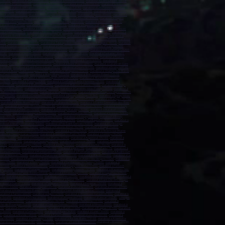
 (06130)
,
marabout à Le Cannet (06110)
,
marabout à Menton (06500)
,
marabout à Saint-Laurent-du-Var
marabout à Carros (06510)
,
marabout à Biot (06410)
,
marabout à La Trinité (06340)
,
marabout à Mouans-
13700)
,
marabout à Miramas (13140)
,
marabout à Allauch (13190)
,
marabout à Les Pennes-Mirabeau
rau (13310)
,
marabout à Berre-l'Étang (13130)
,
marabout à Rognac (13340)
,
marabout à Auriol (13390)
,
bout à Toulon (83000)
,
marabout à La Seyne-sur-Mer (83500)
,
marabout à Hyères (83400)
,
marabout à
nte-Maxime (83120)
,
marabout à Ollioules (83190)
,
marabout à Vidauban (83550)
,
marabout à Cogolin
arabout à Sorgues (84700)
,
marabout à L'Isle-sur-la-Sorgue (84800)
,
marabout à Le Pontet (84700)
,
 à Le Moule (97160)
,
marabout à Sainte-Rose (97115)
,
marabout à Capesterre-Belle-Eau (97130)
,
Le Robert (97231)
,
marabout à Schœlcher (97233)
,
marabout à Ducos (97224)
,
marabout à Le François
out à Kourou (97310)
,
marabout à Remire-Montjoly (97354)
,
marabout à Macouria (97300)
,
marabout à
t à Saint-Benoît (97470)
,
marabout à Le Port (97420)
,
marabout à Sainte-Marie (97438)
,
marabout à
,
marabout à Dzaoudzi (97610)
,
marabout à Dembeni (97600)
,
marabout à Bandraboua (97650)
,
marabout
8716)
,
marabout à Paea (98711)
,
marabout à Taiarapu-Est (98722)
,
marabout à Papara (98712)
,
marabout
out à Ambérieu-en-Bugey (01500)
,
marabout à Gex (01170)
,
marabout à Saint-Genis-Pouilly (01630)
,
ournon-sur-Rhône (07300)
,
marabout à Aurillac (15000)
,
Valence (26000)
,
marabout à Montélimar (26200)
,
38130)
,
marabout à Vienne (38200)
,
marabout à Bourgoin-Jallieu (38300)
,
marabout à Fontaine (38600)
,
 (38320)
,
marabout à Saint-Étienne (42000)
,
marabout à Saint-Chamond (42400)
,
marabout à Roanne
errand (63100)
,
marabout à Cournon-d'Auvergne (63800)
,
marabout à Riom (63200)
,
marabout à
69200)
,
marabout à Vaulx-en-Velin (69120)
,
marabout à Saint-Priest (69800)
,
marabout à Caluire-et-Cuire
n (69110)
,
marabout à Saint-Genis-Laval (69230)
,
marabout à Givors (69700)
,
marabout à Écully (69130)
,
rabout à Bussy-Saint-Georges (77600)
,
marabout à Villeparisis (77270)
,
marabout à Champs-sur-Marne
u-Fault-Yonne (77130)
,
marabout à Mitry-Mory (77290)
,
marabout à Brie-Comte-Robert (77170)
,
e-Souilly (77410)
,
marabout à Moret-Loing-et-Orvanne (77250)
,
marabout à Montévrain (77144)
,
 (78200)
,
marabout à Poissy (78300)
,
marabout à Conflans-Sainte-Honorine (78700)
,
marabout à
let (78120)
,
marabout à Élancourt (78990)
,
marabout à Maisons-Laffitte (78600)
,
marabout à Vélizy-
rly-le-Roi (78160)
,
marabout à Viroflay (78220)
,
marabout à Carrières-sous-Poissy (78955)
,
marabout à
 Voisins-le-Bretonneux (78960)
,
marabout à Villepreux (78450)
,
marabout à Chanteloup-les-Vignes (78570)
rray (91280)
,
marabout à Dourdan (91410)
,
marabout à Épinay-sur-Orge (91360)
,
marabout à Épinay-sous-
 (91160)
,
marabout à Gif-sur-Yvette (91190)
,
marabout à Montgeron (91230)
,
marabout à Étampes (91150)
,
marabout à Athis-Mons (91200
) ,
marabout à Palaiseau (91120)
,
marabout à Sainte-Geneviève-des-Bois
00)
,
marabout à Issy-les-Moulineaux (92130)
,
marabout à Levallois-Perret (92300)
,
marabout à Antony
0)
,
marabout à Châtillon (92320)
,
marabout à Châtenay-Malabry (92290)
,
marabout à Malakoff (92240)
,
e (92390)
,
marabout à Bourg-la-Reine (92340)
,
marabout à Chaville (92370)
,
marabout à Sceaux (92330)
,
snil (93150)
,
marabout à Épinay-sur-Seine (93800)
,
marabout à Bobigny (93000)
,
marabout à Bondy
 Villepinte (93420)
,
marabout à Tremblay-en-France (93290)
,
marabout à Bagnolet (93170)
,
marabout à
rabout à Neuilly-Plaisance (93360)
,
marabout à Pré-Saint-Gervais (93310)
,
marabout à Le Bourget
about à Ivry-sur-Seine (94200)
,
marabout à Maisons-Alfort (94700)
,
marabout à Villejuif (94800)
,
230)
,
marabout à Charenton-le-Pont (94220)
,
marabout à Thiais (94320)
,
marabout à Villiers-sur-Marne
about à Chevilly-Larue (94550)
,
marabout à Joinville-le-Pont (94340)
,
marabout à Gentilly (94250)
,
esnes (94440)
,
marabout à Ormesson-sur-Marne (94490)
,
marabout à Argenteuil (95100)
,
marabout à
à Sannois (95110)
,
marabout à Taverny (95150)
,
marabout à Gonesse (95500)
,
marabout à Eaubonne
95230)
,
marabout à Éragny (95610)
,
marabout à Osny (95520)
,
marabout à Vauréal (95490)
,
marabout à
es-Bains (95880)
,
marabout à Louvres (95380)
,
marabout à paris (75)
,
marabout à Paris (75)
,
marabout à
esançon (25000)
,
marabout à Montbéliard (25200)
,
marabout à Pontarlier (25300)
,
marabout à Audincourt
ut à Héricourt (70400)
,
marabout à Chalon-sur-Saône (71100)
,
marabout à Mâcon (71000)
,
marabout à Le
 (10000)
,
marabout à Romilly-sur-Seine (10100)
,
marabout à Saint-André-les-Vergers (1020)
,
marabout à
ont (52000)
,
marabout à Nancy (54000)
,
marabout à Vandœuvre-lès-Nancy (54500)
,
marabout à
 (57000)
,
marabout à Thionville (57100)
,
marabout à Montigny-lès-Metz (57950)
,
marabout à Forbach
rg (57400)
,
marabout à Florange (57190)
,
marabout à Stiring-Wendel (57350)
,
marabout à Maizières-lès-
680)
,
marabout à Pierre-Bénite (69310)
,
marabout à Strasbourg (67000)
,
marabout à Haguenau (67500)
,
700)
,
marabout à Hœnheim (67800)
,
marabout à Erstein (67150)
,
marabout à Brumath (67170)
,
marabout à
Louis (68303)
,
marabout à Colmar (68000)
,
marabout à Épinal (88000)
,
marabout à Saint-Dié-des-Vosges
rabout à Guéret (23000)
,
marabout à Périgueux (24000)
,
marabout à Bergerac (24100)
,
marabout à
e-Buch (33260)
,
marabout à Gradignan (33170)
,
marabout à Libourne (33500)
,
marabout à Cenon (33150)
,
marabout à Andernos-les-Bains (33510)
,
marabout à Saint-André-de-Cubzac (33240)
,
marabout à
arabout à Tarnos (40220)
,
marabout à Agen (47000)
,
marabout à Villeneuve-sur-Lot (47300)
,
marabout à
e (64400)
,
marabout à Orthez (64300)
,
marabout à Urrugne (64122)
,
marabout à Lescar (64230)
,
Limoges
t à Poitiers (86000)
,
marabout à Buxerolles (86180)
,
marabout à Narbonne (11100)
,
marabout à
nche-de-Rouergue (12200)
,
marabout à Onet-le-Château (12850)
,
marabout à Nîmes (30000)
,
marabout à
770)
,
marabout à Tournefeuille (31170)
,
marabout à Muret (31600)
,
marabout à Blagnac (31700)
,
marabout
s (34500)
,
marabout à Sète (34200)
,
marabout à Agde (34300)
,
marabout à Lunel (34400)
,
marabout à
0)
,
marabout à Mende (48000)
,
marabout à Tarbes (65000)
,
marabout à Lourdes (65100)
,
marabout à
sac (82200)
,
marabout à Chambéry (73000)
,
marabout à Aix-les-Bains (73100)
,
marabout à Albertville
marabout à Chartres (28000)
,
Dreux (28100)
,
marabout à Saint-Brieuc (22000)
, marabout à Brest (29200) ,