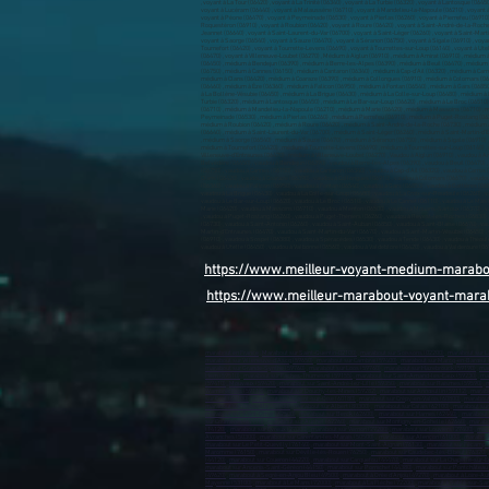
https://www.meilleur-voyant-medium-marab
https://www.meilleur-marabout-voyant-mara
marabout en France
,
Marabout sur Saint-Quentin-02100)
,
marabout sur Soissons (02200)
,
marabout sur L
marabout sur Villeneuve-d’Ascq (59650)
,
marabout sur Cambrai (59400)
,
marabout sur Marcq-en-Barœul 
marabout sur Grande-Synthe (59760)
,
marabout sur Loos (59760)
,
marabout sur Hazebrouck (59190)
,
mar
Hem (59510)
,
marabout sur Faches-Thumesnil (59155)
,
marabout sur Saint-Amand-les-Eaux (59230)
,
mar
(59410)
,
Mouvaux (59420)
,
marabout sur Saint-André-lez-Lille (59350)
,
marabout sur Raismes (59590)
,
m
Wambrechies (59118)
,
marabout sur Douchy-les-Mines (59282)
,
marabout sur Annœullin (59112)
,
marabo
sur Creil (60100)
,
marabout sur Nogent-sur-Oise (60180)
,
marabout sur Crépy-en-Valois (60800)
,
marabout
marabout sur Abbeville (80100)
,
marabout sur Albert (80300)
,
marabout sur Calais (62100)
,
marabout sur
marabout sur Saint-Omer (62500)
,
marabout sur Berck (62600)
,
marabout sur Harnes (62440)
,
marabout 
sur Courrières (62710)
,
marabout sur Auchel (62260)
,
marabout sur Montigny-en-Gohelle (62640)
,
marabou
(14120)
,
marabout sur Évreux (27000)
,
marabout sur Vernon (27200)
,
marabout sur Louviers (27400)
,
mara
Avranches (50300)
,
marabout sur Carentan-les-Marais (50500)
,
marabout sur Alençon (61000)
,
marabout
marabout sur Le Petit-Quevilly (76140)
,
marabout sur Mont-Saint-Aignan (76130)
,
marabout sur Fécamp 
Maromme (76150)
,
marabout sur Déville-lès-Rouen (76250)
,
marabout sur Caudebec-lès-Elbeuf (76320)
(44120)
,
marabout sur Couëron (44220)
,
marabout sur Carquefou (44470)
,
marabout sur La Chapelle-sur-E
marabout sur Ancenis-Saint-Géréon (44150)
,
marabout sur Pornichet (44380)
,
marabout sur Pontchâteau
(49620)
,
marabout à Segré-en-Anjou Bleu (49500)
,
marabout à Orée d'Anjou (49270)
,
marabout à Loire-Au
Mayenne (53100)
,
marabout à Le Mans (72000)
,
marabout à La Flèche (72200)
,
marabout à Sablé-sur-Sar