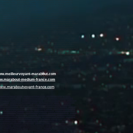
www.meilleurvoyant-marabout.com
www.marabout-medium-france.com
www.maraboutvoyant-france.com
marabout sur Tourcoing (59200)
,
marabout sur Roubaix (59100)
,
marabout sur Dunkerque (59140)
,
rabout sur Maubeuge (59600)
,
marabout sur Lambersart (59130)
,
marabout sur Armentières (59280)
,
bout sur Wasquehal (59290)
,
marabout sur Denain (59220)
,
marabout sur Ronchin (59790)
,
marabout sur
mont (59330)
,
marabout sur Lys-lez-Lannoy (59390)
,
marabout sur Roncq (59223)
,
marabout sur Anzin
caut (59860)
,
marabout sur Gravelines (59820)
,
marabout sur Saint-Saulve (59880)
,
marabout sur
out sur Bondues (59910)
,
marabout sur Beauvais (60000)
,
marabout sur Compiègne (60200)
,
marabout
(60500)
,
marabout sur Clermont (60600)
,
marabout sur Chambly (60230)
,
marabout sur Amiens (80000)
,
00)
,
marabout sur Bruay-la-Buissière (62700)
,
marabout sur Avion (62210)
,
marabout sur Carvin (62220)
,
ur Saint-Martin-Boulogne (62280)
,
marabout sur Étaples (62630)
,
marabout sur Marck (62730)
,
marabout
e Normandie (14500)
,
marabout sur Bayeux (14400)
,
marabout sur Ifs (14123)
,
marabout sur Mondeville
ut sur Saint-Lô (50000)
,
marabout sur Granville (50400)
,
marabout sur La Hague (50440)
,
marabout sur
6300)
,
marabout sur Saint-Étienne-du-Rouvray (76800)
,
marabout sur Le Grand-Quevilly (76120)
,
t sur Barentin (76360)
,
marabout sur Oissel (76350)
,
marabout sur Bolbec (76210)
,
marabout sur
arabout sur Saint-Sébastien-sur-Loire (44230)
,
marabout sur Orvault (44700)
,
marabout sur Vertou
r Pornic (44210)
,
marabout sur Saint-Brevin-les-Pins (44250)
,
marabout sur Châteaubriant (44110)
,
Beaupréau-en-Mauges (49600)
,
marabout à Chemillé-en-Anjou (49120)
,
marabout à La Mauges-sur-Loire
ance (49320)
,
marabout à Laval (53000)
,
marabout à Château-Gontier-sur-Mayenne (53200)
,
marabout à
dée (85600)
,
marabout à Les Herbiers (85500)
,
marabout à Fontenay-le-Comte (85200)
,
marabout à Saint-