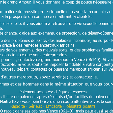
er le grand Amour, il vous donnera le coup de pouce nécessaire
en matière de réussite professionnelle et à avoir la reconnaissan
t à la prospérité du commerce en attirant la clientèle.
nce sexuelle, il vous aidera à retrouver une vie sexuelle épanoui
ce.
de chance, d'aide aux examens, de protection, de désenvoûteme
cre des problèmes de santé, des maladies inconnues, au surpoids,
e grâce à des remèdes ancestraux africains.
ers de vos ennemis, des mauvais sorts, et des problèmes famili
te dans tout ce que vous entreprendrez.
 poursuit, contactez ce grand marabout à Vence (06140). Si vou
tactez-le. Si vous souhaitez imposer la fidélité à votre conjoint(
n nouveau départ, contactez ce puissant marabout africain sur V
 d'autres marabouts, soyez serein(e) et contactez-le.
 femmes et des hommes dans la même situation que vous pour
Paiement acceptés: chèque et espèces
ssibilité de paiement après résultats et/ou facilités de paiement
Maître Bayo vous bénéficiez d'une écoute attentive à vos besoi
Rapidité - Sérieux - Efficacité - Résultats positifs
O reçoit dans ses cabinets Vence (06140), mais peut aussi se dé