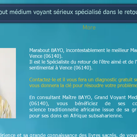
t médium voyant sérieux spécialisé dans le retou
More
Marabout BAYO, incontestablement le meilleur Mar
Vence (06140).
Il est le Spécialiste du retour de l'être aimé et d
sentimental à Vence (06140).
Contactez-le et il vous fera un diagnostic gratuit s
vous donnera la clé pour résoudre votre problèm
En consultant Maître BAYO, Grand Voyant Me
(06140), vous bénéficiez de ses co
science
traditionnelle
africaine issue de sa g
pour ses dons en Afrique subsaharienne.
rience et sa grande connaissance des livres sacrés, de voy