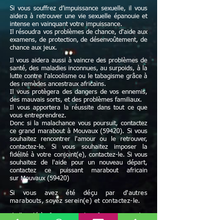
Si vous souffrez d’impuissance sexuelle, il vous
aidera à retrouver une vie sexuelle épanouie et
intense en vainquant votre impuissance.
Il résoudra vos problèmes de chance, d'aide aux
examens, de protection, de désenvoûtement, de
chance aux jeux.
Il vous aidera aussi à vaincre des problèmes de
santé, des maladies inconnues, au surpoids, à la
lutte contre l'alcoolisme ou le tabagisme grâce à
des remèdes ancestraux africains.
Il vous protègera des dangers de vos ennemis,
des mauvais sorts, et des problèmes familiaux.
Il vous apportera la réussite dans tout ce que
vous entreprendrez.
Donc si la malachance vous poursuit, contactez
ce grand marabout à Mouvaux (59420). Si vous
souhaitez rencontrer l'amour ou le retrouver,
contactez-le. Si vous souhaitez imposer la
fidélité à votre conjoint(e), contactez-le. Si vous
souhaitez de l'aide pour un nouveau départ,
contactez ce puissant marabout africain
sur Mouvaux (59420)
Si vous avez été déçu par d'autres
marabouts, soyez serein(e) et contactez-le.
Il l'a déjà fait pour des femmes et des