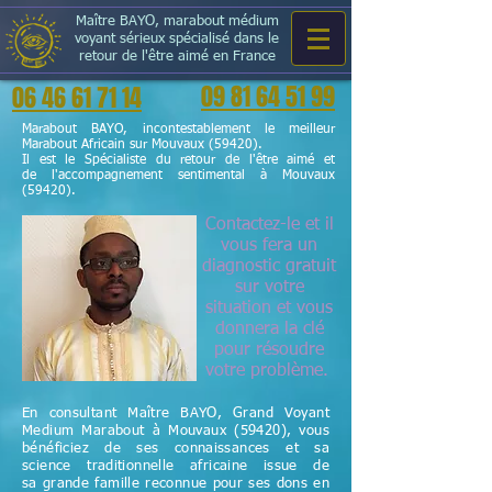
Maître BAYO, marabout médium
voyant sérieux spécialisé dans le
retour de l'être aimé en France
09 81 64 51 99
06 46 61 71 14
Marabout BAYO, incontestablement le meilleur
Marabout Africain sur Mouvaux (59420).
Il est le Spécialiste du retour de l'être aimé et
de l'accompagnement sentimental à Mouvaux
(59420).
Contactez-le et il
vous fera un
diagnostic gratuit
sur votre
situation et vous
donnera la clé
pour résoudre
votre problème.
En consultant Maître BAYO, Grand Voyant
Medium Marabout à Mouvaux (59420), vous
bénéficiez de ses connaissances et sa
science
traditionnelle
africaine issue de
sa grande famille reconnue pour ses dons en