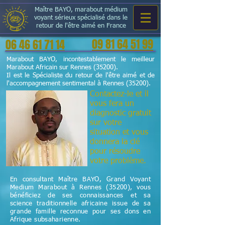
Maître BAYO, marabout médium
voyant sérieux spécialisé dans le
retour de l'être aimé en France
09 81 64 51 99
06 46 61 71 14
Marabout BAYO, incontestablement le meilleur
Marabout Africain sur Rennes (35200).
Il est le Spécialiste du retour de l'être aimé et de
l'accompagnement sentimental à Rennes (35200).
Contactez-le et il
vous fera un
diagnostic gratuit
sur votre
situation et vous
donnera la clé
pour résoudre
votre problème.
En consultant Maître BAYO, Grand Voyant
Medium Marabout à Rennes (35200), vous
bénéficiez de ses connaissances et sa
science
traditionnelle
africaine issue de sa
grande famille reconnue pour ses dons en
Afrique subsaharienne.