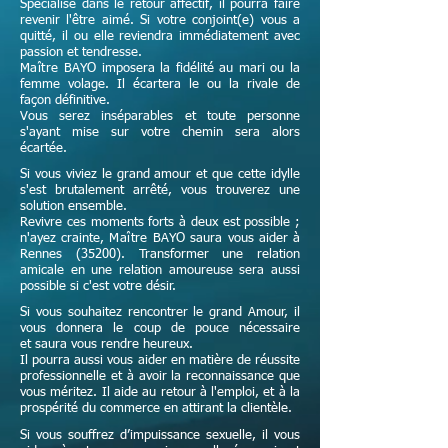
Spécialisé dans le retour affectif, il pourra faire
revenir l'être aimé. Si votre conjoint(e) vous a
quitté, il ou elle reviendra immédiatement avec
passion et tendresse.
Maître
BAYO imposera la fidélité au mari ou la
femme volage. Il écartera le ou la rivale de
façon définitive.
Vous serez inséparables et toute personne
s'ayant mise sur votre chemin sera alors
écartée.
Si vous viviez le grand amour et que cette idylle
s'est brutalement arrêté, vous trouverez une
solution ensemble.
Revivre ces moments forts à deux est possible ;
n'ayez crainte,
Maître
BAYO saura vous aider à
Rennes (35200). Transformer une relation
amicale en une relation amoureuse sera aussi
possible si c'est votre désir.
Si vous souhaitez rencontrer le grand Amour, il
vous donnera le coup de pouce nécessaire
et
saura vous rendre heureux.
Il pourra aussi vous aider en matière de réussite
professionnelle et à avoir la reconnaissance que
vous méritez. Il aide au retour à l'emploi, et à la
prospérité du commerce en attirant la clientèle.
Si vous souffrez d’impuissance sexuelle, il vous