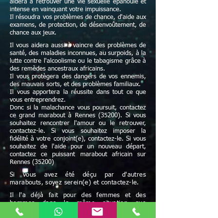
aidera à retrouver une vie sexuelle épanouie et
intense en vainquant votre impuissance.
Il résoudra vos problèmes de chance, d'aide aux
examens, de protection, de désenvoûtement, de
chance aux jeux.
Il vous aidera aussi à vaincre des problèmes de
santé, des maladies inconnues, au surpoids, à la
lutte contre l'alcoolisme ou le tabagisme grâce à
des remèdes ancestraux africains.
Il vous protègera des dangers de vos ennemis,
des mauvais sorts, et des problèmes familiaux.
Il vous apportera la réussite dans tout ce que
vous entreprendrez.
Donc si la malachance vous poursuit, contactez
ce grand marabout à Rennes (35200). Si vous
souhaitez rencontrer l'amour ou le retrouver,
contactez-le. Si vous souhaitez imposer la
fidélité à votre conjoint(e), contactez-le. Si vous
souhaitez de l'aide pour un nouveau départ,
contactez ce puissant marabout africain sur
Rennes (35200)
Si vous avez été déçu par d'autres
marabouts, soyez serein(e) et contactez-le.
Il l'a déjà fait pour des femmes et des
hommes dans la même situation que
vous pourquoi pas vous ?