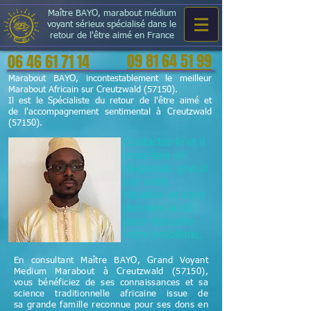
Maître BAYO, marabout médium
voyant sérieux spécialisé dans le
retour de l'être aimé en France
09 81 64 51 99
06 46 61 71 14
Marabout BAYO, incontestablement le meilleur
Marabout Africain sur Creutzwald (57150).
Il est le Spécialiste du retour de l'être aimé et
de l'accompagnement sentimental à Creutzwald
(57150).
Contactez-le et il
vous fera un
diagnostic gratuit
sur votre
situation et vous
donnera la clé
pour résoudre
votre problème.
En consultant Maître BAYO, Grand Voyant
Medium Marabout à Creutzwald (57150),
vous bénéficiez de ses connaissances et sa
science
traditionnelle
africaine issue de
sa grande famille reconnue pour ses dons en