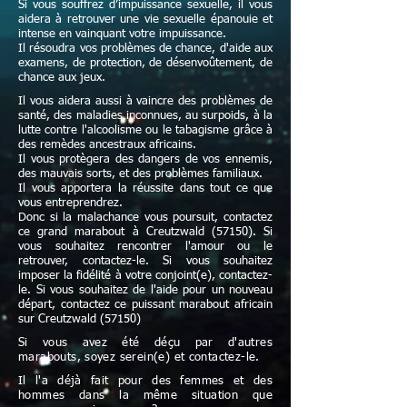
Si vous souffrez d’impuissance sexuelle, il vous
aidera à retrouver une vie sexuelle épanouie et
intense en vainquant votre impuissance.
Il résoudra vos problèmes de chance, d'aide aux
examens, de protection, de désenvoûtement, de
chance aux jeux.
Il vous aidera aussi à vaincre des problèmes de
santé, des maladies inconnues, au surpoids, à la
lutte contre l'alcoolisme ou le tabagisme grâce à
des remèdes ancestraux africains.
Il vous protègera des dangers de vos ennemis,
des mauvais sorts, et des problèmes familiaux.
Il vous apportera la réussite dans tout ce que
vous entreprendrez.
Donc si la malachance vous poursuit, contactez
ce grand marabout à Creutzwald (57150). Si
vous souhaitez rencontrer l'amour ou le
retrouver, contactez-le. Si vous souhaitez
imposer la fidélité à votre conjoint(e), contactez-
le. Si vous souhaitez de l'aide pour un nouveau
départ, contactez ce puissant marabout africain
sur Creutzwald (57150)
Si vous avez été déçu par d'autres
marabouts, soyez serein(e) et contactez-le.
Il l'a déjà fait pour des femmes et des
hommes dans la même situation que