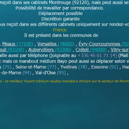
reçoit dans ses cabinets Montrouge (92120), mais peut aussi se 
Possibilité de travailler par correspondance.
Déplacement possible
Discrétion garantie
s reçoit dans ses différents cabinets uniquement sur rendez-v
France
.
Il est présent dans les communes de
,
Meaux
(77100)
,
Versailles
(78000)
,
Évry-Courcouronnes
(91
euil
(93100)
,
Aubervilliers
(93300)
,
Créteil
(94000)
,
Vitry-su
vaille aussi par téléphone (joignable au
+336 46 61 71 14)
(Mail
)
mais ce marabout médium Bayo peut aussi se déplacer selon 
is
(75)
, Seine-et-Marne
(77)
, Yvelines
(78)
, Essonne
(91)
, Ha
l-de-Marne
(94)
,
Val-d'Oise
(95)
,
yo - ce meilleur Voyant médium vaudou marabout africain sur le secteur de Mont