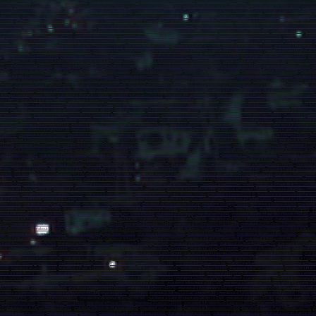
 sur Flers (61100)
,
marabout sur Argentan (61200)
,
marabout sur Rouen (76000)
,
marabout sur Le Havre (76600)
,
marabout sur Dieppe (76203)
,
marabout sur Sotteville-lès-Rouen (7
(76400)
,
marabout sur Elbeuf (76503)
,
marabout sur Montivilliers (76290)
,
marabout sur Canteleu (76380)
,
marabout sur Bois-Guillaume (76230)
,
marabout sur Yvetot (76196)
,
marabou
,
marabout sur Port-Jérôme-sur-Seine (76330)
,
Marabout sur Nantes (44100)
,
marabout sur Saint-Nazaire (44600)
,
marabout sur Saint-Herblain (44800)
,
marabout sur Rezé (44400)
,
m
rdre (44240)
,
marabout sur Bouguenais (44340)
,
marabout sur La Baule-Escoublac (44500)
,
marabout sur Guérande (44350)
,
marabout sur Sainte-Luce-sur-Loire (44980)
,
marabout su
 (44160)
,
marabout sur Thouaré-sur-Loire (44470)
,
marabout à Angers (49100)
,
marabout à Cholet (49300)
,
marabout à Saumur (49400)
,
marabout à Sèvremoine (49450)
,
marabout à 
thion (49250)
,
marabout à Montrevault-sur-Èvre (49110)
,
marabout à Trélazé (49800)
,
marabout à Avrillé (49240)
,
marabout à Les Ponts-de-Cé (49130)
,
marabout à Brissac Loire Aub
the (72300)
,
marabout à Allonnes (72700)
,
marabout à La a Roche-sur-Yon (85000)
,
marabout à Les Sables-d'Olonne (85100)
,
marabout à Challans (85300)
,
marabout à Montaigu-Ven
Gap (05000)
,
marabout à Briançon (05100)
,
marabout à Nice (06000)
,
marabout à Cannes (06150)
,
marabout à Antibes (06600)
,
marabout à Cagnes-sur-Mer (06800)
,
marabout à Grasse
06250)
,
marabout à Vence (06140)
,
marabout à Villeneuve-Loubet (06270)
,
marabout à Valbonne (06560)
,
marabout à Beausoleil (06240)
,
marabout à Roquebrune-Cap-Martin (06190)
,
,
marabout à Aubagne (13400)
,
marabout à Salon-de-Provence (13300)
,
marabout à Istres (13800)
,
marabout à La Ciotat (13600)
,
marabout à Vitrolles (13127)
,
marabout à Marignane (
-de-Bouc (13110)
,
marabout à Châteaurenard (13160)
,
marabout à Fos-sur-Mer (13270)
,
marabout à Tarascon (13150)
,
marabout à Bouc-Bel-Air (13150)
,
marabout à Saint-Martin-de-C
0)
,
marabout à Pélissanne (13330)
,
marabout à Fuveau (13710)
,
marabout à Saint-Rémy-de-Provence (13210)
,
marabout à Cabriès (13480)
,
marabout à Aix-en-Provence (13100)
,
mara
-les-Plages (83140)
,
marabout à La Crau (83260)
,
marabout à Brignoles (83170)
,
marabout à Maximin-la-Sainte-Baume (83470)
,
marabout à Sanary-sur-Mer (83110)
,
marabout à Sai
10)
,
marabout à Le Luc (83340)
,
marabout à Avignon (84000)
,
marabout à Orange (84100)
,
marabout à Carpentras (84200)
,
marabout à Cavaillon (84300)
,
marabout à Pertuis (84120)
,
m
84270)
,
marabout à Les Abymes (97139)
-
marabout à Baie-Mahault (97122)
,
marabout à Le Gosier (97190)
,
marabout à Petit-Bourg (97170)
,
marabout à Sainte-Anne (97180)
,
marabout
about à Saint-François (97118)
,
marabout à Saint-Claude (97120)
,
marabout à Basse-Terre (97100)
,
marabout à Fort-de-France (97234)
,
marabout à Le Lamentin (97232)
,
marabout à 
)
,
marabout à Rivière-Salée (97215)
,
marabout à Sainte-Luce (97228)
,
marabout à Cayenne (97300)
,
marabout à Saint-Laurent-du-Maroni (97320)
,
marabout à Matoury (97351)
,
marab
(97460)
,
marabout à Saint-Pierre (97410)
,
marabout à Le Tampon (97430)
,
marabout à Saint-André (97440)
,
marabout à Saint-Louis (97450)
,
marabout à Saint-Joseph (97480)
,
marabou
'Étang-Salé (97427)
,
marabout à Petite-Île (97429)
,
Marabout à Les Avirons (97425)
,
marabout à Saint-Pierre (97500)
,
marabout à Mamoudzou (97600)
,
marabout à Koungou (97690)
Archipel des Kerguelen (98400)
,
marabout à Mata'Utu (98600)
,
marabout à Punaauia (98718)
,
marabout à Papeete (98713)
,
marabout à Moorea-Maiao (98728)
,
marabout à Pirae (9
re (98810)
,
marabout à Païta (98890)
,
marabout à île de Clipperton (989)
,
marabout à Bourg-en-Bresse (01000)
,
marabout à Oyonnax (01100)
,
marabout à Valserhône (01200)
,
marab
s (03000)
,
marabout à Yzeure (03400)
,
marabout à Cusset (03300)
,
marabout à Annonay (07100)
,
marabout à Aubenas (07200)
,
marabout à Guilherand-Granges (07500)
,
marabout à T
6700)
,
marabout à Portes-lès-Valence (26800)
,
marabout à Bourg-de-Péage (26300)
,
Marabout à Grenoble (38000)
,
marabout à Saint-Martin-d'Hères (38400)
,
marabout à Échirolles (
le-d'Abeau (38080)
,
marabout à Saint-Égrève (38120)
,
marabout à Seyssinet-Pariset (38170)
,
marabout à Sassenage (38360)
,
marabout à Le Pont-de-Claix (38800)
,
marabout à Eybens
rt (42170)
,
marabout à Rive-de-Gier (42800)
,
marabout à Le Chambon-Feugerolles (42500)
,
marabout à Riorges (42153)
,
marabout à Le Puy-en-Velay (43000)
,
marabout à Clermont-F
 (63430)
,
marabout à Beaumont (63110)
,
marabout à Gerzat (63360)
,
marabout à Aubière (63170)
,
marabout à Lyon (69000)
,
marabout à Villeurbanne (69100)
,
marabout à Vénissieux (
30)
,
marabout à Rillieux-la-Pape (69140)
,
marabout à Décines-Charpieu (69150)
,
marabout à Oullins (69600)
,
marabout à Tassin-la-Demi-Lune (69160)
,
marabout à Sainte-Foy-lès-Lyo
Paris (75)
,
marabout à Melun (77000)
,
marabout à Meaux (77100)
,
marabout à Chelles (77500)
,
marabout à Pontault-Combault (77340)
,
marabout à Savigny-le-Temple (77176)
,
ma
80)
,
marabout à Dammarie-les-Lys (77190
) ,
marabout à Lagny-sur-Marne (77400)
,
marabout à Le Mée-sur-Seine (77350)
,
marabout à Ozoir-la-Ferrière (77330)
,
marabout à Monterea
 (77310)
,
marabout à Avon (77210)
,
marabout à Lognes (77185)
,
marabout à Vaires-sur-Marne (77360)
,
marabout à Lieusaint (77127)
,
marabout à Nemours (77140)
,
marabout à Clay
marabout à Dammartin-en-Goële (77230)
,
marabout à Versailles (78000)
,
marabout à Sartrouville (78500)
,
marabout à Saint-Germain-en-Laye (78100)
,
marabout à Mantes-la-Jolie
ut à Houilles (78800)
,
marabout à Plaisir (78370)
,
marabout à Le Chesnay-Rocquencourt (78150)
,
marabout à Chatou (78400)
,
marabout à Guyancourt (78280)
,
marabout à Rambouil
 Mantes-la-Ville (78200)
,
marabout à Saint-Cyr-l'École (78210)
,
marabout à Maurepas (78310)
,
marabout à Les Clayes-sous-Bois (78340)
,
marabout à Limay (78520)
,
Marabout à Ma
Carrières-sur-Seine (78420)
,
marabout à Fontenay-le-Fleury (78330)
,
marabout à Andrésy (78570)
,
marabout à Triel-sur-Seine (78510)
,
marabout à Aubergenville (78410)
,
marabout à
91000)
,
marabout à Igny (91430)
,
marabout à Arpajon (91290)
,
marabout à Villebon-sur-Yvette (91140)
,
marabout à Saint-Germain-lès-Arpajon (91180
) ,
marabout à Saint-Pierre-du-Pe
(91540)
,
marabout à Verrières-le-Buisson (91370)
,
marabout à Orsay (91400)
,
marabout à Juvisy-sur-Orge (91260)
,
marabout à Saint-Michel-sur-Orge (91240)
,
marabout à Longjumeau
t à Grigny (91350)
,
marabout à Draveil (91210)
,
marabout à Yerres (91330)
,
marabout à Ris-Orangis (91130)
,
marabout à Viry-Châtillon (91170)
,
marabout à Vigneux-sur-Seine (91270)
ourt (92100)
,
marabout à Nanterre (92000)
,
marabout à Asnières-sur-Seine (92600
) ,
marabout à Colombes (92700)
,
marabout à Courbevoie (92400)
,
marabout à Rueil-Malmaison (925
arabout à Montrouge (92120)
,
marabout à Suresnes (92150)
,
marabout à Gennevilliers (92230)
,
marabout à Meudon (92190)
,
marabout à Puteaux (92800)
,
marabout à Bagneux (9222
son (92350)
,
marabout à Bois-Colombes (92270)
,
marabout à Vanves (92170)
,
marabout à Fontenay-aux-Roses (92260)
,
marabout à Sèvres (92310)
,
marabout à Villeneuve-la-Garenn
t à Saint-Denis (93200)
,
marabout à Aulnay-sous-Bois (93600)
,
marabout à Drancy (93700)
,
marabout à Noisy-le-Grand (93160)
,
marabout à Pantin (93500)
,
marabout à Le Blanc-Me
Bois (93110)
,
marabout à Livry-Gargan (93190)
,
marabout à Noisy-le-Sec (93130)
,
marabout à La Courneuve (93120)
,
marabout à Gagny (93220)
,
marabout à Stains (93240)
,
marabout à
arabout à Clichy-sous-Bois (93390)
,
marabout à Romainville (93230)
,
marabout à Montfermeil (93370)
,
marabout à Les Pavillons-sous-Bois (93360)
,
marabout à Les Lilas (93260)
,
ma
bout à Montreuil (93100)
,
marabout à Créteil (94000)
,
marabout à Vitry-sur-Seine (94400)
,
marabout à Champigny-sur-Marne (94500)
,
marabout à Saint-Maur-des-Fossés (94100)
,
mar
)
,
marabout à Alfortville (94140)
,
marabout à Villeneuve-Saint-Georges (94190)
,
marabout à Nogent-sur-Marne (94130)
,
marabout à L'Haÿ-les-Roses (94240)
,
marabout à Cachan (94
4370)
,
marabout à Le Kremlin-Bicêtre (94270)
,
marabout à Orly (94310)
,
marabout à Arcueil (94110)
,
marabout à Villeneuve-le-Roi (94290)
,
marabout à Le Plessis-Trévise (94420)
,
mar
ur-Marne (94360)
,
marabout à Boissy-Saint-Léger (94470)
,
marabout à Valenton (94460)
,
marabout à Saint-Maurice (94410)
,
marabout à La Queue-en-Brie (94510)
,
marabout à Villecr
000)
,
marabout à Goussainville (95190)
,
marabout à Herblay-sur-Seine (95220)
,
marabout à Bezons (95870)
,
marabout à Ermont (95120)
,
marabout à Villiers-le-Bel (95400)
,
marabout 
 Deuil-la-Barre (95170)
,
marabout à Montmorency (95160)
,
marabout à Montigny-lès-Cormeilles (95370)
,
marabout à Saint-Gratien (95210)
,
marabout à Soisy-sous-Montmorency (
 Saint-Brice-sous-Forêt (95350)
,
Marabout à Arnouville (95400)
,
marabout à Montmagny (95360)
,
marabout à Persan (95340)
,
marabout à L'Isle-Adam (95290)
,
marabout à Enghien-l
bout à Chevigny-Saint-Sauveur (21800)
,
marabout à Quetigny (21800)
,
marabout à Fontaine-lès-Dijon (21120)
,
marabout à Longvic (21600)
,
marabout à Auxonne (21130)
,
marabout à B
marabout à Saint-Claude (39200)
,
marabout à Nevers (58000)
,
marabout à Cosne-Cours-sur-Loire (58200)
,
marabout à Varennes-Vauzelles (58640)
,
marabout à Vesoul (70000)
,
marabo
e (89000)
,
marabout à Sens (89100)
,
marabout à Joigny (89300)
,
marabout à Belfort (90000)
,
marabout à Charleville-Mézières (08800)
,
marabout à Sedan (08200)
,
marabout à Troyes
à Châlons-en-Champagne (51000)
,
marabout à Épernay (51200)
,
marabout à Vitry-le-François (51300)
,
marabout à Tinqueux (51430)
,
marabout à Saint-Dizier (52100)
,
marabout à Chaum
4400)
,
marabout à Laxou (54520)
,
marabout à Pont-à-Mousson (54700)
,
marabout à Saint-Max (54130)
,
marabout à Verdun (55100)
,
marabout à Bar-le-Duc (55000)
,
marabout à Metz
bout à Saint-Avold (57500)
,
marabout à Woippy (57140)
,
marabout à Fameck (57290)
,
marabout à Creutzwald (57150)
,
marabout à Freyming-Merlebach (57800)
,
marabout à Sarrebou
olais (69220)
,
marabout à Genas (69740)
,
marabout à Brignais (69530)
,
marabout à Craponne (69290)
,
marabout à Corbas (69960)
,
marabout à Tarare (69170)
,
marabout à Chassieu (69
)
,
marabout à Lingolsheim (67380)
,
marabout à Bischheim (67800)
,
marabout à Ostwald (67540)
,
marabout à Bischwiller (67240)
,
marabout à Obernai (67210)
,
marabout à Saverne (67
(68700)
,
marabout à Riedisheim (68400)
,
marabout à Kingersheim (68260)
,
marabout à Rixheim (68170
) ,
marabout à Wittenheim (68270)
,
marabout à Illzach (68110)
,
marabout à Saint-
arabout à Saintes (17100)
,
marabout à Rochefort (17300)
,
marabout à Royan (17200)
,
marabout à Brive-la-Gaillarde (19100)
,
marabout à Tulle (19000)
,
marabout à Ussel (19200)
,
ma
érignac (33700)
,
marabout à Talence (33400)
,
marabout à Villenave-d'Ornon (33140)
,
marabout à Saint-Médard-en-Jalles (33160)
,
marabout à Bègles (33130)
,
marabout à La Teste-d
jan-Mestras (33470)
,
marabout à Bruges (33520)
,
marabout à Floirac (33270)
,
marabout à Cestas (33160)
,
marabout à Ambarès-et-Lagrave (33440)
,
marabout à Blanquefort (33290)
,
50)
,
marabout à Le Taillan-Médoc (33320)
,
marabout à Mont-de-Marsan (40000)
,
marabout à Dax (40100)
,
marabout à Biscarrosse (40600)
,
marabout à Saint-Paul-lès-Dax (40990)
,
m
arabout à Biarritz (64200)
,
marabout à Hendaye (64700)
,
marabout à Saint-Jean-de-Luz (64500)
,
marabout à Lons (64140)
,
marabout à Billère (64140)
,
marabout à Oloron-Sainte-Mari