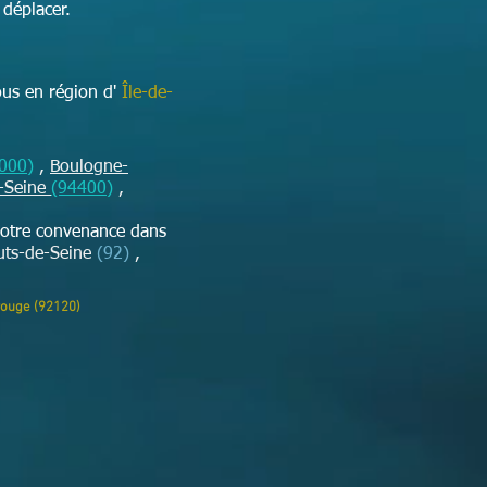
déplacer.
ous en région d'
Île-de-
000)
,
Boulogne-
r-Seine
(94400)
,
votre convenance dans
uts-de-Seine
(92)
,
rouge (92120)