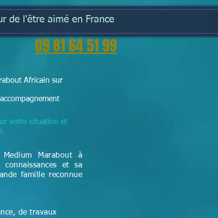
r de l'être aimé en France
09 81 64 51 99
about Africain sur
e l'accompagnement
ur votre situation et
e.
t Medium Marabout à
 connaissances et sa
rande famille reconnue
ance, de travaux