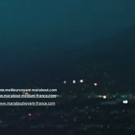
 retour l’être aimé Sur Montrouge (92120) , meilleur marabout africain retour l’être aimé Sur Montrouge
Sur Montrouge (92120) , marabout Désenvoutement Sur Montrouge (92120) , marabout sorciers sur Sur
ste du retour de l’être aimé Sur Montrouge (92120) , meilleur voyant africain retour affectif Sur Montrouge
dou Spécialiste du retour de l’être aimé Sur Montrouge (92120) , vaudou retour affectif Sur Montrouge
2320)
,
marabout à Chaville (92370)
,
marabout à Clamart (92140)
,
marabout à Clichy (92110)
,
marabout à
about à Levallois-Perret (92300)
,
marabout à Malakoff (92240)
, marabout à Marnes-la-Coquette (92430) ,
marabout à Suresnes (92150)
,
marabout à Vanves (92170)
,
marabout à Vaucresson (92420)
,
marabout à
bry (92290)
,
voyant à Châtillon (92320)
,
voyant à Chaville (92370)
,
voyant à Clamart (92140)
,
voyant à
,
voyant à Levallois-Perret (92300)
,
voyant à Malakoff (92240)
, voyant à Marnes-la-Coquette (92430) ,
0)
,
voyant à Vanves (92170)
,
voyant à Vaucresson (92420)
,
voyant à Ville-d'Avray (92410)
,
voyant à
tillon (92320)
,
médium à Chaville (92370)
,
médium à Clamart (92140)
,
médium à Clichy (92110)
,
médium à
lois-Perret (92300)
,
médium à Malakoff (92240)
, médium à Marnes-la-Coquette (92430) ,
médium à
50)
,
médium à Vanves (92170)
,
médium à Vaucresson (92420)
,
médium à Ville-d'Avray (92410)
,
médium à
 (92320)
,
vaudou à Chaville (92370)
,
vaudou à Clamart (92140)
,
vaudou à Clichy (92110)
,
vaudou à Colombes
00)
,
vaudou à Malakoff (92240)
, vaudou à Marnes-la-Coquette (92430) ,
vaudou à Meudon (92190)
, vaudou à
dou à Vaucresson (92420)
,
vaudou à Ville-d'Avray (92410)
,
vaudou à Villeneuve-la-Garenne (92390)
,
www.meilleurvoyant-marabout.com
www.marabout-medium-france.com
www.maraboutvoyant-france.com
marabout sur Tourcoing (59200)
,
marabout sur Roubaix (59100)
,
marabout sur Dunkerque (59140)
,
rabout sur Maubeuge (59600)
,
marabout sur Lambersart (59130)
,
marabout sur Armentières (59280)
,
bout sur Wasquehal (59290)
,
marabout sur Denain (59220)
,
marabout sur Ronchin (59790)
,
marabout sur
mont (59330)
,
marabout sur Lys-lez-Lannoy (59390)
,
marabout sur Roncq (59223)
,
marabout sur Anzin
caut (59860)
,
marabout sur Gravelines (59820)
,
marabout sur Saint-Saulve (59880)
,
marabout sur
out sur Bondues (59910)
,
marabout sur Beauvais (60000)
,
marabout sur Compiègne (60200)
,
marabout
(60500)
,
marabout sur Clermont (60600)
,
marabout sur Chambly (60230)
,
marabout sur Amiens (80000)
,
00)
,
marabout sur Bruay-la-Buissière (62700)
,
marabout sur Avion (62210)
,
marabout sur Carvin (62220)
,
ur Saint-Martin-Boulogne (62280)
,
marabout sur Étaples (62630)
,
marabout sur Marck (62730)
,
marabout
e Normandie (14500)
,
marabout sur Bayeux (14400)
,
marabout sur Ifs (14123)
,
marabout sur Mondeville
ut sur Saint-Lô (50000)
,
marabout sur Granville (50400)
,
marabout sur La Hague (50440)
,
marabout sur