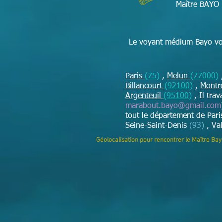
Maître BAYO 
Le voyant médium Bayo vou
Paris
(75)
,
Melun
(77000)
Billancourt
(92100)
,
Montr
Argenteuil
(95100)
,
Il tra
marabout.bayo@gmail.com
tout le département de Par
Seine-Saint-Denis
(93)
, Va
Géolocalisation pour rencontrer le Maître Ba