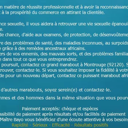
en matière de réussite professionnelle et à avoir la reconnaissan
t à la prospérité du commerce en attirant la clientèle.
nce sexuelle, il vous aidera à retrouver une vie sexuelle épanoui
ce.
de chance, d'aide aux examens, de protection, de désenvoûteme
cre des problèmes de santé, des maladies inconnues, au surpoids,
e grâce à des remèdes ancestraux africains.
ers de vos ennemis, des mauvais sorts, et des problèmes famili
te dans tout ce que vous entreprendrez.
 poursuit, contactez ce grand marabout à Montrouge (92120). S
rouver, contactez-le. Si vous souhaitez imposer la fidélité à votr
aide pour un nouveau départ, contactez ce puissant marabout af
 d'autres marabouts, soyez serein(e) et contactez-le.
 femmes et des hommes dans la même situation que vous pour
Paiement acceptés: chèque et espèces
ssibilité de paiement après résultats et/ou facilités de paiement
Maître Bayo vous bénéficiez d'une écoute attentive à vos besoi
Rapidité - Sérieux - Efficacité - Résultats positifs