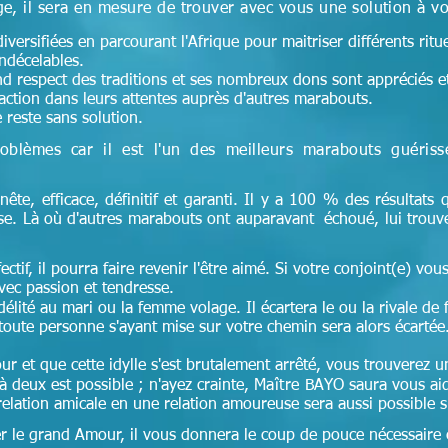
e, il sera en mesure de trouver avec vous une solution à v
versifiées en parcourant l'Afrique pour maitriser différents ritu
indécelables.
and respect des traditions et ses nombreux dons sont appréciés et 
faction dans leurs attentes auprès d'autres marabouts.
 reste sans solution.
oblèmes car il est l'un des meilleurs marabouts guéris
nête, efficace, définitif et garanti. Il y a 100 % des résultats q
ise. Là où d'autres marabouts ont auparavant échoué, lui trouv
ectif, il pourra faire revenir l'être aimé. Si votre conjoint(e) vous 
ec passion et tendresse.
lité au mari ou la femme volage. Il écartera le ou la rivale de 
toute personne s'ayant mise sur votre chemin sera alors écartée
ur et que cette idylle s'est brutalement arrêté, vous trouverez
 deux est possible ; n'ayez crainte,
Maître
BAYO saura vous ai
lation amicale en une relation amoureuse sera aussi possible si 
er le grand Amour, il vous donnera le coup de pouce nécessaire