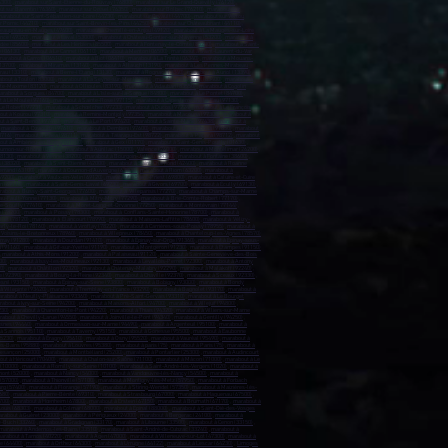
6300)
,
marabout sur Saint-Étienne-du-Rouvray (76800)
,
marabout sur Le Grand-Quevilly (76120)
,
t sur Barentin (76360)
,
marabout sur Oissel (76350)
,
marabout sur Bolbec (76210)
,
marabout sur
arabout sur Saint-Sébastien-sur-Loire (44230)
,
marabout sur Orvault (44700)
,
marabout sur Vertou
r Pornic (44210)
,
marabout sur Saint-Brevin-les-Pins (44250)
,
marabout sur Châteaubriant (44110)
,
Beaupréau-en-Mauges (49600)
,
marabout à Chemillé-en-Anjou (49120)
,
marabout à La Mauges-sur-Loire
ance (49320)
,
marabout à Laval (53000)
,
marabout à Château-Gontier-sur-Mayenne (53200)
,
marabout à
dée (85600)
,
marabout à Les Herbiers (85500)
,
marabout à Fontenay-le-Comte (85200)
,
marabout à Saint-
 (06130)
,
marabout à Le Cannet (06110)
,
marabout à Menton (06500)
,
marabout à Saint-Laurent-du-Var
marabout à Carros (06510)
,
marabout à Biot (06410)
,
marabout à La Trinité (06340)
,
marabout à Mouans-
13700)
,
marabout à Miramas (13140)
,
marabout à Allauch (13190)
,
marabout à Les Pennes-Mirabeau
rau (13310)
,
marabout à Berre-l'Étang (13130)
,
marabout à Rognac (13340)
,
marabout à Auriol (13390)
,
bout à Toulon (83000)
,
marabout à La Seyne-sur-Mer (83500)
,
marabout à Hyères (83400)
,
marabout à
nte-Maxime (83120)
,
marabout à Ollioules (83190)
,
marabout à Vidauban (83550)
,
marabout à Cogolin
arabout à Sorgues (84700)
,
marabout à L'Isle-sur-la-Sorgue (84800)
,
marabout à Le Pontet (84700)
,
 à Le Moule (97160)
,
marabout à Sainte-Rose (97115)
,
marabout à Capesterre-Belle-Eau (97130)
,
Le Robert (97231)
,
marabout à Schœlcher (97233)
,
marabout à Ducos (97224)
,
marabout à Le François
out à Kourou (97310)
,
marabout à Remire-Montjoly (97354)
,
marabout à Macouria (97300)
,
marabout à
t à Saint-Benoît (97470)
,
marabout à Le Port (97420)
,
marabout à Sainte-Marie (97438)
,
marabout à
,
marabout à Dzaoudzi (97610)
,
marabout à Dembeni (97600)
,
marabout à Bandraboua (97650)
,
marabout
8716)
,
marabout à Paea (98711)
,
marabout à Taiarapu-Est (98722)
,
marabout à Papara (98712)
,
marabout
out à Ambérieu-en-Bugey (01500)
,
marabout à Gex (01170)
,
marabout à Saint-Genis-Pouilly (01630)
,
ournon-sur-Rhône (07300)
,
marabout à Aurillac (15000)
,
Valence (26000)
,
marabout à Montélimar (26200)
,
38130)
,
marabout à Vienne (38200)
,
marabout à Bourgoin-Jallieu (38300)
,
marabout à Fontaine (38600)
,
 (38320)
,
marabout à Saint-Étienne (42000)
,
marabout à Saint-Chamond (42400)
,
marabout à Roanne
errand (63100)
,
marabout à Cournon-d'Auvergne (63800)
,
marabout à Riom (63200)
,
marabout à
69200)
,
marabout à Vaulx-en-Velin (69120)
,
marabout à Saint-Priest (69800)
,
marabout à Caluire-et-Cuire
n (69110)
,
marabout à Saint-Genis-Laval (69230)
,
marabout à Givors (69700)
,
marabout à Écully (69130)
,
rabout à Bussy-Saint-Georges (77600)
,
marabout à Villeparisis (77270)
,
marabout à Champs-sur-Marne
u-Fault-Yonne (77130)
,
marabout à Mitry-Mory (77290)
,
marabout à Brie-Comte-Robert (77170)
,
e-Souilly (77410)
,
marabout à Moret-Loing-et-Orvanne (77250)
,
marabout à Montévrain (77144)
,
 (78200)
,
marabout à Poissy (78300)
,
marabout à Conflans-Sainte-Honorine (78700)
,
marabout à
let (78120)
,
marabout à Élancourt (78990)
,
marabout à Maisons-Laffitte (78600)
,
marabout à Vélizy-
rly-le-Roi (78160)
,
marabout à Viroflay (78220)
,
marabout à Carrières-sous-Poissy (78955)
,
marabout à
 Voisins-le-Bretonneux (78960)
,
marabout à Villepreux (78450)
,
marabout à Chanteloup-les-Vignes (78570)
rray (91280)
,
marabout à Dourdan (91410)
,
marabout à Épinay-sur-Orge (91360)
,
marabout à Épinay-sous-
 (91160)
,
marabout à Gif-sur-Yvette (91190)
,
marabout à Montgeron (91230)
,
marabout à Étampes (91150)
,
marabout à Athis-Mons (91200
) ,
marabout à Palaiseau (91120)
,
marabout à Sainte-Geneviève-des-Bois
00)
,
marabout à Issy-les-Moulineaux (92130)
,
marabout à Levallois-Perret (92300)
,
marabout à Antony
0)
,
marabout à Châtillon (92320)
,
marabout à Châtenay-Malabry (92290)
,
marabout à Malakoff (92240)
,
e (92390)
,
marabout à Bourg-la-Reine (92340)
,
marabout à Chaville (92370)
,
marabout à Sceaux (92330)
,
snil (93150)
,
marabout à Épinay-sur-Seine (93800)
,
marabout à Bobigny (93000)
,
marabout à Bondy
 Villepinte (93420)
,
marabout à Tremblay-en-France (93290)
,
marabout à Bagnolet (93170)
,
marabout à
rabout à Neuilly-Plaisance (93360)
,
marabout à Pré-Saint-Gervais (93310)
,
marabout à Le Bourget
about à Ivry-sur-Seine (94200)
,
marabout à Maisons-Alfort (94700)
,
marabout à Villejuif (94800)
,
230)
,
marabout à Charenton-le-Pont (94220)
,
marabout à Thiais (94320)
,
marabout à Villiers-sur-Marne
about à Chevilly-Larue (94550)
,
marabout à Joinville-le-Pont (94340)
,
marabout à Gentilly (94250)
,
esnes (94440)
,
marabout à Ormesson-sur-Marne (94490)
,
marabout à Argenteuil (95100)
,
marabout à
à Sannois (95110)
,
marabout à Taverny (95150)
,
marabout à Gonesse (95500)
,
marabout à Eaubonne
95230)
,
marabout à Éragny (95610)
,
marabout à Osny (95520)
,
marabout à Vauréal (95490)
,
marabout à
es-Bains (95880)
,
marabout à Louvres (95380)
,
marabout à paris (75)
,
marabout à Paris (75)
,
marabout à
esançon (25000)
,
marabout à Montbéliard (25200)
,
marabout à Pontarlier (25300)
,
marabout à Audincourt
ut à Héricourt (70400)
,
marabout à Chalon-sur-Saône (71100)
,
marabout à Mâcon (71000)
,
marabout à Le
 (10000)
,
marabout à Romilly-sur-Seine (10100)
,
marabout à Saint-André-les-Vergers (1020)
,
marabout à
ont (52000)
,
marabout à Nancy (54000)
,
marabout à Vandœuvre-lès-Nancy (54500)
,
marabout à
 (57000)
,
marabout à Thionville (57100)
,
marabout à Montigny-lès-Metz (57950)
,
marabout à Forbach
rg (57400)
,
marabout à Florange (57190)
,
marabout à Stiring-Wendel (57350)
,
marabout à Maizières-lès-
680)
,
marabout à Pierre-Bénite (69310)
,
marabout à Strasbourg (67000)
,
marabout à Haguenau (67500)
,
700)
,
marabout à Hœnheim (67800)
,
marabout à Erstein (67150)
,
marabout à Brumath (67170)
,
marabout à
Louis (68303)
,
marabout à Colmar (68000)
,
marabout à Épinal (88000)
,
marabout à Saint-Dié-des-Vosges
rabout à Guéret (23000)
,
marabout à Périgueux (24000)
,
marabout à Bergerac (24100)
,
marabout à
e-Buch (33260)
,
marabout à Gradignan (33170)
,
marabout à Libourne (33500)
,
marabout à Cenon (33150)
,
marabout à Andernos-les-Bains (33510)
,
marabout à Saint-André-de-Cubzac (33240)
,
marabout à
arabout à Tarnos (40220)
,
marabout à Agen (47000)
,
marabout à Villeneuve-sur-Lot (47300)
,
marabout à
e (64400)
,
marabout à Orthez (64300)
,
marabout à Urrugne (64122)
,
marabout à Lescar (64230)
,
Limoges