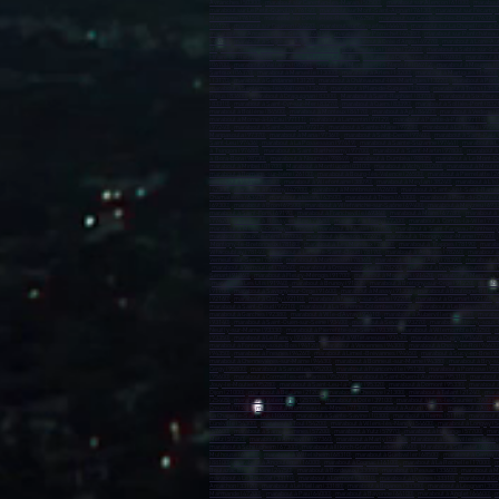
Avranches (50300)
,
marabout sur Carentan-les-Marais (50500)
,
marabout sur Alençon (61000)
,
marabout
marabout sur Le Petit-Quevilly (76140)
,
marabout sur Mont-Saint-Aignan (76130)
,
marabout sur Fécamp 
Maromme (76150)
,
marabout sur Déville-lès-Rouen (76250)
,
marabout sur Caudebec-lès-Elbeuf (76320)
(44120)
,
marabout sur Couëron (44220)
,
marabout sur Carquefou (44470)
,
marabout sur La Chapelle-sur-E
marabout sur Ancenis-Saint-Géréon (44150)
,
marabout sur Pornichet (44380)
,
marabout sur Pontchâteau
(49620)
,
marabout à Segré-en-Anjou Bleu (49500)
,
marabout à Orée d'Anjou (49270)
,
marabout à Loire-Au
Mayenne (53100)
,
marabout à Le Mans (72000)
,
marabout à La Flèche (72200)
,
marabout à Sablé-sur-Sar
Hilaire-de-Riez (85270)
,
marabout à Manosque (04100)
,
marabout à Digne-les-Bains (04000)
,
marabout à 
(06700)
,
marabout à Vallauris (06220)
,
marabout à Mandelieu-la-Napoule (06212)
,
marabout à Mougins (
Sartoux (06370)
,
marabout à Marseille (13000)
,
marabout à Arles (13200)
,
marabout à Martigues (13500)
(13170)
,
marabout à Gardanne (13120)
,
marabout à Châteauneuf-les-Martigues (13220)
,
marabout à Port
marabout à Septèmes-les-Vallons (13240)
,
marabout à Plan-de-Cuques (13380)
,
marabout à Trets (1353
Fréjus (83600)
,
marabout à Draguignan (83300)
,
Marabout à Saint-Raphaël (83700)
,
marabout à Six-Fours
(83310)
,
marabout à Saint-Cyr-sur-Mer (83270)
,
marabout à Cuers (83390)
,
marabout à Solliès-Pont (832
marabout à Bollène (84500)
,
marabout à Monteux (84170)
,
marabout à Apt (84400)
,
marabout à Vedène (
marabout à Morne-à-la'Eau (97111)
,
marabout à Lamentin (97129)
,
marabout à Pointe-à-Pitre (97110)
,
mar
(97240)
,
marabout à Saint-Joseph (97212)
,
marabout à Sainte-Marie (97230)
,
marabout à La Trinité (97220
Maripasoula (97370)
,
marabout à Mana (97360)
,
marabout à Saint-Denis (97400)
,
marabout à Saint-Paul 
Saint-Leu (97436)
,
marabout à La Possession (97419)
,
marabout à Sainte-Suzanne (97441)
,
marabout à L
à Tsingoni (97680)
,
marabout à Saint-Barthélemy (97700)
,
marabout à Saint-Martin (97800)
,
marabout à 
à Bora-Bora (98730)
,
marabout à Nouméa (98849)
,
marabout à Dumbéa (98835)
,
marabout à Le Mont-Do
marabout à Miribel (01700)
Marabout à Montluçon (03100)
,
marabout à Vichy (03200)
,
marabout à Moulin
marabout à Romans-sur-Isère (26100)
,
marabout à Bourg-lès-Valence (26500)
,
marabout à Pierrelatte (2
marabout à Voiron (38500)
,
marabout à Villefontaine (38090)
,
marabout à Meylan (38240)
,
marabout à L'Is
(42300)
,
marabout à Firminy (42700)
,
marabout à Montbrison (42600)
,
marabout à Saint-Just-Saint-Rambe
Chamalières (63400)
,
marabout à Issoire (63500)
,
marabout à Thiers (63300)
,
marabout à Pont-du-Château
(69300)
,
marabout à Bron (69500)
,
marabout à Villefranche-sur-Saône (69400)
,
marabout à Meyzieu (693
marabout à Saint-Fons (69190)
,
marabout à Francheville (69340)
,
marabout à Moins (69780)
,
marabout à 
(77420)
,
marabout à Roissy-en-Brie (77680)
,
marabout à Torcy (77200)
,
marabout à Combs-la-Ville (773
marabout à Moissy-Cramayel (77550)
,
marabout à Noisiel (77186)
,
marabout à Saint-Fargeau-Ponthierry
marabout à Vaux-le-Pénil (77000)
,
marabout à Cesson (77240)
,
marabout à Thorigny-sur-Marne (77400)
,
Montigny-le-Bretonneux (78180)
,
marabout à Les Mureaux (78130)
,
marabout à Trappes (78190)
,
marabo
Villacoublay (78140)
,
marabout à La Celle-Saint-Cloud (78170)
,
marabout à Achères (78260)
,
marabout à
Verneuil-sur-Seine (78480)
,
marabout à Montesson (78360)
,
marabout à Bois-d'Arcy (78390)
,
marabout à 
,
marabout à Vernouillet (78540)
,
marabout à Croissy-sur-Seine (78290)
,
marabout à Évry-Courcouronnes (
Sénart (91860)
,
marabout à Fleury-Mérogis (91700)
,
marabout à Morangis (91420)
,
marabout à Mennecy 
,
marabout à Les Ulis (91940)
,
marabout à Brunoy (91805)
,
marabout à Brétigny-sur-Orge (91220)
,
marabou
(91700)
,
marabout à Savigny-sur-Orge (91600)
,
marabout à Massy (91300
) ,
marabout à Boulogne-Billanc
(92160)
,
marabout à Clichy (92110)
,
marabout à Neuilly-sur-Seine (92200)
,
marabout à Clamart (92140)
,
m
marabout à Saint-Cloud (92210)
,
marabout à La Garenne-Colombes (92250)
,
marabout à Le Plessis-Robin
marabout à Garches (92380)
,
marabout à Ville-d'Avray (92410)
,
marabout à Aubervilliers (93300)
,
marabou
(93140)
,
marabout à Saint-Ouen-sur-Seine (93400)
,
marabout à Sevran (93270)
,
marabout à Rosny-sous-
Neuilly-sur-Marne (93330
) ,
marabout à Pierrefitte-sur-Seine (93380)
,
marabout à Villemomble (93250)
,
m
(93350)
,
marabout à Le Raincy (93340)
,
marabout à Villetaneuse (93430)
,
marabout à Dugny (93440)
,
mara
marabout à Fontenay-sous-Bois (94120)
,
marabout à Vincennes (94300)
,
marabout à Choisy-le-Roi (94600
(94350)
,
marabout à Fresnes (94260)
,
marabout à Limeil-Brévannes (94450)
,
marabout à Sucy-en-Brie (9
marabout à Chennevières-sur-Marne (94430)
,
marabout à Bonneuil-sur-Marne (94380
) ,
marabout à Bry-s
Cergy (95800)
,
marabout à Sarcelles (95200)
,
marabout à Franconville (95130)
,
marabout à Pontoise (95
(95600)
,
marabout à Cormeilles-en-Parisis (95240)
,
marabout à Saint-Ouen-l'Aumône (95310)
,
marabout à
Jouy-le-Moutier (95280)
,
marabout à Saint-Leu-la-Forêt (95320)
,
marabout à Domont (95330)
,
marabout à
Dijon (21000)
,
marabout à Beaune (21200)
,
marabout à Chenôve (21300)
,
marabout à Talant (21240)
,
mara
(25405)
,
marabout à Valentigney (25700)
,
marabout à Dole (39100)
,
marabout à Lons-le-Saunier (39000)
,
Creusot (71200)
,
marabout à Montceau-les-Mines (71300)
,
marabout à Autun (71400)
,
marabout à Auxerr
La Chapelle-Saint-Luc (10600)
,
marabout à Sainte-Savine (10300)
,
marabout à Reims (51100)
,
marabout 
Lunéville (54300)
,
marabout à Toul (54200)
,
marabout à Villers-lès-Nancy (54600)
,
marabout à Longwy (5
(57600)
,
marabout à Sarreguemines (57200)
,
marabout à Yutz (57970)
,
marabout à Hayange (57700)
,
mara
Metz (57350)
,
marabout à Amnéville (57360)
,
marabout à Marly (57155)
,
Marabout à Belleville-en-Beauj
marabout à Schiltigheim (67300)
,
marabout à Illkirch-Graffenstaden (67400)
,
Marabout à Sélestat (67600
Mulhouse (68100)
,
marabout à Wittelsheim (68310)
,
marabout à Guebwiller (68500
) ,
marabout à Cernay 
(88100)
,
marabout à Angoulême (16000)
,
marabout à Cognac (16100)
,
marabout à La Rochelle (17000)
,
m
Boulazac Isle Manoire (24750)
,
marabout à Bordeaux (33000)
,
marabout à Pessac (33600)
,
marabout à M
marabout à Le Bouscat (33110)
,
marabout à Lormont (33310)
,
marabout à Eysines (33310)
,
marabout à Gu
Arcachon (33120)
,
marabout à Le Haillan (33180)
,
marabout à Biganos (33380)
,
marabout à Léognan (338
Marmande (47200)
,
marabout à Pau (64000)
,
marabout à Bayonne (64100)
,
marabout à Anglet (64600)
,
m