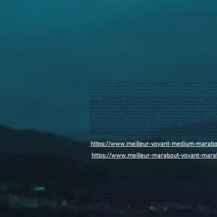
Marabout Sur Montrouge (92120) , Marabout africain Sur Montrouge (92120) , Marabout afrique Sur Montrouge
(92120) , meilleur marabout afrique Sur Montrouge (92120) , marabout serieux Sur Montrouge (92120) , mar
Montrouge (92120) , marabout Bayo Sur Montrouge (92120) , voyant Sur Montrouge (92120) , voyant africain S
(92120) , médium paiement après résultat Sur Montrouge (92120) , médium Sur Montrouge (92120) , médium Sp
(92120) ,
Marabout à Antony (92160)
,
marabout à Asnières-sur-Seine (92600)
,
marabout à Bagneux (92220
Colombes (92700)
,
marabout à Courbevoie (92400)
,
marabout à Fontenay-aux-Roses (92260)
,
marabout à 
marabout à Meudon (92190)
,
marabout à Montrouge (92120)
,
marabout à Nanterre (92000)
,
marabout à Neu
Ville-d'Avray (92410)
,
marabout à Villeneuve-la-Garenne (92390)
,
Voyant à Antony (92160)
,
voyant à Asniè
Clichy (92110)
,
voyant à Colombes (92700)
,
voyant à Courbevoie (92400)
,
voyant à Fontenay-aux-Roses (9
voyant à Meudon (92190)
,
voyant à Montrouge (92120)
,
voyant à Nanterre (92000
) ,
voyant à Neuilly-sur-Se
Villeneuve-la-Garenne (92390)
,
Médium à Antony (92160)
,
médium à Asnières-sur-Seine (92600)
,
médium 
Colombes (92700)
,
médium à Courbevoie (92400)
,
médium à Fontenay-aux-Roses (92260)
,
médium à Garch
Meudon (92190)
,
médium à Montrouge (92120)
,
médium à Nanterre (92000)
,
médium à Neuilly-sur-Seine (
Villeneuve-la-Garenne (92390)
,
Vaudou à Antony (92160)
,
vaudou à Asnières-sur-Seine (92600)
,
vaudou à 
(92700)
,
vaudou à Courbevoie (92400)
,
vaudou à Fontenay-aux-Roses (92260)
,
vaudou à Garches (92380)
,
v
Montrouge (92120) ,
vaudou à Nanterre (92000)
,
vaudou à Neuilly-sur-Seine (92200)
,
vaudou à Puteaux (92
https://www.meilleur-voyant-medium-marab
https://www.meilleur-marabout-voyant-mara
marabout en France
,
Marabout sur Saint-Quentin-02100)
,
marabout sur Soissons (02200)
,
marabout sur L
marabout sur Villeneuve-d’Ascq (59650)
,
marabout sur Cambrai (59400)
,
marabout sur Marcq-en-Barœul 
marabout sur Grande-Synthe (59760)
,
marabout sur Loos (59760)
,
marabout sur Hazebrouck (59190)
,
mar
Hem (59510)
,
marabout sur Faches-Thumesnil (59155)
,
marabout sur Saint-Amand-les-Eaux (59230)
,
mar
(59410)
,
Mouvaux (59420)
,
marabout sur Saint-André-lez-Lille (59350)
,
marabout sur Raismes (59590)
,
m
Wambrechies (59118)
,
marabout sur Douchy-les-Mines (59282)
,
marabout sur Annœullin (59112)
,
marabo
sur Creil (60100)
,
marabout sur Nogent-sur-Oise (60180)
,
marabout sur Crépy-en-Valois (60800)
,
marabout
marabout sur Abbeville (80100)
,
marabout sur Albert (80300)
,
marabout sur Calais (62100)
,
marabout sur
marabout sur Saint-Omer (62500)
,
marabout sur Berck (62600)
,
marabout sur Harnes (62440)
,
marabout 
sur Courrières (62710)
,
marabout sur Auchel (62260)
,
marabout sur Montigny-en-Gohelle (62640)
,
marabou
(14120)
,
marabout sur Évreux (27000)
,
marabout sur Vernon (27200)
,
marabout sur Louviers (27400)
,
mara