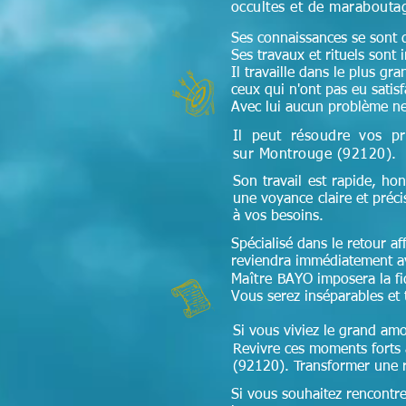
occultes et de maraboutag
Ses connaissances se sont di
Ses travaux et rituels sont 
Il travaille dans le plus gr
ceux qui n'ont pas eu satis
Avec lui aucun problème ne
Il peut résoudre vos pr
sur Montrouge (92120)
.
Son travail est rapide, hon
une voyance claire et préc
à vos besoins.
Spécialisé dans le retour aff
reviendra immédiatement av
Maître
BAYO imposera la fidé
Vous serez inséparables et 
Si vous viviez le grand amo
Revivre ces moments forts à
(92120). Transformer une re
Si vous souhaitez rencontr