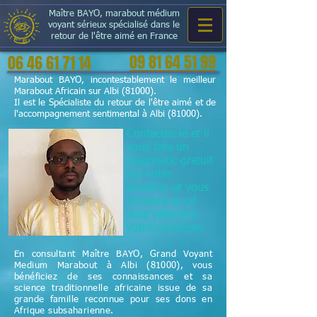
Maître BAYO, marabout médium
voyant sérieux spécialisé dans le
retour de l'être aimé en France
09 81 64 51 99
06 46 61 71 14
Marabout BAYO, incontestablement le meilleur
Marabout Africain sur Albi (81000).
Il est le Spécialiste du retour de l'être aimé et de
l'accompagnement sentimental à Albi (81000).
Contactez-le et il
vous fera un
diagnostic gratuit
sur votre
situation et vous
donnera la clé
pour résoudre
votre problème.
En consultant Maître BAYO, Grand Voyant
Medium Marabout à Albi (81000), vous
bénéficiez de ses connaissances et sa
science
traditionnelle
africaine issue de sa
grande famille reconnue pour ses dons en
Afrique subsaharienne.