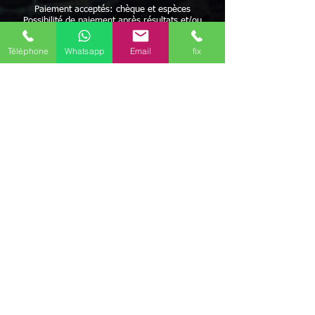
Paiement acceptés: chèque et espèces
Possibilité de paiement après résultats et/ou
facilités de paiement
Avec Maître Bayo vous bénéficiez d'une écoute
Téléphone
Whatsapp
Email
fix
attentive à vos besoins
Rapidité - Sérieux - Efficacité - Résultats positifs
Maître BAYO reçoit dans ses cabinets Albi
(81000) mais peut aussi se déplacer.
Possibilité de travailler par correspondance.
Déplacement possible
Discrétion garantie
Géolocalisation pour rencontrer le Maître Bayo - ce
meilleur Voyant médium vaudou marabout africain sur le
secteur de Albi (81000)