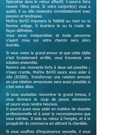
Spécialisé dans le retour affectif, il pourra faire
revenir l'être aimé. Si votre conjoint(e) vous a
quitté, il ou elle reviendra immédiatement avec
passion et tendresse.
Maître
BAYO imposera la fidélité au mari ou la
femme volage. Il écartera le ou la rivale de
façon définitive.
Vous serez inséparables et toute personne
s'ayant mise sur votre chemin sera alors
écartée.
Si vous viviez le grand amour et que cette idylle
s'est brutalement arrêté, vous trouverez une
solution ensemble.
Revivre ces moments forts à deux est possible ;
n'ayez crainte,
Maître
BAYO saura vous aider à
Albi (81000). Transformer une relation amicale
en une relation amoureuse sera aussi possible si
c'est votre désir.
Si vous souhaitez rencontrer le grand Amour, il
vous donnera le coup de pouce nécessaire
et
saura vous rendre heureux.
Il pourra aussi vous aider en matière de réussite
professionnelle et à avoir la reconnaissance que
vous méritez. Il aide au retour à l'emploi, et à la
prospérité du commerce en attirant la clientèle.
Si vous souffrez d’impuissance sexuelle, il vous