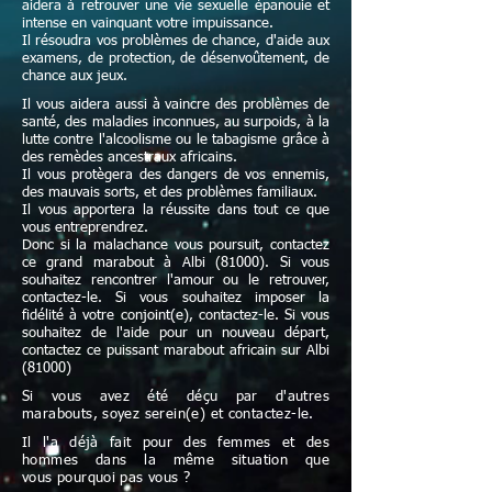
aidera à retrouver une vie sexuelle épanouie et
intense en vainquant votre impuissance.
Il résoudra vos problèmes de chance, d'aide aux
examens, de protection, de désenvoûtement, de
chance aux jeux.
Il vous aidera aussi à vaincre des problèmes de
santé, des maladies inconnues, au surpoids, à la
lutte contre l'alcoolisme ou le tabagisme grâce à
des remèdes ancestraux africains.
Il vous protègera des dangers de vos ennemis,
des mauvais sorts, et des problèmes familiaux.
Il vous apportera la réussite dans tout ce que
vous entreprendrez.
Donc si la malachance vous poursuit, contactez
ce grand marabout à Albi (81000). Si vous
souhaitez rencontrer l'amour ou le retrouver,
contactez-le. Si vous souhaitez imposer la
fidélité à votre conjoint(e), contactez-le. Si vous
souhaitez de l'aide pour un nouveau départ,
contactez ce puissant marabout africain sur Albi
(81000)
Si vous avez été déçu par d'autres
marabouts, soyez serein(e) et contactez-le.
Il l'a déjà fait pour des femmes et des
hommes dans la même situation que
vous pourquoi pas vous ?