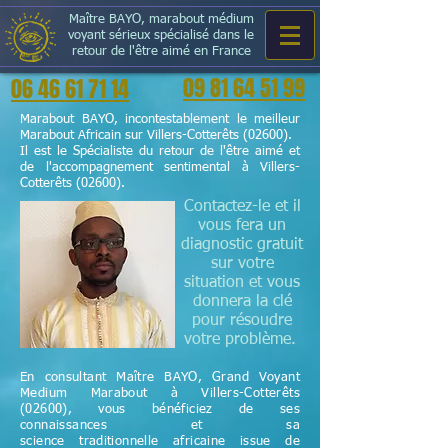
Maître BAYO, marabout médium
voyant sérieux spécialisé dans le
retour de l'être aimé en France
09 81 64 51 99
06 46 61 71 14
Marabout BAYO, incontestablement le meilleur
Marabout Africain sur Villers-Cotterêts (02600).
Il est le Spécialiste du retour de l'être aimé et
de l'accompagnement sentimental à Villers-
Cotterêts (02600).
Contactez-le et il
vous fera un
diagnostic gratuit
sur votre
situation et vous
donnera la clé
pour résoudre
votre problème.
En consultant Maître BAYO, Grand Voyant
Medium Marabout à Villers-Cotterêts
(02600), vous bénéficiez de ses
connaissances et sa
science
traditionnelle
africaine issue de