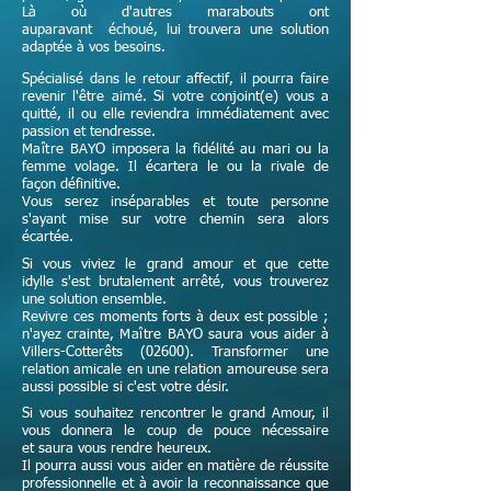
Là où d'autres marabouts ont
auparavant échoué, lui trouvera une solution
adaptée à vos besoins.
Spécialisé dans le retour affectif, il pourra faire
revenir l'être aimé. Si votre conjoint(e) vous a
quitté, il ou elle reviendra immédiatement avec
passion et tendresse.
Maître
BAYO imposera la fidélité au mari ou la
femme volage. Il écartera le ou la rivale de
façon définitive.
Vous serez inséparables et toute personne
s'ayant mise sur votre chemin sera alors
écartée.
Si vous viviez le grand amour et que cette
idylle s'est brutalement arrêté, vous trouverez
une solution ensemble.
Revivre ces moments forts à deux est possible ;
n'ayez crainte,
Maître
BAYO saura vous aider à
Villers-Cotterêts (02600). Transformer une
relation amicale en une relation amoureuse sera
aussi possible si c'est votre désir.
Si vous souhaitez rencontrer le grand Amour, il
vous donnera le coup de pouce nécessaire
et
saura vous rendre heureux.
Il pourra aussi vous aider en matière de réussite
professionnelle et à avoir la reconnaissance que