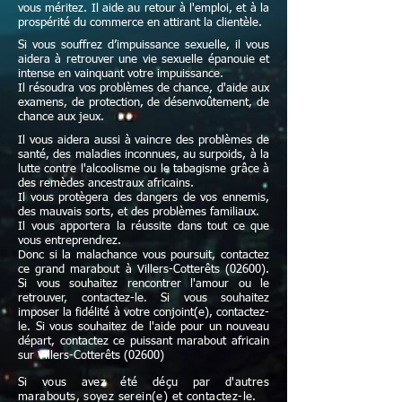
vous méritez. Il aide au retour à l'emploi, et à la
prospérité du commerce en attirant la clientèle.
Si vous souffrez d’impuissance sexuelle, il vous
aidera à retrouver une vie sexuelle épanouie et
intense en vainquant votre impuissance.
Il résoudra vos problèmes de chance, d'aide aux
examens, de protection, de désenvoûtement, de
chance aux jeux.
Il vous aidera aussi à vaincre des problèmes de
santé, des maladies inconnues, au surpoids, à la
lutte contre l'alcoolisme ou le tabagisme grâce à
des remèdes ancestraux africains.
Il vous protègera des dangers de vos ennemis,
des mauvais sorts, et des problèmes familiaux.
Il vous apportera la réussite dans tout ce que
vous entreprendrez.
Donc si la malachance vous poursuit, contactez
ce grand marabout à Villers-Cotterêts (02600).
Si vous souhaitez rencontrer l'amour ou le
retrouver, contactez-le. Si vous souhaitez
imposer la fidélité à votre conjoint(e), contactez-
le. Si vous souhaitez de l'aide pour un nouveau
départ, contactez ce puissant marabout africain
sur Villers-Cotterêts (02600)
Si vous avez été déçu par d'autres
marabouts, soyez serein(e) et contactez-le.