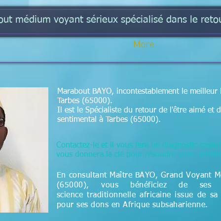
t médium voyant sérieux spécialisé dans le retou
More
Marabout BAYO, incontestablement le meilleur 
Tarbes (65000).
Il est le Spécialiste du retour de l'être aimé e
sentimental à Tarbes (65000).
Contactez-le et il vous fera un diagnostic gratui
vous donnera la clé pour résoudre votre prob
En consultant Maître BAYO, Grand Voyant 
(65000), vous bénéficiez de ses 
science
traditionnelle
africaine issue de sa
pour ses dons en Afrique subsaharienne.