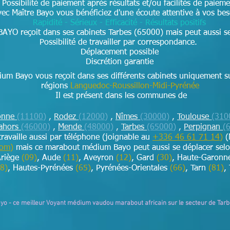
Possibilité de paiement après résultats et/ou facilités de paieme
ec Maître Bayo vous bénéficiez d'une écoute attentive à vos be
Rapidité - Sérieux - Efficacité - Résultats positifs
BAYO reçoit dans ses cabinets Tarbes (65000) mais peut aussi se
Possibilité de travailler par correspondance.
Déplacement possible
Discrétion garantie
um Bayo vous reçoit dans ses différents cabinets uniquement s
régions
Languedoc-Roussillon-Midi-Pyrénée
Il est présent dans les communes de
onne
(11100)
,
Rodez
(12000)
,
Nîmes
(30000)
,
Toulouse
(310
ahors
(46000)
,
Mende
(48000)
,
Tarbes
(65000)
,
Perpignan
(
 travaille aussi par téléphone (joignable au
+336 46 61 71 14
)
(
com
)
mais ce marabout médium Bayo peut aussi se déplacer sel
Ariège
(09)
, Aude
(11)
, Aveyron
(12)
, Gard
(30)
, Haute-Garon
8)
, Hautes-Pyrénées
(65)
, Pyrénées-Orientales
(66)
, Tarn
(81)
,
ayo - ce meilleur Voyant médium vaudou marabout africain sur le secteur de Tar