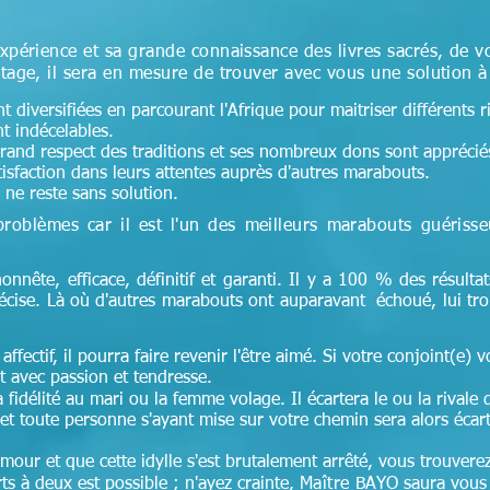
xpérience et sa grande connaissance des livres sacrés, de v
tage, il sera en mesure de trouver avec vous une solution 
 diversifiées en parcourant l'Afrique pour maitriser différents r
nt indécelables.
 grand respect des traditions et ses nombreux dons sont appréciés 
tisfaction dans leurs attentes auprès d'autres marabouts.
ne reste sans solution.
problèmes car il est l'un des meilleurs marabouts guériss
honnête, efficace, définitif et garanti. Il y a 100 % des résultat
récise. Là où d'autres marabouts ont auparavant échoué, lui tr
affectif, il pourra faire revenir l'être aimé. Si votre conjoint(e) v
 avec passion et tendresse.
idélité au mari ou la femme volage. Il écartera le ou la rivale 
et toute personne s'ayant mise sur votre chemin sera alors écar
amour et que cette idylle s'est brutalement arrêté, vous trouver
s à deux est possible ; n'ayez crainte,
Maître
BAYO saura vous 