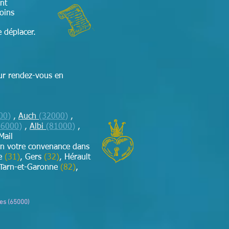
nt
soins
 déplacer.
ur rendez-vous en
00)
,
Auch
(32000)
,
66000)
,
Albi
(81000)
,
Mail
on votre convenance dans
ne
(31)
, Gers
(32)
, Hérault
 Tarn-et-Garonne
(82)
,
bes (65000)