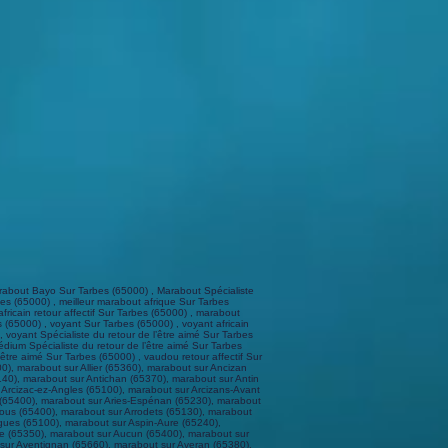
t sur Gaussan (65670), marabout sur Gavarnie-Gèdre (65120), marabout sur Gayan (65320), marabout sur Gazave (65250), marabout sur Gazost (65100), marabout sur Gembrie (65370), marabout sur Générest (65150), marabout sur Génos (65240), marabout sur Gensac (65140), marabout sur Ger (65100), marabout sur Gerde (65200), marabout sur Germ (65240), marabout sur Germs-sur-l'Oussouet (65200), marabout sur Geu (65100), marabout sur Gez (65400), marabout sur Gez-ez-Angles (65100), marabout sur Gonez (65350), marabout sur Gouaux (65240), marabout sur Goudon (65190), marabout sur Gourgue (65130), marabout sur Grailhen (65170), marabout sur Grézian (65240), marabout sur Grust (65120), marabout sur Guchan (65170), marabout sur Guchen (65240), marabout sur Guizerix (65230), marabout sur Hachan (65230), marabout sur Hagedet (65700), marabout sur Hauban (65200), marabout sur Hautaget (65150), marabout sur Hèches (65250), marabout sur Hères (65700), marabout sur Hibarette (65380), marabout sur Hiis (65200), marabout sur Hitte (65190), marabout sur Horgues (65310), marabout sur Houeydets (65330), marabout sur Hourc (65350), marabout sur Ibos (65420), marabout sur Ilhet (65410), marabout sur Ilheu (65370), marabout sur Izaourt (65370), marabout sur Izaux (65250), marabout sur Jacque (65350), marabout sur Jarret (65100), marabout sur Jézeau (65240), marabout sur Juillan (65290), marabout sur Julos (65100), marabout sur Juncalas (65100), marabout sur La Barthe-de-Neste (65250), marabout sur Labassère (65200), marabout sur Labastide (65130), marabout sur Labatut-Rivière (65700), marabout sur Laborde (65130), marabout sur Lacassagne (65140), marabout sur Lafitole (65700), marabout sur Lagarde (65320), marabout sur Lagrange (65300), marabout sur Lahitte-Toupière (65700), marabout sur Lalanne (65230), marabout sur Lalanne-Trie (65220), marabout sur Laloubère (65310), marabout sur Lamarque-Pontacq (65380), marabout sur Lamarque-Rustaing (65220), marabout sur Laméac (65140), marabout sur Lançon (65240), marabout sur Lanespède (65190), marabout sur Lanne (65380), marabout sur Lannemezan (65300), marabout sur Lansac (65350), marabout sur Lapeyre (65220), marabout sur Laran (65670), marabout sur Larreule (65700), marabout sur Larroque (65230), marabout sur Lascazères (65700), marabout sur Laslades (65350), marabout sur Lassales (65670), marabout sur Lau-Balagnas (65400), marabout sur Layrisse (65380), marabout sur Les Angles (65100), marabout sur Lescurry (65140), marabout sur Lespouey (65190), marabout sur Lézignan (65100), marabout sur Lhez (65190), marabout sur Liac (65140), marabout sur Libaros (65330), marabout