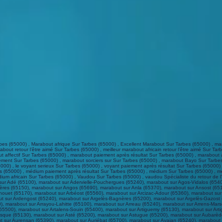
out sur Asté (65200), marabout sur Astugue (65200), marabout sur Aubarède (65350), marabout sur Aucun (65400), marabout sur Aulon (65240), marabout sur Aureilhan (65800), marabout sur Aurensan (65390), marabout sur Auriébat (65700), marabout sur Avajan (65240), marabout sur Aventignan (65660), marabout sur Averan (65380), marabout sur Aveux (65370), marabout sur Avezac-Prat-Lahitte (65130), marabout sur Ayros-Arbouix (65400), marabout sur Ayzac-Ost (65400), marabout sur Azereix (65380), marabout sur Azet (65170), marabout sur Bagnères-de-Bigorre (65200), marabout sur Banios (65200), marabout sur Barbachen (65140), marabout sur Barbazan-Debat (65690), marabout sur Barbazan-Dessus (65360), marabout sur Barèges (65120), marabout sur Bareilles (65240), marabout sur Barlest (65100), marabout sur Barrancoueu (65240), marabout sur Barry (65380), marabout sur Barthe (65230), marabout sur Bartrès (65100), marabout sur Batsère (65130), marabout sur Bazet (65460), marabout sur Bazillac (65140), marabout sur Bazordan (65670), marabout sur Bazus-Aure (65170), marabout sur Bazus-Neste (65250), marabout sur Beaucens (65400), marabout sur Beaudéan (65710), marabout sur Bégole (65190), marabout sur Bénac (65380), marabout sur Benqué-Molère (65130), marabout sur Berbérust-Lias (65100), marabout sur Bernac-Debat (65360), marabout sur Bernac-Dessus (65360), marabout sur Bernadets-Debat (65220), marabout sur Bernadets-Dessus (65190), marabout sur Bertren (65370), marabout sur Betbèze (65230), marabout sur Betpouey (65120), marabout sur Betpouy (65230), marabout sur Bettes (65130), marabout sur Beyrède-Jumet (65410), marabout sur Bize (65150), marabout sur Bizous (65150), marabout sur Bonnefont (65220), marabout sur Bonnemazon (65130), marabout sur Bonrepos (65330), marabout sur Boô-Silhen (65400), marabout sur Bordères-Louron (65590), marabout sur Bordères-sur-l'Échez (65320), marabout sur Bordes (65190), marabout sur Bouilh-Devant (65140), marabout sur Bouilh-Péreuilh (65350), marabout sur Boulin (65350), marabout sur Bourg-de-Bigorre (65130), marabout sur Bourisp (65170), marabout sur Bourréac (65100), marabout sur Bours (65460), marabout sur Bramevaque (65370), marabout sur Bugard (65220), marabout sur Bulan (65130), marabout sur Bun (65400), marabout sur Burg (65190), marabout sur Buzon (65140), marabout sur Cabanac (65350), marabout sur Cadéac (65240), marabout sur Cadeilhan-Trachère (65170), marabout sur Caharet (65190), marabout sur Caixon (65500), marabout sur Calavanté (65190), marabout sur Camalès (65500), marabout sur Camous (65410), marabout sur Campan (65710), marabout sur Camparan (65170), marabout sur Campistrous (65300), marabout sur Campuzan (65230), marabout sur Cantaous (65150), marabout sur Capvern (65130), marabout sur Castelbajac (65330), marabout sur Castelnau-Magnoac (65230), marabout sur Castelnau-Rivière-Basse (65700), marabout sur Castelvieilh (65350), marabout sur Castéra-Lanusse (65190), marabout sur Castéra-Lou (65350), marabout sur Casterets (65230), marabout sur Castillon (65130), marabout sur Caubous (65230), marabout sur Caussade-Rivière (65700), marabout sur Cauterets (65110), marabout sur Cazarilh (65370), marabout sur Cazaux-Debat (65590), marabout sur Cazaux-Fréchet-Anéran-Camors (65240), marabout sur Chelle-Debat (65350), marabout sur Chelle-Spou (65130), marabout sur Cheust (65100), marabout sur Chèze (65120), marabout sur Chis (65800), marabout sur Cieutat (65200), marabout sur Cizos (65230), marabout sur Clarac (65190), marabout sur Clarens (65300), marabout sur Collongues (65350), marabout sur Coussan (65350), marabout sur Créchets (65370), marabout sur Devèze (65230), marabout sur Dours (65350), marabout sur Ens (65170), marabout sur Esbareich (65370), marabout sur Escala (65250), marabout sur Escaunets (65500), marabout sur Escondeaux (65140), marabout sur Esconnets (65130), marabout sur Escots (65130), marabout sur Escoubès-Pouts (65100), marabout sur Esparros (65130), marabout sur Espèche (65130), marabout sur Espieilh (65130), marabout sur Esquièze-Sère (65120), marabout sur Estaing (65400), marabout sur Estampures (65220), marabout sur Estarvielle (65240), marabout sur Estensan (65170), marabout sur Esterre (65120), marabout sur Estirac (65700), marabout sur Ferrère (65370), marabout sur Ferrières (65560), marabout sur Fontrailles (65220), marabout sur Fréchède (65220), marabout sur Fréchendets (65130), marabout sur Fréchet-Aure (65240), marabout sur Fréchou-Fréchet (65190), marabout sur Gaillagos (65400), marabout sur Galan (65330), marabout sur Galez (65330), marabout sur Gardères (65320), marabout sur Gaudent (65370), marabou