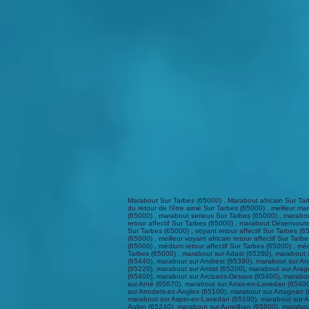
Marabout Sur Tarbes (65000) , Marabout africain Sur Tarbes (65000) , Marabout afrique Sur Tarbes (65000) , Excellent Marabout Sur Tarbes (65000) , marabout Bayo Sur Tarbes (65000) , Marabout Spécialiste du retour de l’être aimé Sur Tarbes (65000) , meilleur marabout retour l’être aimé Sur Tarbes (65000) , meilleur marabout africain retour l’être aimé Sur Tarbes (65000) , meilleur marabout afrique Sur Tarbes (65000) , marabout serieux Sur Tarbes (65000) , marabout affectif Sur Tarbes (65000) , marabout paiement après résultat Sur Tarbes (65000) , marabout africain retour affectif Sur Tarbes (65000) , marabout retour affectif Sur Tarbes (65000) , marabout Désenvoutement Sur Tarbes (65000) , marabout sorciers sur Sur Tarbes (65000) , marabout Bayo Sur Tarbes (65000) , voyant Sur Tarbes (65000) , voyant africain Sur Tarbes (65000) , voyant retour affectif Sur Tarbes (65000) , le voyant serieux Sur Tarbes (65000) , voyant paiement après résultat Sur Tarbes (65000) , voyant Spécialiste du retour de l’être aimé Sur Tarbes (65000) , meilleur voyant africain retour affectif Sur Tarbes (65000) , médium paiement après résultat Sur Tarbes (65000) , médium Sur Tarbes (65000) , médium Spécialiste du retour de l’être aimé Sur Tarbes (65000) , médium retour affectif Sur Tarbes (65000) , médium africain Sur Tarbes (65000) , Vaudou Sur Tarbes (65000) , vaudou Spécialiste du retour de l’être aimé Sur Tarbes (65000) , vaudou retour affectif Sur Tarbes (65000) , marabout sur Adast (65260), marabout sur Adé (65100), marabout sur Adervielle-Pouchergues (65240), marabout sur Agos-Vidalos (65400), marabout sur Allier (65360), marabout sur Ancizan (65440), marabout sur Andrest (65390), marabout sur Anères (65150), marabout sur Angos (65690), marabout sur Anla (65370), marabout sur Ansost (65140), marabout sur Antichan (65370), marabout sur Antin (65220), marabout sur Antist (65200), marabout sur Aragnouet (65170), marabout sur Arbéost (65560), marabout sur Arcizac-Adour (65360), marabout sur Arcizac-ez-Angles (65100), marabout sur Arcizans-Avant (65400), marabout sur Arcizans-Dessus (65400), marabout sur Ardengost (65240), marabout sur Argelès-Bagnères (65200), marabout sur Argelès-Gazost (65400), marabout sur Aries-Espénan (65230), marabout sur Arné (65670), marabout sur Arras-en-Lavedan (65400), marabout sur Arrayou-Lahitte (65100), marabout sur Arreau (65240), marabout sur Arrens-Marsous (65400), marabout sur Arrodets (65130), marabout sur Arrodets-ez-Angles (65100), marabout sur Artagnan (65500), marabout sur Artalens-Souin (65400), marabout sur Artiguemy (65130), marabout sur Artigues (65100), marabout sur Aspin-Aure (65240), marabout sur Aspin-en-Lavedan (65100), marabout sur Asque (65130), marab