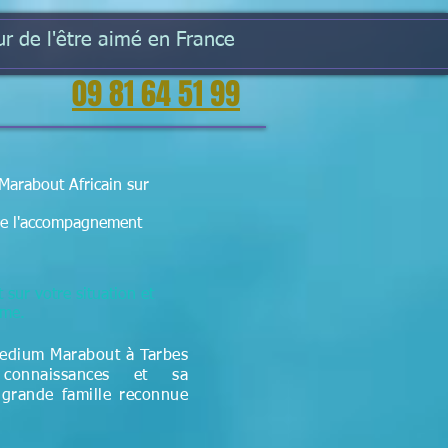
r de l'être aimé en France
09 81 64 51 99
Marabout Africain sur
t de l'accompagnement
t sur votre situation et
lème.
Medium Marabout à Tarbes
connaissances et sa
 grande famille reconnue