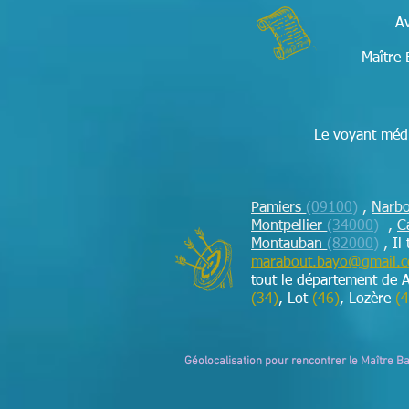
Av
Maître 
Le voyant médi
Pamiers
(09100)
,
Narb
Montpellier
(34000)
,
C
Montauban
(82000)
,
Il
marabout.bayo@gmail.
tout le département de 
(34)
, Lot
(46)
, Lozère
(4
Géolocalisation pour rencontrer le Maître B