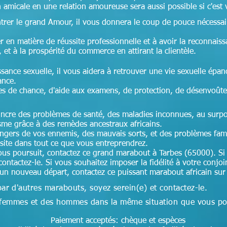
 amicale en une relation amoureuse sera aussi possible si c'est v
ntrer le grand Amour, il vous donnera le coup de pouce nécessai
r en matière de réussite professionnelle et à avoir la reconnais
, et à la prospérité du commerce en attirant la clientèle.
ssance sexuelle, il vous aidera à retrouver une vie sexuelle épan
ance.
es de chance, d'aide aux examens, de protection, de désenvoût
aincre des problèmes de santé, des maladies inconnues, au surpoi
isme grâce à des remèdes ancestraux africains.
angers de vos ennemis, des mauvais sorts, et des problèmes fam
ssite dans tout ce que vous entreprendrez.
ous poursuit, contactez ce grand marabout à Tarbes (65000). Si
contactez-le. Si vous souhaitez imposer la fidélité à votre conjoi
 un nouveau départ, contactez ce puissant marabout africain su
par d'autres marabouts, soyez serein(e) et contactez-le.
des femmes et des hommes dans la même situation que vous p
Paiement acceptés: chèque et espèces