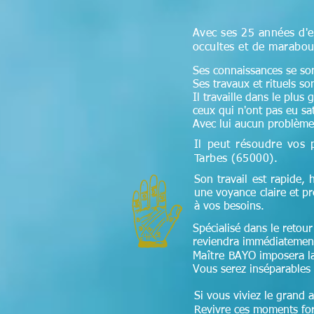
Avec ses 25 années d'e
occultes et de marabou
Ses connaissances se sont
Ses travaux et rituels so
Il travaille dans le plus
ceux qui n'ont pas eu sa
Avec lui aucun problème 
Il peut résoudre vos 
Tarbes (65000)
.
Son travail est rapide, 
une voyance claire et p
à vos besoins.
Spécialisé dans le retour 
reviendra immédiatement
Maître
BAYO imposera la f
Vous serez inséparables 
Si vous viviez le grand 
Revivre ces moments fort