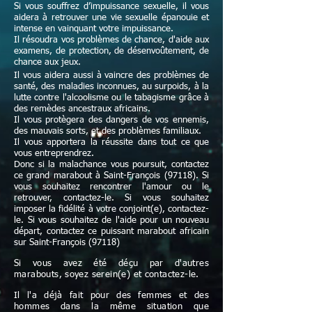
Si vous souffrez d’impuissance sexuelle, il vous
aidera à retrouver une vie sexuelle épanouie et
intense en vainquant votre impuissance.
Il résoudra vos problèmes de chance, d'aide aux
examens, de protection, de désenvoûtement, de
chance aux jeux.
Il vous aidera aussi à vaincre des problèmes de
santé, des maladies inconnues, au surpoids, à la
lutte contre l'alcoolisme ou le tabagisme grâce à
des remèdes ancestraux africains.
Il vous protègera des dangers de vos ennemis,
des mauvais sorts, et des problèmes familiaux.
Il vous apportera la réussite dans tout ce que
vous entreprendrez.
Donc si la malachance vous poursuit, contactez
ce grand marabout à Saint-François (97118). Si
vous souhaitez rencontrer l'amour ou le
retrouver, contactez-le. Si vous souhaitez
imposer la fidélité à votre conjoint(e), contactez-
le. Si vous souhaitez de l'aide pour un nouveau
départ, contactez ce puissant marabout africain
sur Saint-François (97118)
Si vous avez été déçu par d'autres
marabouts, soyez serein(e) et contactez-le.
Il l'a déjà fait pour des femmes et des
hommes dans la même situation que