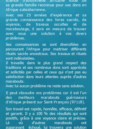
science
traditionnelle
africaine issue de
sa grande famille reconnue pour ses dons en
Afrique subsaharienne.
Avec ses 25 années d'expérience et sa
grande connaissance des livres sacrés, de
voyance, de travaux occultes et de
maraboutage, il sera en mesure de trouver
avec vous une solution à vos divers
problèmes.
Ses connaissances se sont diversifiées en
parcourant l'Afrique pour maitriser différents
rituels sacrés ancestraux. Ses travaux et rituels
sont indécelables.
Il travaille dans le plus grand respect des
traditions et ses nombreux dons sont appréciés
et sollicités par celles et ceux qui n'ont pas eu
satisfaction dans leurs attentes auprès d'autres
marabouts.
Avec lui aucun problème ne reste sans solution.
Il peut résoudre vos problèmes car il est l'un
des meilleurs marabouts guérisseurs
d'Afrique
présent sur Saint-François (97118)
.
Son travail est rapide, honnête, efficace, définitif
et garanti. Il y a 100 % des résultats qui sont
positifs, grâce à une voyance claire et précise.
Là où d'autres marabouts ont
auparavant échoué, lui trouvera une solution