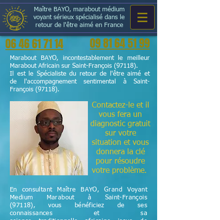
Maître BAYO, marabout médium
voyant sérieux spécialisé dans le
retour de l'être aimé en France
09 81 64 51 99
06 46 61 71 14
Marabout BAYO, incontestablement le meilleur
Marabout Africain sur Saint-François (97118).
Il est le Spécialiste du retour de l'être aimé et
de l'accompagnement sentimental à Saint-
François (97118).
Contactez-le et il
vous fera un
diagnostic gratuit
sur votre
situation et vous
donnera la clé
pour résoudre
votre problème.
En consultant Maître BAYO, Grand Voyant
Medium Marabout à Saint-François
(97118), vous bénéficiez de ses
connaissances et sa