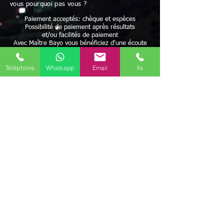
vous pourquoi pas vous ?
Paiement acceptés: chèque et espèces
Possibilité de paiement après résultats
et/ou facilités de paiement
Avec Maître Bayo vous bénéficiez d'une écoute
attentive à vos besoins
Rapidité - Sérieux - Efficacité - Résultats positifs
Téléphone
Whatsapp
Email
fix
Maître BAYO reçoit dans ses cabinets Saint-
François (97118), mais peut aussi se déplacer.
Possibilité de travailler par correspondance.
Déplacement possible
Discrétion garantie
Le voyant médium Bayo vous reçoit dans ses
différents cabinets uniquement sur rendez-vous
en région
Guadeloupe
Il est présent dans les communes de
Guadeloupe
(97139)
,
Martinique
(97200)
,
Cayenne
(97300)
,
Saint-Denis
(97400)
,
Saint-
Paul
(97460)
,
Saint-Pierre
(97500)
,
Mamoudzou
(97600)
,
Saint-Barthélemy
(97700)
,
Saint-Martin
(97800)
,
Archipel des Kerguelen
(98400)
,
Mata'Utu
(98600)
,
Faa'a
(98704)
,
Nouméa
(98849)
,
île de Clipperton
(98900)
Il
travaille aussi par téléphone (joignable au
+336
46 61 71
)
(Mail
marabout.bayo@gmail.com
)
mais
ce marabout médium Bayo peut aussi se déplacer