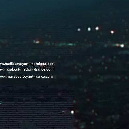
www.meilleurvoyant-marabout.com
www.marabout-medium-france.com
www.maraboutvoyant-france.com
marabout sur Tourcoing (59200)
,
marabout sur Roubaix (59100)
,
marabout sur Dunkerque (59140)
,
rabout sur Maubeuge (59600)
,
marabout sur Lambersart (59130)
,
marabout sur Armentières (59280)
,
bout sur Wasquehal (59290)
,
marabout sur Denain (59220)
,
marabout sur Ronchin (59790)
,
marabout sur
mont (59330)
,
marabout sur Lys-lez-Lannoy (59390)
,
marabout sur Roncq (59223)
,
marabout sur Anzin
caut (59860)
,
marabout sur Gravelines (59820)
,
marabout sur Saint-Saulve (59880)
,
marabout sur
out sur Bondues (59910)
,
marabout sur Beauvais (60000)
,
marabout sur Compiègne (60200)
,
marabout
(60500)
,
marabout sur Clermont (60600)
,
marabout sur Chambly (60230)
,
marabout sur Amiens (80000)
,
00)
,
marabout sur Bruay-la-Buissière (62700)
,
marabout sur Avion (62210)
,
marabout sur Carvin (62220)
,
ur Saint-Martin-Boulogne (62280)
,
marabout sur Étaples (62630)
,
marabout sur Marck (62730)
,
marabout
e Normandie (14500)
,
marabout sur Bayeux (14400)
,
marabout sur Ifs (14123)
,
marabout sur Mondeville
ut sur Saint-Lô (50000)
,
marabout sur Granville (50400)
,
marabout sur La Hague (50440)
,
marabout sur
6300)
,
marabout sur Saint-Étienne-du-Rouvray (76800)
,
marabout sur Le Grand-Quevilly (76120)
,
t sur Barentin (76360)
,
marabout sur Oissel (76350)
,
marabout sur Bolbec (76210)
,
marabout sur
arabout sur Saint-Sébastien-sur-Loire (44230)
,
marabout sur Orvault (44700)
,
marabout sur Vertou
r Pornic (44210)
,
marabout sur Saint-Brevin-les-Pins (44250)
,
marabout sur Châteaubriant (44110)
,
Beaupréau-en-Mauges (49600)
,
marabout à Chemillé-en-Anjou (49120)
,
marabout à La Mauges-sur-Loire
ance (49320)
,
marabout à Laval (53000)
,
marabout à Château-Gontier-sur-Mayenne (53200)
,
marabout à
dée (85600)
,
marabout à Les Herbiers (85500)
,
marabout à Fontenay-le-Comte (85200)
,
marabout à Saint-
 (06130)
,
marabout à Le Cannet (06110)
,
marabout à Menton (06500)
,
marabout à Saint-Laurent-du-Var
marabout à Carros (06510)
,
marabout à Biot (06410)
,
marabout à La Trinité (06340)
,
marabout à Mouans-
13700)
,
marabout à Miramas (13140)
,
marabout à Allauch (13190)
,
marabout à Les Pennes-Mirabeau
rau (13310)
,
marabout à Berre-l'Étang (13130)
,
marabout à Rognac (13340)
,
marabout à Auriol (13390)
,