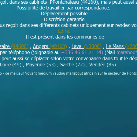
çoit dans ses cabinets PPontchâteau (44160), mais peut aussi s
Possibilité de travailler par correspondance.
Déplacement possible
Discrétion garantie
s reçoit dans ses différents cabinets uniquement sur rendez-v
Loire​.
Il est présent dans les communes de
zaire
(44600)
,
Angers
(49100)
,
Laval
(53000)
,
Le Mans
(720
i par téléphone (joignable au
+336 46 61 71 14)
(Mail
marabou
eut aussi se déplacer selon votre convenance dans tout le dép
-Loire
(49)
, Mayenne
(53)
, Sarthe
(72)
, Vendée
(85)
,
yo - ce meilleur Voyant médium vaudou marabout africain sur le secteur de Pont