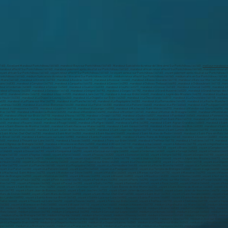
60) , Excellent Marabout Pontchâteau (44160) , marabout Bayo sur Pontchâteau (44160) , Marabout Spécialiste du retour de l’être aimé Sur Pontchâteau (44160) ,
meilleur marabout r
marabout affectif Sur Pontchâteau (44160) , marabout paiement après résultat sur Pontchâteau (44160) , marabout africain retour affectif Sur Pontchâteau (44160) , marabout retour 
) , marabout à Grand-Auverné (44520) , marabout à Grandchamps-des-Fontaines (44119) , marabout à Guémené-Penfao (44290) , marabout à Guenrouet (44530) , marabout à Guérande (44350) , marabout à Haute-Goulaine (44115) , marabout à Herbignac (44410) , marabout à Héric (44810) , marabout à Indre (44610) , marabout à Issé (44520) , marabout à Jans (44170) , marabout à Joué-sur-Erdre (44440) , marabout à Juigné-des-Moutiers (44670) , marabout à La Baule-Escoublac (44500) , marabout à La Bernerie-en-Retz (44760) , marabout à La Boissière-du-Doré (44430) , marabout à La Chapelle-des-Marais (44410) , marabout à La Chapelle-Glain (44670) , marabout à La Chapelle-Heulin (44330) , marabout à La Chapelle-Launay (44260) , marabout à La Chapelle-sur-Erdre (44240) , marabout à La Chevallerais (44810) , marabout à La Chevrolière (44118) , marabout à La Grigonnais (44170) , marabout à La Haie-Fouassière (44690) , marabout à La Limouzinière (44310) , marabout à La Marne (44270) , marabout à La Meilleraye-de-Bretagne (44520) , marabout à La Montagne (44620) , marabout à La Plaine-sur-Mer (44770) , marabout à La Planche (44140) , marabout à La Regrippière (44330) , marabout à La Remaudière (44430) , marabout à La Roche-Blanche (44522) , marabout à La Turballe (44420) , marabout à Lavau-sur-Loire (44260) , marabout à Le Bignon (44140) , marabout à Le Cellier (44850) , marabout à Le Croisic (44490) , marabout à Le Gâvre (44130) , marabout à Le Landreau (44430) , marabout à Le Loroux-Bottereau (44430) , marabout à Le Pallet (44330) , marabout à Le Pellerin (44640) , marabout à Le Pin (44540) , marabout à Le Pouliguen (44510) , marabout à Le Temple-de-Bretagne (44360) , marabout à Legé (44650) , marabout à Les Moutiers-en-Retz (44760) , marabout à Les Sorinières (44840) , marabout à Les Touches (44390) , marabout à Ligné (44850) , marabout à Loireauxence (44370) , marabout à Louisfert (44110) , marabout à Lusanger (44590) , marabout à Machecoul-Saint-Même (44270) , marabout à Maisdon-sur-Sèvre (44690) , marabout à Malville (44260) , marabout à Marsac-sur-Don (44170) , marabout à Massérac (44290) , marabout à Mauves-sur-Loire (44470) , marabout à Mésanger (44522) , marabout à Mesquer (44420) , marabout à Missillac (44780) , marabout à Moisdon-la-Rivière (44520) , marabout à Monnières (44690) , marabout à Montbert (44140) , marabout à Montoir-de-Bretagne (44550) , marabout à Montrelais (44370) , marabout à Mouais (44590) , marabout à Mouzeil (44850) , marabout à Mouzillon (44330) , marabout à Nantes (44000) , marabout à Nort-sur-Erdre (44390) , marabout à Notre-Dame-des-Landes (44130) , marabout à Noyal-sur-Brutz (44110) , marabout à Nozay (44170) , marabout à Orvault (44700) , marabout à Oudon (44521) , marabout à Paimbœuf (44560) , marabout à Pannecé (44440) , marabout à Paulx (44270) , marabout à Petit-Auverné (44670) , marabout à Petit-Mars (44390) , marabout à Pierric (44290) , marabout à Piriac-sur-Mer (44420) , marabout à Plessé (44630) , marabout à Pont-Saint-Martin (44860) , marabout à Pontchâteau (44160) , marabout à Pornic (44210) , marabout à Pornichet (44380) , marabout à Port-Saint-Père (44710) , marabout à Pouillé-les-Côteaux (44522) , marabout à Préfailles (44770) , marabout à Prinquiau (44260) , marabout à Puceul (44390) , marabout à Quilly (44750) , marabout à Remouillé (44140) , marabout à Rezé (44400) , marabout à Riaillé (44440) , marabout à Rouans (44640) , marabout à Rougé (44660) , marabout à Ruffigné (44660) , marabout à Saffré (44390) , marabout à Saint-Aignan-Grandlieu (44860) , marabout à Saint-André-des-Eaux (44117) , marabout à Saint-Aubin-des-Châteaux (44110) , marabout à Saint-Brevin-les-Pins (44250) , marabout à Saint-Colomban (44310) , marabout à Saint-Étienne-de-Mer-Morte (44270) , marabout à Saint-Étienne-de-Montluc (44360) , marabout à Saint-Fiacre-sur-Maine (44690) , marabout à Saint-Géréon (44150) , marabout à Saint-Gildas-des-Bois (44530) , marabout à Saint-Herblain (44800) , marabout à Saint-Hilaire-de-Chaléons (44680) , marabout à Saint-Hilaire-de-Clisson (44190) , marabout à Saint-Jean-de-Boiseau (44640) , marabout à Saint-Joachim (44720) , marabout à Saint-Julien-de-Concelles (44450) , marabout à Saint-Julien-de-Vouvantes (44670) , marabout à Saint-Léger-les-Vignes (44710) , marabout à Saint-Lumine-de-Clisson (44190) , marabout à Saint-Lumine-de-Coutais (44310) , marabout à Saint-Lyphard (44410) , marabout à Saint-Malo-de-Guersac (44550) , marabout à Saint-Mars-de-Coutais (44680) , marabout à Saint-Mars-du-Désert (44850) , marabout à Saint-Michel-Chef-Chef (44730) , marabout à Saint-Molf (44350) , marabout à Saint-Nazaire (44600) , marabout à Saint-Nicolas-de-Redon (44460) , marabout à Saint-Père-en-Retz (44320) , marabout à Saint-Philbert-de-Grand-Lieu (44310) , marabout à Saint-Sébastien-sur-Loire (44230) , marabout à Saint-Viaud (44320) , marabout à Saint-Vincent-des-Landes (44590) , marabout à Sainte-Anne-sur-Brivet (44160) , marabout à Sainte-Luce-sur-Loir