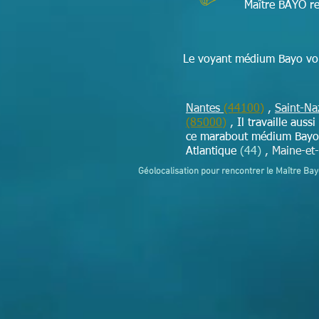
Maître BAYO re
Le voyant médium Bayo vou
Nantes
(44100)
,
Saint-Na
(85000)
,
Il travaille auss
ce marabout médium Bayo p
Atlantique
(44)
, Maine-et
Géolocalisation pour rencontrer le Maître Ba