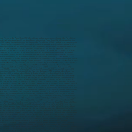
etour l’être aimé Sur Pontchâteau (44160)
, meilleur marabout africain retour l’être aimé Sur Pontchâteau
affectif Sur Pontchâteau (44160) , marabout Désenvoutement sur Pontchâteau (44160) ,
marabout sorciers
e (44980) , marabout à Sainte-Pazanne (44680) , marabout à Sainte-Reine-de-Bretagne (44160) , marabout à Sautron (44880) , marabout à Savenay (44260) , marabout à Sévérac (44530) , marabout à Sion-les-Mines (44590) , marabout à Soudan (44110) , marabout à Soulvache (44660) , marabout à Sucé-sur-Erdre (44240) , marabout à Teillé (44440) , marabout à Thouaré-sur-Loire (44470) , marabout à Touvois (44650) , marabout à Trans-sur-Erdre (44440) , marabout à Treffieux (44170) , marabout à Treillières (44119) , marabout à Trignac (44570) , marabout à Vair-sur-Loire (44150) , marabout à Vallet (44330) , marabout à Vallons-de-l'Erdre (44540) , marabout à Vay (44170) , marabout à Vertou (44120) , marabout à Vieillevigne (44116) , marabout à Vigneux-de-Bretagne (44360) , marabout à Villeneuve-en-Retz (44580) , marabout à Villepot (44110) , marabout à Vue (44640) , voyant à Abbaretz (44170) , voyant à Aigrefeuille-sur-Maine (44140) , voyant à Ancenis (44150) , voyant à Assérac (44410) , voyant à Avessac (44460) , voyant à Basse-Goulaine (44115) , voyant à Batz-sur-Mer (44740) , voyant à Besné (44160) , voyant à Blain (44130) , voyant à Bouaye (44830) , voyant à Bouée (44260) , voyant à Bouguenais (44340) , voyant à Boussay (44190) , voyant à Bouvron (44130) , voyant à Brains (44830) , voyant à Campbon (44750) , voyant à Carquefou (44470) , voyant à Casson (44390) , voyant à Château-Thébaud (44690) , voyant à Châteaubriant (44110) , voyant à Chaumes-en-Retz (44320) , voyant à Chauvé (44320) , voyant à Cheix-en-Retz (44640) , voyant à Clisson (44190) , voyant à Conquereuil (44290) , voyant à Corcoué-sur-Logne (44650) , voyant à Cordemais (44360) , voyant à Corsept (44560) , voyant à Couëron (44220) , voyant à Couffé (44521) , voyant à Crossac (44160) , voyant à Derval (44590) , voyant à Divatte-sur-Loire (44450) , voyant à Donges (44480) , voyant à Drefféac (44530) , voyant à Erbray (44110) , voyant à Fay-de-Bretagne (44130) , voyant à Fégréac (44460) , voyant à Fercé (44660) , voyant à Frossay (44320) , voyant à Geneston (44140) , voyant à Gétigné (44190) , voyant à Gorges (44190) , voyant à Grand-Auverné (44520) , voyant à Grandchamps-des-Fontaines (44119) , voyant à Guémené-Penfao (44290) , voyant à Guenrouet (44530) , voyant à Guérande (44350) , voyant à Haute-Goulaine (44115) , voyant à Herbignac (44410) , voyant à Héric (44810) , voyant à Indre (44610) , voyant à Issé (44520) , voyant à Jans (44170) , voyant à Joué-sur-Erdre (44440) , voyant à Juigné-des-Moutiers (44670) , voyant à La Baule-Escoublac (44500) , voyant à La Bernerie-en-Retz (44760) , voyant à La Boissière-du-Doré (44430) , voyant à La Chapelle-des-Marais (44410) , voyant à La Chapelle-Glain (44670) , voyant à La Chapelle-Heulin (44330) , voyant à La Chapelle-Launay (44260) , voyant à La Chapelle-sur-Erdre (44240) , voyant à La Chevallerais (44810) , voyant à La Chevrolière (44118) , voyant