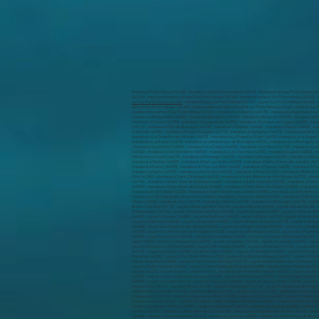
Marabout Pontchâteau (44160) , Marabout africain Pontchâteau (44160) , Marabout afrique Pontchâteau (441
(44160) , meilleur marabout afrique Sur Pontchâteau (44160) , marabout serieux Sur Pontchâteau (44160) , 
sur Sur Pontchâteau (44160)
, marabout Bayo sur Pontchâteau (44160) , voyant Sur Pontchâteau (44160) , voyant africain Sur Pontchâteau (44160) , voyant retour affectif Sur Pontchâteau (44160) , le voyant serieux sur Pontchâteau (44160) , voyant paiement après résultat sur Pontchâteau (44160) , voyant Spécialiste du retour de l’être aimé Sur Pontchâteau (44160) , meilleur voyant africain retour affectif Sur Pontchâteau (44160) , médium paiement après résultat sur Pontchâteau (44160) , médium Sur Pontchâteau (44160) , médium Spécialiste du retour de l’être aimé Sur Pontchâteau (44160) , médium retour affectif Sur Pontchâteau (44160) , médium africain Sur Pontchâteau (44160) , Vaudou Sur Pontchâteau (44160) , vaudou Spécialiste du retour de l’être aimé Sur Pontchâteau (44160) , vaudou retour affectif Sur Pontchâteau (44160) , marabout à Abbaretz (44170) , marabout à Aigrefeuille-sur-Maine (44140) , marabout à Ancenis (44150) , marabout à Assérac (44410) , marabout à Avessac (44460) , marabout à Basse-Goulaine (44115) , marabout à Batz-sur-Mer (44740) , marabout à Besné (44160) , marabout à Blain (44130) , marabout à Bouaye (44830) , marabout à Bouée (44260) , marabout à Bouguenais (44340) , marabout à Boussay (44190) , marabout à Bouvron (44130) , marabout à Brains (44830) , marabout à Campbon (44750) , marabout à Carquefou (44470) , marabout à Casson (44390) , marabout à Château-Thébaud (44690) , marabout à Châteaubriant (44110) , marabout à Chaumes-en-Retz (44320) , marabout à Chauvé (44320) , marabout à Cheix-en-Retz (44640) , marabout à Clisson (44190) , marabout à Conquereuil (44290) , marabout à Corcoué-sur-Logne (44650) , marabout à Cordemais (44360) , marabout à Corsept (44560) , marabout à Couëron (44220) , marabout à Couffé (44521) , marabout à Crossac (44160) , marabout à Derval (44590) , marabout à Divatte-sur-Loire (44450) , marabout à Donges (44480) , marabout à Drefféac (44530) , marabout à Erbray (44110) , marabout à Fay-de-Bretagne (44130) , marabout à Fégréac (44460) , marabout à Fercé (44660) , marabout à Frossay (44320) , marabout à Geneston (44140) , marabout à Gétigné (44190) , marabout à Gorges (44190