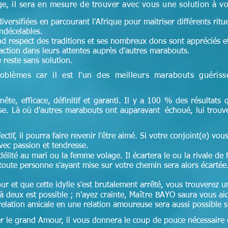
e, il sera en mesure de trouver avec vous une solution à v
versifiées en parcourant l'Afrique pour maitriser différents ritu
indécelables.
and respect des traditions et ses nombreux dons sont appréciés et 
faction dans leurs attentes auprès d'autres marabouts.
 reste sans solution.
oblèmes car il est l'un des meilleurs marabouts guéris
.
nête, efficace, définitif et garanti. Il y a 100 % des résultats q
ise. Là où d'autres marabouts ont auparavant échoué, lui trouv
ectif, il pourra faire revenir l'être aimé. Si votre conjoint(e) vous 
ec passion et tendresse.
lité au mari ou la femme volage. Il écartera le ou la rivale de 
toute personne s'ayant mise sur votre chemin sera alors écartée
ur et que cette idylle s'est brutalement arrêté, vous trouverez
 deux est possible ; n'ayez crainte,
Maître
BAYO saura vous aid
lation amicale en une relation amoureuse sera aussi possible si 
er le grand Amour, il vous donnera le coup de pouce nécessaire