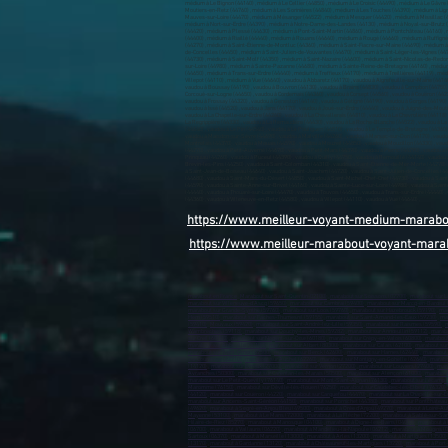
https://www.meilleur-voyant-medium-marab
https://www.meilleur-marabout-voyant-mara
marabout en France
,
Marabout sur Saint-Quentin-02100)
,
marabout sur Soissons (02200)
,
marabout sur L
marabout sur Villeneuve-d’Ascq (59650)
,
marabout sur Cambrai (59400)
,
marabout sur Marcq-en-Barœul 
marabout sur Grande-Synthe (59760)
,
marabout sur Loos (59760)
,
marabout sur Hazebrouck (59190)
,
mar
Hem (59510)
,
marabout sur Faches-Thumesnil (59155)
,
marabout sur Saint-Amand-les-Eaux (59230)
,
mar
(59410)
,
Mouvaux (59420)
,
marabout sur Saint-André-lez-Lille (59350)
,
marabout sur Raismes (59590)
,
m
Wambrechies (59118)
,
marabout sur Douchy-les-Mines (59282)
,
marabout sur Annœullin (59112)
,
marabo
sur Creil (60100)
,
marabout sur Nogent-sur-Oise (60180)
,
marabout sur Crépy-en-Valois (60800)
,
marabout
marabout sur Abbeville (80100)
,
marabout sur Albert (80300)
,
marabout sur Calais (62100)
,
marabout sur
marabout sur Saint-Omer (62500)
,
marabout sur Berck (62600)
,
marabout sur Harnes (62440)
,
marabout 
sur Courrières (62710)
,
marabout sur Auchel (62260)
,
marabout sur Montigny-en-Gohelle (62640)
,
marabou
(14120)
,
marabout sur Évreux (27000)
,
marabout sur Vernon (27200)
,
marabout sur Louviers (27400)
,
mara
Avranches (50300)
,
marabout sur Carentan-les-Marais (50500)
,
marabout sur Alençon (61000)
,
marabout
marabout sur Le Petit-Quevilly (76140)
,
marabout sur Mont-Saint-Aignan (76130)
,
marabout sur Fécamp 
Maromme (76150)
,
marabout sur Déville-lès-Rouen (76250)
,
marabout sur Caudebec-lès-Elbeuf (76320)
(44120)
,
marabout sur Couëron (44220)
,
marabout sur Carquefou (44470)
,
marabout sur La Chapelle-sur-E
marabout sur Ancenis-Saint-Géréon (44150)
,
marabout sur Pornichet (44380)
,
marabout sur Pontchâteau
(49620)
,
marabout à Segré-en-Anjou Bleu (49500)
,
marabout à Orée d'Anjou (49270)
,
marabout à Loire-Au
Mayenne (53100)
,
marabout à Le Mans (72000)
,
marabout à La Flèche (72200)
,
marabout à Sablé-sur-Sar
Hilaire-de-Riez (85270)
,
marabout à Manosque (04100)
,
marabout à Digne-les-Bains (04000)
,
marabout à 
(06700)
,
marabout à Vallauris (06220)
,
marabout à Mandelieu-la-Napoule (06212)
,
marabout à Mougins (
Sartoux (06370)
,
marabout à Marseille (13000)
,
marabout à Arles (13200)
,
marabout à Martigues (13500)
(13170)
,
marabout à Gardanne (13120)
,
marabout à Châteauneuf-les-Martigues (13220)
,
marabout à Port