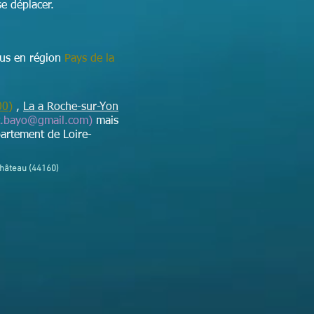
e déplacer.
ous en région
Pays de la
00)
,
La a Roche-sur-Yon
t.bayo@gmail.com
)
mais
artement de Loire-
château (44160)