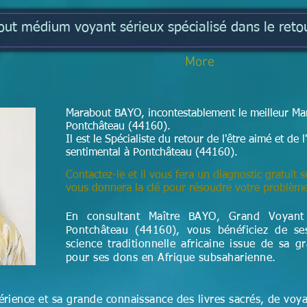
t médium voyant sérieux spécialisé dans le retou
More
Marabout BAYO, incontestablement le meilleur Mar
Pontchâteau (44160).
Il est le Spécialiste du retour de l'être aimé et d
sentimental à Pontchâteau (44160).
Contactez-le et il vous fera un diagnostic gratuit s
vous donnera la clé pour résoudre votre problèm
En consultant Maître BAYO, Grand Voyan
Pontchâteau (44160), vous bénéficiez de se
science
traditionnelle
africaine issue de sa g
pour ses dons en Afrique subsaharienne.
rience et sa grande connaissance des livres sacrés, de voy