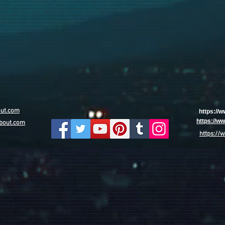
out.com
https://
https://
bout.com
https://
aon (02000)
,
marabout sur Château-Thierry (02400)
,
marabout sur Tergnier (02700)
,
marabout sur Chauny (02300)
,
marabout sur Villers-Cotterêts (02600)
,
marabout sur Lille (59800)
,
(59700)
,
marabout sur Wattrelos (59150)
,
marabout sur valenciennes (59300)
,
marabout sur Douai (59500)
,
marabout sur Aulnoye-Aymeries (59620)
,
marabout sur Leers (59115)
,
ma
about sur Coudekerque-Branche (59210)
,
marabout sur La Madeleine (59110)
,
marabout sur Croix (59170)
,
marabout sur Mons-en-Barœul (59370)
,
marabout sur Halluin (59250)
,
mara
about sur Sin-le-Noble (59450)
,
marabout sur Haubourdin (59320)
,
marabout sur Bailleul (59270)
,
marabout sur Wattignies (59635)
,
marabout sur Caudry (59540)
,
marabout sur Haut
arabout sur Seclin (59113)
,
marabout sur Comines (59560)
,
marabout sur Somain (59490)
,
marabout sur Marly (59770)
,
marabout sur Fourmies (59610)
,
marabout sur Bruay-sur-l’Es
ut sur Vieux-Condé (59690)
,
marabout sur Marquette-lez-Lille (59520)
,
marabout sur Neuville-en-Ferrain (59960)
,
marabout sur Aniche (59580)
,
marabout sur Jeumont (59460)
,
marab
 sur Senlis (60300)
,
marabout sur Méru (60110)
,
marabout sur Noyon (60400)
,
marabout sur Montataire (60160)
,
marabout sur Pont-Sainte-Maxence (60700)
,
marabout sur Chantilly 
 Arras (62000)
,
marabout sur Boulogne-sur-Mer (62200)
,
marabout sur Lens (62300)
,
marabout sur Liévin (62800)
,
marabout sur Hénin-Beaumont (62110)
,
marabout sur Béthune (624
sur Outreau (62230)
,
marabout sur Bully-les-Mines (62160)
,
marabout sur Nœux-les-Mines (62160)
,
marabout sur Longuenesse (62219)
,
marabout sur Méricourt (62680)
,
marabout s
t sur Aire-sur-la-Lys (62120)
,
marabout sur Lillers (62190)
,
marabout sur Caen (14000)
,
marabout sur Hérouville-Saint-Clair (14200)
,
marabout sur Lisieux (14100)
,
marabout sur Vir
bout sur Val-de-Reuil (27100)
,
marabout sur Gisors (27140)
,
marabout sur Pont-Audemer (27500)
,
Marabout sur Bernay (27300)
,
marabout sur Cherbourg-en-Cotentin (50100)
,
marabo
 sur Flers (61100)
,
marabout sur Argentan (61200)
,
marabout sur Rouen (76000)
,
marabout sur Le Havre (76600)
,
marabout sur Dieppe (76203)
,
marabout sur Sotteville-lès-Rouen (7
(76400)
,
marabout sur Elbeuf (76503)
,
marabout sur Montivilliers (76290)
,
marabout sur Canteleu (76380)
,
marabout sur Bois-Guillaume (76230)
,
marabout sur Yvetot (76196)
,
marabou
,
marabout sur Port-Jérôme-sur-Seine (76330)
,
Marabout sur Nantes (44100)
,
marabout sur Saint-Nazaire (44600)
,
marabout sur Saint-Herblain (44800)
,
marabout sur Rezé (44400)
,
m
rdre (44240)
,
marabout sur Bouguenais (44340)
,
marabout sur La Baule-Escoublac (44500)
,
marabout sur Guérande (44350)
,
marabout sur Sainte-Luce-sur-Loire (44980)
,
marabout su
 (44160)
,
marabout sur Thouaré-sur-Loire (44470)
,
marabout à Angers (49100)
,
marabout à Cholet (49300)
,
marabout à Saumur (49400)
,
marabout à Sèvremoine (49450)
,
marabout à 
thion (49250)
,
marabout à Montrevault-sur-Èvre (49110)
,
marabout à Trélazé (49800)
,
marabout à Avrillé (49240)
,
marabout à Les Ponts-de-Cé (49130)
,
marabout à Brissac Loire Aub
the (72300)
,
marabout à Allonnes (72700)
,
marabout à La a Roche-sur-Yon (85000)
,
marabout à Les Sables-d'Olonne (85100)
,
marabout à Challans (85300)
,
marabout à Montaigu-Ven
Gap (05000)
,
marabout à Briançon (05100)
,
marabout à Nice (06000)
,
marabout à Cannes (06150)
,
marabout à Antibes (06600)
,
marabout à Cagnes-sur-Mer (06800)
,
marabout à Grasse
06250)
,
marabout à Vence (06140)
,
marabout à Villeneuve-Loubet (06270)
,
marabout à Valbonne (06560)
,
marabout à Beausoleil (06240)
,
marabout à Roquebrune-Cap-Martin (06190)
,
,
marabout à Aubagne (13400)
,
marabout à Salon-de-Provence (13300)
,
marabout à Istres (13800)
,
marabout à La Ciotat (13600)
,
marabout à Vitrolles (13127)
,
marabout à Marignane (
-de-Bouc (13110)
,
marabout à Châteaurenard (13160)
,
marabout à Fos-sur-Mer (13270)
,
marabout à Tarascon (13150)
,
marabout à Bouc-Bel-Air (13150)
,
marabout à Saint-Martin-de-C