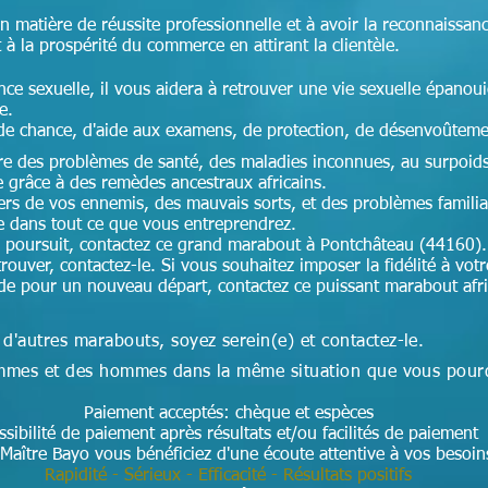
en matière de réussite professionnelle et à avoir la reconnaissan
t à la prospérité du commerce en attirant la clientèle.
nce sexuelle, il vous aidera à retrouver une vie sexuelle épanoui
ce.
de chance, d'aide aux examens, de protection, de désenvoûteme
cre des problèmes de santé, des maladies inconnues, au surpoids,
e grâce à des remèdes ancestraux africains.
ers de vos ennemis, des mauvais sorts, et des problèmes famili
te dans tout ce que vous entreprendrez.
 poursuit, contactez ce grand marabout à Pontchâteau (44160).
rouver, contactez-le. Si vous souhaitez imposer la fidélité à votr
aide pour un nouveau départ, contactez ce puissant marabout afr
 d'autres marabouts, soyez serein(e) et contactez-le.
 femmes et des hommes dans la même situation que vous pour
Paiement acceptés: chèque et espèces
ssibilité de paiement après résultats et/ou facilités de paiement
Maître Bayo vous bénéficiez d'une écoute attentive à vos besoi
Rapidité - Sérieux - Efficacité - Résultats positifs