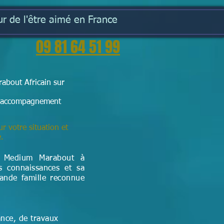
r de l'être aimé en France
09 81 64 51 99
about Africain sur
e l'accompagnement
ur votre situation et
e.
t Medium Marabout à
s connaissances et sa
rande famille reconnue
ance, de travaux