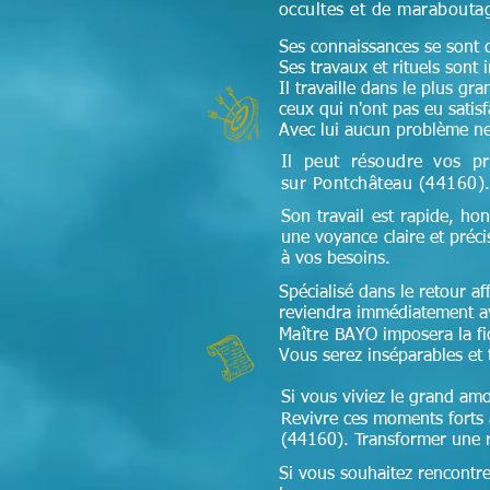
occultes et de maraboutag
Ses connaissances se sont di
Ses travaux et rituels sont 
Il travaille dans le plus gr
ceux qui n'ont pas eu satis
Avec lui aucun problème ne
Il peut résoudre vos pr
sur Pontchâteau (44160)
Son travail est rapide, hon
une voyance claire et préc
à vos besoins.
Spécialisé dans le retour aff
reviendra immédiatement av
Maître
BAYO imposera la fidé
Vous serez inséparables et 
Si vous viviez le grand amo
Revivre ces moments forts à
(44160). Transformer une re
Si vous souhaitez rencontr