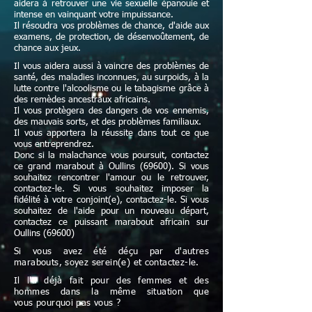
aidera à retrouver une vie sexuelle épanouie et
intense en vainquant votre impuissance.
Il résoudra vos problèmes de chance, d'aide aux
examens, de protection, de désenvoûtement, de
chance aux jeux.
Il vous aidera aussi à vaincre des problèmes de
santé, des maladies inconnues, au surpoids, à la
lutte contre l'alcoolisme ou le tabagisme grâce à
des remèdes ancestraux africains.
Il vous protègera des dangers de vos ennemis,
des mauvais sorts, et des problèmes familiaux.
Il vous apportera la réussite dans tout ce que
vous entreprendrez.
Donc si la malachance vous poursuit, contactez
ce grand marabout à Oullins (69600). Si vous
souhaitez rencontrer l'amour ou le retrouver,
contactez-le. Si vous souhaitez imposer la
fidélité à votre conjoint(e), contactez-le. Si vous
souhaitez de l'aide pour un nouveau départ,
contactez ce puissant marabout africain sur
Oullins (69600)
Si vous avez été déçu par d'autres
marabouts, soyez serein(e) et contactez-le.
Il l'a déjà fait pour des femmes et des
hommes dans la même situation que
vous pourquoi pas vous ?