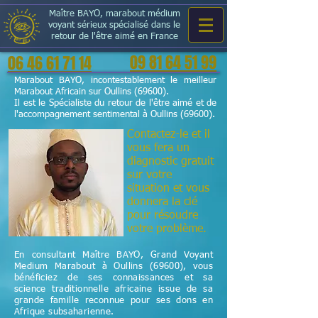
Maître BAYO, marabout médium
voyant sérieux spécialisé dans le
retour de l'être aimé en France
09 81 64 51 99
06 46 61 71 14
Marabout BAYO, incontestablement le meilleur
Marabout Africain sur Oullins (69600).
Il est le Spécialiste du retour de l'être aimé et de
l'accompagnement sentimental à Oullins (69600).
Contactez-le et il
vous fera un
diagnostic gratuit
sur votre
situation et vous
donnera la clé
pour résoudre
votre problème.
En consultant Maître BAYO, Grand Voyant
Medium Marabout à Oullins (69600), vous
bénéficiez de ses connaissances et sa
science
traditionnelle
africaine issue de sa
grande famille reconnue pour ses dons en
Afrique subsaharienne.