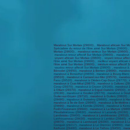
Marabout Sur Morlaix (29600) , Marabout africain Sur Morlaix (29600) , Marabout afrique Sur Morlaix (29600) , Excellent Marabout Sur Morlaix (29600) , marabout Bayo Sur Morlaix (29600) , Marabout Spécialiste du retour de l’être aimé Sur Morlaix (29600) , meilleur marabout retour l’être aimé Sur Morlaix (29600) , meilleur marabout africain retour l’être aimé Sur Morlaix (29600) , meilleur marabout afrique Sur Morlaix (29600) , marabout serieux Sur Morlaix (29600) , marabout affectif Sur Morlaix (29600) , marabout paiement après résultat Sur Morlaix (29600) , marabout africain retour affectif Sur Morlaix (29600) , marabout retour affectif Sur Morlaix (29600) , marabout Désenvoutement Sur Morlaix (29600) , marabout sorciers sur Sur Morlaix (29600) , marabout Bayo Sur Morlaix (29600) , voyant Sur Morlaix (29600) , voyant africain Sur Morlaix (29600) , voyant retour affectif Sur Morlaix (29600) , le voyant serieux Sur Morlaix (29600) , voyant paiement après résultat Sur Morlaix (29600) , voyant Spécialiste du retour de l’être aimé Sur Morlaix (29600) , meilleur voyant africain retour affectif Sur Morlaix (29600) , médium paiement après résultat Sur Morlaix (29600) , médium Sur Morlaix (29600) , médium Spécialiste du retour de l’être aimé Sur Morlaix (29600) , médium retour affectif Sur Morlaix (29600) , médium africain Sur Morlaix (29600) , Vaudou Sur Morlaix (29600) , vaudou Spécialiste du retour de l’être aimé Sur Morlaix (29600) , vaudou retour affectif Sur Morlaix (29600) , marabout à Argol (29560) , marabout à Arzano (29300) , marabout à Audierne (29770) , marabout à Bannalec (29380) , marabout à Baye (29300) , marabout à Bénodet (29950) , marabout à Berrien (29690) , marabout à Beuzec-Cap-Sizun (29790) , marabout à Bodilis (29400) , marabout à Bohars (29820) , marabout à Bolazec (29640) , marabout à Botmeur (29690) , marabout à Botsorhel (29650) , marabout à Bourg-Blanc (29860) , marabout à Brasparts (29190) , marabout à Brélès (29810) , marabout à Brennilis (29690) , marabout à Brest (29200) , marabout à Briec (29510) , marabout à Camaret-sur-Mer (29570) , marabout à Carantec (29660) , marabout à Carhaix-Plouguer (29270) , marabout à Cast (29150) , marabout à Châteaulin (29150) , marabout à Châteauneuf-du-Faou (29520) , marabout à Cléden-Cap-Sizun (29770) , marabout à Cléden-Poher (29270) , marabout à Cléder (29233) , marabout à Clohars-Carnoët (29360) , marabout à Clohars-Fouesnant (29950) , marabout à Coat-Méal (29870) , marabout à Collorec (29530) , marabout à Combrit (29120) , marabout à Commana (29450) , marabout à Concarneau (29900) , marabout à Confort-Meilars (29790) , marabout à Coray (29370) , marabout à Crozon (29160) , marabout à Daoulas (29460) , marabout à Dinéault (29150) , marabout à Dirinon (29460) , marabout à Douarnenez (29100) , marabout à 