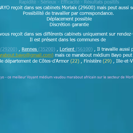
Rapidité - Sérieux - Efficacité - Résultats positifs
BAYO reçoit dans ses cabinets Morlaix (29600) mais peut aussi s
Possibilité de travailler par correspondance.
Déplacement possible
Discrétion garantie
ous reçoit dans ses différents cabinets uniquement sur rendez
Il est présent dans les communes de
t
(29200)
,
Rennes
(35200)
,
Lorient
(56100)
, Il travaille aussi
rabout.bayo@gmail.com
)
mais ce marabout médium Bayo peut a
 le département de Côtes-d'Armor
(22)
, Finistère
(29)
, Ille-et-
ayo - ce meilleur Voyant médium vaudou marabout africain sur le secteur de Morl