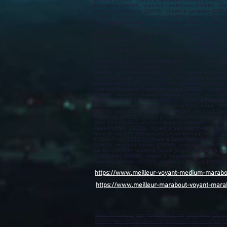
https://www.meilleur-voyant-medium-marab
https://www.meilleur-marabout-voyant-mara
marabout en France
,
Marabout sur Saint-Quentin-02100)
,
marabout sur Soissons (02200)
,
marabout sur L
marabout sur Villeneuve-d’Ascq (59650)
,
marabout sur Cambrai (59400)
,
marabout sur Marcq-en-Barœul 
marabout sur Grande-Synthe (59760)
,
marabout sur Loos (59760)
,
marabout sur Hazebrouck (59190)
,
mar
Hem (59510)
,
marabout sur Faches-Thumesnil (59155)
,
marabout sur Saint-Amand-les-Eaux (59230)
,
mar
(59410)
,
Mouvaux (59420)
,
marabout sur Saint-André-lez-Lille (59350)
,
marabout sur Raismes (59590)
,
m