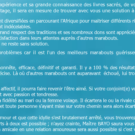
xpérience et sa grande connaissance des livres sacrés, de v
tage, il sera en mesure de trouver avec vous une solution 
 diversifiées en parcourant l'Afrique pour maitriser différents r
nt indécelables.
 grand respect des traditions et ses nombreux dons sont appréciés 
tisfaction dans leurs attentes auprès d'autres marabouts.
ne reste sans solution.
problèmes car il est l'un des meilleurs marabouts guériss
honnête, efficace, définitif et garanti. Il y a 100 % des résultat
récise. Là où d'autres marabouts ont auparavant échoué, lui tr
affectif, il pourra faire revenir l'être aimé. Si votre conjoint(e) v
 avec passion et tendresse.
idélité au mari ou la femme volage. Il écartera le ou la rivale 
et toute personne s'ayant mise sur votre chemin sera alors écar
amour et que cette idylle s'est brutalement arrêté, vous trouver
s à deux est possible ; n'ayez crainte,
Maître
BAYO saura vous a
 amicale en une relation amoureuse sera aussi possible si c'est v