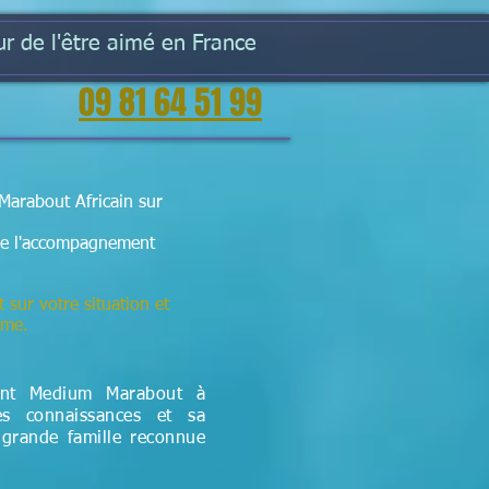
r de l'être aimé en France
09 81 64 51 99
Marabout Africain sur
t de l'accompagnement
t sur votre situation et
lème.
ant Medium Marabout à
es connaissances et sa
 grande famille reconnue