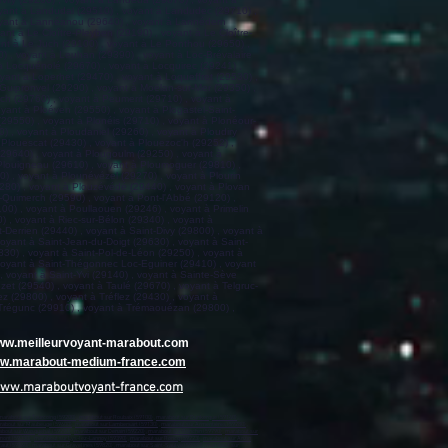
www.meilleurvoyant-marabout.com
www.marabout-medium-france.com
www.maraboutvoyant-france.com
marabout sur Tourcoing (59200)
,
marabout sur Roubaix (59100)
,
marabout sur Dunkerque (59140)
,
rabout sur Maubeuge (59600)
,
marabout sur Lambersart (59130)
,
marabout sur Armentières (59280)
,
bout sur Wasquehal (59290)
,
marabout sur Denain (59220)
,
marabout sur Ronchin (59790)
,
marabout sur
mont (59330)
,
marabout sur Lys-lez-Lannoy (59390)
,
marabout sur Roncq (59223)
,
marabout sur Anzin
caut (59860)
,
marabout sur Gravelines (59820)
,
marabout sur Saint-Saulve (59880)
,
marabout sur