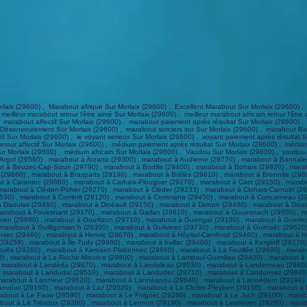
Edern (29510) , marabout à Elliant (29370) , marabout à Ergué-Gabéric (29500) , marabout à Fouesnant (29170) , marabout à Garlan (29610) , marabout à Gouesnach (29950) , marabout à Gouesnou (29850) , marabout à Gouézec (29190) , marabout à Goulien (29770) , marabout à Goulven (29890) , marabout à Gourlizon (29710) , marabout à Guengat (29180) , marabout à Guerlesquin (29650) , marabout à Guiclan (29410) , marabout à Guiler-sur-Goyen (29710) , marabout à Guilers (29820) , marabout à Guilligomarc'h (29300) , marabout à Guilvinec (29730) , marabout à Guimaëc (29620) , marabout à Guimiliau (29400) , marabout à Guipavas (29490) , marabout à Guissény (29880) , marabout à Hanvec (29460) , marabout à Henvic (29670) , marabout à Hôpital-Camfrout (29460) , marabout à Huelgoat (29690) , marabout à Île-de-Batz (29253) , marabout à Île-de-Sein (29990) , marabout à Île-Molène (29259) , marabout à Île-Tudy (29980) , marabout à Irvillac (29460) , marabout à Kergloff (29270) , marabout à Kerlaz (29100) , marabout à Kerlouan (29890) , marabout à Kernilis (29260) , marabout à Kernouës (29260) , marabout à Kersaint-Plabennec (29860) , marabout à La Feuillée (29690) , marabout à La Forest-Landerneau (29800) , marabout à La Forêt-Fouesnant (29940) , marabout à La Martyre (29800) , marabout à La Roche-Maurice (29800) , marabout à Lampaul-Guimiliau (29400) , marabout à Lampaul-Plouarzel (29810) , marabout à Lampaul-Ploudalmézeau (29830) , marabout à Lanarvily (29260) , marabout à Landéda (29870) , marabout à Landeleau (29530) , marabout à Landerneau (29800) , marabout à Landévennec (29560) , marabout à Landivisiau (29400) , marabout à Landrévarzec (29510) , marabout à Landudal (29510) , marabout à Landudec (29710) , marabout à Landunvez (29840) , marabout à Langolen (29510) , marabout à Lanhouarneau (29430) , marabout à Lanildut (29840) , marabout à Lanmeur (29620) , marabout à Lannéanou (29640) , marabout à Lannédern (29190) , marabout à Lanneuffret (29400) , marabout à Lannilis (29870) , marabout à Lanrivoaré (29290) , marabout à Lanvéoc (29160) , marabout à Laz (29520) , marabout à Le Cloître-Pleyben (29190) , marabout à Le Cloître-Saint-Thégonnec (29410) , marabout à Le Conquet (29217) , marabout à Le Drennec (29860) , marabout à Le Faou (29590) , marabout à Le Folgoët (29260) , marabout à Le Juch (29100) , marabout à Le Ponthou (29650) , marabout à Le Relecq-Kerhuon (29480) , marabout à Le Tréhou (29450) , marabout à Le Trévoux (29380) , marabout à Lennon (29190) , marabout à Lesneven (29260) , marabout à Leuhan (29390) , marabout à Loc-Brévalaire (29260) , marabout à Loc-Eguiner (29400) , marabout à Locmaria-Berrien (29690) , marabout à Locmaria-Plouzané (29280) , marabout à Locmélar (29400) , marabout à Locquénolé (29670) , marabout à Locquirec (29241) , marabout à Locronan (29180) , marabout à Loctudy (29750) , marabout à Locunolé (29310) , marabout à Logonna-Daoulas (29460) , marabout à Lopérec (29590) , marabout à Loperhet (29470) , marabout à Loqueffret (29530) , marabout à Lothey (29190) , marabout à Mahalon (29790) , marabout à Melgven (29140) , marabout à Mellac (29300) , marabout à Mespaul (29420) , marabout à Milizac-Guipronvel (29290) , marabout à Moëlan-sur-Mer (29350) , marabout à Morlaix (29600) , marabout à Motreff (29270) , marabout à Névez (29920) , marabout à Ouessant (29242) , marabout à Pencran (29800) , marabout à Penmarch (29760) , marabout à Peumerit (29710) , marabout à Plabennec (29860) , marabout à Pleuven (29170) , marabout à Pleyben (29190) , marabout à Pleyber-Christ (29410) , marabout à Plobannalec-Lesconil (29740) , marabout à Ploéven (29550) , marabout à Plogastel-Saint-Germain (29710) , marabout à Plogoff (29770) , marabout à Plogonnec (29180) , marabout à Plomelin (29700) , marabout à Plomeur (29120) , marabout à Plomodiern (29550) , marabout à Plonéis (29710) , marabout à Plonéour-Lanvern (29720) , marabout à Plonévez-du-Faou (29530) , marabout à Plonévez-Porzay (29550) , marabout à Plouarzel (29810) , marabout à Ploudalmézeau (29830) , marabout à Ploudaniel (29260) , marabout à Ploudiry (29800) , marabout à Plouédern (29800) , marabout à Plouégat-Guérand (29620) , marabout à Plouégat-Moysan (29650) , marabout à Plouénan (29420) , marabout à Plouescat (29430) , marabout à Plouezoc'h (29252) , marabout à Plougar (29440) , marabout à Plougasnou (29630) , marabout à Plougastel-Daoulas (29470) , marabout à Plougonvelin (29217) , marabout à Plougonven (29640) , marabout à Plougoulm (29250) , marabout à Plougourvest (29400) , marabout à Plouguerneau (29880) , marabout à Plouguin (29830) , marabout à Plouhinec (29780) , marabout à Plouider (29260) , marabout à Plouigneau (29610) , marabout à Ploumoguer (29810) , marabout à Plounéour-Brignogan-plages (29890) , marabout à Plounéour-Ménez (29410)