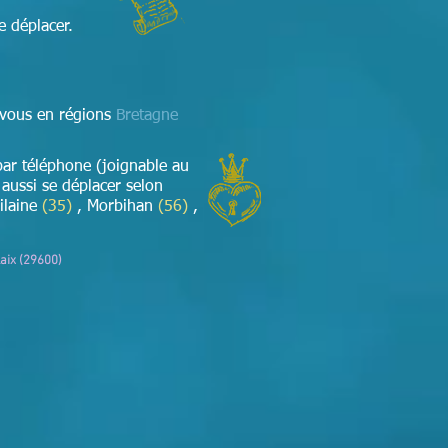
e déplacer.
-vous en régions
Bretagne
 par téléphone (joignable au
ussi se déplacer selon
Vilaine
(35)
, Morbihan
(56)
,
aix (29600)