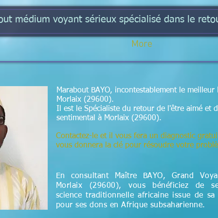
t médium voyant sérieux spécialisé dans le retou
More
Marabout BAYO, incontestablement le meilleur 
Morlaix (29600).
Il est le Spécialiste du retour de l'être aimé e
sentimental à Morlaix (29600).
Contactez-le et il vous fera un diagnostic gratui
vous donnera la clé pour résoudre votre prob
En consultant Maître BAYO, Grand Voy
Morlaix (29600), vous bénéficiez de s
science
traditionnelle
africaine issue de sa
pour ses dons en Afrique subsaharienne.