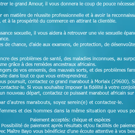
ntrer le grand Amour, il vous donnera le coup de pouce nécessai
r en matière de réussite professionnelle et à avoir la reconnais
, et à la prospérité du commerce en attirant la clientèle.
ssance sexuelle, il vous aidera à retrouver une vie sexuelle épan
ance.
es de chance, d'aide aux examens, de protection, de désenvoût
aincre des problèmes de santé, des maladies inconnues, au surpoi
isme grâce à des remèdes ancestraux africains.
angers de vos ennemis, des mauvais sorts, et des problèmes fam
ssite dans tout ce que vous entreprendrez.
ous poursuit, contactez ce grand marabout à Morlaix (29600). S
contactez-le. Si vous souhaitez imposer la fidélité à votre conjoi
 un nouveau départ, contactez ce puissant marabout africain su
par d'autres marabouts, soyez serein(e) et contactez-le.
des femmes et des hommes dans la même situation que vous p
Paiement acceptés: chèque et espèces
Possibilité de paiement après résultats et/ou facilités de paieme
ec Maître Bayo vous bénéficiez d'une écoute attentive à vos be