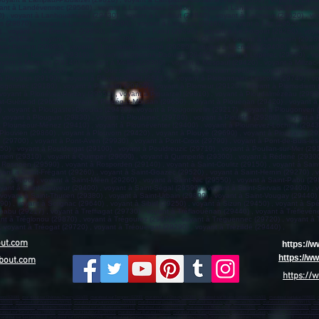
out.com
https://
https://
bout.com
https://
aon (02000)
,
marabout sur Château-Thierry (02400)
,
marabout sur Tergnier (02700)
,
marabout sur Chauny (02300)
,
marabout sur Villers-Cotterêts (02600)
,
marabout sur Lille (59800)
,
(59700)
,
marabout sur Wattrelos (59150)
,
marabout sur valenciennes (59300)
,
marabout sur Douai (59500)
,
marabout sur Aulnoye-Aymeries (59620)
,
marabout sur Leers (59115)
,
ma
about sur Coudekerque-Branche (59210)
,
marabout sur La Madeleine (59110)
,
marabout sur Croix (59170)
,
marabout sur Mons-en-Barœul (59370)
,
marabout sur Halluin (59250)
,
mara
about sur Sin-le-Noble (59450)
,
marabout sur Haubourdin (59320)
,
marabout sur Bailleul (59270)
,
marabout sur Wattignies (59635)
,
marabout sur Caudry (59540)
,
marabout sur Haut
arabout sur Seclin (59113)
,
marabout sur Comines (59560)
,
marabout sur Somain (59490)
,
marabout sur Marly (59770)
,
marabout sur Fourmies (59610)
,
marabout sur Bruay-sur-l’Es