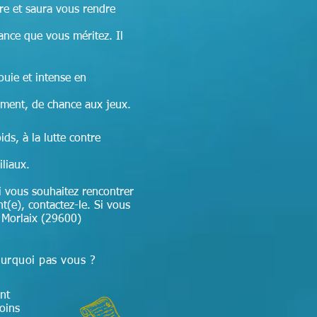
re et
saura vous rendre
sance que vous méritez. Il
ouie et intense en
ement, de chance aux jeux.
ds, à la lutte contre
iliaux.
i vous souhaitez rencontrer
nt(e), contactez-le. Si vous
r Morlaix (29600)
ourquoi pas vous ?
nt
soins