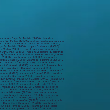
 , marabout à Plounéventer (29400) , marabout à Plounévez-Lochrist (29430) , marabout à Plounévézel (29270) , marabout à Plourin (29830) , marabout à Plourin-lès-Morlaix (29600) , marabout à Plouvien (29860) , marabout à Plouvorn (29420) , marabout à Plouyé (29690) , marabout à Plouzané (29280) , marabout à Plouzévédé (29440) , marabout à Plovan (29720) , marabout à Plozévet (29710) , marabout à Pluguffan (29700) , marabout à Pont-Aven (29930) , marabout à Pont-Croix (29790) , marabout à Pont-de-Buis-lès-Quimerch (29590) , marabout à Pont-l'Abbé (29120) , marabout à Porspoder (29840) , marabout à Port-Launay (29150) , marabout à Pouldergat (29100) , marabout à Pouldreuzic (29710) , marabout à Poullan-sur-Mer (29100) , marabout à Poullaouen (29246) , marabout à Primelin (29770) , marabout à Quéménéven (29180) , marabout à Querrien (29310) , marabout à Quimper (29000) , marabout à Quimperlé (29300) , marabout à Rédené (29300) , marabout à Riec-sur-Bélon (29340) , marabout à Roscanvel (29570) , marabout à Roscoff (29680) , marabout à Rosnoën (29590) , marabout à Rosporden (29140) , marabout à Saint-Coulitz (29150) , marabout à Saint-Derrien (29440) , marabout à Saint-Divy (29800) , marabout à Saint-Eloy (29460) , marabout à Saint-Évarzec (29170) , marabout à Saint-Frégant (29260) , marabout à Saint-Goazec (29520) , marabout à Saint-Hernin (29270) , marabout à Saint-Jean-du-Doigt (29630) , marabout à Saint-Jean-Trolimon (29120) , marabout à Saint-Martin-des-Champs (29600) , marabout à Saint-Méen (29260) , marabout à Saint-Nic (29550) , marabout à Saint-Pabu (29830) , marabout à Saint-Pol-de-Léon (29250) , marabout à Saint-Renan (29290) , marabout à Saint-Rivoal (29190) , marabout à Saint-Sauveur (29400) , marabout à Saint-Ségal (29590) , marabout à Saint-Servais (29400) , marabout à Saint-Thégonnec Loc-Eguiner (29410) , marabout à Saint-Thois (29520) , marabout à Saint-Thonan (29800) , marabout à Saint-Thurien (29380) , marabout à Saint-Urbain (29800) , marabout à Saint-Vougay (29440) , marabout à Saint-Yvi (29140) , marabout à Sainte-Sève (29600) , marabout à Santec (29250) , marabout à Scaër (29390) , marabout à Scrignac (29640) , marabout à Sibiril (29250) , marabout à Sizun (29450) , marabout à Spézet (29540) , marabout à Taulé (29670) , marabout à Telgruc-sur-Mer (29560) , marabout à Tourch (29140) , marabout à Trébabu (2