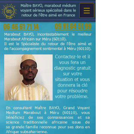
Maître BAYO, marabout médium
voyant sérieux spécialisé dans le
retour de l'être aimé en France
09 81 64 51 99
06 46 61 71 14
Marabout BAYO, incontestablement le meilleur
Marabout Africain sur Méru (60110).
Il est le Spécialiste du retour de l'être aimé et
de l'accompagnement sentimental à Méru (60110).
Contactez-le et il
vous fera un
diagnostic gratuit
sur votre
situation et vous
donnera la clé
pour résoudre
votre problème.
En consultant Maître BAYO, Grand Voyant
Medium Marabout à Méru (60110), vous
bénéficiez de ses connaissances et sa
science
traditionnelle
africaine issue de
sa grande famille reconnue pour ses dons en
Afrique subsaharienne.