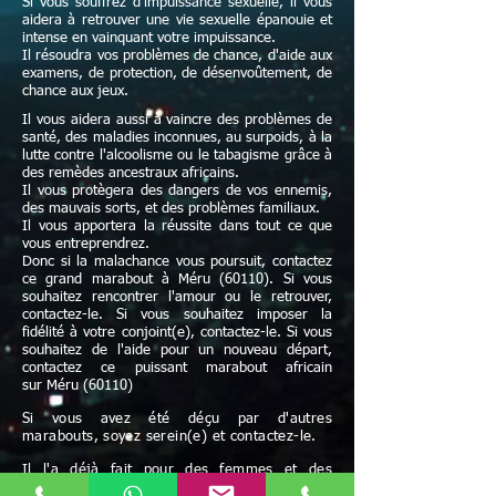
Si vous souffrez d’impuissance sexuelle, il vous
aidera à retrouver une vie sexuelle épanouie et
intense en vainquant votre impuissance.
Il résoudra vos problèmes de chance, d'aide aux
examens, de protection, de désenvoûtement, de
chance aux jeux.
Il vous aidera aussi à vaincre des problèmes de
santé, des maladies inconnues, au surpoids, à la
lutte contre l'alcoolisme ou le tabagisme grâce à
des remèdes ancestraux africains.
Il vous protègera des dangers de vos ennemis,
des mauvais sorts, et des problèmes familiaux.
Il vous apportera la réussite dans tout ce que
vous entreprendrez.
Donc si la malachance vous poursuit, contactez
ce grand marabout à Méru (60110). Si vous
souhaitez rencontrer l'amour ou le retrouver,
contactez-le. Si vous souhaitez imposer la
fidélité à votre conjoint(e), contactez-le. Si vous
souhaitez de l'aide pour un nouveau départ,
contactez ce puissant marabout africain
sur Méru (60110)
Si vous avez été déçu par d'autres
marabouts, soyez serein(e) et contactez-le.
Il l'a déjà fait pour des femmes et des
hommes dans la même situation que