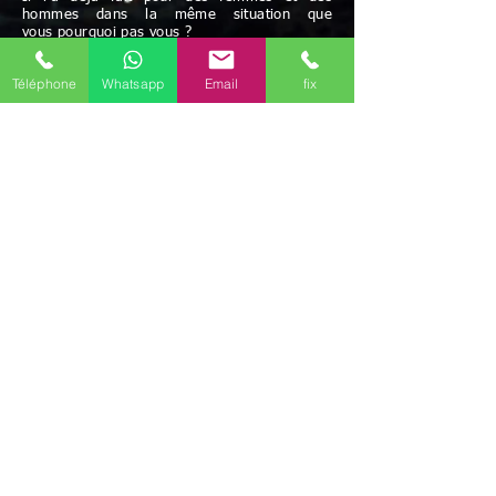
hommes dans la même situation que
vous pourquoi pas vous ?
Paiement acceptés: chèque et espèces
Téléphone
Whatsapp
Email
fix
Possibilité de paiement après résultats
et/ou facilités de paiement
Avec Maître Bayo vous bénéficiez d'une écoute
attentive à vos besoins
Rapidité - Sérieux - Efficacité - Résultats positifs
Maître BAYO reçoit dans ses cabinets Fresnes
(94260), mais peut aussi se déplacer.
Possibilité de travailler par correspondance.
Déplacement possible
Discrétion garantie
Le voyant médium Bayo vous reçoit dans ses
différents cabinets uniquement sur rendez-vous
en région d'
Île-de-France
.
Il est présent dans les communes de
Paris
(75)
,
Melun
(77000)
,
Meaux
(77100)
,
Versailles
(78000)
,
Évry-Courcouronnes
(91000)
,
Boulogne-Billancourt
(92100)
,
Montreuil
(93100)
,
Aubervilliers
(93300)
,
Créteil
(94000)
,
Vitry-sur-Seine
(94400)
,
Argenteuil
(95100)
,
Il
travaille aussi par téléphone (joignable au
+336
46 61 71 14)
(Mail
marabout.bayo@gmail.com
)
mais ce marabout
médium Bayo peut aussi se déplacer selon votre