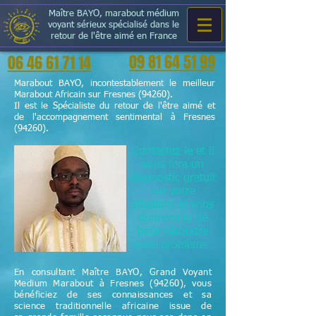
Maître BAYO, marabout médium
voyant sérieux spécialisé dans le
retour de l'être aimé en France
09 81 64 51 99
06 46 61 71 14
Marabout BAYO, incontestablement le meilleur
Marabout Africain sur Fresnes (94260).
Il est le Spécialiste du retour de l'être aimé et
de l'accompagnement sentimental à Fresnes
(94260).
Contactez-le et il
vous fera un
diagnostic gratuit
sur votre
situation et vous
donnera la clé
pour résoudre
votre problème.
En consultant Maître BAYO, Grand Voyant
Medium Marabout à Fresnes (94260), vous
bénéficiez de ses connaissances et sa
science
traditionnelle
africaine issue de