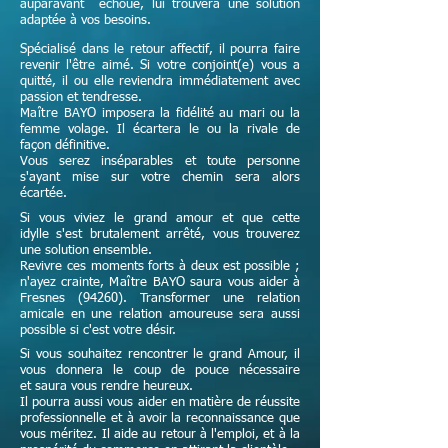
auparavant échoué, lui trouvera une solution
adaptée à vos besoins.
Spécialisé dans le retour affectif, il pourra faire
revenir l'être aimé. Si votre conjoint(e) vous a
quitté, il ou elle reviendra immédiatement avec
passion et tendresse.
Maître
BAYO imposera la fidélité au mari ou la
femme volage. Il écartera le ou la rivale de
façon définitive.
Vous serez inséparables et toute personne
s'ayant mise sur votre chemin sera alors
écartée.
Si vous viviez le grand amour et que cette
idylle s'est brutalement arrêté, vous trouverez
une solution ensemble.
Revivre ces moments forts à deux est possible ;
n'ayez crainte,
Maître
BAYO saura vous aider à
Fresnes (94260). Transformer une relation
amicale en une relation amoureuse sera aussi
possible si c'est votre désir.
Si vous souhaitez rencontrer le grand Amour, il
vous donnera le coup de pouce nécessaire
et
saura vous rendre heureux.
Il pourra aussi vous aider en matière de réussite
professionnelle et à avoir la reconnaissance que
vous méritez. Il aide au retour à l'emploi, et à la