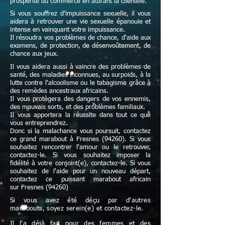
prospérité du commerce en attirant la clientèle.
Si vous souffrez d’impuissance sexuelle, il vous
aidera à retrouver une vie sexuelle épanouie et
intense en vainquant votre impuissance.
Il résoudra vos problèmes de chance, d'aide aux
examens, de protection, de désenvoûtement, de
chance aux jeux.
Il vous aidera aussi à vaincre des problèmes de
santé, des maladies inconnues, au surpoids, à la
lutte contre l'alcoolisme ou le tabagisme grâce à
des remèdes ancestraux africains.
Il vous protègera des dangers de vos ennemis,
des mauvais sorts, et des problèmes familiaux.
Il vous apportera la réussite dans tout ce que
vous entreprendrez.
Donc si la malachance vous poursuit, contactez
ce grand marabout à Fresnes (94260). Si vous
souhaitez rencontrer l'amour ou le retrouver,
contactez-le. Si vous souhaitez imposer la
fidélité à votre conjoint(e), contactez-le. Si vous
souhaitez de l'aide pour un nouveau départ,
contactez ce puissant marabout africain
sur Fresnes (94260)
Si vous avez été déçu par d'autres
marabouts, soyez serein(e) et contactez-le.
Il l'a déjà fait pour des femmes et des