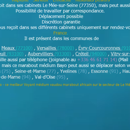
Rapidité - Sérieux - Efficacité - Résultats positifs
it dans ses cabinets Le Mée-sur-Seine (77350), mais peut aussi
Possibilité de travailler par correspondance.
Déplacement possible
Discrétion garantie
s reçoit dans ses différents cabinets uniquement sur rendez-v
France
.
Il est présent dans les communes de
,
Meaux
(77100)
,
Versailles
(78000)
,
Évry-Courcouronnes
(91
euil
(93100)
,
Aubervilliers
(93300)
,
Créteil
(94000)
,
Vitry-sur
aille aussi par téléphone (joignable au
+336 46 61 71 14)
(Mail
)
mais ce marabout médium Bayo peut aussi se déplacer selon 
s
(75)
, Seine-et-Marne
(77)
, Yvelines
(78)
, Essonne
(91)
, Hau
l-de-Marne
(94)
,
Val-d'Oise
(95)
,
yo - ce meilleur Voyant médium vaudou marabout africain sur le secteur de Le M