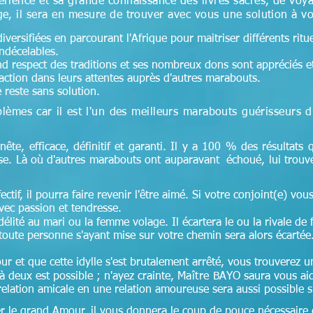
rience et sa grande connaissance des livres sacrés, de voy
e, il sera en mesure de trouver avec vous une solution à v
versifiées en parcourant l'Afrique pour maitriser différents ritu
indécelables.
and respect des traditions et ses nombreux dons sont appréciés et 
faction dans leurs attentes auprès d'autres marabouts.
 reste sans solution.
lèmes car il est l'un des meilleurs marabouts guérisseurs 
nête, efficace, définitif et garanti. Il y a 100 % des résultats q
ise. Là où d'autres marabouts ont auparavant échoué, lui trouv
ectif, il pourra faire revenir l'être aimé. Si votre conjoint(e) vous 
ec passion et tendresse.
lité au mari ou la femme volage. Il écartera le ou la rivale de 
toute personne s'ayant mise sur votre chemin sera alors écartée
ur et que cette idylle s'est brutalement arrêté, vous trouverez
 deux est possible ; n'ayez crainte,
Maître
BAYO saura vous aid
lation amicale en une relation amoureuse sera aussi possible si 
er le grand Amour, il vous donnera le coup de pouce nécessaire