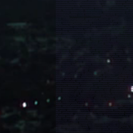
sur Creil (60100)
,
marabout sur Nogent-sur-Oise (60180)
,
marabout sur Crépy-en-Valois (60800)
,
marabout
marabout sur Abbeville (80100)
,
marabout sur Albert (80300)
,
marabout sur Calais (62100)
,
marabout sur
marabout sur Saint-Omer (62500)
,
marabout sur Berck (62600)
,
marabout sur Harnes (62440)
,
marabout 
sur Courrières (62710)
,
marabout sur Auchel (62260)
,
marabout sur Montigny-en-Gohelle (62640)
,
marabou
(14120)
,
marabout sur Évreux (27000)
,
marabout sur Vernon (27200)
,
marabout sur Louviers (27400)
,
mara
Avranches (50300)
,
marabout sur Carentan-les-Marais (50500)
,
marabout sur Alençon (61000)
,
marabout
marabout sur Le Petit-Quevilly (76140)
,
marabout sur Mont-Saint-Aignan (76130)
,
marabout sur Fécamp 
Maromme (76150)
,
marabout sur Déville-lès-Rouen (76250)
,
marabout sur Caudebec-lès-Elbeuf (76320)
(44120)
,
marabout sur Couëron (44220)
,
marabout sur Carquefou (44470)
,
marabout sur La Chapelle-sur-E
marabout sur Ancenis-Saint-Géréon (44150)
,
marabout sur Pornichet (44380)
,
marabout sur Pontchâteau
(49620)
,
marabout à Segré-en-Anjou Bleu (49500)
,
marabout à Orée d'Anjou (49270)
,
marabout à Loire-Au
Mayenne (53100)
,
marabout à Le Mans (72000)
,
marabout à La Flèche (72200)
,
marabout à Sablé-sur-Sar
Hilaire-de-Riez (85270)
,
marabout à Manosque (04100)
,
marabout à Digne-les-Bains (04000)
,
marabout à 
(06700)
,
marabout à Vallauris (06220)
,
marabout à Mandelieu-la-Napoule (06212)
,
marabout à Mougins (
Sartoux (06370)
,
marabout à Marseille (13000)
,
marabout à Arles (13200)
,
marabout à Martigues (13500)
(13170)
,
marabout à Gardanne (13120)
,
marabout à Châteauneuf-les-Martigues (13220)
,
marabout à Port
marabout à Septèmes-les-Vallons (13240)
,
marabout à Plan-de-Cuques (13380)
,
marabout à Trets (1353
Fréjus (83600)
,
marabout à Draguignan (83300)
,
Marabout à Saint-Raphaël (83700)
,
marabout à Six-Fours
(83310)
,
marabout à Saint-Cyr-sur-Mer (83270)
,
marabout à Cuers (83390)
,
marabout à Solliès-Pont (832
marabout à Bollène (84500)
,
marabout à Monteux (84170)
,
marabout à Apt (84400)
,
marabout à Vedène (
marabout à Morne-à-la'Eau (97111)
,
marabout à Lamentin (97129)
,
marabout à Pointe-à-Pitre (97110)
,
mar
(97240)
,
marabout à Saint-Joseph (97212)
,
marabout à Sainte-Marie (97230)
,
marabout à La Trinité (97220
Maripasoula (97370)
,
marabout à Mana (97360)
,
marabout à Saint-Denis (97400)
,
marabout à Saint-Paul 
Saint-Leu (97436)
,
marabout à La Possession (97419)
,
marabout à Sainte-Suzanne (97441)
,
marabout à L
à Tsingoni (97680)
,
marabout à Saint-Barthélemy (97700)
,
marabout à Saint-Martin (97800)
,
marabout à 
à Bora-Bora (98730)
,
marabout à Nouméa (98849)
,
marabout à Dumbéa (98835)
,
marabout à Le Mont-Do
marabout à Miribel (01700)
Marabout à Montluçon (03100)
,
marabout à Vichy (03200)
,
marabout à Moulin
marabout à Romans-sur-Isère (26100)
,
marabout à Bourg-lès-Valence (26500)
,
marabout à Pierrelatte (2
marabout à Voiron (38500)
,
marabout à Villefontaine (38090)
,
marabout à Meylan (38240)
,
marabout à L'Is
(42300)
,
marabout à Firminy (42700)
,
marabout à Montbrison (42600)
,
marabout à Saint-Just-Saint-Rambe
Chamalières (63400)
,
marabout à Issoire (63500)
,
marabout à Thiers (63300)
,
marabout à Pont-du-Château
(69300)
,
marabout à Bron (69500)
,
marabout à Villefranche-sur-Saône (69400)
,
marabout à Meyzieu (693
marabout à Saint-Fons (69190)
,
marabout à Francheville (69340)
,
marabout à Moins (69780)
,
marabout à 
(77420)
,
marabout à Roissy-en-Brie (77680)
,
marabout à Torcy (77200)
,
marabout à Combs-la-Ville (773
marabout à Moissy-Cramayel (77550)
,
marabout à Noisiel (77186)
,
marabout à Saint-Fargeau-Ponthierry
marabout à Vaux-le-Pénil (77000)
,
marabout à Cesson (77240)
,
marabout à Thorigny-sur-Marne (77400)
,
Montigny-le-Bretonneux (78180)
,
marabout à Les Mureaux (78130)
,
marabout à Trappes (78190)
,
marabo
Villacoublay (78140)
,
marabout à La Celle-Saint-Cloud (78170)
,
marabout à Achères (78260)
,
marabout à
Verneuil-sur-Seine (78480)
,
marabout à Montesson (78360)
,
marabout à Bois-d'Arcy (78390)
,
marabout à 
,
marabout à Vernouillet (78540)
,
marabout à Croissy-sur-Seine (78290)
,
marabout à Évry-Courcouronnes (
Sénart (91860)
,
marabout à Fleury-Mérogis (91700)
,
marabout à Morangis (91420)
,
marabout à Mennecy 
,
marabout à Les Ulis (91940)
,
marabout à Brunoy (91805)
,
marabout à Brétigny-sur-Orge (91220)
,
marabou
(91700)
,
marabout à Savigny-sur-Orge (91600)
,
marabout à Massy (91300
) ,
marabout à Boulogne-Billanc
(92160)
,
marabout à Clichy (92110)
,
marabout à Neuilly-sur-Seine (92200)
,
marabout à Clamart (92140)
,
m
marabout à Saint-Cloud (92210)
,
marabout à La Garenne-Colombes (92250)
,
marabout à Le Plessis-Robin
marabout à Garches (92380)
,
marabout à Ville-d'Avray (92410)
,
marabout à Aubervilliers (93300)
,
marabou
(93140)
,
marabout à Saint-Ouen-sur-Seine (93400)
,
marabout à Sevran (93270)
,
marabout à Rosny-sous-
Neuilly-sur-Marne (93330
) ,
marabout à Pierrefitte-sur-Seine (93380)
,
marabout à Villemomble (93250)
,
m
(93350)
,
marabout à Le Raincy (93340)
,
marabout à Villetaneuse (93430)
,
marabout à Dugny (93440)
,
mara
marabout à Fontenay-sous-Bois (94120)
,
marabout à Vincennes (94300)
,
marabout à Choisy-le-Roi (94600
(94350)
,
marabout à Fresnes (94260)
,
marabout à Limeil-Brévannes (94450)
,
marabout à Sucy-en-Brie (9
marabout à Chennevières-sur-Marne (94430)
,
marabout à Bonneuil-sur-Marne (94380
) ,
marabout à Bry-s
Cergy (95800)
,
marabout à Sarcelles (95200)
,
marabout à Franconville (95130)
,
marabout à Pontoise (95
(95600)
,
marabout à Cormeilles-en-Parisis (95240)
,
marabout à Saint-Ouen-l'Aumône (95310)
,
marabout à
Jouy-le-Moutier (95280)
,
marabout à Saint-Leu-la-Forêt (95320)
,
marabout à Domont (95330)
,
marabout à
Dijon (21000)
,
marabout à Beaune (21200)
,
marabout à Chenôve (21300)
,
marabout à Talant (21240)
,
mara
(25405)
,
marabout à Valentigney (25700)
,
marabout à Dole (39100)
,
marabout à Lons-le-Saunier (39000)
,
Creusot (71200)
,
marabout à Montceau-les-Mines (71300)
,
marabout à Autun (71400)
,
marabout à Auxerr
La Chapelle-Saint-Luc (10600)
,
marabout à Sainte-Savine (10300)
,
marabout à Reims (51100)
,
marabout 
Lunéville (54300)
,
marabout à Toul (54200)
,
marabout à Villers-lès-Nancy (54600)
,
marabout à Longwy (5
(57600)
,
marabout à Sarreguemines (57200)
,
marabout à Yutz (57970)
,
marabout à Hayange (57700)
,
mara
Metz (57350)
,
marabout à Amnéville (57360)
,
marabout à Marly (57155)
,
Marabout à Belleville-en-Beauj
marabout à Schiltigheim (67300)
,
marabout à Illkirch-Graffenstaden (67400)
,
Marabout à Sélestat (67600
Mulhouse (68100)
,
marabout à Wittelsheim (68310)
,
marabout à Guebwiller (68500
) ,
marabout à Cernay 