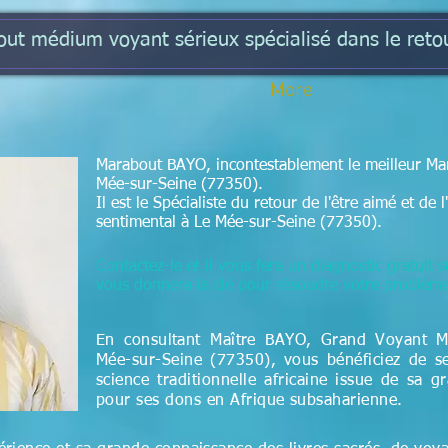
t médium voyant sérieux spécialisé dans le retou
More
Marabout BAYO, incontestablement le meilleur Mar
Mée-sur-Seine (77350).
Il est le Spécialiste du retour de l'être aimé et d
sentimental à Le Mée-sur-Seine (77350).
Contactez-le et il vous fera un diagnostic gratuit s
vous donnera la clé pour résoudre votre problèm
En consultant Maître BAYO, Grand Voyant 
Mée-sur-Seine (77350), vous bénéficiez de s
science
traditionnelle
africaine issue de sa g
pour ses dons en Afrique subsaharienne.