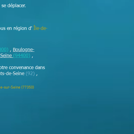
 se déplacer.
ous en région d'
Île-de-
000)
,
Boulogne-
-Seine
(94400)
,
votre convenance dans
ts-de-Seine
(92)
,
ée-sur-Seine (77350)