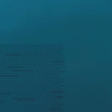
 Mée-sur-Seine (77350) , meilleur marabout retour l’être aimé Sur Le Mée-sur-Seine (77350) , meilleur
 marabout africain retour affectif Sur Le Mée-sur-Seine (77350) , marabout retour affectif Sur Le Mée-sur-
e Mée-sur-Seine (77350) , le voyant serieux Sur Le Mée-sur-Seine (77350) , voyant paiement après résultat
cialiste du retour de l’être aimé Sur Le Mée-sur-Seine (77350) , médium retour affectif Sur Le Mée-sur-
 (77120) , marabout à Amponville (77760) , marabout à Andrezel (77390) , marabout à Annet-sur-Marne
(77120) ,
marabout à Avon (77210)
, marabout à Baby (77480) , marabout à Bagneaux-sur-Loing (77167) ,
uchery-Saint-Martin (77560) , marabout à Beaumont-du-Gâtinais (77890) , marabout à Beautheil (77120) ,
t à Boissettes (77350) , marabout à Boissise-la-Bertrand (77350) , marabout à Boissise-le-Roi (77310) ,
ny (77470) , marabout à Bransles (77620) , marabout à Bray-sur-Seine (77480) , marabout à Bréau (77720) ,
 , marabout à Carnetin (77400) , marabout à Cély (77930) , marabout à Cerneux (77320) ,
marabout à Cesson
maison (77650) , marabout à Chambry (77910) , marabout à Chamigny (77260) , marabout à Champagne-sur-
 (77410) , marabout à Chartrettes (77590) , marabout à Chartronges (77320) , marabout à Château-Landon
 (77390) ,
marabout à Chelles (77500)
, marabout à Chenoise (77160) , marabout à Chenou (77570) , marabout
) , marabout à Cocherel (77440) , marabout à Collégien (77090) , marabout à Combs-la-Ville (77380) ,
à Coulommes (77580) ,
marabout à Coulommiers (77120)
, marabout à Coupvray (77700) , marabout à
marabout à Crécy-la-Chapelle (77580) , marabout à Crégy-lès-Meaux (77124) , marabout à Crèvecœur-en-Brie
arabout à Dammartin-sur-Tigeaux (77163) , marabout à Dampmart (77400) , marabout à Darvault (77140) ,
arabout à Émerainville (77184)
, marabout à Esbly (77450) , marabout à Esmans (77940) , marabout à
7164) , marabout à Flagy (77940) , marabout à Fleury-en-Bière (77930) , marabout à Fontaine-Fourches
sur-Marne (77410) , marabout à Frétoy (77320) , marabout à Fromont (77760) , marabout à Fublaines (77470) ,
rabout à Gouvernes (77400) , marabout à Grandpuits-Bailly-Carrois (77720) , marabout à Gravon (77118) ,
uignes (77390) , marabout à Gurcy-le-Châtel (77520) , marabout à Hautefeuille (77515) , marabout à Héricy
80) , marabout à Jossigny (77600) , marabout à Jouarre (77640) , marabout à Jouy-le-Châtel (77970) ,
(77760) , marabout à La Chapelle-Moutils (77320) , marabout à La Chapelle-Rablais (77370) , marabout à La
-en-Brie (77610) , marabout à La Madeleine-sur-Loing (77570) , marabout à La Rochette (77000) ,
about à Le Pin (77181) , marabout à Le Plessis-aux-Bois (77165) , marabout à Le Plessis-Feu-Aussoux
r-Voulzie (77134) , marabout à Lescherolles (77320) , marabout à Lesches (77450) ,
marabout à Lésigny
 à Lognes (77185)
, marabout à Longperrier (77230) , marabout à Longueville (77650) , marabout à Lorrez-le-
ut à Maison-Rouge (77370) , marabout à Maisoncelles-en-Brie (77580) , marabout à Maisoncelles-en-
 Mauperthuis (77120) , marabout à Mauregard (77990) , marabout à May-en-Multien (77145) ,
marabout à
à Moisenay (77950) ,
marabout à Moissy-Cramayel (77550)
​ , marabout à Mondreville (77570) , marabout à
ereau-sur-le-Jard (77950) ,
marabout à Montévrain (77144)
, marabout à Montgé-en-Goële (77230) ,
(77250)
, marabout à Mormant (77720) , marabout à Mortcerf (77163) , marabout à Mortery (77160) ,
about à Nanteau-sur-Lunain (77710) , marabout à Nanteuil-lès-Meaux (77100) , marabout à Nanteuil-sur-
) , marabout à Obsonville (77890) , marabout à Ocquerre (77440) , marabout à Oissery (77178) , marabout à
out à Pécy (77970) , marabout à Penchard (77124) , marabout à Perthes (77930) , marabout à Pézarches
arne (77410) , marabout à Presles-en-Brie (77220) , marabout à Pringy (77310) ,
marabout à Provins
arabout à Roissy-en-Brie (77680) , marabout à Rouilly (77160) , marabout à Rouvres (77230) , marabout à
emy (77320) , marabout à Saint-Brice (77160) , marabout à Saint-Cyr-sur-Morin (77750) , marabout à Saint-