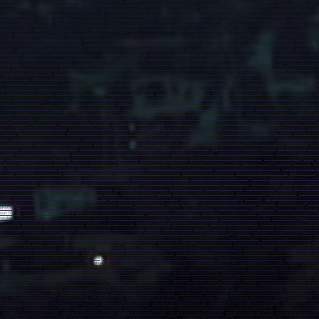
 sur Senlis (60300)
,
marabout sur Méru (60110)
,
marabout sur Noyon (60400)
,
marabout sur Montataire (60160)
,
marabout sur Pont-Sainte-Maxence (60700)
,
marabout sur Chantilly 
 Arras (62000)
,
marabout sur Boulogne-sur-Mer (62200)
,
marabout sur Lens (62300)
,
marabout sur Liévin (62800)
,
marabout sur Hénin-Beaumont (62110)
,
marabout sur Béthune (624
sur Outreau (62230)
,
marabout sur Bully-les-Mines (62160)
,
marabout sur Nœux-les-Mines (62160)
,
marabout sur Longuenesse (62219)
,
marabout sur Méricourt (62680)
,
marabout s
t sur Aire-sur-la-Lys (62120)
,
marabout sur Lillers (62190)
,
marabout sur Caen (14000)
,
marabout sur Hérouville-Saint-Clair (14200)
,
marabout sur Lisieux (14100)
,
marabout sur Vir
bout sur Val-de-Reuil (27100)
,
marabout sur Gisors (27140)
,
marabout sur Pont-Audemer (27500)
,
Marabout sur Bernay (27300)
,
marabout sur Cherbourg-en-Cotentin (50100)
,
marabo
 sur Flers (61100)
,
marabout sur Argentan (61200)
,
marabout sur Rouen (76000)
,
marabout sur Le Havre (76600)
,
marabout sur Dieppe (76203)
,
marabout sur Sotteville-lès-Rouen (7
(76400)
,
marabout sur Elbeuf (76503)
,
marabout sur Montivilliers (76290)
,
marabout sur Canteleu (76380)
,
marabout sur Bois-Guillaume (76230)
,
marabout sur Yvetot (76196)
,
marabou
,
marabout sur Port-Jérôme-sur-Seine (76330)
,
Marabout sur Nantes (44100)
,
marabout sur Saint-Nazaire (44600)
,
marabout sur Saint-Herblain (44800)
,
marabout sur Rezé (44400)
,
m
rdre (44240)
,
marabout sur Bouguenais (44340)
,
marabout sur La Baule-Escoublac (44500)
,
marabout sur Guérande (44350)
,
marabout sur Sainte-Luce-sur-Loire (44980)
,
marabout su
 (44160)
,
marabout sur Thouaré-sur-Loire (44470)
,
marabout à Angers (49100)
,
marabout à Cholet (49300)
,
marabout à Saumur (49400)
,
marabout à Sèvremoine (49450)
,
marabout à 
thion (49250)
,
marabout à Montrevault-sur-Èvre (49110)
,
marabout à Trélazé (49800)
,
marabout à Avrillé (49240)
,
marabout à Les Ponts-de-Cé (49130)
,
marabout à Brissac Loire Aub
the (72300)
,
marabout à Allonnes (72700)
,
marabout à La a Roche-sur-Yon (85000)
,
marabout à Les Sables-d'Olonne (85100)
,
marabout à Challans (85300)
,
marabout à Montaigu-Ven
Gap (05000)
,
marabout à Briançon (05100)
,
marabout à Nice (06000)
,
marabout à Cannes (06150)
,
marabout à Antibes (06600)
,
marabout à Cagnes-sur-Mer (06800)
,
marabout à Grasse
06250)
,
marabout à Vence (06140)
,
marabout à Villeneuve-Loubet (06270)
,
marabout à Valbonne (06560)
,
marabout à Beausoleil (06240)
,
marabout à Roquebrune-Cap-Martin (06190)
,
,
marabout à Aubagne (13400)
,
marabout à Salon-de-Provence (13300)
,
marabout à Istres (13800)
,
marabout à La Ciotat (13600)
,
marabout à Vitrolles (13127)
,
marabout à Marignane (
-de-Bouc (13110)
,
marabout à Châteaurenard (13160)
,
marabout à Fos-sur-Mer (13270)
,
marabout à Tarascon (13150)
,
marabout à Bouc-Bel-Air (13150)
,
marabout à Saint-Martin-de-C
0)
,
marabout à Pélissanne (13330)
,
marabout à Fuveau (13710)
,
marabout à Saint-Rémy-de-Provence (13210)
,
marabout à Cabriès (13480)
,
marabout à Aix-en-Provence (13100)
,
mara
-les-Plages (83140)
,
marabout à La Crau (83260)
,
marabout à Brignoles (83170)
,
marabout à Maximin-la-Sainte-Baume (83470)
,
marabout à Sanary-sur-Mer (83110)
,
marabout à Sai
10)
,
marabout à Le Luc (83340)
,
marabout à Avignon (84000)
,
marabout à Orange (84100)
,
marabout à Carpentras (84200)
,
marabout à Cavaillon (84300)
,
marabout à Pertuis (84120)
,
m
84270)
,
marabout à Les Abymes (97139)
-
marabout à Baie-Mahault (97122)
,
marabout à Le Gosier (97190)
,
marabout à Petit-Bourg (97170)
,
marabout à Sainte-Anne (97180)
,
marabout
about à Saint-François (97118)
,
marabout à Saint-Claude (97120)
,
marabout à Basse-Terre (97100)
,
marabout à Fort-de-France (97234)
,
marabout à Le Lamentin (97232)
,
marabout à 
)
,
marabout à Rivière-Salée (97215)
,
marabout à Sainte-Luce (97228)
,
marabout à Cayenne (97300)
,
marabout à Saint-Laurent-du-Maroni (97320)
,
marabout à Matoury (97351)
,
marab
(97460)
,
marabout à Saint-Pierre (97410)
,
marabout à Le Tampon (97430)
,
marabout à Saint-André (97440)
,
marabout à Saint-Louis (97450)
,
marabout à Saint-Joseph (97480)
,
marabou
'Étang-Salé (97427)
,
marabout à Petite-Île (97429)
,
Marabout à Les Avirons (97425)
,
marabout à Saint-Pierre (97500)
,
marabout à Mamoudzou (97600)
,
marabout à Koungou (97690)
Archipel des Kerguelen (98400)
,
marabout à Mata'Utu (98600)
,
marabout à Punaauia (98718)
,
marabout à Papeete (98713)
,
marabout à Moorea-Maiao (98728)
,
marabout à Pirae (9
re (98810)
,
marabout à Païta (98890)
,
marabout à île de Clipperton (989)
,
marabout à Bourg-en-Bresse (01000)
,
marabout à Oyonnax (01100)
,
marabout à Valserhône (01200)
,
marab
s (03000)
,
marabout à Yzeure (03400)
,
marabout à Cusset (03300)
,
marabout à Annonay (07100)
,
marabout à Aubenas (07200)
,
marabout à Guilherand-Granges (07500)
,
marabout à T
6700)
,
marabout à Portes-lès-Valence (26800)
,
marabout à Bourg-de-Péage (26300)
,
Marabout à Grenoble (38000)
,
marabout à Saint-Martin-d'Hères (38400)
,
marabout à Échirolles (
le-d'Abeau (38080)
,
marabout à Saint-Égrève (38120)
,
marabout à Seyssinet-Pariset (38170)
,
marabout à Sassenage (38360)
,
marabout à Le Pont-de-Claix (38800)
,
marabout à Eybens
rt (42170)
,
marabout à Rive-de-Gier (42800)
,
marabout à Le Chambon-Feugerolles (42500)
,
marabout à Riorges (42153)
,
marabout à Le Puy-en-Velay (43000)
,
marabout à Clermont-F
 (63430)
,
marabout à Beaumont (63110)
,
marabout à Gerzat (63360)
,
marabout à Aubière (63170)
,
marabout à Lyon (69000)
,
marabout à Villeurbanne (69100)
,
marabout à Vénissieux (
30)
,
marabout à Rillieux-la-Pape (69140)
,
marabout à Décines-Charpieu (69150)
,
marabout à Oullins (69600)
,
marabout à Tassin-la-Demi-Lune (69160)
,
marabout à Sainte-Foy-lès-Lyo
Paris (75)
,
marabout à Melun (77000)
,
marabout à Meaux (77100)
,
marabout à Chelles (77500)
,
marabout à Pontault-Combault (77340)
,
marabout à Savigny-le-Temple (77176)
,
ma
80)
,
marabout à Dammarie-les-Lys (77190
) ,
marabout à Lagny-sur-Marne (77400)
,
marabout à Le Mée-sur-Seine (77350)
,
marabout à Ozoir-la-Ferrière (77330)
,
marabout à Monterea
 (77310)
,
marabout à Avon (77210)
,
marabout à Lognes (77185)
,
marabout à Vaires-sur-Marne (77360)
,
marabout à Lieusaint (77127)
,
marabout à Nemours (77140)
,
marabout à Clay
marabout à Dammartin-en-Goële (77230)
,
marabout à Versailles (78000)
,
marabout à Sartrouville (78500)
,
marabout à Saint-Germain-en-Laye (78100)
,
marabout à Mantes-la-Jolie
ut à Houilles (78800)
,
marabout à Plaisir (78370)
,
marabout à Le Chesnay-Rocquencourt (78150)
,
marabout à Chatou (78400)
,
marabout à Guyancourt (78280)
,
marabout à Rambouil
 Mantes-la-Ville (78200)
,
marabout à Saint-Cyr-l'École (78210)
,
marabout à Maurepas (78310)
,
marabout à Les Clayes-sous-Bois (78340)
,
marabout à Limay (78520)
,
Marabout à Ma
Carrières-sur-Seine (78420)
,
marabout à Fontenay-le-Fleury (78330)
,
marabout à Andrésy (78570)
,
marabout à Triel-sur-Seine (78510)
,
marabout à Aubergenville (78410)
,
marabout à
91000)
,
marabout à Igny (91430)
,
marabout à Arpajon (91290)
,
marabout à Villebon-sur-Yvette (91140)
,
marabout à Saint-Germain-lès-Arpajon (91180
) ,
marabout à Saint-Pierre-du-Pe
(91540)
,
marabout à Verrières-le-Buisson (91370)
,
marabout à Orsay (91400)
,
marabout à Juvisy-sur-Orge (91260)
,
marabout à Saint-Michel-sur-Orge (91240)
,
marabout à Longjumeau
t à Grigny (91350)
,
marabout à Draveil (91210)
,
marabout à Yerres (91330)
,
marabout à Ris-Orangis (91130)
,
marabout à Viry-Châtillon (91170)
,
marabout à Vigneux-sur-Seine (91270)
ourt (92100)
,
marabout à Nanterre (92000)
,
marabout à Asnières-sur-Seine (92600
) ,
marabout à Colombes (92700)
,
marabout à Courbevoie (92400)
,
marabout à Rueil-Malmaison (925
arabout à Montrouge (92120)
,
marabout à Suresnes (92150)
,
marabout à Gennevilliers (92230)
,
marabout à Meudon (92190)
,
marabout à Puteaux (92800)
,
marabout à Bagneux (9222
son (92350)
,
marabout à Bois-Colombes (92270)
,
marabout à Vanves (92170)
,
marabout à Fontenay-aux-Roses (92260)
,
marabout à Sèvres (92310)
,
marabout à Villeneuve-la-Garenn
t à Saint-Denis (93200)
,
marabout à Aulnay-sous-Bois (93600)
,
marabout à Drancy (93700)
,
marabout à Noisy-le-Grand (93160)
,
marabout à Pantin (93500)
,
marabout à Le Blanc-Me
Bois (93110)
,
marabout à Livry-Gargan (93190)
,
marabout à Noisy-le-Sec (93130)
,
marabout à La Courneuve (93120)
,
marabout à Gagny (93220)
,
marabout à Stains (93240)
,
marabout à
arabout à Clichy-sous-Bois (93390)
,
marabout à Romainville (93230)
,
marabout à Montfermeil (93370)
,
marabout à Les Pavillons-sous-Bois (93360)
,
marabout à Les Lilas (93260)
,
ma
bout à Montreuil (93100)
,
marabout à Créteil (94000)
,
marabout à Vitry-sur-Seine (94400)
,
marabout à Champigny-sur-Marne (94500)
,
marabout à Saint-Maur-des-Fossés (94100)
,
mar
)
,
marabout à Alfortville (94140)
,
marabout à Villeneuve-Saint-Georges (94190)
,
marabout à Nogent-sur-Marne (94130)
,
marabout à L'Haÿ-les-Roses (94240)
,
marabout à Cachan (94
4370)
,
marabout à Le Kremlin-Bicêtre (94270)
,
marabout à Orly (94310)
,
marabout à Arcueil (94110)
,
marabout à Villeneuve-le-Roi (94290)
,
marabout à Le Plessis-Trévise (94420)
,
mar
ur-Marne (94360)
,
marabout à Boissy-Saint-Léger (94470)
,
marabout à Valenton (94460)
,
marabout à Saint-Maurice (94410)
,
marabout à La Queue-en-Brie (94510)
,
marabout à Villecr
000)
,
marabout à Goussainville (95190)
,
marabout à Herblay-sur-Seine (95220)
,
marabout à Bezons (95870)
,
marabout à Ermont (95120)
,
marabout à Villiers-le-Bel (95400)
,
marabout 
 Deuil-la-Barre (95170)
,
marabout à Montmorency (95160)
,
marabout à Montigny-lès-Cormeilles (95370)
,
marabout à Saint-Gratien (95210)
,
marabout à Soisy-sous-Montmorency (
 Saint-Brice-sous-Forêt (95350)
,
Marabout à Arnouville (95400)
,
marabout à Montmagny (95360)
,
marabout à Persan (95340)
,
marabout à L'Isle-Adam (95290)
,
marabout à Enghien-l
bout à Chevigny-Saint-Sauveur (21800)
,
marabout à Quetigny (21800)
,
marabout à Fontaine-lès-Dijon (21120)
,
marabout à Longvic (21600)
,
marabout à Auxonne (21130)
,
marabout à B
marabout à Saint-Claude (39200)
,
marabout à Nevers (58000)
,
marabout à Cosne-Cours-sur-Loire (58200)
,
marabout à Varennes-Vauzelles (58640)
,
marabout à Vesoul (70000)
,
marabo
e (89000)
,
marabout à Sens (89100)
,
marabout à Joigny (89300)
,
marabout à Belfort (90000)
,
marabout à Charleville-Mézières (08800)
,
marabout à Sedan (08200)
,
marabout à Troyes
à Châlons-en-Champagne (51000)
,
marabout à Épernay (51200)
,
marabout à Vitry-le-François (51300)
,
marabout à Tinqueux (51430)
,
marabout à Saint-Dizier (52100)
,
marabout à Chaum
4400)
,
marabout à Laxou (54520)
,
marabout à Pont-à-Mousson (54700)
,
marabout à Saint-Max (54130)
,
marabout à Verdun (55100)
,
marabout à Bar-le-Duc (55000)
,
marabout à Metz
bout à Saint-Avold (57500)
,
marabout à Woippy (57140)
,
marabout à Fameck (57290)
,
marabout à Creutzwald (57150)
,
marabout à Freyming-Merlebach (57800)
,
marabout à Sarrebou
olais (69220)
,
marabout à Genas (69740)
,
marabout à Brignais (69530)
,
marabout à Craponne (69290)
,
marabout à Corbas (69960)
,
marabout à Tarare (69170)
,
marabout à Chassieu (69
)
,
marabout à Lingolsheim (67380)
,
marabout à Bischheim (67800)
,
marabout à Ostwald (67540)
,
marabout à Bischwiller (67240)
,
marabout à Obernai (67210)
,
marabout à Saverne (67
(68700)
,
marabout à Riedisheim (68400)
,
marabout à Kingersheim (68260)
,
marabout à Rixheim (68170
) ,
marabout à Wittenheim (68270)
,
marabout à Illzach (68110)
,
marabout à Saint-