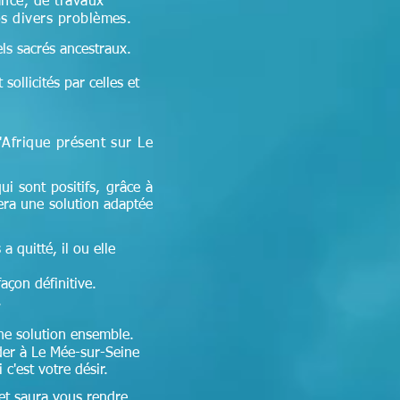
ance, de travaux
os divers problèmes.
els sacrés ancestraux.
sollicités par celles et
d'Afrique
présent sur Le
ui sont positifs, grâce à
era une solution adaptée
a quitté, il ou elle
façon définitive.
.
 une solution ensemble.
er à Le Mée-sur-Seine
c'est votre désir.
 et
saura vous rendre