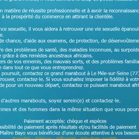
en matière de réussite professionnelle et à avoir la reconnaissan
t à la prospérité du commerce en attirant la clientèle.
nce sexuelle, il vous aidera à retrouver une vie sexuelle épanoui
ce.
de chance, d'aide aux examens, de protection, de désenvoûteme
cre des problèmes de santé, des maladies inconnues, au surpoids,
e grâce à des remèdes ancestraux africains.
ers de vos ennemis, des mauvais sorts, et des problèmes famili
te dans tout ce que vous entreprendrez.
 poursuit, contactez ce grand marabout à Le Mée-sur-Seine (77
rouver, contactez-le. Si vous souhaitez imposer la fidélité à votr
aide pour un nouveau départ, contactez ce puissant marabout afr
 d'autres marabouts, soyez serein(e) et contactez-le.
 femmes et des hommes dans la même situation que vous pour
Paiement acceptés: chèque et espèces
ssibilité de paiement après résultats et/ou facilités de paiement
Maître Bayo vous bénéficiez d'une écoute attentive à vos besoi