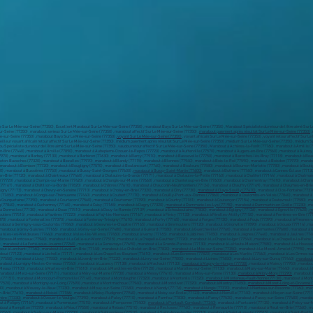
e Sur Le Mée-sur-Seine (77350) , Excellent Marabout Sur Le Mée-sur-Seine (77350) , marabout Bayo Sur Le Mée-sur-Seine (77350) , Marabout Spécialiste du retour de l’être aimé Sur Le
ur-Seine (77350) , marabout serieux Sur Le Mée-sur-Seine (77350) , marabout affectif Sur Le Mée-sur-Seine (77350) ,
marabout paiement après résultat Sur Le Mée-sur-Seine (77350)
,
e-sur-Seine (77350) , marabout Bayo Sur Le Mée-sur-Seine (77350) ,
voyant Sur Le Mée-sur-Seine (77350)
, voyant africain Sur Le Mée-sur-Seine (77350) , voyant retour affectif Sur L
meilleur voyant africain retour affectif Sur Le Mée-sur-Seine (77350) , médium paiement après résultat Sur Le Mée-sur-Seine (77350) , médium Sur Le Mée-sur-Seine (77350) , médium Spé
ou Spécialiste du retour de l’être aimé Sur Le Mée-sur-Seine (77350) , vaudou retour affectif Sur Le Mée-sur-Seine (77350) , Marabout à Achères-la-Forêt (77760) , marabout à Amillis
n-Brie (77440) , marabout à Arville (77890) , marabout à Aubepierre-Ozouer-le-Repos (77720) , marabout à Aufferville (77570) , marabout à Augers-en-Brie (77560) , marabout à Aulnoy 
7970) , marabout à Barbey (77130) , marabout à Barbizon (77630) , marabout à Barcy (77910) , marabout à Bassevelle (77750) , marabout à Bazoches-lès-Bray (77118) , marabout à Bea
Beton-Bazoches (77320) , marabout à Bezalles (77970) , marabout à Blandy (77115) , marabout à Blennes (77940) , marabout à Bois-le-Roi (77590) , marabout à Boisdon (77970) , marabou
, marabout à Bombon (77720) , marabout à Bougligny (77570) , marabout à Boulancourt (77760) , marabout à Bouleurs (77580) , marabout à Bourron-Marlotte (77780) , marabout à Boutig
0) , marabout à Bussières (77750) , marabout à Bussy-Saint-Georges (77600) ,
marabout à Bussy-Saint-Martin (77600)
, marabout à Buthiers (77760) , marabout à Cannes-Écluse (77130)
-en-Brie (77120) , marabout à Chaintreaux (77460) , marabout à Chalautre-la-Grande (77171) , marabout à Chalautre-la-Petite (77160) , marabout à Chalifert (77144) , marabout à Chal
77720) , marabout à Champs-sur-Marne (77420) , marabout à Changis-sur-Marne (77660) , marabout à Chanteloup-en-Brie (77600) , marabout à Charmentray (77410) , marabout à Charny
(77167) , marabout à Châtillon-la-Borde (77820) , marabout à Châtres (77610) , marabout à Chauconin-Neufmontiers (77124) , marabout à Chauffry (77169) , marabout à Chaumes-en-Brie
igny (77173) , marabout à Chevry-en-Sereine (77710) , marabout à Choisy-en-Brie (77320) , marabout à Citry (77730) ,
marabout à Claye-Souilly (77410)
, marabout à Clos-Fontaine (77370
 (77450) , marabout à Congis-sur-Thérouanne (77440) , marabout à Coubert (77170) , marabout à Couilly-Pont-aux-Dames (77860) , marabout à Coulombs-en-Valois (77840) , marabout 
Courquetaine (77390) , marabout à Courtacon (77560) , marabout à Courtomer (77390) , marabout à Courtry (77181) , marabout à Coutençon (77154) , marabout à Coutevroult (77580) , 
 (77840) , marabout à Cucharmoy (77160) , marabout à Cuisy (77165) , marabout à Dagny (77320) ,
marabout à Dammarie-les-Lys (77190)
,
marabout à Dammartin-en-Goële (77230)
, m
à Dormelles (77130) , marabout à Doue (77510) , marabout à Douy-la-Ramée (77139) , marabout à Échouboulains (77830) , marabout à Égligny (77126) , marabout à Égreville (77620) ,
m
outiers (77515) , marabout à Favières (77220) , marabout à Faÿ-lès-Nemours (77167) , marabout à Féricy (77133) , marabout à Férolles-Attilly (77150) , marabout à Ferrières-en-Brie (7
370) , marabout à Fontenailles (77370) , marabout à Fontenay-Trésigny (77610) , marabout à Forfry (77165) , marabout à Forges (77130) , marabout à Fouju (77390) , marabout à Fresnes-
rabout à Germigny-sous-Coulombs (77840) , marabout à Gesvres-le-Chapitre (77165) , marabout à Giremoutiers (77120) , marabout à Gironville (77890) , marabout à Gouaix (77114) , ma
 marabout à Grisy-Suisnes (77166) , marabout à Grisy-sur-Seine (77480) , marabout à Guérard (77580) , marabout à Guercheville (77760) , marabout à Guermantes (77600) , marabout à G
à Isles-les-Meldeuses (77440) , marabout à Isles-lès-Villenoy (77450) , marabout à Iverny (77165) , marabout à Jablines (77450) , marabout à Jaignes (77440) , marabout à Jaulnes (774
 Brosse-Montceaux (77940) , marabout à La Celle-sur-Morin (77515) , marabout à La Chapelle-Gauthier (77720) , marabout à La Chapelle-Iger (77540) , marabout à La Chapelle-la-Reine 
 ,
marabout à La Ferté-sous-Jouarre (77260)
, marabout à La Genevraye (77690) , marabout à La Grande-Paroisse (77130) , marabout à La Haute-Maison (77580) , marabout à La Houssaye
bout à Larchant (77760) , marabout à Laval-en-Brie (77148) , marabout à Le Châtelet-en-Brie (77820) ,
marabout à Le Mée-sur-Seine (77350)
, marabout à Le Mesnil-Amelot (77990) , mar
udoué (77123) , marabout à Léchelle (77171) , marabout à Les Chapelles-Bourbon (77610) , marabout à Les Écrennes (77820) , marabout à Les Marêts (77560) , marabout à Les Ormes-su
7550) , marabout à Lissy (77550) , marabout à Liverdy-en-Brie (77220) , marabout à Livry-sur-Seine (77000) , marabout à Lizines (77650) , marabout à Lizy-sur-Ourcq (77440) ,
marabout
 marabout à Lumigny-Nesles-Ormeaux (77540) , marabout à Luzancy (77138) , marabout à Machault (77133) ,
marabout à Magny-le-Hongre (77700)
, marabout à Maincy (77950) , marabo
-Meaux (77100) , marabout à Marles-en-Brie (77610) , marabout à Marolles-en-Brie (77120) , marabout à Marolles-sur-Seine (77130) , marabout à Mary-sur-Marne (77440) , marabout à
marabout à Melz-sur-Seine (77171) , marabout à Méry-sur-Marne (77730) , marabout à Messy (77410) , marabout à Misy-sur-Yonne (77130) ,
marabout à Mitry-Mory (77290)
, marabout 
77151) , marabout à Montcourt-Fromonville (77140) , marabout à Montdauphin (77320) , marabout à Montenils (77320) ,
marabout à Montereau-Fault-Yonne (77130)
, marabout à Mont
7520) , marabout à Montigny-sur-Loing (77690) , marabout à Montmachoux (77940) , marabout à Montolivet (77320) , marabout à Montry (77450) ,
marabout à Moret-Loing-et-Orvanne 
 , marabout à Moussy-le-Vieux (77230) , marabout à Mouy-sur-Seine (77480) , marabout à Nandy (77176) ,
marabout à Nangis (77370)
, marabout à Nanteau-sur-Essonne (77760) , mar
-Brie (77610) ,
marabout à Noisiel (77186)
, marabout à Noisy-Rudignon (77940) , marabout à Noisy-sur-École (77123) , marabout à Nonville (77140) , marabout à Noyen-sur-Seine (77114
ière (77330)
, marabout à Ozouer-le-Voulgis (77390) , marabout à Paley (77710) , marabout à Pamfou (77830) , marabout à Paroy (77520) , marabout à Passy-sur-Seine (77480) , marab
bout à Poligny (77167) , marabout à Pommeuse (77515) , marabout à Pomponne (77400) ,
marabout à Pontault-Combault (77340)
, marabout à Pontcarré (77135) , marabout à Précy-sur-M
rabout à Rampillon (77370) , marabout à Réau (77550) , marabout à Rebais (77510) , marabout à Recloses (77760) , marabout à Remauville (77710) , marabout à Reuil-en-Brie (77260) , m
7560) , marabout à Saâcy-sur-Marne (77730) , marabout à Sablonnières (77510) , marabout à Saint-Ange-le-Viel (77710) , marabout à Saint-Augustin (77515) , marabout à Saint-Barthél