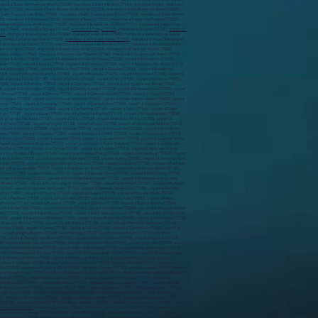
bout à Saint-Germain-sur-Morin (77860) , marabout à Saint-Hilliers (77160) , marabout à Saint-Jean-les-
mps (77320) , marabout à Saint-Martin-du-Boschet (77320) , marabout à Saint-Martin-en-Bière (77630) ,
à Saint-Sauveur-lès-Bray (77480) , marabout à Saint-Sauveur-sur-École (77930) , marabout à Saint-Siméon
20) , marabout à Samoreau (77210) , marabout à Sancy (77580) , marabout à Sancy-lès-Provins (77320) ,
arabout à Sognolles-en-Montois (77520) , marabout à Soignolles-en-Brie (77111) , marabout à Soisy-Bouy
es (77940) , marabout à Tigeaux (77163) ,
marabout à Torcy (77200)
, marabout à Touquin (77131) ,
marabout
360)
, marabout à Valence-en-Brie (77830) , marabout à Vanvillé (77370) , marabout à Varennes-sur-Seine
 à Vernou-la-Celle-sur-Seine (77670) ,
marabout à Vert-Saint-Denis (77240)
, marabout à Vieux-Champagne
t à Villeneuve-le-Comte (77174) , marabout à Villeneuve-les-Bordes (77154) , marabout à Villeneuve-Saint-
aint-Georges (77560) , marabout à Villiers-sous-Grez (77760) , marabout à Villiers-sur-Morin (77580) ,
about à Voulx (77940) , marabout à Vulaines-lès-Provins (77160) , marabout à Vulaines-sur-Seine (77870) ,
oyant à Arville (77890) , voyant à Aubepierre-Ozouer-le-Repos (77720) , voyant à Aufferville (77570) ,
bizon (77630) , voyant à Barcy (77910) , voyant à Bassevelle (77750) , voyant à Bazoches-lès-Bray (77118) ,
nt à Blennes (77940) , voyant à Bois-le-Roi (77590) , voyant à Boisdon (77970) , voyant à Boissettes
580) , voyant à Bourron-Marlotte (77780) , voyant à Boutigny (77470) , voyant à Bransles (77620) , voyant à
t à Cannes-Écluse (77130) , voyant à Carnetin (77400) , voyant à Cély (77930) , voyant à Cerneux (77320) ,
(77650) , voyant à Chambry (77910) , voyant à Chamigny (77260) , voyant à Champagne-sur-Seine (77430) ,
0) , voyant à Chartronges (77320) , voyant à Château-Landon (77570) , voyant à Châteaubleau (77370) , voyant
henou (77570) , voyant à Chessy (77700) , voyant à Chevrainvilliers (77760) , voyant à Chevru (77320) ,
 à Compans (77290) , voyant à Conches-sur-Gondoire (77600) , voyant à Condé-Sainte-Libiaire (77450) , voyant
p (77560) , voyant à Courpalay (77540) , voyant à Courquetaine (77390) , voyant à Courtacon (77560) ,
voyant à Crouy-sur-Ourcq (77840) , voyant à Cucharmoy (77160) , voyant à Cuisy (77165) , voyant à Dagny
les (77130) , voyant à Doue (77510) , voyant à Douy-la-Ramée (77139) , voyant à Échouboulains (77830) ,
ant à Faÿ-lès-Nemours (77167) , voyant à Féricy (77133) , voyant à Férolles-Attilly (77150) , voyant à
t à Forfry (77165) , voyant à Forges (77130) , voyant à Fouju (77390) , voyant à Fresnes-sur-Marne (77410) ,
voyant à Gironville (77890) , voyant à Gouaix (77114) , voyant à Gouvernes (77400) , voyant à Grandpuits-
tes (77600) , voyant à Guignes (77390) , voyant à Gurcy-le-Châtel (77520) , voyant à Hautefeuille (77515) ,
ant à Jossigny (77600) , voyant à Jouarre (77640) , voyant à Jouy-le-Châtel (77970) , voyant à Jouy-sur-Morin
 voyant à La Chapelle-Rablais (77370) , voyant à La Chapelle-Saint-Sulpice (77160) , voyant à La Croix-en-
Rochette (77000) , voyant à La Tombe (77130) , voyant à La Trétoire (77510) , voyant à Lagny-sur-Marne
ant à Le Plessis-l'Évêque (77165) , voyant à Le Plessis-Placy (77440) , voyant à Le Vaudoué (77123) , voyant
 à Lieusaint (77127) , voyant à Limoges-Fourches (77550) , voyant à Lissy (77550) , voyant à Liverdy-en-Brie
Luisetaines (77520) , voyant à Lumigny-Nesles-Ormeaux (77540) , voyant à Luzancy (77138) , voyant à Machault
nt à Marles-en-Brie (77610) , voyant à Marolles-en-Brie (77120) , voyant à Marolles-sur-Seine (77130) ,
Marne (77730) , voyant à Messy (77410) , voyant à Misy-sur-Yonne (77130) , voyant à Mitry-Mory (77290) ,
voyant à Montenils (77320) , voyant à Montereau-Fault-Yonne (77130) , voyant à Montereau-sur-le-Jard
à Montry (77450) , voyant à Moret-Loing-et-Orvanne (77250) , voyant à Mormant (77720) , voyant à Mortcerf
77760) , voyant à Nanteau-sur-Lunain (77710) , voyant à Nanteuil-lès-Meaux (77100) , voyant à Nanteuil-
lle (77890) , voyant à Ocquerre (77440) , voyant à Oissery (77178) , voyant à Orly-sur-Morin (77750) ,
oyant à Perthes (77930) , voyant à Pézarches (77131) , voyant à Pierre-Levée (77580) , voyant à Poigny
Provins (77160) , voyant à Puisieux (77139) , voyant à Quiers (77720) , voyant à Quincy-Voisins (77860) ,
voyant à Rubelles (77950) , voyant à Rumont (77760) , voyant à Rupéreux (77560) , voyant à Saâcy-sur-Marne
rry (77310) , voyant à Saint-Fiacre (77470) , voyant à Saint-Germain-Laval (77130) , voyant à Saint-Germain-
77510) , voyant à Saint-Loup-de-Naud (77650) , voyant à Saint-Mammès (77670) , voyant à Saint-Mard (77230)
t-Ouen-sur-Morin (77750) , voyant à Saint-Pathus (77178) , voyant à Saint-Pierre-lès-Nemours (77140) ,
ombe (77650) , voyant à Saints (77120) , voyant à Salins (77148) , voyant à Sammeron (77260) , voyant à
 voyant à Signy-Signets (77640) , voyant à Sigy (77520) , voyant à Sivry-Courtry (77115) , voyant à
0) , voyant à Thorigny-sur-Marne (77400) , voyant à Thoury-Férottes (77940) , voyant à Tigeaux (77163) ,
0) , voyant à Vaires-sur-Marne (77360) , voyant à Valence-en-Brie (77830) , voyant à Vanvillé (77370) , voyant
 Vernou-la-Celle-sur-Seine (77670) , voyant à Vert-Saint-Denis (77240) , voyant à Vieux-Champagne (77370) ,
voyant à Villeneuve-les-Bordes (77154) , voyant à Villeneuve-Saint-Denis (77174) , voyant à Villeneuve-sous-
à Villiers-sur-Morin (77580) , voyant à Villiers-sur-Seine (77114) , voyant à Villuis (77480) , voyant à
0) , voyant à Yèbles (77390) , Médium à Achères-la-Forêt (77760) , médium à Amillis (77120) , médium à
lle (77570) , médium à Augers-en-Brie (77560) , médium à Aulnoy (77120) , médium à Avon (77210) , médium
 Bazoches-lès-Bray (77118) , médium à Beauchery-Saint-Martin (77560) , médium à Beaumont-du-Gâtinais
Boisdon (77970) , médium à Boissettes (77350) , médium à Boissise-la-Bertrand (77350) , médium à
um à Boutigny (77470) , médium à Bransles (77620) , médium à Bray-sur-Seine (77480) , médium à Bréau
dium à Carnetin (77400) , médium à Cély (77930) , médium à Cerneux (77320) , médium à Cesson (77240) ,
m à Chambry (77910) , médium à Chamigny (77260) , médium à Champagne-sur-Seine (77430) , médium à
) , médium à Chartronges (77320) , médium à Château-Landon (77570) , médium à Châteaubleau (77370) ,
(77160) , médium à Chenou (77570) , médium à Chessy (77700) , médium à Chevrainvilliers (77760) , médium
s-la-Ville (77380)
, médium à Compans (77290) , médium à Conches-sur-Gondoire (77600) , médium à
 Courcelles-en-Bassée (77126) , médium à Courchamp (77560) , médium à Courpalay (77540) , médium à
ium à Crisenoy (77390) , médium à Croissy-Beaubourg (77183) , médium à Crouy-sur-Ourcq (77840) , médium