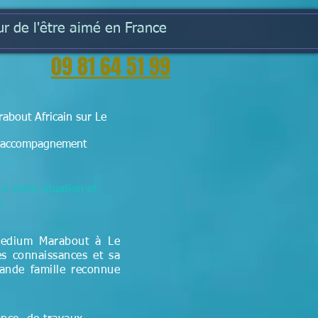
r de l'être aimé en France
09 81 64 51 99
about Africain sur Le
e l'accompagnement
ur votre situation et
e.
Medium Marabout à Le
es connaissances et sa
rande famille reconnue