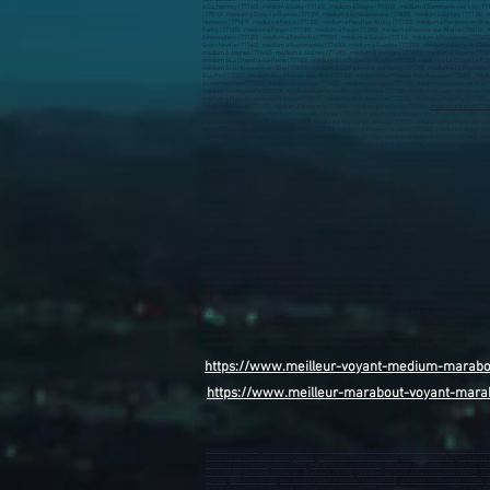
à Cucharmoy (77160) , médium à Cuisy (77165) , médium à Dagny (77320) , médium à Dammarie-les-Lys (77
(77510) , médium à Douy-la-Ramée (77139) , médium à Échouboulains (77830) , médium à Égligny (77126) , mé
Nemours (77167) , médium à Féricy (77133) , médium à Férolles-Attilly (77150) , médium à Ferrières-en-Bri
Forfry (77165) , médium à Forges (77130) , médium à Fouju (77390) , médium à Fresnes-sur-Marne (77410) ,
Giremoutiers (77120) , médium à Gironville (77890) , médium à Gouaix (77114) , médium à Gouvernes (77400)
Guercheville (77760) , médium à Guermantes (77600) , médium à Guignes (77390) , médium à Gurcy-le-Châtel 
médium à Jaignes (77440) , médium à Jaulnes (77480) , médium à Jossigny (77600) , médium à Jouarre (77640
médium à La Chapelle-la-Reine (77760) , médium à La Chapelle-Moutils (77320) , médium à La Chapelle-Rabl
médium à La Houssaye-en-Brie (77610) , médium à La Madeleine-sur-Loing (77570) , médium à La Rochette (
à Le Pin (77181) , médium à Le Plessis-aux-Bois (77165) , médium à Le Plessis-Feu-Aussoux (77540) , méd
à Lescherolles (77320) , médium à Lesches (77450) , médium à Lésigny (77150) , médium à Leudon-en-Brie (7
médium à Longueville (77650) , médium à Lorrez-le-Bocage-Préaux (77710) , médium à Louan-Villegruis-Fo
médium à Maisoncelles-en-Gâtinais (77570) , médium à Marchémoret (77230) , médium à Marcilly (77139) ,
médium à Meaux (77100) , médium à Meigneux (77520) , médium à Meilleray (77320) ,
médium à Melun (770
https://www.meilleur-voyant-medium-marab
https://www.meilleur-marabout-voyant-mara
marabout en France
,
Marabout sur Saint-Quentin-02100)
,
marabout sur Soissons (02200)
,
marabout sur L
marabout sur Villeneuve-d’Ascq (59650)
,
marabout sur Cambrai (59400)
,
marabout sur Marcq-en-Barœul 
marabout sur Grande-Synthe (59760)
,
marabout sur Loos (59760)
,
marabout sur Hazebrouck (59190)
,
mar
Hem (59510)
,
marabout sur Faches-Thumesnil (59155)
,
marabout sur Saint-Amand-les-Eaux (59230)
,
mar
(59410)
,
Mouvaux (59420)
,
marabout sur Saint-André-lez-Lille (59350)
,
marabout sur Raismes (59590)
,
m
Wambrechies (59118)
,
marabout sur Douchy-les-Mines (59282)
,
marabout sur Annœullin (59112)
,
marabo