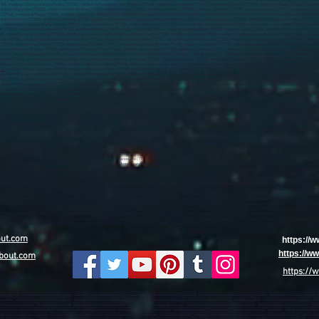
190) , médium à Dammartin-en-Goële (77230) , médium à Dammartin-sur-Tigeaux (77163) , médium à Dampmart (77400) , médium à Darvault (77140) , médium à Dhuisy (77440) , médium
dium à Égreville (77620) , médium à Émerainville (77184) , médium à Esbly (77450) , médium à Esmans (77940) , médium à Étrépilly (77139) , médium à Everly (77157) , médium à Évry
e (77164) , médium à Flagy (77940) , médium à Fleury-en-Bière (77930) , médium à Fontaine-Fourches (77480) , médium à Fontaine-le-Port (77590) , médium à Fontainebleau (77300) , mé
 médium à Frétoy (77320) , médium à Fromont (77760) , médium à Fublaines (77470) , médium à Garentreville (77890) , médium à Gastins (77370) , médium à Germigny-l'Évêque (77910)
 , médium à Grandpuits-Bailly-Carrois (77720) , médium à Gravon (77118) , médium à Gressy (77410) , médium à Gretz-Armainvilliers (77220) , médium à Grez-sur-Loing (77880) , médiu
(77520) , médium à Hautefeuille (77515) , médium à Héricy (77850) , médium à Hermé (77114) , médium à Hondevilliers (77510) , médium à Ichy (77890) , médium à Isles-les-Meldeuses (
) , médium à Jouy-le-Châtel (77970) , médium à Jouy-sur-Morin (77320) , médium à Juilly (77230) , médium à Jutigny (77650) , médium à La Brosse-Montceaux (77940) , médium à La Cel
ais (77370) , médium à La Chapelle-Saint-Sulpice (77160) , médium à La Croix-en-Brie (77370) , médium à La Ferté-Gaucher (77320) , médium à La Ferté-sous-Jouarre (77260) , médium
77000) , médium à La Tombe (77130) , médium à La Trétoire (77510) , médium à Lagny-sur-Marne (77400) , médium à Larchant (77760) , médium à Laval-en-Brie (77148) , médium à Le C
ium à Le Plessis-l'Évêque (77165) , médium à Le Plessis-Placy (77440) , médium à Le Vaudoué (77123) , médium à Léchelle (77171) , médium à Les Chapelles-Bourbon (77610) , médium
7320) , médium à Lieusaint (77127) , médium à Limoges-Fourches (77550) , médium à Lissy (77550) , médium à Liverdy-en-Brie (77220) , médium à Livry-sur-Seine (77000) , médium à Liz
ntaine (77560) , médium à Luisetaines (77520) , médium à Lumigny-Nesles-Ormeaux (77540) , médium à Luzancy (77138) , médium à Machault (77133) , médium à Magny-le-Hongre (777
 médium à Mareuil-lès-Meaux (77100) , médium à Marles-en-Brie (77610) , médium à Marolles-en-Brie (77120) , médium à Marolles-sur-Seine (77130) , médium à Mary-sur-Marne (774
00)
, médium à Melz-sur-Seine (77171) , médium à Méry-sur-Marne (77730) , médium à Messy (77410) , médium à Misy-sur-Yonne (77130) , médium à Mitry-Mory (77290) , médium à Moisenay (77950) , médium à Moissy-Cramayel (77550) , médium à Mondreville (77570) , médium à Mons-en-Montois (77520) , médium à Montceaux-lès-Meaux (77470) , médium à Montceaux-lès-Provins (77151) , médium à Montcourt-Fromonville (77140) , médium à Montdauphin (77320) , médium à Montenils (77320) , médium à Montereau-Fault-Yonne (77130) , médium à Montereau-sur-le-Jard (77950) , médium à Montévrain (77144) , médium à Montgé-en-Goële (77230) , médium à Monthyon (77122) , médium à Montigny-le-Guesdier (77480) , médium à Montigny-Lencoup (77520) , médium à Montigny-sur-Loing (77690) , médium à Montmachoux (77940) , médium à Montolivet (77320) , médium à Montry (77450) , médium à Moret-Loing-et-Orvanne (77250) , médium à Mormant (77720) , médium à Mortcerf (77163) , médium à Mortery (77160) , médium à Mouroux (77120) , médium à Mousseaux-lès-Bray (77480) , médium à Moussy-le-Neuf (77230) , médium à Moussy-le-Vieux (77230) , médium à Mouy-sur-Seine (77480) , médium à Nandy (77176) , médium à Nangis (77370) , médium à Nanteau-sur-Essonne (77760) , médium à Nanteau-sur-Lunain (77710) , médium à Nanteuil-lès-Meaux (77100) , médium à Nanteuil-sur-Marne (77730) , médium à Nantouillet (77230) , médium à Nemours (77140) , médium à Neufmoutiers-en-Brie (77610) , médium à Noisiel (77186) , médium à Noisy-Rudignon (77940) , médium à Noisy-sur-École (77123) , médium à Nonville (77140) , médium à Noyen-sur-Seine (77114) , médium à Obsonville (77890) , médium à Ocquerre (77440) , médium à Oissery (77178) , médium à Orly-sur-Morin (77750) , médium à Ormesson (77167) , médium à Othis (77280) , médium à Ozoir-la-Ferrière (77330) , médium à Ozouer-le-Voulgis (77390) , médium à Paley (77710) , médium à Pamfou (77830) , médium à Paroy (77520) , médium à Passy-sur-Seine (77480) , médium à Pécy (77970) , médium à Penchard (77124) , médium à Perthes (77930) , médium à Pézarches (77131) , médium à Pierre-Levée (77580) , médium à Poigny (77160) , médium à Poincy (77470) , médium à Poligny (77167) , médium à Pommeuse (77515) , médium à Pomponne (77400) , médium à Pontault-Combault (77340) , médium à Pontcarré (77135) , médium à Précy-sur-Marne (77410) , médium à Presles-en-Brie (77220) , médium à Pringy (77310) , médium à Provins (77160) , médium à Puisieux (77139) , médium à Quiers (77720) , médium à Quincy-Voisins (77860) , médium à Rampillon (77370) , médium à Réau (77550) , médium à Rebais (77510) , médium à Recloses (77760) , médium à Remauville (77710) , médium à Reuil-en-Brie (77260) , médium à Roissy-en-Brie (77680) , médium à Rouilly (77160) , médium à Rouvres (77230) , médium à Rozay-en-Brie (77540) , médium à Rubelles (77950) , médium à Rumont (77760) , médium à Rupéreux (77560) , médium à Saâcy-sur-Marne (77730) , médium à Sablonnières (77510) , médium à Saint-Ange-le-Viel (77710) , médium à Saint-Augustin (77515) , médium à Saint-Barthélemy (77320) , médium à Saint-Brice (77160) , médium à Saint-Cyr-sur-Morin (77750) , médium à Saint-Denis-lès-Rebais (77510) , médium à Saint-Fargeau-Ponthierry (77310) , médium à Saint-Fiacre (77470) , médium à Saint-Germain-Laval (77130) , médium à Saint-Germain-Laxis (77950) , médium à Saint-Germain-sous-Doue (77169) , médium à Saint-Germain-sur-École (77930) , médium à Saint-Germain-sur-Morin (77860) , médium à Saint-Hilliers (77160) , médium à Saint-Jean-les-Deux-Jumeaux (77660) , médium à Saint-Just-en-Brie (77370) , médium à Saint-Léger (77510) , médium à Saint-Loup-de-Naud (77650) , médium à Saint-Mammès (77670) , médium à Saint-Mard (77230) , médium à Saint-Mars-Vieux-Maisons (77320) , médium à Saint-Martin-des-Champs (77320) , médium à Saint-Martin-du-Boschet (77320) , médium à Saint-Martin-en-Bière (77630) , médium à Saint-Méry (77720) , médium à Saint-Mesmes (77410) , médium à Saint-Ouen-en-Brie (77720) , médium à Saint-Ouen-sur-Morin (77750) , médium à Saint-Pathus (77178) , médium à Saint-Pierre-lès-Nemours (77140) , médium à Saint-Rémy-la-Vanne (77320) , médium à Saint-Sauveur-lès-Bray (77480) , médium à Saint-Sauveur-sur-École (77930) , médium à Saint-Siméon (77169) , médium à Saint-Soupplets (77165) , médium à Saint-Thibault-des-Vignes (77400) , médium à Sainte-Aulde (77260) , médium à Sainte-Colombe (77650) , médium à Saints (77120) , médium à Salins (77148) , médium à Sammeron (77260) , médium à Samois-sur-Seine (77920) , médium à Samoreau (77210) , médium à Sancy (77580) , médium à Sancy-lès-Provins (77320) , médium à Savigny-le-Temple (77176) , médium à Savins (77650) , médium à Seine-Port (77240) , médium à Sept-Sorts (77260) , médium à Serris (77700) , médium à Servon (77170) , médium à Signy-Signets (77640) , médium à Sigy (77520) , médium à Sivry-Courtry (77115) , médium à Sognolles-en-Montois (77520) , médium à Soignolles-en-Brie (77111) , médium à Soisy-Bouy (77650) , médium à Solers (77111) , médium à Souppes-sur-Loing (77460) , médium à Sourdun (77171) , médium à Tancrou (77440) , médium à Thénisy (77520) , médium à Thieux (77230) , médium à Thomery (77810) , médium à Thorigny-sur-Marne (77400) , médium à Thoury-Férottes (77940) , médium à Tigeaux (77163) , médium à Torcy (77200) , médium à Touquin (77131) , médium à Tournan-en-Brie (77220) , médium à Tousson (77123) , médium à Treuzy-Levelay (77710) , médium à Trilbardou (77450) , médium à Trilport (77470) , médium à Trocy-en-Multien (77440) , médium à Ury (77760) , médium à Ussy-sur-Marne (77260) , médium à Vaires-sur-Marne (77360) , médium à Valence-en-Brie (77830) , médium à Vanvillé (77370) , médium à Varennes-sur-Seine (77130) , médium à Varreddes (77910) , médium à Vaucourtois (77580) , médium à Vaudoy-en-Brie (77141) , médium à Vaux-le-Pénil (77000) , médium à Vaux-sur-Lunain (77710) , médium à Vendrest (77440) , médium à Verdelot (77510) , médium à Verneuil-l'Étang (77390) , médium à Vernou-la-Celle-sur-Seine (77670) , médium à Vert-Saint-Denis (77240) , médium à Vieux-Champagne (77370) , médium à Vignely (77450) , médium à Ville-Saint-Jacques (77130) , médium à Villebéon (77710) , médium à Villecerf (77250) , médium à Villemaréchal (77710) , médium à Villemareuil (77470) , médium à Villemer (77250) , médium à Villenauxe-la-Petit
out.com
https://
https://
bout.com
https://
aon (02000)
,
marabout sur Château-Thierry (02400)
,
marabout sur Tergnier (02700)
,
marabout sur Chauny (02300)
,
marabout sur Villers-Cotterêts (02600)
,
marabout sur Lille (59800)
,
(59700)
,
marabout sur Wattrelos (59150)
,
marabout sur valenciennes (59300)
,
marabout sur Douai (59500)
,
marabout sur Aulnoye-Aymeries (59620)
,
marabout sur Leers (59115)
,
ma
about sur Coudekerque-Branche (59210)
,
marabout sur La Madeleine (59110)
,
marabout sur Croix (59170)
,
marabout sur Mons-en-Barœul (59370)
,
marabout sur Halluin (59250)
,
mara
about sur Sin-le-Noble (59450)
,
marabout sur Haubourdin (59320)
,
marabout sur Bailleul (59270)
,
marabout sur Wattignies (59635)
,
marabout sur Caudry (59540)
,
marabout sur Haut
arabout sur Seclin (59113)
,
marabout sur Comines (59560)
,
marabout sur Somain (59490)
,
marabout sur Marly (59770)
,
marabout sur Fourmies (59610)
,
marabout sur Bruay-sur-l’Es
ut sur Vieux-Condé (59690)
,
marabout sur Marquette-lez-Lille (59520)
,
marabout sur Neuville-en-Ferrain (59960)
,
marabout sur Aniche (59580)
,
marabout sur Jeumont (59460)
,
marab