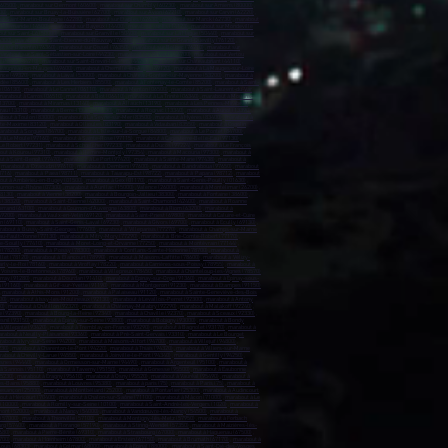
(60500)
,
marabout sur Clermont (60600)
,
marabout sur Chambly (60230)
,
marabout sur Amiens (80000)
,
00)
,
marabout sur Bruay-la-Buissière (62700)
,
marabout sur Avion (62210)
,
marabout sur Carvin (62220)
,
ur Saint-Martin-Boulogne (62280)
,
marabout sur Étaples (62630)
,
marabout sur Marck (62730)
,
marabout
e Normandie (14500)
,
marabout sur Bayeux (14400)
,
marabout sur Ifs (14123)
,
marabout sur Mondeville
ut sur Saint-Lô (50000)
,
marabout sur Granville (50400)
,
marabout sur La Hague (50440)
,
marabout sur
6300)
,
marabout sur Saint-Étienne-du-Rouvray (76800)
,
marabout sur Le Grand-Quevilly (76120)
,
t sur Barentin (76360)
,
marabout sur Oissel (76350)
,
marabout sur Bolbec (76210)
,
marabout sur
arabout sur Saint-Sébastien-sur-Loire (44230)
,
marabout sur Orvault (44700)
,
marabout sur Vertou
r Pornic (44210)
,
marabout sur Saint-Brevin-les-Pins (44250)
,
marabout sur Châteaubriant (44110)
,
Beaupréau-en-Mauges (49600)
,
marabout à Chemillé-en-Anjou (49120)
,
marabout à La Mauges-sur-Loire
ance (49320)
,
marabout à Laval (53000)
,
marabout à Château-Gontier-sur-Mayenne (53200)
,
marabout à
dée (85600)
,
marabout à Les Herbiers (85500)
,
marabout à Fontenay-le-Comte (85200)
,
marabout à Saint-
 (06130)
,
marabout à Le Cannet (06110)
,
marabout à Menton (06500)
,
marabout à Saint-Laurent-du-Var
marabout à Carros (06510)
,
marabout à Biot (06410)
,
marabout à La Trinité (06340)
,
marabout à Mouans-
13700)
,
marabout à Miramas (13140)
,
marabout à Allauch (13190)
,
marabout à Les Pennes-Mirabeau
rau (13310)
,
marabout à Berre-l'Étang (13130)
,
marabout à Rognac (13340)
,
marabout à Auriol (13390)
,
bout à Toulon (83000)
,
marabout à La Seyne-sur-Mer (83500)
,
marabout à Hyères (83400)
,
marabout à
nte-Maxime (83120)
,
marabout à Ollioules (83190)
,
marabout à Vidauban (83550)
,
marabout à Cogolin
arabout à Sorgues (84700)
,
marabout à L'Isle-sur-la-Sorgue (84800)
,
marabout à Le Pontet (84700)
,
 à Le Moule (97160)
,
marabout à Sainte-Rose (97115)
,
marabout à Capesterre-Belle-Eau (97130)
,
Le Robert (97231)
,
marabout à Schœlcher (97233)
,
marabout à Ducos (97224)
,
marabout à Le François
out à Kourou (97310)
,
marabout à Remire-Montjoly (97354)
,
marabout à Macouria (97300)
,
marabout à
t à Saint-Benoît (97470)
,
marabout à Le Port (97420)
,
marabout à Sainte-Marie (97438)
,
marabout à
,
marabout à Dzaoudzi (97610)
,
marabout à Dembeni (97600)
,
marabout à Bandraboua (97650)
,
marabout
8716)
,
marabout à Paea (98711)
,
marabout à Taiarapu-Est (98722)
,
marabout à Papara (98712)
,
marabout
out à Ambérieu-en-Bugey (01500)
,
marabout à Gex (01170)
,
marabout à Saint-Genis-Pouilly (01630)
,
ournon-sur-Rhône (07300)
,
marabout à Aurillac (15000)
,
Valence (26000)
,
marabout à Montélimar (26200)
,
38130)
,
marabout à Vienne (38200)
,
marabout à Bourgoin-Jallieu (38300)
,
marabout à Fontaine (38600)
,
 (38320)
,
marabout à Saint-Étienne (42000)
,
marabout à Saint-Chamond (42400)
,
marabout à Roanne
errand (63100)
,
marabout à Cournon-d'Auvergne (63800)
,
marabout à Riom (63200)
,
marabout à
69200)
,
marabout à Vaulx-en-Velin (69120)
,
marabout à Saint-Priest (69800)
,
marabout à Caluire-et-Cuire
n (69110)
,
marabout à Saint-Genis-Laval (69230)
,
marabout à Givors (69700)
,
marabout à Écully (69130)
,
rabout à Bussy-Saint-Georges (77600)
,
marabout à Villeparisis (77270)
,
marabout à Champs-sur-Marne
u-Fault-Yonne (77130)
,
marabout à Mitry-Mory (77290)
,
marabout à Brie-Comte-Robert (77170)
,
e-Souilly (77410)
,
marabout à Moret-Loing-et-Orvanne (77250)
,
marabout à Montévrain (77144)
,
 (78200)
,
marabout à Poissy (78300)
,
marabout à Conflans-Sainte-Honorine (78700)
,
marabout à
let (78120)
,
marabout à Élancourt (78990)
,
marabout à Maisons-Laffitte (78600)
,
marabout à Vélizy-
rly-le-Roi (78160)
,
marabout à Viroflay (78220)
,
marabout à Carrières-sous-Poissy (78955)
,
marabout à
 Voisins-le-Bretonneux (78960)
,
marabout à Villepreux (78450)
,
marabout à Chanteloup-les-Vignes (78570)
rray (91280)
,
marabout à Dourdan (91410)
,
marabout à Épinay-sur-Orge (91360)
,
marabout à Épinay-sous-
 (91160)
,
marabout à Gif-sur-Yvette (91190)
,
marabout à Montgeron (91230)
,
marabout à Étampes (91150)
,
marabout à Athis-Mons (91200
) ,
marabout à Palaiseau (91120)
,
marabout à Sainte-Geneviève-des-Bois
00)
,
marabout à Issy-les-Moulineaux (92130)
,
marabout à Levallois-Perret (92300)
,
marabout à Antony
0)
,
marabout à Châtillon (92320)
,
marabout à Châtenay-Malabry (92290)
,
marabout à Malakoff (92240)
,
e (92390)
,
marabout à Bourg-la-Reine (92340)
,
marabout à Chaville (92370)
,
marabout à Sceaux (92330)
,
snil (93150)
,
marabout à Épinay-sur-Seine (93800)
,
marabout à Bobigny (93000)
,
marabout à Bondy
 Villepinte (93420)
,
marabout à Tremblay-en-France (93290)
,
marabout à Bagnolet (93170)
,
marabout à
rabout à Neuilly-Plaisance (93360)
,
marabout à Pré-Saint-Gervais (93310)
,
marabout à Le Bourget
about à Ivry-sur-Seine (94200)
,
marabout à Maisons-Alfort (94700)
,
marabout à Villejuif (94800)
,
230)
,
marabout à Charenton-le-Pont (94220)
,
marabout à Thiais (94320)
,
marabout à Villiers-sur-Marne
about à Chevilly-Larue (94550)
,
marabout à Joinville-le-Pont (94340)
,
marabout à Gentilly (94250)
,
esnes (94440)
,
marabout à Ormesson-sur-Marne (94490)
,
marabout à Argenteuil (95100)
,
marabout à
à Sannois (95110)
,
marabout à Taverny (95150)
,
marabout à Gonesse (95500)
,
marabout à Eaubonne
95230)
,
marabout à Éragny (95610)
,
marabout à Osny (95520)
,
marabout à Vauréal (95490)
,
marabout à
es-Bains (95880)
,
marabout à Louvres (95380)
,
marabout à paris (75)
,
marabout à Paris (75)
,
marabout à
esançon (25000)
,
marabout à Montbéliard (25200)
,
marabout à Pontarlier (25300)
,
marabout à Audincourt
ut à Héricourt (70400)
,
marabout à Chalon-sur-Saône (71100)
,
marabout à Mâcon (71000)
,
marabout à Le
 (10000)
,
marabout à Romilly-sur-Seine (10100)
,
marabout à Saint-André-les-Vergers (1020)
,
marabout à
ont (52000)
,
marabout à Nancy (54000)
,
marabout à Vandœuvre-lès-Nancy (54500)
,
marabout à
 (57000)
,
marabout à Thionville (57100)
,
marabout à Montigny-lès-Metz (57950)
,
marabout à Forbach
rg (57400)
,
marabout à Florange (57190)
,
marabout à Stiring-Wendel (57350)
,
marabout à Maizières-lès-
680)
,
marabout à Pierre-Bénite (69310)
,
marabout à Strasbourg (67000)
,
marabout à Haguenau (67500)
,
700)
,
marabout à Hœnheim (67800)
,
marabout à Erstein (67150)
,
marabout à Brumath (67170)
,
marabout à
Louis (68303)
,
marabout à Colmar (68000)
,
marabout à Épinal (88000)
,
marabout à Saint-Dié-des-Vosges