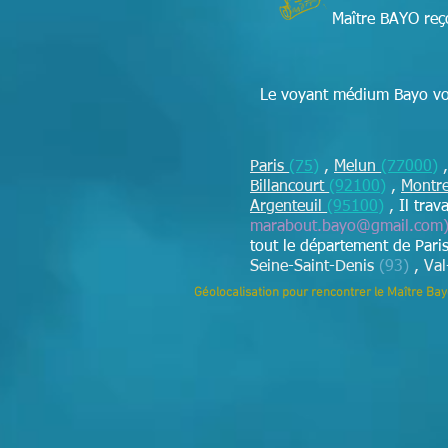
Maître BAYO reço
Le voyant médium Bayo vou
Paris
(75)
,
Melun
(77000)
Billancourt
(92100)
,
Montr
Argenteuil
(95100)
,
Il trav
marabout.bayo@gmail.com
tout le département de Pari
Seine-Saint-Denis
(93)
, Va
Géolocalisation pour rencontrer le Maître Ba