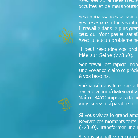
Avec ses 25 années d'expé
occultes et de maraboutag
Ses connaissances se sont di
Ses travaux et rituels sont 
Il travaille dans le plus gr
ceux qui n'ont pas eu satis
Avec lui aucun problème ne
Il peut résoudre vos prob
Mée-sur-Seine (77350)
.
Son travail est rapide, hon
une voyance claire et préc
à vos besoins.
Spécialisé dans le retour aff
reviendra immédiatement av
Maître
BAYO imposera la fidé
Vous serez inséparables et 
Si vous viviez le grand amo
Revivre ces moments forts à
(77350). Transformer une re
Si vous souhaitez rencontr