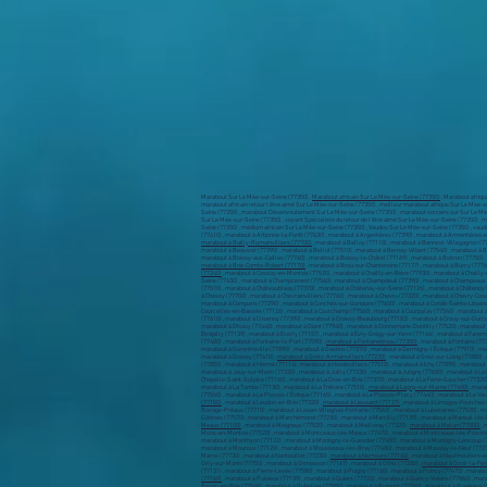
Marabout Sur Le Mée-sur-Seine (77350) ,
Marabout africain Sur Le Mée-sur-Seine (77350)
, Marabout afriqu
marabout africain retour l’être aimé Sur Le Mée-sur-Seine (77350) , meilleur marabout afrique Sur Le Mée-s
Seine (77350) , marabout Désenvoutement Sur Le Mée-sur-Seine (77350) , marabout sorciers sur Sur Le Mé
Sur Le Mée-sur-Seine (77350) , voyant Spécialiste du retour de l’être aimé Sur Le Mée-sur-Seine (77350) , 
Seine (77350) , médium africain Sur Le Mée-sur-Seine (77350) , Vaudou Sur Le Mée-sur-Seine (77350) , vaud
(77410) , marabout à Arbonne-la-Forêt (77630) , marabout à Argentières (77390) , marabout à Armentières-e
marabout à Bailly-Romainvilliers (77700)
, marabout à Balloy (77118) , marabout à Bannost-Villegagnon (7
marabout à Beauvoir (77390) , marabout à Bellot (77510) , marabout à Bernay-Vilbert (77540) , marabout à 
marabout à Boissy-aux-Cailles (77760) , marabout à Boissy-le-Châtel (77169) , marabout à Boitron (77750) 
marabout à Brie-Comte-Robert (77170)
, marabout à Brou-sur-Chantereine (77177) , marabout à Burcy (7776
(77240)
, marabout à Cessoy-en-Montois (77520) , marabout à Chailly-en-Bière (77930) , marabout à Chailly
Seine (77430) , marabout à Champcenest (77560) , marabout à Champdeuil (77390) , marabout à Champeaux (
(77570) , marabout à Châteaubleau (77370) , marabout à Châtenay-sur-Seine (77126) , marabout à Châtenoy 
à Chessy (77700) , marabout à Chevrainvilliers (77760) , marabout à Chevru (77320) , marabout à Chevry-Coss
marabout à Compans (77290) , marabout à Conches-sur-Gondoire (77600) , marabout à Condé-Sainte-Libiaire
Courcelles-en-Bassée (77126) , marabout à Courchamp (77560) , marabout à Courpalay (77540) , marabout à 
(77610) , marabout à Crisenoy (77390) , marabout à Croissy-Beaubourg (77183) , marabout à Crouy-sur-Ourcq
marabout à Dhuisy (77440) , marabout à Diant (77940) , marabout à Donnemarie-Dontilly (77520) , marabout 
Étrépilly (77139) , marabout à Everly (77157) , marabout à Évry-Grégy-sur-Yerre (77166) , marabout à Farem
(77480) , marabout à Fontaine-le-Port (77590) ,
marabout à Fontainebleau (77300)
, marabout à Fontains (77
marabout à Garentreville (77890) , marabout à Gastins (77370) , marabout à Germigny-l'Évêque (77910) , ma
marabout à Gressy (77410) ,
marabout à Gretz-Armainvilliers (77220)
, marabout à Grez-sur-Loing (77880) ,
(77850) , marabout à Hermé (77114) , marabout à Hondevilliers (77510) , marabout à Ichy (77890) , marabout 
marabout à Jouy-sur-Morin (77320) , marabout à Juilly (77230) , marabout à Jutigny (77650) , marabout à La
Chapelle-Saint-Sulpice (77160) , marabout à La Croix-en-Brie (77370) , marabout à La Ferté-Gaucher (77320)
marabout à La Tombe (77130) , marabout à La Trétoire (77510) ,
marabout à Lagny-sur-Marne (77400)
, mara
(77540) , marabout à Le Plessis-l'Évêque (77165) , marabout à Le Plessis-Placy (77440) , marabout à Le Va
(77150)
, marabout à Leudon-en-Brie (77320) ,
marabout à Lieusaint (77127)
, marabout à Limoges-Fourches (7
Bocage-Préaux (77710) , marabout à Louan-Villegruis-Fontaine (77560) , marabout à Luisetaines (77520) ,
Gâtinais (77570) , marabout à Marchémoret (77230) , marabout à Marcilly (77139) , marabout à Mareuil-lès
Meaux (77100)
, marabout à Meigneux (77520) , marabout à Meilleray (77320) ,
marabout à Melun (77000)
, 
Mons-en-Montois (77520) , marabout à Montceaux-lès-Meaux (77470) , marabout à Montceaux-lès-Provins (
marabout à Monthyon (77122) , marabout à Montigny-le-Guesdier (77480) , marabout à Montigny-Lencoup (7
marabout à Mouroux (77120) , marabout à Mousseaux-lès-Bray (77480) , marabout à Moussy-le-Neuf (77230)
Marne (77730) , marabout à Nantouillet (77230) ,
marabout à Nemours (77140)
, marabout à Neufmoutiers-en
Orly-sur-Morin (77750) , marabout à Ormesson (77167) , marabout à Othis (77280) ,
marabout à Ozoir-la-Ferr
(77131) , marabout à Pierre-Levée (77580) , marabout à Poigny (77160) , marabout à Poincy (77470) , mara
(77160)
, marabout à Puisieux (77139) , marabout à Quiers (77720) , marabout à Quincy-Voisins (77860) , ma
Rozay-en-Brie (77540) , marabout à Rubelles (77950) , marabout à Rumont (77760) , marabout à Rupéreux (7