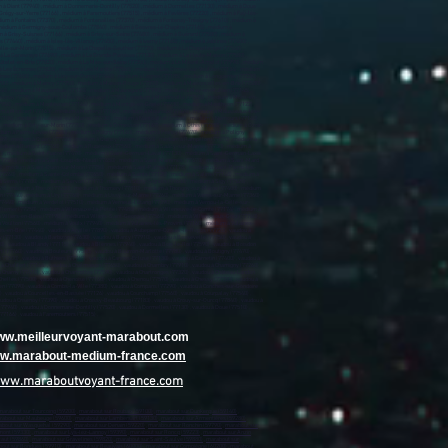
 à Diant (77940) , médium à Donnemarie-Dontilly (77520) , médium à Dormelles (77130) , médium à Doue
-Grégy-sur-Yerre (77166) , médium à Faremoutiers (77515) , médium à Favières (77220) , médium à Faÿ-lès-
dium à Fontains (77370) , médium à Fontenailles (77370) , médium à Fontenay-Trésigny (77610) , médium à
 , médium à Germigny-sous-Coulombs (77840) , médium à Gesvres-le-Chapitre (77165) , médium à
m à Grisy-Suisnes (77166) , médium à Grisy-sur-Seine (77480) , médium à Guérard (77580) , médium à
77440) , médium à Isles-lès-Villenoy (77450) , médium à Iverny (77165) , médium à Jablines (77450) ,
le-sur-Morin (77515) , médium à La Chapelle-Gauthier (77720) , médium à La Chapelle-Iger (77540) ,
 à La Genevraye (77690) , médium à La Grande-Paroisse (77130) , médium à La Haute-Maison (77580) ,
hâtelet-en-Brie (77820) , médium à Le Mée-sur-Seine (77350) , médium à Le Mesnil-Amelot (77990) , médium
 à Les Écrennes (77820) , médium à Les Marêts (77560) , médium à Les Ormes-sur-Voulzie (77134) , médium
ines (77650) , médium à Lizy-sur-Ourcq (77440) , médium à Lognes (77185) , médium à Longperrier (77230) ,
00) , médium à Maincy (77950) , médium à Maison-Rouge (77370) , médium à Maisoncelles-en-Brie (77580) ,
40) , médium à Mauperthuis (77120) , médium à Mauregard (77990) , médium à May-en-Multien (77145) ,
e (77480) , médium à Villeneuve-le-Comte (77174) , médium à Villeneuve-les-Bordes (77154) , médium à Villeneuve-Saint-Denis (77174) , médium à Villeneuve-sous-Dammartin (77230) , médium à Villeneuve-sur-Bellot (77510) , médium à Villenoy (77124) , médium à Villeparisis (77270) , médium à Villeroy (77410) , médium à Villevaudé (77410) , médium à Villiers-en-Bière (77190) , médium à Villiers-Saint-Georges (77560) , médium à Villiers-sous-Grez (77760) , médium à Villiers-sur-Morin (77580) , médium à Villiers-sur-Seine (77114) , médium à Villuis (77480) , médium à Vimpelles (77520) , médium à Vinantes (77230) , médium à Vincy-Manœuvre (77139) , médium à Voinsles (77540) , médium à Voisenon (77950) , médium à Voulangis (77580) , médium à Voulton (77560) , médium à Voulx (77940) , médium à Vulaines-lès-Provins (77160) , médium à Vulaines-sur-Seine (77870) , médium à Yèbles (77390) , Vaudou à Achères-la-Forêt (77760) , vaudou à Amillis (77120) , vaudou à Amponville (77760) , vaudou à Andrezel (77390) , vaudou à Annet-sur-Marne (77410) , vaudou à Arbonne-la-Forêt (77630) , vaudou à Argentières (77390) , vaudou à Armentières-en-Brie (77440) , vaudou à Arville (77890) , vaudou à Aubepierre-Ozouer-le-Repos (77720) , vaudou à Aufferville (77570) , vaudou à Augers-en-Brie (77560) , vaudou à Aulnoy (77120) , vaudou à Avon (77210) , vaudou à Baby (77480) , vaudou à Bagneaux-sur-Loing (77167) , vaudou à Bailly-Romainvilliers (77700) , vaudou à Balloy (77118) , vaudou à Bannost-Villegagnon (77970) , vaudou à Barbey (77130) , vaudou à Barbizon (77630) , vaudou à Barcy (77910) , vaudou à Bassevelle (77750) , vaudou à Bazoches-lès-Bray (77118) , vaudou à Beauchery-Saint-Martin (77560) , vaudou à Beaumont-du-Gâtinais (77890) , vaudou à Beautheil (77120) , vaudou à Beauvoir (77390) , vaudou à Bellot (77510) , vaudou à Bernay-Vilbert (77540) , vaudou à Beton-Bazoches (77320) , vaudou à Bezalles (77970) , vaudou à Blandy (77115) , vaudou à Blennes (77940) , vaudou à Bois-le-Roi (77590) , vaudou à Boisdon (77970) , vaudou à Boissettes (77350) , vaudou à Boissise-la-Bertrand (77350) , vaudou à Boissise-le-Roi (77310) , vaudou à Boissy-aux-Cailles (77760) , vaudou à Boissy-le-Châtel (77169) , vaudou à Boitron (77750) , vaudou à Bombon (77720) , vaudou à Bougligny (77570) , vaudou à Boulancourt (77760) , vaudou à Bouleurs (77580) , vaudou à Bourron-Marlotte (77780) , vaudou à Boutigny (77470) , vaudou à Bransles (77620) , vaudou à Bray-sur-Seine (77480) , vaudou à Bréau (77720) , vaudou à Brie-Comte-Robert (77170) , vaudou à Brou-sur-Chantereine (77177) , vaudou à Burcy (77760) , vaudou à Bussières (77750) , vaudou à Bussy-Saint-Georges (77600) , vaudou à Bussy-Saint-Martin (77600) , vaudou à Buthiers (77760) , vaudou à Cannes-Écluse (77130) , vaudou à Carnetin (77400) , vaudou à Cély (77930) , vaudou à Cerneux (77320) , vaudou à Cesson (77240) , vaudou à Cessoy-en-Montois (77520) , vaudou à Chailly-en-Bière (77930) , vaudou à Chailly-en-Brie (77120) , vaudou à Chaintreaux (77460) , vaudou à Chalautre-la-Grande (77171) , vaudou à Chalautre-la-Petite (77160) , vaudou à Chalifert (77144) , vaudou à Chalmaison (77650) , vaudou à Chambry (77910) , vaudou à Chamigny (77260) , vaudou à Champagne-sur-Seine (77430) , vaudou à Champcenest (77560) , vaudou à Champdeuil (77390) , vaudou à Champeaux (77720) , vaudou à Champs-sur-Marne (77420) , vaudou à Changis-sur-Marne (77660) , vaudou à Chanteloup-en-Brie (77600) , vaudou à Charmentray (77410) , vaudou à Charny (77410) , vaudou à Chartrettes (77590) , vaudou à Chartronges (77320) , vaudou à Château-Landon (77570) , vaudou à Châteaubleau (77370) , vaudou à Châtenay-sur-Seine (77126) , vaudou à Châtenoy
www.meilleurvoyant-marabout.com
www.marabout-medium-france.com
www.maraboutvoyant-france.com
marabout sur Tourcoing (59200)
,
marabout sur Roubaix (59100)
,
marabout sur Dunkerque (59140)
,
rabout sur Maubeuge (59600)
,
marabout sur Lambersart (59130)
,
marabout sur Armentières (59280)
,
bout sur Wasquehal (59290)
,
marabout sur Denain (59220)
,
marabout sur Ronchin (59790)
,
marabout sur
mont (59330)
,
marabout sur Lys-lez-Lannoy (59390)
,
marabout sur Roncq (59223)
,
marabout sur Anzin
caut (59860)
,
marabout sur Gravelines (59820)
,
marabout sur Saint-Saulve (59880)
,
marabout sur
out sur Bondues (59910)
,
marabout sur Beauvais (60000)
,
marabout sur Compiègne (60200)
,
marabout