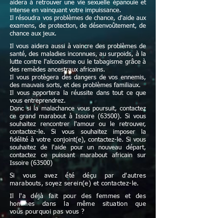
aidera à retrouver une vie sexuelle épanouie et
intense en vainquant votre impuissance.
Il résoudra vos problèmes de chance, d'aide aux
examens, de protection, de désenvoûtement, de
chance aux jeux.
Il vous aidera aussi à vaincre des problèmes de
santé, des maladies inconnues, au surpoids, à la
lutte contre l'alcoolisme ou le tabagisme grâce à
des remèdes ancestraux africains.
Il vous protègera des dangers de vos ennemis,
des mauvais sorts, et des problèmes familiaux.
Il vous apportera la réussite dans tout ce que
vous entreprendrez.
Donc si la malachance vous poursuit, contactez
ce grand marabout à Issoire (63500). Si vous
souhaitez rencontrer l'amour ou le retrouver,
contactez-le. Si vous souhaitez imposer la
fidélité à votre conjoint(e), contactez-le. Si vous
souhaitez de l'aide pour un nouveau départ,
contactez ce puissant marabout africain sur
Issoire (63500)
Si vous avez été déçu par d'autres
marabouts, soyez serein(e) et contactez-le.
Il l'a déjà fait pour des femmes et des
hommes dans la même situation que
vous pourquoi pas vous ?