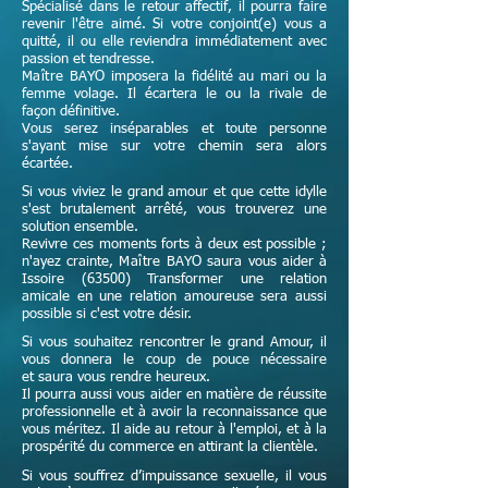
Spécialisé dans le retour affectif, il pourra faire
revenir l'être aimé. Si votre conjoint(e) vous a
quitté, il ou elle reviendra immédiatement avec
passion et tendresse.
Maître
BAYO imposera la fidélité au mari ou la
femme volage. Il écartera le ou la rivale de
façon définitive.
Vous serez inséparables et toute personne
s'ayant mise sur votre chemin sera alors
écartée.
Si vous viviez le grand amour et que cette idylle
s'est brutalement arrêté, vous trouverez une
solution ensemble.
Revivre ces moments forts à deux est possible ;
n'ayez crainte,
Maître
BAYO saura vous aider à
Issoire (63500) Transformer une relation
amicale en une relation amoureuse sera aussi
possible si c'est votre désir.
Si vous souhaitez rencontrer le grand Amour, il
vous donnera le coup de pouce nécessaire
et
saura vous rendre heureux.
Il pourra aussi vous aider en matière de réussite
professionnelle et à avoir la reconnaissance que
vous méritez. Il aide au retour à l'emploi, et à la
prospérité du commerce en attirant la clientèle.
Si vous souffrez d’impuissance sexuelle, il vous