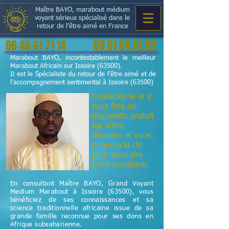
Maître BAYO, marabout médium
voyant sérieux spécialisé dans le
retour de l'être aimé en France
09 81 64 51 99
06 46 61 71 14
Marabout BAYO, incontestablement le meilleur
Marabout Africain sur Issoire (63500).
Il est le Spécialiste du retour de l'être aimé et de
l'accompagnement sentimental à Issoire (63500)
Contactez-le et il
vous fera un
diagnostic gratuit
sur votre
situation et vous
donnera la clé
pour résoudre
votre problème.
En consultant Maître BAYO, Grand Voyant
Medium Marabout à Issoire (63500), vous
bénéficiez de ses connaissances et sa
science
traditionnelle
africaine issue de sa
grande famille reconnue pour ses dons en
Afrique subsaharienne.