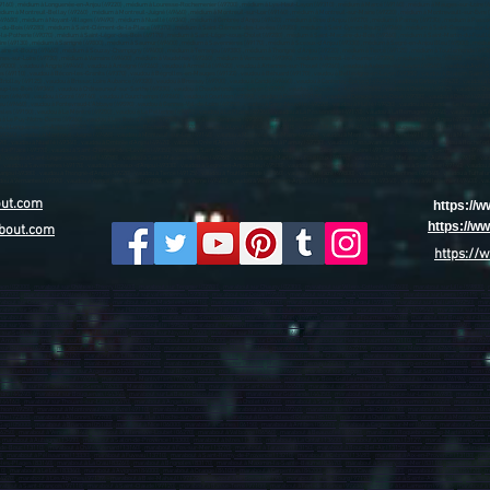
out.com
https://
https://
bout.com
https://
aon (02000)
,
marabout sur Château-Thierry (02400)
,
marabout sur Tergnier (02700)
,
marabout sur Chauny (02300)
,
marabout sur Villers-Cotterêts (02600)
,
marabout sur Lille (59800)
,
(59700)
,
marabout sur Wattrelos (59150)
,
marabout sur valenciennes (59300)
,
marabout sur Douai (59500)
,
marabout sur Aulnoye-Aymeries (59620)
,
marabout sur Leers (59115)
,
ma
about sur Coudekerque-Branche (59210)
,
marabout sur La Madeleine (59110)
,
marabout sur Croix (59170)
,
marabout sur Mons-en-Barœul (59370)
,
marabout sur Halluin (59250)
,
mara
about sur Sin-le-Noble (59450)
,
marabout sur Haubourdin (59320)
,
marabout sur Bailleul (59270)
,
marabout sur Wattignies (59635)
,
marabout sur Caudry (59540)
,
marabout sur Haut
arabout sur Seclin (59113)
,
marabout sur Comines (59560)
,
marabout sur Somain (59490)
,
marabout sur Marly (59770)
,
marabout sur Fourmies (59610)
,
marabout sur Bruay-sur-l’Es
ut sur Vieux-Condé (59690)
,
marabout sur Marquette-lez-Lille (59520)
,
marabout sur Neuville-en-Ferrain (59960)
,
marabout sur Aniche (59580)
,
marabout sur Jeumont (59460)
,
marab
 sur Senlis (60300)
,
marabout sur Méru (60110)
,
marabout sur Noyon (60400)
,
marabout sur Montataire (60160)
,
marabout sur Pont-Sainte-Maxence (60700)
,
marabout sur Chantilly 
 Arras (62000)
,
marabout sur Boulogne-sur-Mer (62200)
,
marabout sur Lens (62300)
,
marabout sur Liévin (62800)
,
marabout sur Hénin-Beaumont (62110)
,
marabout sur Béthune (624
sur Outreau (62230)
,
marabout sur Bully-les-Mines (62160)
,
marabout sur Nœux-les-Mines (62160)
,
marabout sur Longuenesse (62219)
,
marabout sur Méricourt (62680)
,
marabout s
t sur Aire-sur-la-Lys (62120)
,
marabout sur Lillers (62190)
,
marabout sur Caen (14000)
,
marabout sur Hérouville-Saint-Clair (14200)
,
marabout sur Lisieux (14100)
,
marabout sur Vir
bout sur Val-de-Reuil (27100)
,
marabout sur Gisors (27140)
,
marabout sur Pont-Audemer (27500)
,
Marabout sur Bernay (27300)
,
marabout sur Cherbourg-en-Cotentin (50100)
,
marabo
 sur Flers (61100)
,
marabout sur Argentan (61200)
,
marabout sur Rouen (76000)
,
marabout sur Le Havre (76600)
,
marabout sur Dieppe (76203)
,
marabout sur Sotteville-lès-Rouen (7
(76400)
,
marabout sur Elbeuf (76503)
,
marabout sur Montivilliers (76290)
,
marabout sur Canteleu (76380)
,
marabout sur Bois-Guillaume (76230)
,
marabout sur Yvetot (76196)
,
marabou
,
marabout sur Port-Jérôme-sur-Seine (76330)
,
Marabout sur Nantes (44100)
,
marabout sur Saint-Nazaire (44600)
,
marabout sur Saint-Herblain (44800)
,
marabout sur Rezé (44400)
,
m
rdre (44240)
,
marabout sur Bouguenais (44340)
,
marabout sur La Baule-Escoublac (44500)
,
marabout sur Guérande (44350)
,
marabout sur Sainte-Luce-sur-Loire (44980)
,
marabout su
 (44160)
,
marabout sur Thouaré-sur-Loire (44470)
,
marabout à Angers (49100)
,
marabout à Cholet (49300)
,
marabout à Saumur (49400)
,
marabout à Sèvremoine (49450)
,
marabout à 
thion (49250)
,
marabout à Montrevault-sur-Èvre (49110)
,
marabout à Trélazé (49800)
,
marabout à Avrillé (49240)
,
marabout à Les Ponts-de-Cé (49130)
,
marabout à Brissac Loire Aub
the (72300)
,
marabout à Allonnes (72700)
,
marabout à La a Roche-sur-Yon (85000)
,
marabout à Les Sables-d'Olonne (85100)
,
marabout à Challans (85300)
,
marabout à Montaigu-Ven
Gap (05000)
,
marabout à Briançon (05100)
,
marabout à Nice (06000)
,
marabout à Cannes (06150)
,
marabout à Antibes (06600)
,
marabout à Cagnes-sur-Mer (06800)
,
marabout à Grasse
06250)
,
marabout à Vence (06140)
,
marabout à Villeneuve-Loubet (06270)
,
marabout à Valbonne (06560)
,
marabout à Beausoleil (06240)
,
marabout à Roquebrune-Cap-Martin (06190)
,
,
marabout à Aubagne (13400)
,
marabout à Salon-de-Provence (13300)
,
marabout à Istres (13800)
,
marabout à La Ciotat (13600)
,
marabout à Vitrolles (13127)
,
marabout à Marignane (
-de-Bouc (13110)
,
marabout à Châteaurenard (13160)
,
marabout à Fos-sur-Mer (13270)
,
marabout à Tarascon (13150)
,
marabout à Bouc-Bel-Air (13150)
,
marabout à Saint-Martin-de-C
0)
,
marabout à Pélissanne (13330)
,
marabout à Fuveau (13710)
,
marabout à Saint-Rémy-de-Provence (13210)
,
marabout à Cabriès (13480)
,
marabout à Aix-en-Provence (13100)
,
mara
-les-Plages (83140)
,
marabout à La Crau (83260)
,
marabout à Brignoles (83170)
,
marabout à Maximin-la-Sainte-Baume (83470)
,
marabout à Sanary-sur-Mer (83110)
,
marabout à Sai
10)
,
marabout à Le Luc (83340)
,
marabout à Avignon (84000)
,
marabout à Orange (84100)
,
marabout à Carpentras (84200)
,
marabout à Cavaillon (84300)
,
marabout à Pertuis (84120)
,
m
84270)
,
marabout à Les Abymes (97139)
-
marabout à Baie-Mahault (97122)
,
marabout à Le Gosier (97190)
,
marabout à Petit-Bourg (97170)
,
marabout à Sainte-Anne (97180)
,
marabout
about à Saint-François (97118)
,
marabout à Saint-Claude (97120)
,
marabout à Basse-Terre (97100)
,
marabout à Fort-de-France (97234)
,
marabout à Le Lamentin (97232)
,
marabout à 