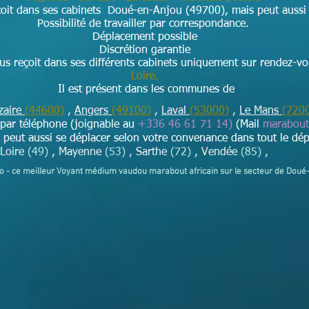
oit dans ses cabinets Doué-en-Anjou (49700), mais peut aussi 
Possibilité de travailler par correspondance.
Déplacement possible
Discrétion garantie
s reçoit dans ses différents cabinets uniquement sur rendez-v
Loire​.
Il est présent dans les communes de
zaire
(44600)
,
Angers
(49100)
,
Laval
(53000)
,
Le Mans
(720
i par téléphone (joignable au
+336 46 61 71 14)
(Mail
marabou
eut aussi se déplacer selon votre convenance dans tout le dép
-Loire
(49)
, Mayenne
(53)
, Sarthe
(72)
, Vendée
(85)
,
yo - ce meilleur Voyant médium vaudou marabout africain sur le secteur de Dou