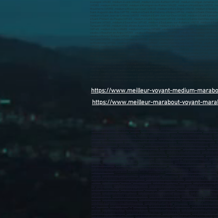
https://www.meilleur-voyant-medium-marab
https://www.meilleur-marabout-voyant-mara
marabout en France
,
Marabout sur Saint-Quentin-02100)
,
marabout sur Soissons (02200)
,
marabout sur L
marabout sur Villeneuve-d’Ascq (59650)
,
marabout sur Cambrai (59400)
,
marabout sur Marcq-en-Barœul 
marabout sur Grande-Synthe (59760)
,
marabout sur Loos (59760)
,
marabout sur Hazebrouck (59190)
,
mar
Hem (59510)
,
marabout sur Faches-Thumesnil (59155)
,
marabout sur Saint-Amand-les-Eaux (59230)
,
mar
(59410)
,
Mouvaux (59420)
,
marabout sur Saint-André-lez-Lille (59350)
,
marabout sur Raismes (59590)
,
m
Wambrechies (59118)
,
marabout sur Douchy-les-Mines (59282)
,
marabout sur Annœullin (59112)
,
marabo
sur Creil (60100)
,
marabout sur Nogent-sur-Oise (60180)
,
marabout sur Crépy-en-Valois (60800)
,
marabout
marabout sur Abbeville (80100)
,
marabout sur Albert (80300)
,
marabout sur Calais (62100)
,
marabout sur
marabout sur Saint-Omer (62500)
,
marabout sur Berck (62600)
,
marabout sur Harnes (62440)
,
marabout 
sur Courrières (62710)
,
marabout sur Auchel (62260)
,
marabout sur Montigny-en-Gohelle (62640)
,
marabou
(14120)
,
marabout sur Évreux (27000)
,
marabout sur Vernon (27200)
,
marabout sur Louviers (27400)
,
mara
Avranches (50300)
,
marabout sur Carentan-les-Marais (50500)
,
marabout sur Alençon (61000)
,
marabout
marabout sur Le Petit-Quevilly (76140)
,
marabout sur Mont-Saint-Aignan (76130)
,
marabout sur Fécamp 
Maromme (76150)
,
marabout sur Déville-lès-Rouen (76250)
,
marabout sur Caudebec-lès-Elbeuf (76320)
(44120)
,
marabout sur Couëron (44220)
,
marabout sur Carquefou (44470)
,
marabout sur La Chapelle-sur-E
marabout sur Ancenis-Saint-Géréon (44150)
,
marabout sur Pornichet (44380)
,
marabout sur Pontchâteau
(49620)
,
marabout à Segré-en-Anjou Bleu (49500)
,
marabout à Orée d'Anjou (49270)
,
marabout à Loire-Au
Mayenne (53100)
,
marabout à Le Mans (72000)
,
marabout à La Flèche (72200)
,
marabout à Sablé-sur-Sar
Hilaire-de-Riez (85270)
,
marabout à Manosque (04100)
,
marabout à Digne-les-Bains (04000)
,
marabout à 
(06700)
,
marabout à Vallauris (06220)
,
marabout à Mandelieu-la-Napoule (06212)
,
marabout à Mougins (
Sartoux (06370)
,
marabout à Marseille (13000)
,
marabout à Arles (13200)
,
marabout à Martigues (13500)
(13170)
,
marabout à Gardanne (13120)
,
marabout à Châteauneuf-les-Martigues (13220)
,
marabout à Port
marabout à Septèmes-les-Vallons (13240)
,
marabout à Plan-de-Cuques (13380)
,
marabout à Trets (1353
Fréjus (83600)
,
marabout à Draguignan (83300)
,
Marabout à Saint-Raphaël (83700)
,
marabout à Six-Fours
(83310)
,
marabout à Saint-Cyr-sur-Mer (83270)
,
marabout à Cuers (83390)
,
marabout à Solliès-Pont (832
marabout à Bollène (84500)
,
marabout à Monteux (84170)
,
marabout à Apt (84400)
,
marabout à Vedène (
marabout à Morne-à-la'Eau (97111)
,
marabout à Lamentin (97129)
,
marabout à Pointe-à-Pitre (97110)
,
mar