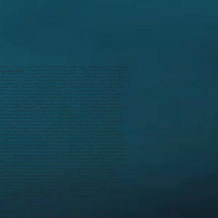
9700) , meilleur marabout retour l’être aimé Sur Doué-en-Anjou (49700) , meilleur marabout africain retour
Doué-en-Anjou (49700)
, marabout retour affectif Sur Doué-en-Anjou (49700) , marabout Désenvoutement Sur
0) , voyant paiement après résultat Sur Doué-en-Anjou (49700) , voyant Spécialiste du retour de l’être
 , marabout à Passavant-sur-Layon (49560) , marabout à Rochefort-sur-Loire (49190) , marabout à Rou-Marson (49400) , marabout à Saint-Augustin-des-Bois (49170) , marabout à Saint-Barthélemy-d'Anjou (49124) , marabout à Saint-Christophe-du-Bois (49280) , marabout à Saint-Clément-de-la-Place (49370) , marabout à Saint-Clément-des-Levées (49350) , marabout à Saint-Cyr-en-Bourg (49260) , marabout à Saint-Georges-sur-Loire (49170) , marabout à Saint-Germain-des-Prés (49170) , marabout à Saint-Jean-de-la-Croix (49130) , marabout à Saint-Jean-de-Linières (49070) , marabout à Saint-Just-sur-Dive (49260) , marabout à Saint-Lambert-la-Potherie (49070) , marabout à Saint-Léger-des-Bois (49170) , marabout à Saint-Léger-sous-Cholet (49280) , marabout à Saint-Macaire-du-Bois (49260) , marabout à Saint-Martin-du-Fouilloux (49170) , marabout à Saint-Melaine-sur-Aubance (49610) , marabout à Saint-Paul-du-Bois (49310) , marabout à Saint-Philbert-du-Peuple (49160) , marabout à Saint-Sigismond (49123) , marabout à Sainte-Gemmes-sur-Loire (49130) , marabout à Sarrigné (49800) , marabout à Saumur (49400) , marabout à Savennières (49170) , marabout à Sceaux-d'Anjou (49330) , marabout à Segré-en-Anjou Bleu (49500) , marabout à Seiches-sur-le-Loir (49140) , marabout à Sermaise (49140) , marabout à Sèvremoine (49230) , marabout à Somloire (49360) , marabout à Soucelles (49140) , marabout à Soulaines-sur-Aubance (49610) , marabout à Soulaire-et-Bourg (49460) , marabout à Souzay-Champigny (49400) , marabout à Terranjou (49380) , marabout à Thorigné-d'Anjou (49220) , marabout à Tiercé (49125) , marabout à Toutlemonde (49360) , marabout à Trélazé (49800) , marabout à Trémentines (49340) , marabout à Tuffalun (49700) , marabout à Turquant (49730) , marabout à Val d'Erdre-Auxence (49370) , marabout à Val-du-Layon (49190) , marabout à Varennes-sur-Loire (49730) , marabout à Varrains (49400) , marabout à Vaudelnay (49260) , marabout à Vernantes (49390) , marabout à Vernoil-le-Fourrier (49390) , marabout à Verrie (49400) , marabout à Verrières-en-Anjou (49112) , marabout à Vezins (49340) , marabout à Villebernier (49400) , marabout à Villevêque (49140) , marabout à Vivy (49680) , marabout à Yzernay (49360) , voyant à Allonnes (49650) , voyant à Angers (49000) , voyant à Angrie (49440) , voyant à Antoigné (49260) , voyant à Armaillé (49420) , voyant à Artannes-sur-Thouet (49260) , voyant à Aubigné-sur-Layon (49540) , voyant à Avrillé (49240) , voyant à Baracé (49430) , voyant à Baugé-en-Anjou (49150) , voyant à Beaucouzé (49070) , voyant à Beaufort-en-Anjou (49250) , voyant à Beaulieu-sur-Layon (49750) , voyant à Beaupréau-en-Mauges (49110) , voyant à Bécon-les-Granits (49370) , voyant à Bégrolles-en-Mauges (49122) , voyant à Béhuard (49170) , voyant à Bellevigne-en-Layon (49380) , voyant à Blaison-Saint-Sulpice (49320) , voyant à Blou (49160) , voyant à Bouchemaine (49080) , voyant à Bouillé-Ménard (49520) , voyant à Bourg-l'Évêque (49520) , voyant à Brain-sur-Allonnes (49650) , voyant à Brézé (49260) , voyant à Briollay (49125) , voyant à Brissac Loire Aubance (49320) , voyant à Brossay (49700) , voyant à Candé (49440) , voyant à Cantenay-Épinard (49460) , voyant à Carbay (49420) , voyant à Cernusson (49310) , voyant à Chacé (49400) , voyant à Challain-la-Potherie (49440) , voyant à Chalonnes-sur-Loire (49290) , voyant à Chambellay (49220) , voyant à Champtocé-sur-Loire (49123) , voyant à Chanteloup-les-Bois (49340) , voyant à Châteauneuf-sur-Sarthe (49330) , voyant à Chaudefonds-sur-Layon (49290) , voyant à Chazé-sur-Argos (49500) , voyant à Cheffes (49125) , voyant à Chemillé-en-Anjou (49120) , voyant à Chenillé-Champteussé (49220) , voyant à Cholet (49300) , voyant à Cizay-la-Madeleine (49700) , voyant à Cléré-sur-Layon (49560) , voyant à Cornillé-les-Caves (49140) , voyant à Coron (49690) , voyant à Corzé (49140) , voyant à Courchamps (49260) , voyant à Courléon (49390) , voyant à Denée (49190) , voyant à Dénezé-sous-Doué (49700) , voyant à Distré (49400) , voyant à Doué-en-Anjou (49700) , voyant à Durtal (49430) , voyant à Écouflant (49000) , voyant à Écuillé (49460) , voyant à Épieds (49260) , voyant à Erdre-en-Anjou (49220) , voyant à Étriché (49330) , voyant à Feneu (49460) , voyant à Fontevraud-l'Abbaye (49590) , voyant à Gennes-Val-de-Loire (49350) , voyant à Grez-Neuville (49220) , voyant à Huillé (49430) , voyant à Ingrandes-Le Fresne sur Loire (49123) , voyant à Jarzé Villages (49140) , voyant à Juvardeil (49330) , voyant à La Breille-les-Pins (49390) , voyant à La Chapelle-Saint-Laud (49140) , voyant à La Jaille-Yvon (49220) , voyant à La Lande-Chasles (49150) , voyant à La Ménitré (49250) , voyant à La Pellerine (49490) , voyant à La Plaine (49360) , voyant à La Possonnière (49170) , voyant à La Romagne (49740) , voyant à La Séguinière (49280) , voyant à La Tessoualle (49280) , voyant à Le Coudray-Macouard (49260) , voyant à Le Lion-d'Angers (49220) , voyant à Le May-sur-Èvre (49122) , voyant à Le Plessis-Grammoire (49124) , voyant à Le Puy-Notre-Dame (49260) , voyant à Les Bois d'Anjou (49250) , voyant à Les Cerqueux (49360) , voyant à Les Garennes sur Loire (49610) , voyant à Les Hauts d'Anjou (49330) , voyant à Les Ponts-de-Cé (49130) , voyant à Les Rairies (49430) , voyant à Les Ulmes (49700) , voyant à Lézigné (49430) , voyant à Loiré (49440) , v