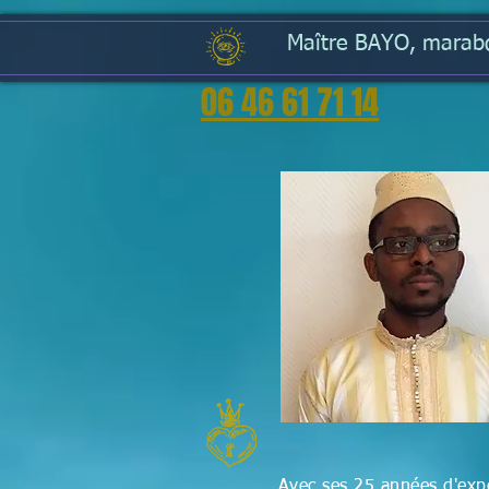
Maître BAYO, marabou
06 46 61 71 14
Avec ses 25 années d'expé