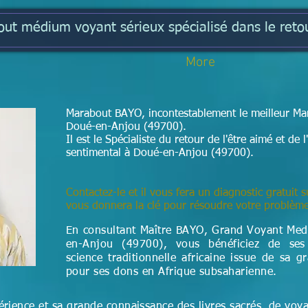
t médium voyant sérieux spécialisé dans le retou
More
Marabout BAYO, incontestablement le meilleur Mar
Doué-en-Anjou (49700).
Il est le Spécialiste du retour de l'être aimé et d
sentimental à Doué-en-Anjou (49700).
Contactez-le et il vous fera un diagnostic gratuit s
vous donnera la clé pour résoudre votre problèm
En consultant Maître BAYO, Grand Voyant Me
en-Anjou (49700), vous bénéficiez de ses
science
traditionnelle
africaine issue de sa g
pour ses dons en Afrique subsaharienne.
rience et sa grande connaissance des livres sacrés, de voy