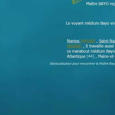
Maître BAYO reç
Le voyant médium Bayo vou
Nantes
(44100)
,
Saint-Na
(85000)
,
Il travaille auss
ce marabout médium Bayo p
Atlantique
(44)
, Maine-et
Géolocalisation pour rencontrer le Maître Ba