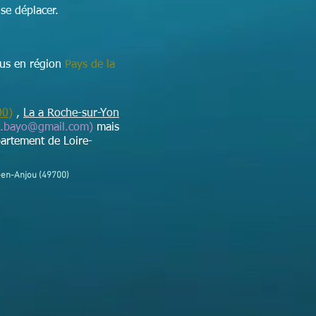
se déplacer.
ous en région
Pays de la
00)
,
La a Roche-sur-Yon
t.bayo@gmail.com
)
mais
artement de Loire-
é-en-Anjou (49700)