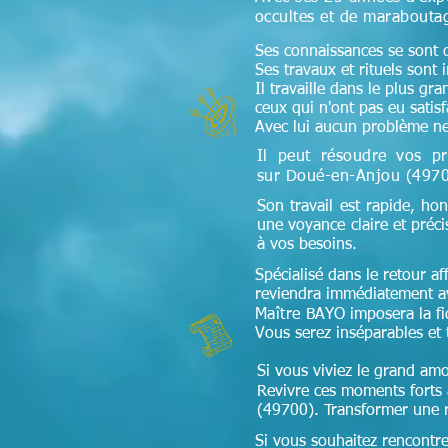
occultes et de maraboutag
Ses connaissances se sont di
Ses travaux et rituels sont 
Il travaille dans le plus gr
ceux qui n'ont pas eu satis
Avec lui aucun problème ne
Il peut résoudre vos pr
sur Doué-en-Anjou (497
Son travail est rapide, hon
une voyance claire et préc
à vos besoins.
Spécialisé dans le retour aff
reviendra immédiatement av
Maître
BAYO imposera la fidé
Vous serez inséparables et 
Si vous viviez le grand amo
Revivre ces moments forts à
(49700). Transformer une re
Si vous souhaitez rencontr