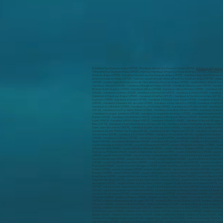
Marabout Sur Doué-en-Anjou (49700) , Marabout africain Sur Doué-en-Anjou (49700) ,
Marabout afrique Sur
l’être aimé Sur Doué-en-Anjou (49700) , meilleur marabout afrique Sur Doué-en-Anjou (49700) , marabout s
Doué-en-Anjou (49700) , marabout sorciers sur Sur Doué-en-Anjou (49700) , marabout Bayo Sur Doué-en-Anjou 
aimé Sur Doué-en-Anjou (49700) , meilleur voyant africain retour affectif Sur Doué-en-Anjou (49700) , méd