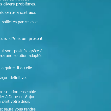
os divers problèmes.
els sacrés ancestraux.
sollicités par celles et
seurs d'Afrique
présent
ui sont positifs, grâce à
era une solution adaptée
a quitté, il ou elle
façon définitive.
.
 une solution ensemble.
der à Doué-en-Anjou
c'est votre désir.
 et
saura vous rendre