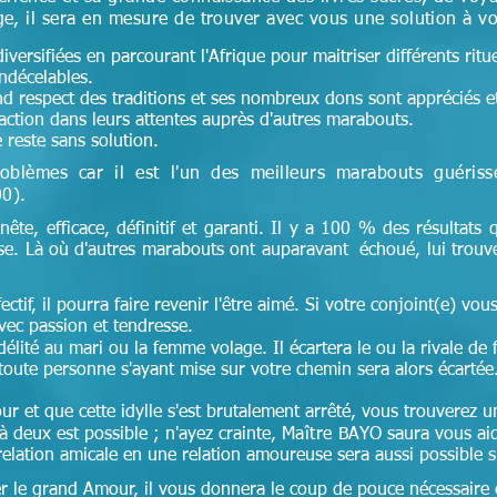
e, il sera en mesure de trouver avec vous une solution à v
versifiées en parcourant l'Afrique pour maitriser différents ritu
indécelables.
and respect des traditions et ses nombreux dons sont appréciés et 
faction dans leurs attentes auprès d'autres marabouts.
 reste sans solution.
oblèmes car il est l'un des meilleurs marabouts guéris
00)
.
nête, efficace, définitif et garanti. Il y a 100 % des résultats q
ise. Là où d'autres marabouts ont auparavant échoué, lui trouv
ectif, il pourra faire revenir l'être aimé. Si votre conjoint(e) vous 
ec passion et tendresse.
lité au mari ou la femme volage. Il écartera le ou la rivale de 
toute personne s'ayant mise sur votre chemin sera alors écartée
ur et que cette idylle s'est brutalement arrêté, vous trouverez
 deux est possible ; n'ayez crainte,
Maître
BAYO saura vous ai
lation amicale en une relation amoureuse sera aussi possible si 
er le grand Amour, il vous donnera le coup de pouce nécessaire