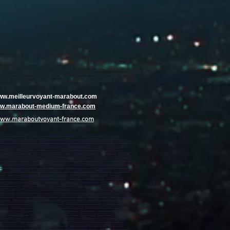
www.meilleurvoyant-marabout.com
www.marabout-medium-france.com
www.maraboutvoyant-france.com
marabout sur Tourcoing (59200)
,
marabout sur Roubaix (59100)
,
marabout sur Dunkerque (59140)
,
rabout sur Maubeuge (59600)
,
marabout sur Lambersart (59130)
,
marabout sur Armentières (59280)
,
bout sur Wasquehal (59290)
,
marabout sur Denain (59220)
,
marabout sur Ronchin (59790)
,
marabout sur
mont (59330)
,
marabout sur Lys-lez-Lannoy (59390)
,
marabout sur Roncq (59223)
,
marabout sur Anzin
caut (59860)
,
marabout sur Gravelines (59820)
,
marabout sur Saint-Saulve (59880)
,
marabout sur
out sur Bondues (59910)
,
marabout sur Beauvais (60000)
,
marabout sur Compiègne (60200)
,
marabout
(60500)
,
marabout sur Clermont (60600)
,
marabout sur Chambly (60230)
,
marabout sur Amiens (80000)
,
00)
,
marabout sur Bruay-la-Buissière (62700)
,
marabout sur Avion (62210)
,
marabout sur Carvin (62220)
,
ur Saint-Martin-Boulogne (62280)
,
marabout sur Étaples (62630)
,
marabout sur Marck (62730)
,
marabout
e Normandie (14500)
,
marabout sur Bayeux (14400)
,
marabout sur Ifs (14123)
,
marabout sur Mondeville
ut sur Saint-Lô (50000)
,
marabout sur Granville (50400)
,
marabout sur La Hague (50440)
,
marabout sur
6300)
,
marabout sur Saint-Étienne-du-Rouvray (76800)
,
marabout sur Le Grand-Quevilly (76120)
,
t sur Barentin (76360)
,
marabout sur Oissel (76350)
,
marabout sur Bolbec (76210)
,
marabout sur
arabout sur Saint-Sébastien-sur-Loire (44230)
,
marabout sur Orvault (44700)
,
marabout sur Vertou
r Pornic (44210)
,
marabout sur Saint-Brevin-les-Pins (44250)
,
marabout sur Châteaubriant (44110)
,
Beaupréau-en-Mauges (49600)
,
marabout à Chemillé-en-Anjou (49120)
,
marabout à La Mauges-sur-Loire
ance (49320)
,
marabout à Laval (53000)
,
marabout à Château-Gontier-sur-Mayenne (53200)
,
marabout à
dée (85600)
,
marabout à Les Herbiers (85500)
,
marabout à Fontenay-le-Comte (85200)
,
marabout à Saint-
 (06130)
,
marabout à Le Cannet (06110)
,
marabout à Menton (06500)
,
marabout à Saint-Laurent-du-Var
marabout à Carros (06510)
,
marabout à Biot (06410)
,
marabout à La Trinité (06340)
,
marabout à Mouans-
13700)
,
marabout à Miramas (13140)
,
marabout à Allauch (13190)
,
marabout à Les Pennes-Mirabeau
rau (13310)
,
marabout à Berre-l'Étang (13130)
,
marabout à Rognac (13340)
,
marabout à Auriol (13390)
,
bout à Toulon (83000)
,
marabout à La Seyne-sur-Mer (83500)
,
marabout à Hyères (83400)
,
marabout à
nte-Maxime (83120)
,
marabout à Ollioules (83190)
,
marabout à Vidauban (83550)
,
marabout à Cogolin
arabout à Sorgues (84700)
,
marabout à L'Isle-sur-la-Sorgue (84800)
,
marabout à Le Pontet (84700)
,
 à Le Moule (97160)
,
marabout à Sainte-Rose (97115)
,
marabout à Capesterre-Belle-Eau (97130)
,
Le Robert (97231)
,
marabout à Schœlcher (97233)
,
marabout à Ducos (97224)
,
marabout à Le François