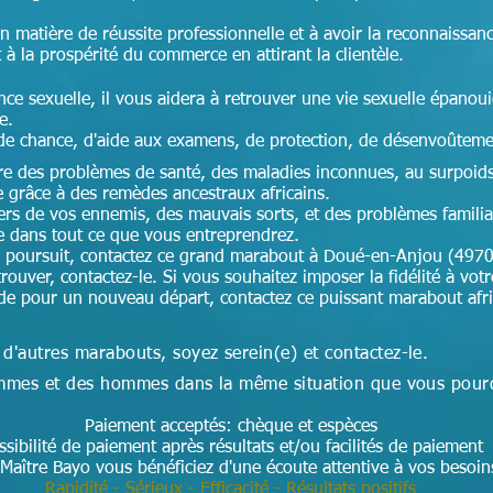
en matière de réussite professionnelle et à avoir la reconnaissan
t à la prospérité du commerce en attirant la clientèle.
nce sexuelle, il vous aidera à retrouver une vie sexuelle épanoui
ce.
de chance, d'aide aux examens, de protection, de désenvoûteme
cre des problèmes de santé, des maladies inconnues, au surpoids,
e grâce à des remèdes ancestraux africains.
ers de vos ennemis, des mauvais sorts, et des problèmes famili
te dans tout ce que vous entreprendrez.
 poursuit, contactez ce grand marabout à Doué-en-Anjou (4970
rouver, contactez-le. Si vous souhaitez imposer la fidélité à votr
'aide pour un nouveau départ, contactez ce puissant marabout af
 d'autres marabouts, soyez serein(e) et contactez-le.
 femmes et des hommes dans la même situation que vous pour
Paiement acceptés: chèque et espèces
ssibilité de paiement après résultats et/ou facilités de paiement
Maître Bayo vous bénéficiez d'une écoute attentive à vos besoi
Rapidité - Sérieux - Efficacité - Résultats positifs