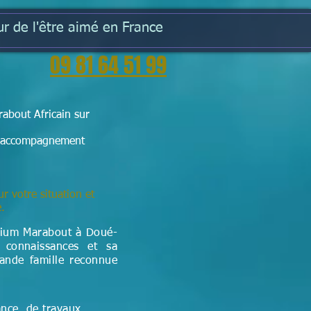
r de l'être aimé en France
09 81 64 51 99
about Africain sur
e l'accompagnement
ur votre situation et
e.
dium Marabout à Doué-
 connaissances et sa
rande famille reconnue
ance, de travaux