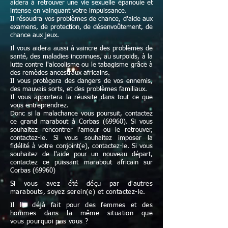
aidera à retrouver une vie sexuelle épanouie et
intense en vainquant votre impuissance.
Il résoudra vos problèmes de chance, d'aide aux
examens, de protection, de désenvoûtement, de
chance aux jeux.
Il vous aidera aussi à vaincre des problèmes de
santé, des maladies inconnues, au surpoids, à la
lutte contre l'alcoolisme ou le tabagisme grâce à
des remèdes ancestraux africains.
Il vous protègera des dangers de vos ennemis,
des mauvais sorts, et des problèmes familiaux.
Il vous apportera la réussite dans tout ce que
vous entreprendrez.
Donc si la malachance vous poursuit, contactez
ce grand marabout à Corbas (69960). Si vous
souhaitez rencontrer l'amour ou le retrouver,
contactez-le. Si vous souhaitez imposer la
fidélité à votre conjoint(e), contactez-le. Si vous
souhaitez de l'aide pour un nouveau départ,
contactez ce puissant marabout africain sur
Corbas (69960)
Si vous avez été déçu par d'autres
marabouts, soyez serein(e) et contactez-le.
Il l'a déjà fait pour des femmes et des
hommes dans la même situation que
vous pourquoi pas vous ?