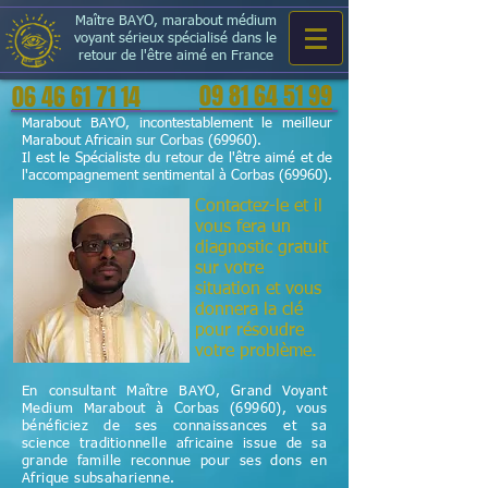
Maître BAYO, marabout médium
voyant sérieux spécialisé dans le
retour de l'être aimé en France
09 81 64 51 99
06 46 61 71 14
Marabout BAYO, incontestablement le meilleur
Marabout Africain sur Corbas (69960).
Il est le Spécialiste du retour de l'être aimé et de
l'accompagnement sentimental à Corbas (69960).
Contactez-le et il
vous fera un
diagnostic gratuit
sur votre
situation et vous
donnera la clé
pour résoudre
votre problème.
En consultant Maître BAYO, Grand Voyant
Medium Marabout à Corbas (69960), vous
bénéficiez de ses connaissances et sa
science
traditionnelle
africaine issue de sa
grande famille reconnue pour ses dons en
Afrique subsaharienne.