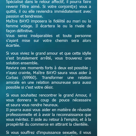
Spécialisé dans le retour affectif, il pourra faire
revenir l'être aimé. Si votre conjoint(e) vous a
quitté, il ou elle reviendra immédiatement avec
passion et tendresse.
Maître
BAYO imposera la fidélité au mari ou la
femme volage. Il écartera le ou la rivale de
façon définitive.
Vous serez inséparables et toute personne
s'ayant mise sur votre chemin sera alors
écartée.
Si vous viviez le grand amour et que cette idylle
s'est brutalement arrêté, vous trouverez une
solution ensemble.
Revivre ces moments forts à deux est possible ;
n'ayez crainte,
Maître
BAYO saura vous aider à
Corbas (69960). Transformer une relation
amicale en une relation amoureuse sera aussi
possible si c'est votre désir.
Si vous souhaitez rencontrer le grand Amour, il
vous donnera le coup de pouce nécessaire
et
saura vous rendre heureux.
Il pourra aussi vous aider en matière de réussite
professionnelle et à avoir la reconnaissance que
vous méritez. Il aide au retour à l'emploi, et à la
prospérité du commerce en attirant la clientèle.
Si vous souffrez d’impuissance sexuelle, il vous