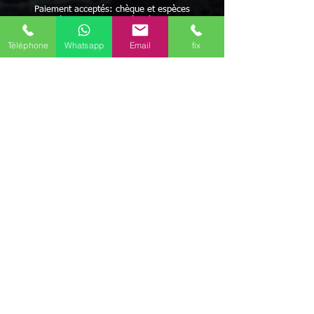
Paiement acceptés: chèque et espèces
Possibilité de paiement après résultats et/ou
facilités de paiement
Avec Maître Bayo vous bénéficiez d'une écoute
Téléphone
Whatsapp
Email
fix
attentive à vos besoins
Rapidité - Sérieux - Efficacité - Résultats positifs
Maître BAYO reçoit dans ses cabinets Corbas
(69960) mais peut aussi se déplacer.
Possibilité de travailler par correspondance.
Déplacement possible
Discrétion garantie
Géolocalisation pour rencontrer le Maître Bayo - ce
meilleur Voyant médium vaudou marabout africain sur le
secteur de Corbas (69960)