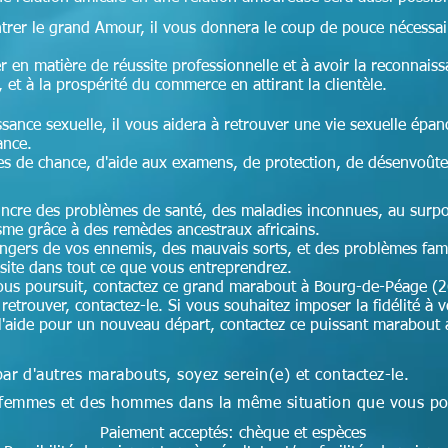
ntrer le grand Amour, il vous donnera le coup de pouce nécessai
r en matière de réussite professionnelle et à avoir la reconnais
, et à la prospérité du commerce en attirant la clientèle.
ssance sexuelle, il vous aidera à retrouver une vie sexuelle épan
ance.
es de chance, d'aide aux examens, de protection, de désenvoût
aincre des problèmes de santé, des maladies inconnues, au surpoi
isme grâce à des remèdes ancestraux africains.
angers de vos ennemis, des mauvais sorts, et des problèmes fam
ssite dans tout ce que vous entreprendrez.
ous poursuit, contactez ce grand marabout à Bourg-de-Péage (2
retrouver, contactez-le. Si vous souhaitez imposer la fidélité à v
 l'aide pour un nouveau départ, contactez ce puissant marabout 
par d'autres marabouts, soyez serein(e) et contactez-le.
des femmes et des hommes dans la même situation que vous p
Paiement acceptés: chèque et espèces