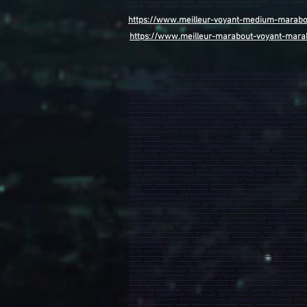
https://www.meilleur-voyant-medium-marab
https://www.meilleur-marabout-voyant-mara
marabout en France
,
Marabout sur Saint-Quentin-02100)
,
marabout sur Soissons (02200)
,
marabout sur L
marabout sur Villeneuve-d’Ascq (59650)
,
marabout sur Cambrai (59400)
,
marabout sur Marcq-en-Barœul 
marabout sur Grande-Synthe (59760)
,
marabout sur Loos (59760)
,
marabout sur Hazebrouck (59190)
,
mar
Hem (59510)
,
marabout sur Faches-Thumesnil (59155)
,
marabout sur Saint-Amand-les-Eaux (59230)
,
mar
(59410)
,
Mouvaux (59420)
,
marabout sur Saint-André-lez-Lille (59350)
,
marabout sur Raismes (59590)
,
m
Wambrechies (59118)
,
marabout sur Douchy-les-Mines (59282)
,
marabout sur Annœullin (59112)
,
marabo
sur Creil (60100)
,
marabout sur Nogent-sur-Oise (60180)
,
marabout sur Crépy-en-Valois (60800)
,
marabout
marabout sur Abbeville (80100)
,
marabout sur Albert (80300)
,
marabout sur Calais (62100)
,
marabout sur
marabout sur Saint-Omer (62500)
,
marabout sur Berck (62600)
,
marabout sur Harnes (62440)
,
marabout 
sur Courrières (62710)
,
marabout sur Auchel (62260)
,
marabout sur Montigny-en-Gohelle (62640)
,
marabou
(14120)
,
marabout sur Évreux (27000)
,
marabout sur Vernon (27200)
,
marabout sur Louviers (27400)
,
mara
Avranches (50300)
,
marabout sur Carentan-les-Marais (50500)
,
marabout sur Alençon (61000)
,
marabout
marabout sur Le Petit-Quevilly (76140)
,
marabout sur Mont-Saint-Aignan (76130)
,
marabout sur Fécamp 
Maromme (76150)
,
marabout sur Déville-lès-Rouen (76250)
,
marabout sur Caudebec-lès-Elbeuf (76320)
(44120)
,
marabout sur Couëron (44220)
,
marabout sur Carquefou (44470)
,
marabout sur La Chapelle-sur-E
marabout sur Ancenis-Saint-Géréon (44150)
,
marabout sur Pornichet (44380)
,
marabout sur Pontchâteau
(49620)
,
marabout à Segré-en-Anjou Bleu (49500)
,
marabout à Orée d'Anjou (49270)
,
marabout à Loire-Au
Mayenne (53100)
,
marabout à Le Mans (72000)
,
marabout à La Flèche (72200)
,
marabout à Sablé-sur-Sar
Hilaire-de-Riez (85270)
,
marabout à Manosque (04100)
,
marabout à Digne-les-Bains (04000)
,
marabout à 
(06700)
,
marabout à Vallauris (06220)
,
marabout à Mandelieu-la-Napoule (06212)
,
marabout à Mougins (
Sartoux (06370)
,
marabout à Marseille (13000)
,
marabout à Arles (13200)
,
marabout à Martigues (13500)
(13170)
,
marabout à Gardanne (13120)
,
marabout à Châteauneuf-les-Martigues (13220)
,
marabout à Port
marabout à Septèmes-les-Vallons (13240)
,
marabout à Plan-de-Cuques (13380)
,
marabout à Trets (1353
Fréjus (83600)
,
marabout à Draguignan (83300)
,
Marabout à Saint-Raphaël (83700)
,
marabout à Six-Fours
(83310)
,
marabout à Saint-Cyr-sur-Mer (83270)
,
marabout à Cuers (83390)
,
marabout à Solliès-Pont (832
marabout à Bollène (84500)
,
marabout à Monteux (84170)
,
marabout à Apt (84400)
,
marabout à Vedène (
marabout à Morne-à-la'Eau (97111)
,
marabout à Lamentin (97129)
,
marabout à Pointe-à-Pitre (97110)
,
mar
(97240)
,
marabout à Saint-Joseph (97212)
,
marabout à Sainte-Marie (97230)
,
marabout à La Trinité (97220
Maripasoula (97370)
,
marabout à Mana (97360)
,
marabout à Saint-Denis (97400)
,
marabout à Saint-Paul 
Saint-Leu (97436)
,
marabout à La Possession (97419)
,
marabout à Sainte-Suzanne (97441)
,
marabout à L
à Tsingoni (97680)
,
marabout à Saint-Barthélemy (97700)
,
marabout à Saint-Martin (97800)
,
marabout à 
à Bora-Bora (98730)
,
marabout à Nouméa (98849)
,
marabout à Dumbéa (98835)
,
marabout à Le Mont-Do
marabout à Miribel (01700)
Marabout à Montluçon (03100)
,
marabout à Vichy (03200)
,
marabout à Moulin
marabout à Romans-sur-Isère (26100)
,
marabout à Bourg-lès-Valence (26500)
,
marabout à Pierrelatte (2
marabout à Voiron (38500)
,
marabout à Villefontaine (38090)
,
marabout à Meylan (38240)
,
marabout à L'Is
(42300)
,
marabout à Firminy (42700)
,
marabout à Montbrison (42600)
,
marabout à Saint-Just-Saint-Rambe
Chamalières (63400)
,
marabout à Issoire (63500)
,
marabout à Thiers (63300)
,
marabout à Pont-du-Château
(69300)
,
marabout à Bron (69500)
,
marabout à Villefranche-sur-Saône (69400)
,
marabout à Meyzieu (693
marabout à Saint-Fons (69190)
,
marabout à Francheville (69340)
,
marabout à Moins (69780)
,
marabout à 
(77420)
,
marabout à Roissy-en-Brie (77680)
,
marabout à Torcy (77200)
,
marabout à Combs-la-Ville (773
marabout à Moissy-Cramayel (77550)
,
marabout à Noisiel (77186)
,
marabout à Saint-Fargeau-Ponthierry
marabout à Vaux-le-Pénil (77000)
,
marabout à Cesson (77240)
,
marabout à Thorigny-sur-Marne (77400)
,
Montigny-le-Bretonneux (78180)
,
marabout à Les Mureaux (78130)
,
marabout à Trappes (78190)
,
marabo
Villacoublay (78140)
,
marabout à La Celle-Saint-Cloud (78170)
,
marabout à Achères (78260)
,
marabout à
Verneuil-sur-Seine (78480)
,
marabout à Montesson (78360)
,
marabout à Bois-d'Arcy (78390)
,
marabout à 
,
marabout à Vernouillet (78540)
,
marabout à Croissy-sur-Seine (78290)
,
marabout à Évry-Courcouronnes (
Sénart (91860)
,
marabout à Fleury-Mérogis (91700)
,
marabout à Morangis (91420)
,
marabout à Mennecy 
,
marabout à Les Ulis (91940)
,
marabout à Brunoy (91805)
,
marabout à Brétigny-sur-Orge (91220)
,
marabou
(91700)
,
marabout à Savigny-sur-Orge (91600)
,
marabout à Massy (91300
) ,
marabout à Boulogne-Billanc