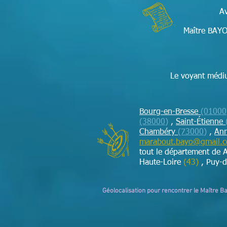
Av
Maître BAYO
Le voyant médiu
Bourg-en-Bresse
(01000
(38000)
,
Saint-Étienne
Chambéry
(73000)
,
An
marabout.bayo@gmail.
tout le département de 
Haute-Loire
(43)
, Puy-
Géolocalisation pour rencontrer le Maître 