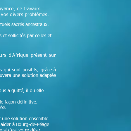
oyance, de travaux
à vos divers problèmes.
ituels sacrés ancestraux.
et sollicités par celles et
eurs d'Afrique
présent sur
s qui sont positifs, grâce à
ouvera une solution adaptée
ous a quitté, il ou elle
de façon définitive.
tée.
ez une solution ensemble.
aider à Bourg-de-Péage
si c'est votre désir.