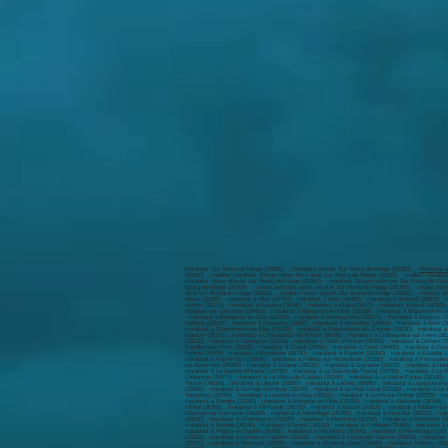
Marabout Sur Bourg-de-Péage (26300) , Marabout africain Sur Bourg-de-Péage (26300) ,
Marabout a