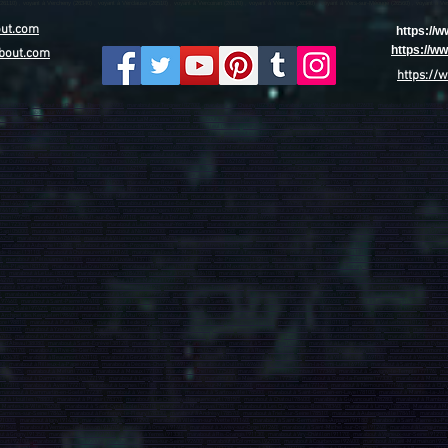
out.com
https://
https://
bout.com
https://
aon (02000)
,
marabout sur Château-Thierry (02400)
,
marabout sur Tergnier (02700)
,
marabout sur Chauny (02300)
,
marabout sur Villers-Cotterêts (02600)
,
marabout sur Lille (59800)
,
(59700)
,
marabout sur Wattrelos (59150)
,
marabout sur valenciennes (59300)
,
marabout sur Douai (59500)
,
marabout sur Aulnoye-Aymeries (59620)
,
marabout sur Leers (59115)
,
ma
about sur Coudekerque-Branche (59210)
,
marabout sur La Madeleine (59110)
,
marabout sur Croix (59170)
,
marabout sur Mons-en-Barœul (59370)
,
marabout sur Halluin (59250)
,
mara
about sur Sin-le-Noble (59450)
,
marabout sur Haubourdin (59320)
,
marabout sur Bailleul (59270)
,
marabout sur Wattignies (59635)
,
marabout sur Caudry (59540)
,
marabout sur Haut
arabout sur Seclin (59113)
,
marabout sur Comines (59560)
,
marabout sur Somain (59490)
,
marabout sur Marly (59770)
,
marabout sur Fourmies (59610)
,
marabout sur Bruay-sur-l’Es
ut sur Vieux-Condé (59690)
,
marabout sur Marquette-lez-Lille (59520)
,
marabout sur Neuville-en-Ferrain (59960)
,
marabout sur Aniche (59580)
,
marabout sur Jeumont (59460)
,
marab
 sur Senlis (60300)
,
marabout sur Méru (60110)
,
marabout sur Noyon (60400)
,
marabout sur Montataire (60160)
,
marabout sur Pont-Sainte-Maxence (60700)
,
marabout sur Chantilly 
 Arras (62000)
,
marabout sur Boulogne-sur-Mer (62200)
,
marabout sur Lens (62300)
,
marabout sur Liévin (62800)
,
marabout sur Hénin-Beaumont (62110)
,
marabout sur Béthune (624
sur Outreau (62230)
,
marabout sur Bully-les-Mines (62160)
,
marabout sur Nœux-les-Mines (62160)
,
marabout sur Longuenesse (62219)
,
marabout sur Méricourt (62680)
,
marabout s
t sur Aire-sur-la-Lys (62120)
,
marabout sur Lillers (62190)
,
marabout sur Caen (14000)
,
marabout sur Hérouville-Saint-Clair (14200)
,
marabout sur Lisieux (14100)
,
marabout sur Vir
bout sur Val-de-Reuil (27100)
,
marabout sur Gisors (27140)
,
marabout sur Pont-Audemer (27500)
,
Marabout sur Bernay (27300)
,
marabout sur Cherbourg-en-Cotentin (50100)
,
marabo
 sur Flers (61100)
,
marabout sur Argentan (61200)
,
marabout sur Rouen (76000)
,
marabout sur Le Havre (76600)
,
marabout sur Dieppe (76203)
,
marabout sur Sotteville-lès-Rouen (7
(76400)
,
marabout sur Elbeuf (76503)
,
marabout sur Montivilliers (76290)
,
marabout sur Canteleu (76380)
,
marabout sur Bois-Guillaume (76230)
,
marabout sur Yvetot (76196)
,
marabou
,
marabout sur Port-Jérôme-sur-Seine (76330)
,
Marabout sur Nantes (44100)
,
marabout sur Saint-Nazaire (44600)
,
marabout sur Saint-Herblain (44800)
,
marabout sur Rezé (44400)
,
m
rdre (44240)
,
marabout sur Bouguenais (44340)
,
marabout sur La Baule-Escoublac (44500)
,
marabout sur Guérande (44350)
,
marabout sur Sainte-Luce-sur-Loire (44980)
,
marabout su
 (44160)
,
marabout sur Thouaré-sur-Loire (44470)
,
marabout à Angers (49100)
,
marabout à Cholet (49300)
,
marabout à Saumur (49400)
,
marabout à Sèvremoine (49450)
,
marabout à 
thion (49250)
,
marabout à Montrevault-sur-Èvre (49110)
,
marabout à Trélazé (49800)
,
marabout à Avrillé (49240)
,
marabout à Les Ponts-de-Cé (49130)
,
marabout à Brissac Loire Aub
the (72300)
,
marabout à Allonnes (72700)
,
marabout à La a Roche-sur-Yon (85000)
,
marabout à Les Sables-d'Olonne (85100)
,
marabout à Challans (85300)
,
marabout à Montaigu-Ven
Gap (05000)
,
marabout à Briançon (05100)
,
marabout à Nice (06000)
,
marabout à Cannes (06150)
,
marabout à Antibes (06600)
,
marabout à Cagnes-sur-Mer (06800)
,
marabout à Grasse
06250)
,
marabout à Vence (06140)
,
marabout à Villeneuve-Loubet (06270)
,
marabout à Valbonne (06560)
,
marabout à Beausoleil (06240)
,
marabout à Roquebrune-Cap-Martin (06190)
,
,
marabout à Aubagne (13400)
,
marabout à Salon-de-Provence (13300)
,
marabout à Istres (13800)
,
marabout à La Ciotat (13600)
,
marabout à Vitrolles (13127)
,
marabout à Marignane (
-de-Bouc (13110)
,
marabout à Châteaurenard (13160)
,
marabout à Fos-sur-Mer (13270)
,
marabout à Tarascon (13150)
,
marabout à Bouc-Bel-Air (13150)
,
marabout à Saint-Martin-de-C
0)
,
marabout à Pélissanne (13330)
,
marabout à Fuveau (13710)
,
marabout à Saint-Rémy-de-Provence (13210)
,
marabout à Cabriès (13480)
,
marabout à Aix-en-Provence (13100)
,
mara
-les-Plages (83140)
,
marabout à La Crau (83260)
,
marabout à Brignoles (83170)
,
marabout à Maximin-la-Sainte-Baume (83470)
,
marabout à Sanary-sur-Mer (83110)
,
marabout à Sai
10)
,
marabout à Le Luc (83340)
,
marabout à Avignon (84000)
,
marabout à Orange (84100)
,
marabout à Carpentras (84200)
,
marabout à Cavaillon (84300)
,
marabout à Pertuis (84120)
,
m
84270)
,
marabout à Les Abymes (97139)
-
marabout à Baie-Mahault (97122)
,
marabout à Le Gosier (97190)
,
marabout à Petit-Bourg (97170)
,
marabout à Sainte-Anne (97180)
,
marabout
about à Saint-François (97118)
,
marabout à Saint-Claude (97120)
,
marabout à Basse-Terre (97100)
,
marabout à Fort-de-France (97234)
,
marabout à Le Lamentin (97232)
,
marabout à 
)
,
marabout à Rivière-Salée (97215)
,
marabout à Sainte-Luce (97228)
,
marabout à Cayenne (97300)
,
marabout à Saint-Laurent-du-Maroni (97320)
,
marabout à Matoury (97351)
,
marab
(97460)
,
marabout à Saint-Pierre (97410)
,
marabout à Le Tampon (97430)
,
marabout à Saint-André (97440)
,
marabout à Saint-Louis (97450)
,
marabout à Saint-Joseph (97480)
,
marabou
'Étang-Salé (97427)
,
marabout à Petite-Île (97429)
,
Marabout à Les Avirons (97425)
,
marabout à Saint-Pierre (97500)
,
marabout à Mamoudzou (97600)
,
marabout à Koungou (97690)
Archipel des Kerguelen (98400)
,
marabout à Mata'Utu (98600)
,
marabout à Punaauia (98718)
,
marabout à Papeete (98713)
,
marabout à Moorea-Maiao (98728)
,
marabout à Pirae (9
re (98810)
,
marabout à Païta (98890)
,
marabout à île de Clipperton (989)
,
marabout à Bourg-en-Bresse (01000)
,
marabout à Oyonnax (01100)
,
marabout à Valserhône (01200)
,
marab
s (03000)
,
marabout à Yzeure (03400)
,
marabout à Cusset (03300)
,
marabout à Annonay (07100)
,
marabout à Aubenas (07200)
,
marabout à Guilherand-Granges (07500)
,
marabout à T
6700)
,
marabout à Portes-lès-Valence (26800)
,
marabout à Bourg-de-Péage (26300)
,
Marabout à Grenoble (38000)
,
marabout à Saint-Martin-d'Hères (38400)
,
marabout à Échirolles (
le-d'Abeau (38080)
,
marabout à Saint-Égrève (38120)
,
marabout à Seyssinet-Pariset (38170)
,
marabout à Sassenage (38360)
,
marabout à Le Pont-de-Claix (38800)
,
marabout à Eybens
rt (42170)
,
marabout à Rive-de-Gier (42800)
,
marabout à Le Chambon-Feugerolles (42500)
,
marabout à Riorges (42153)
,
marabout à Le Puy-en-Velay (43000)
,
marabout à Clermont-F
 (63430)
,
marabout à Beaumont (63110)
,
marabout à Gerzat (63360)
,
marabout à Aubière (63170)
,
marabout à Lyon (69000)
,
marabout à Villeurbanne (69100)
,
marabout à Vénissieux (
30)
,
marabout à Rillieux-la-Pape (69140)
,
marabout à Décines-Charpieu (69150)
,
marabout à Oullins (69600)
,
marabout à Tassin-la-Demi-Lune (69160)
,
marabout à Sainte-Foy-lès-Lyo
Paris (75)
,
marabout à Melun (77000)
,
marabout à Meaux (77100)
,
marabout à Chelles (77500)
,
marabout à Pontault-Combault (77340)
,
marabout à Savigny-le-Temple (77176)
,
ma
80)
,
marabout à Dammarie-les-Lys (77190
) ,
marabout à Lagny-sur-Marne (77400)
,
marabout à Le Mée-sur-Seine (77350)
,
marabout à Ozoir-la-Ferrière (77330)
,
marabout à Monterea
 (77310)
,
marabout à Avon (77210)
,
marabout à Lognes (77185)
,
marabout à Vaires-sur-Marne (77360)
,
marabout à Lieusaint (77127)
,
marabout à Nemours (77140)
,
marabout à Clay
marabout à Dammartin-en-Goële (77230)
,
marabout à Versailles (78000)
,
marabout à Sartrouville (78500)
,
marabout à Saint-Germain-en-Laye (78100)
,
marabout à Mantes-la-Jolie
ut à Houilles (78800)
,
marabout à Plaisir (78370)
,
marabout à Le Chesnay-Rocquencourt (78150)
,
marabout à Chatou (78400)
,
marabout à Guyancourt (78280)
,
marabout à Rambouil
 Mantes-la-Ville (78200)
,
marabout à Saint-Cyr-l'École (78210)
,
marabout à Maurepas (78310)
,
marabout à Les Clayes-sous-Bois (78340)
,
marabout à Limay (78520)
,
Marabout à Ma
Carrières-sur-Seine (78420)
,
marabout à Fontenay-le-Fleury (78330)
,
marabout à Andrésy (78570)
,
marabout à Triel-sur-Seine (78510)
,
marabout à Aubergenville (78410)
,
marabout à
91000)
,
marabout à Igny (91430)
,
marabout à Arpajon (91290)
,
marabout à Villebon-sur-Yvette (91140)
,
marabout à Saint-Germain-lès-Arpajon (91180
) ,
marabout à Saint-Pierre-du-Pe
(91540)
,
marabout à Verrières-le-Buisson (91370)
,
marabout à Orsay (91400)
,
marabout à Juvisy-sur-Orge (91260)
,
marabout à Saint-Michel-sur-Orge (91240)
,
marabout à Longjumeau
t à Grigny (91350)
,
marabout à Draveil (91210)
,
marabout à Yerres (91330)
,
marabout à Ris-Orangis (91130)
,
marabout à Viry-Châtillon (91170)
,
marabout à Vigneux-sur-Seine (91270)
ourt (92100)
,
marabout à Nanterre (92000)
,
marabout à Asnières-sur-Seine (92600
) ,
marabout à Colombes (92700)
,
marabout à Courbevoie (92400)
,
marabout à Rueil-Malmaison (925