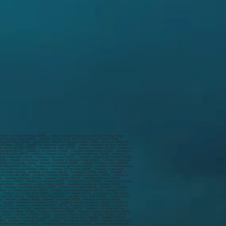
 marabout à La Baume-Cornillane (26120) , marabout à La Baume-d'Hostun (26730) , marabout à La Baume-de-Transit (26790) , marabout à La Bégude-de-Mazenc (26160) , marabout à La Chapelle-en-Vercors (26420) , marabout à La Charce (26470) , marabout à La Chaudière (26340) , marabout à La Coucourde (26740) , marabout à La Garde-Adhémar (26700) , marabout à La Laupie (26740) , marabout à La Motte-Chalancon (26470) , marabout à La Motte-de-Galaure (26240) , marabout à La Motte-Fanjas (26190) , marabout à La Penne-sur-l'Ouvèze (26170) , marabout à La Répara-Auriples (26400) , marabout à La Roche-de-Glun (26600) , marabout à La Roche-sur-Grane (26400) , marabout à La Roche-sur-le-Buis (26170) , marabout à La Rochette-du-Buis (26170) , marabout à La Touche (26160) , marabout à Laborel (26560) , marabout à Lachau (26560) , marabout à Lapeyrouse-Mornay (26210) , marabout à Larnage (26600) , marabout à Laval-d'Aix (26150) , marabout à Laveyron (26240) , marabout à Le Chaffal (26190) , marabout à Le Chalon (26350) , marabout à Le Grand-Serre (26530) , marabout à Le Pègue (26770) , marabout à Le Poët-Célard (26460) , marabout à Le Poët-en-Percip (26170) , marabout à Le Poët-Laval (26160) , marabout à Le Poët-Sigillat (26110) , marabout à Lemps (26510) , marabout à Lens-Lestang (26210) , marabout à Léoncel (26190) , marabout à Les Granges-Gontardes (26290) , marabout à Les Pilles (26110) , marabout à Les Prés (26310) , marabout à Les Tonils (26460) , marabout à Les Tourrettes (26740) , marabout à Lesches-en-Diois (26310) , marabout à Livron-sur-Drôme (26250) , marabout à Loriol-sur-Drôme (26270) , marabout à Luc-en-Diois (26310) , marabout à Lus-la-Croix-Haute (26620) , marabout à Malataverne (26780) , marabout à Malissard (26120) , marabout à Manas (26160) , marabout à Manthes (26210) , marabout à Marches (26300) , marabout à Margès (26260) , marabout à Marignac-en-Diois (26150) , marabout à Marsanne (26740) , marabout à Marsaz (26260) , marabout à Menglon (26410) , marabout à Mercurol-Veaunes (26600) , marabout à Mérindol-les-Oliviers (26170) , marabout à Mévouillon (26560) , marabout à Mirabel-aux-Baronnies (26110) , marabout à Mirabel-et-Blacons (26400) , marabout à Miribel (26350) , marabout à Mirmande (26270) , marabout à Miscon (26310) , marabout à Mollans-sur-Ouvèze (26170) , marabout à Montauban-sur-l'Ouvèze (26170) , marabout à Montaulieu (26110) , marabout à Montboucher-sur-Jabron (26740) , marabout à Montbrison-sur-Lez (26770) , marabout à Montbrun-les-Bains (26570) , marabout à Montchenu (26350) , marabout à Montclar-sur-Gervanne (26400) , marabout à Montéléger (26760) , marabout à Montélier (26120) , marabout à Montélimar (26200) , marabout à Montferrand-la-Fare (26510) , marabout à Montfroc (26560) , marabout à Montguers (26170) , marabout à Montjoux (26220) , marabout à Montjoyer (26230) , marabout à Montlaur-en-Diois (26310) , marabout à Montmaur-en-Diois (26150) , marabout à Montmeyran (26120) , marabout à Montmiral (26750) , marabout à Montoison (26800) , marabout à Montréal-les-Sources (26510) , marabout à Montrigaud (26350) , marabout à Montségur-sur-Lauzon (26130) , marabout à Montvendre (26120) , marabout à Moras-en-Valloire (26210) , marabout à Mornans (26460) , marabout à Mours-Saint-Eusèbe (26540) , marabout à Mureils (26240) , marabout à Nyons (26110) , marabout à Omblèze (26400) , marabout à Orcinas (26220) , marabout à Oriol-en-Royans (26190) , marabout à Ourches (26120) , marabout à Parnans (26750) , marabout à Pelonne (26510) , marabout à Pennes-le-Sec (26340) , marabout à Peyrins (26380) , marabout à Peyrus (26120) , marabout à Piégon (26110) , marabout à Piégros-la-Clastre (26400) , marabout à Pierrelatte (26700) , marabout à Pierrelongue (26170) , marabout à Plaisians (26170) , marabout à Plan-de-Baix (26400) , marabout à Pommerol (26470) , marabout à Ponet-et-Saint-Auban (26150) , marabout à Ponsas (26240) , marabout à Pont-de-Barret (26160) , marabout à Pont-de-l'Isère (26600) , marabout à Pontaix (26150) , marabout à Portes-en-Valdaine (2