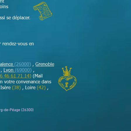
nt
soins
si se déplacer.
r rendez-vous en
alence
(26000)
,
Grenoble
,
Lyon
(69000)
,
6 46 61 71 14
)
(Mail
on votre convenance dans
 Isère
(38)
, Loire
(42)
,
urg-de-Péage (26300)