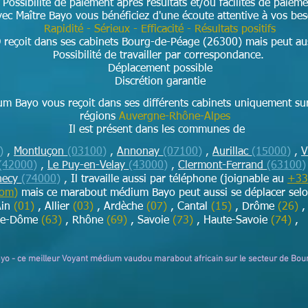
Possibilité de paiement après résultats et/ou facilités de paieme
ec Maître Bayo vous bénéficiez d'une écoute attentive à vos be
Rapidité - Sérieux - Efficacité - Résultats positifs
 reçoit dans ses cabinets Bourg-de-Péage (26300) mais peut aus
Possibilité de travailler par correspondance.
Déplacement possible
Discrétion garantie
m Bayo vous reçoit dans ses différents cabinets uniquement su
régions
Auvergne-Rhône-Alpes
Il est présent dans les communes de
)
,
Montluçon
(03100)
,
Annonay
(07100)
,
Aurillac
(15000)
,
V
(42000)
,
Le Puy-en-Velay
(43000)
,
Clermont-Ferrand
(63100)
necy
(74000)
,
Il travaille aussi par téléphone (joignable au
+33
com
)
mais ce marabout médium Bayo peut aussi se déplacer sel
Ain
(01)
, Allier
(03)
, Ardèche
(07)
, Cantal
(15)
, Drôme
(26)
,
de-Dôme
(63)
, Rhône
(69)
, Savoie
(73)
, Haute-Savoie
(74)
,
Bayo - ce meilleur Voyant médium vaudou marabout africain sur le secteur de Bo