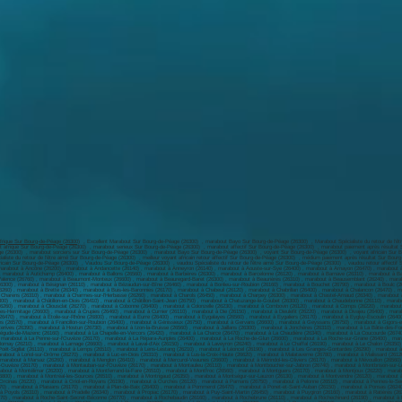
frique Sur Bourg-de-Péage (26300)
, Excellent Marabout Sur Bourg-de-Péage (26300) , marabout Bayo Sur Bourg-de-Péage (26300) , Marabout Spécialiste du retour de l’être aimé Sur Bourg-de-Péage (26300) , meilleur marabout retour l’être aimé Sur Bourg-de-Péage (26300) , meilleur marabout africain retour l’être aimé Sur Bourg-de-Péage (26300) , meilleur marabout afrique Sur Bourg-de-Péage (26300) , marabout serieux Sur Bourg-de-Péage (26300) , marabout affectif Sur Bourg-de-Péage (26300) , marabout paiement après résultat Sur Bourg-de-Péage (26300) , marabout africain retour affectif Sur Bourg-de-Péage (26300) , marabout retour affectif Sur Bourg-de-Péage (26300) , marabout Désenvoutement Sur Bourg-de-Péage (26300) , marabout sorciers sur Sur Bourg-de-Péage (26300) , marabout Bayo Sur Bourg-de-Péage (26300) , voyant Sur Bourg-de-Péage (26300) , voyant africain Sur Bourg-de-Péage (26300) , voyant retour affectif Sur Bourg-de-Péage (26300) , le voyant serieux Sur Bourg-de-Péage (26300) , voyant paiement après résultat Sur Bourg-de-Péage (26300) , voyant Spécialiste du retour de l’être aimé Sur Bourg-de-Péage (26300) , meilleur voyant africain retour affectif Sur Bourg-de-Péage (26300) , médium paiement après résultat Sur Bourg-de-Péage (26300) , médium Sur Bourg-de-Péage (26300) , médium Spécialiste du retour de l’être aimé Sur Bourg-de-Péage (26300) , médium retour affectif Sur Bourg-de-Péage (26300) , médium africain Sur Bourg-de-Péage (26300) , Vaudou Sur Bourg-de-Péage (26300) , vaudou Spécialiste du retour de l’être aimé Sur Bourg-de-Péage (26300) , vaudou retour affectif Sur Bourg-de-Péage (26300) , marabout sur Albon (26140) , marabout à Aleyrac (26770) , marabout à Alixan (26300) , marabout à Allan (26780) , marabout à Allex (26400) , marabout à Ambonil (26800) , marabout à Ancône (26200) , marabout à Andancette (26140) , marabout à Anneyron (26140) , marabout à Aouste-sur-Sye (26400) , marabout à Arnayon (26470) , marabout à Arpavon (26110) , marabout à Arthémonay (26260) , marabout à Aubenasson (26340) , marabout à Aubres (26110) , marabout à Aucelon (26340) , marabout à Aulan (26570) , marabout à Aurel (26340) , marabout à Autichamp (26400) , marabout à Ballons (26560) , marabout à Barbières (26300) , marabout à Barcelonne (26120) , marabout à Barnave (26310) , marabout à Barret-de-Lioure (26570) , marabout à Barsac (26150) , marabout à Bathernay (26260) , marabout à Beaufort-sur-Gervanne (26400) , marabout à Beaumont-en-Diois (26310) , marabout à Beaumont-lès-Valence (26760) , marabout à Beaumont-Monteux (26600) , marabout à Beauregard-Baret (26300) , marabout à Beaurières (26310) , marabout à Beausemblant (26240) , marabout à Beauvallon (26800) , marabout à Beauvoisin (26170) , marabout à Bellecombe-Tarendol (26110) , marabout à Bellegarde-en-Diois (26470) , marabout à Bénivay-Ollon (26170) , marabout à Bésayes (26300) , marabout à Bésignan (26110) , marabout à Bézaudun-sur-Bîne (26460) , marabout à Bonlieu-sur-Roubion (26160) , marabout à Bouchet (26790) , marabout à Boulc (26410) , marabout à Bourdeaux (26460) , marabout à Bourg-de-Péage (26300) , marabout à Bourg-lès-Valence (26500) , marabout à Bouvante (26190) , marabout à Bouvières (26460) , marabout à Bren (26260) , marabout à Brette (26340) , marabout à Buis-les-Baronnies (26170) , marabout à Chabeuil (26120) , marabout à Chabrillan (26400) , marabout à Chalancon (26470) , marabout à Chamaloc (26150) , marabout à Chamaret (26230) , marabout à Chanos-Curson (26600) , marabout à Chantemerle-les-Blés (26600) , marabout à Chantemerle-lès-Grignan (26230) , marabout à Charens (26310) , marabout à Charmes-sur-l'Herbasse (26260) , marabout à Charols (26450) , marabout à Charpey (26300) , marabout à Chastel-Arnaud (26340) , marabout à Châteaudouble (26120) , marabout à Châteauneuf-de-Bordette (26110) , marabout à Châteauneuf-de-Galaure (26330) , marabout à Châteauneuf-du-Rhône (26780) , marabout à Châteauneuf-sur-Isère (26300) , marabout à Châtillon-en-Diois (26410) , marabout à Châtillon-Saint-Jean (26750) , marabout à Chatuzange-le-Goubet (26300) , marabout à Chaudebonne (26110) , marabout à Chauvac-Laux-Montaux (26510) , marabout à Chavannes (26260) , marabout à Clansayes (26130) , marabout à Claveyson (26240) , marabout à Cléon-d'Andran (26450) , marabout à Clérieux (26260) , marabout à Cliousclat (26270) , marabout à Cobonne (26400) , marabout à Colonzelle (26230) , marabout à Combovin (26120) , marabout à Comps (26220) , marabout à Condillac (26740) , marabout à Condorcet (26110) , marabout à Cornillac (26510) , marabout à Cornillon-sur-l'Oule (26510) , marabout à Crépol (26350) , marabout à Crest (26400) , marabout à Crozes-Hermitage (26600) , marabout à Crupies (26460) , marabout à Curnier (26110) , marabout à Die (26150) , marabout à Dieulefit (26220) , marabout à Divajeu (26400) , marabout à Donzère (26290) , marabout à Échevis (26190) , marabout à Épinouze (26210) , marabout à Érôme (26600) , marabout à Espeluche (26780) , marabout à Espenel (26340) , marabout à Establet (26470) , marabout à Étoile-sur-Rhône (26800) , marabout à Eurre (26400) , marabout à Eygalayes (26560) , marabout à Eygaliers (26170) , marabout à Eygluy-Escoulin (26400) , marabout à Eymeux (26730) , marabout à Eyroles (26110) , marabout à Eyzahut (26160) , marabout à Fay-le-Clos (26240) , marabout à Félines-sur-Rimandoule (26160) , marabout à Ferrassières (26570) , marabout à Francillon-sur-Roubion (26400) , marabout à Génissieux (26750) , marabout à Gervans (26600) , marabout à Geyssans (26750) , marabout à Gigors-et-Lozeron (26400) , marabout à Glandage (26410) , marabout à Grane (26400) , marabout à Granges-les-Beaumont (26600) , marabout à Grignan (26230) , marabout à Gumiane (26470) , marabout à Hauterives (26390) , marabout à Hostun (26730) , marabout à Izon-la-Bruisse (26560) , marabout à Jaillans (26300) , marabout à Jonchères (26310) , marabout à La Bâtie-des-Fonds (26310) , marabout à La Bâtie-Rolland (26160) ,