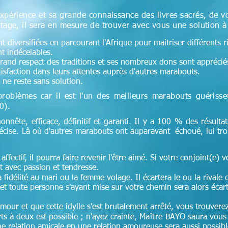
xpérience et sa grande connaissance des livres sacrés, de v
tage, il sera en mesure de trouver avec vous une solution 
 diversifiées en parcourant l'Afrique pour maitriser différents r
nt indécelables.
 grand respect des traditions et ses nombreux dons sont appréciés 
tisfaction dans leurs attentes auprès d'autres marabouts.
ne reste sans solution.
problèmes car il est l'un des meilleurs marabouts guériss
0)
.
honnête, efficace, définitif et garanti. Il y a 100 % des résultat
récise. Là où d'autres marabouts ont auparavant échoué, lui tr
affectif, il pourra faire revenir l'être aimé. Si votre conjoint(e) v
 avec passion et tendresse.
idélité au mari ou la femme volage. Il écartera le ou la rivale 
et toute personne s'ayant mise sur votre chemin sera alors écar
amour et que cette idylle s'est brutalement arrêté, vous trouver
s à deux est possible ; n'ayez crainte,
Maître
BAYO saura vous 
relation amicale en une relation amoureuse sera aussi possible 