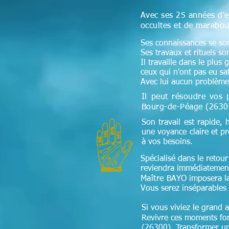
Avec ses 25 années d'e
occultes et de marabou
Ses connaissances se sont
Ses travaux et rituels so
Il travaille dans le plus
ceux qui n'ont pas eu sa
Avec lui aucun problème 
Il peut résoudre vos 
Bourg-de-Péage (2630
Son travail est rapide, 
une voyance claire et p
à vos besoins.
Spécialisé dans le retour 
reviendra immédiatement
Maître
BAYO imposera la f
Vous serez inséparables 
Si vous viviez le grand 
Revivre ces moments fort
(26300) Transformer une 