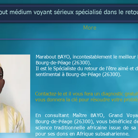
t médium voyant sérieux spécialisé dans le retou
More
Marabout BAYO, incontestablement le meilleur 
Bourg-de-Péage (26300).
Il est le Spécialiste du retour de l'être aimé e
sentimental à Bourg-de-Péage (26300).
Contactez-le et il vous fera un diagnostic gratui
vous donnera la clé pour résoudre votre prob
En consultant Maître BAYO, Grand Voy
Bourg-de-Péage (26300), vous bénéficiez de
science
traditionnelle
africaine issue de sa
pour ses dons en Afrique subsaharienne.