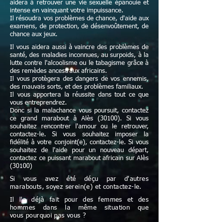
aidera à retrouver une vie sexuelle épanouie et
intense en vainquant votre impuissance.
Il résoudra vos problèmes de chance, d'aide aux
examens, de protection, de désenvoûtement, de
chance aux jeux.
Il vous aidera aussi à vaincre des problèmes de
santé, des maladies inconnues, au surpoids, à la
lutte contre l'alcoolisme ou le tabagisme grâce à
des remèdes ancestraux africains.
Il vous protègera des dangers de vos ennemis,
des mauvais sorts, et des problèmes familiaux.
Il vous apportera la réussite dans tout ce que
vous entreprendrez.
Donc si la malachance vous poursuit, contactez
ce grand marabout à Alès (30100). Si vous
souhaitez rencontrer l'amour ou le retrouver,
contactez-le. Si vous souhaitez imposer la
fidélité à votre conjoint(e), contactez-le. Si vous
souhaitez de l'aide pour un nouveau départ,
contactez ce puissant marabout africain sur Alès
(30100)
Si vous avez été déçu par d'autres
marabouts, soyez serein(e) et contactez-le.
Il l'a déjà fait pour des femmes et des
hommes dans la même situation que
vous pourquoi pas vous ?