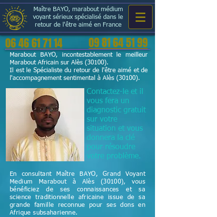
Maître BAYO, marabout médium
voyant sérieux spécialisé dans le
retour de l'être aimé en France
09 81 64 51 99
06 46 61 71 14
Marabout BAYO, incontestablement le meilleur
Marabout Africain sur Alès (30100).
Il est le Spécialiste du retour de l'être aimé et de
l'accompagnement sentimental à Alès (30100).
Contactez-le et il
vous fera un
diagnostic gratuit
sur votre
situation et vous
donnera la clé
pour résoudre
votre problème.
En consultant Maître BAYO, Grand Voyant
Medium Marabout à Alès (30100), vous
bénéficiez de ses connaissances et sa
science
traditionnelle
africaine issue de sa
grande famille reconnue pour ses dons en
Afrique subsaharienne.