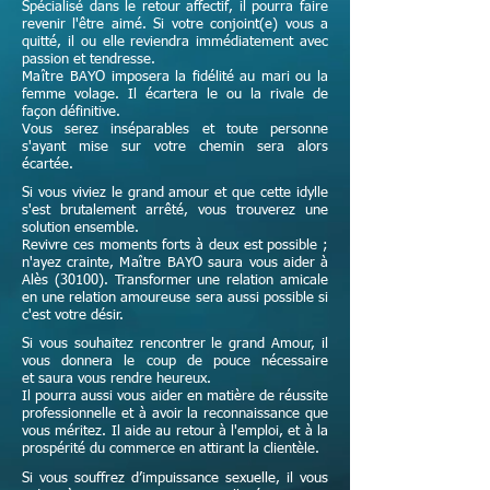
Spécialisé dans le retour affectif, il pourra faire
revenir l'être aimé. Si votre conjoint(e) vous a
quitté, il ou elle reviendra immédiatement avec
passion et tendresse.
Maître
BAYO imposera la fidélité au mari ou la
femme volage. Il écartera le ou la rivale de
façon définitive.
Vous serez inséparables et toute personne
s'ayant mise sur votre chemin sera alors
écartée.
Si vous viviez le grand amour et que cette idylle
s'est brutalement arrêté, vous trouverez une
solution ensemble.
Revivre ces moments forts à deux est possible ;
n'ayez crainte,
Maître
BAYO saura vous aider à
Alès (30100). Transformer une relation amicale
en une relation amoureuse sera aussi possible si
c'est votre désir.
Si vous souhaitez rencontrer le grand Amour, il
vous donnera le coup de pouce nécessaire
et
saura vous rendre heureux.
Il pourra aussi vous aider en matière de réussite
professionnelle et à avoir la reconnaissance que
vous méritez. Il aide au retour à l'emploi, et à la
prospérité du commerce en attirant la clientèle.
Si vous souffrez d’impuissance sexuelle, il vous