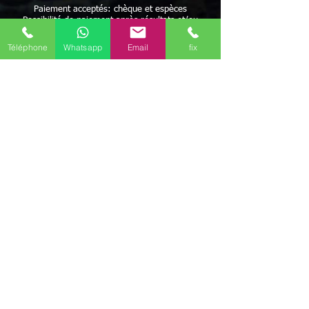
Paiement acceptés: chèque et espèces
Possibilité de paiement après résultats et/ou
facilités de paiement
Avec Maître Bayo vous bénéficiez d'une écoute
Téléphone
Whatsapp
Email
fix
attentive à vos besoins
Rapidité - Sérieux - Efficacité - Résultats positifs
Maître BAYO reçoit dans ses cabinets Alès
(30100) mais peut aussi se déplacer.
Possibilité de travailler par correspondance.
Déplacement possible
Discrétion garantie
Géolocalisation pour rencontrer le Maître Bayo - ce
meilleur Voyant médium vaudou marabout africain sur le
secteur de Alès (30100)