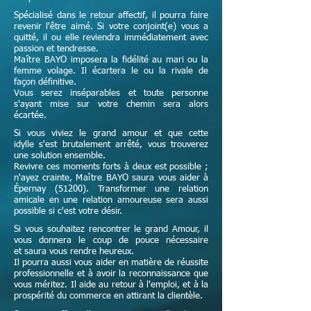
Spécialisé dans le retour affectif, il pourra faire
revenir l'être aimé. Si votre conjoint(e) vous a
quitté, il ou elle reviendra immédiatement avec
passion et tendresse.
Maître
BAYO imposera la fidélité au mari ou la
femme volage. Il écartera le ou la rivale de
façon définitive.
Vous serez inséparables et toute personne
s'ayant mise sur votre chemin sera alors
écartée.
Si vous viviez le grand amour et que cette
idylle s'est brutalement arrêté, vous trouverez
une solution ensemble.
Revivre ces moments forts à deux est possible ;
n'ayez crainte,
Maître
BAYO saura vous aider à
Épernay (51200). Transformer une relation
amicale en une relation amoureuse sera aussi
possible si c'est votre désir.
Si vous souhaitez rencontrer le grand Amour, il
vous donnera le coup de pouce nécessaire
et
saura vous rendre heureux.
Il pourra aussi vous aider en matière de réussite
professionnelle et à avoir la reconnaissance que
vous méritez. Il aide au retour à l'emploi, et à la
prospérité du commerce en attirant la clientèle.