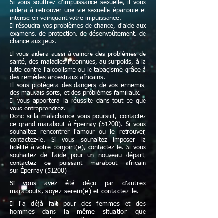
Si vous souffrez d’impuissance sexuelle, il vous
aidera à retrouver une vie sexuelle épanouie et
intense en vainquant votre impuissance.
Il résoudra vos problèmes de chance, d'aide aux
examens, de protection, de désenvoûtement, de
chance aux jeux.
Il vous aidera aussi à vaincre des problèmes de
santé, des maladies inconnues, au surpoids, à la
lutte contre l'alcoolisme ou le tabagisme grâce à
des remèdes ancestraux africains.
Il vous protègera des dangers de vos ennemis,
des mauvais sorts, et des problèmes familiaux.
Il vous apportera la réussite dans tout ce que
vous entreprendrez.
Donc si la malachance vous poursuit, contactez
ce grand marabout à Épernay (51200). Si vous
souhaitez rencontrer l'amour ou le retrouver,
contactez-le. Si vous souhaitez imposer la
fidélité à votre conjoint(e), contactez-le. Si vous
souhaitez de l'aide pour un nouveau départ,
contactez ce puissant marabout africain
sur Épernay (51200)
Si vous avez été déçu par d'autres
marabouts, soyez serein(e) et contactez-le.
Il l'a déjà fait pour des femmes et des
hommes dans la même situation que