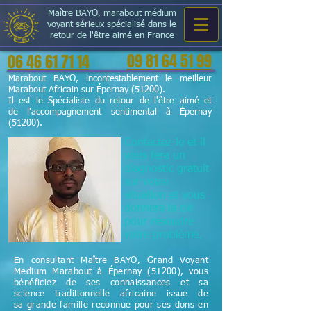
Maître BAYO, marabout médium
voyant sérieux spécialisé dans le
retour de l'être aimé en France
09 81 64 51 99
06 46 61 71 14
Marabout BAYO, incontestablement le meilleur
Marabout Africain sur Épernay (51200).
Il est le Spécialiste du retour de l'être aimé et
de l'accompagnement sentimental à Épernay
(51200).
Contactez-le et il
vous fera un
diagnostic gratuit
sur votre
situation et vous
donnera la clé
pour résoudre
votre problème.
En consultant Maître BAYO, Grand Voyant
Medium Marabout à Épernay (51200), vous
bénéficiez de ses connaissances et sa
science
traditionnelle
africaine issue de
sa grande famille reconnue pour ses dons en