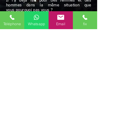
Il l'a déjà fait pour des femmes et des
hommes dans la même situation que
vous pourquoi pas vous ?
Paiement acceptés: chèque et espèces
Téléphone
Whatsapp
Email
fix
Possibilité de paiement après résultats
et/ou facilités de paiement
Avec Maître Bayo vous bénéficiez d'une écoute
attentive à vos besoins
Rapidité - Sérieux - Efficacité - Résultats positifs
Maître BAYO reçoit dans ses cabinets Élancourt
(78990), mais peut aussi se déplacer.
Possibilité de travailler par correspondance.
Déplacement possible
Discrétion garantie
Le voyant médium Bayo vous reçoit dans ses
différents cabinets uniquement sur rendez-vous
en région d'
Île-de-France
.
Il est présent dans les communes de
Paris
(75)
,
Melun
(77000)
,
Meaux
(77100)
,
Versailles
(78000)
,
Évry-Courcouronnes
(91000)
,
Boulogne-Billancourt
(92100)
,
Montreuil
(93100)
,
Aubervilliers
(93300)
,
Créteil
(94000)
,
Vitry-sur-Seine
(94400)
,
Argenteuil
(95100)
,
Il
travaille aussi par téléphone (joignable au
+336
46 61 71 14)
(Mail
marabout.bayo@gmail.com
)
mais ce marabout
médium Bayo peut aussi se déplacer selon votre