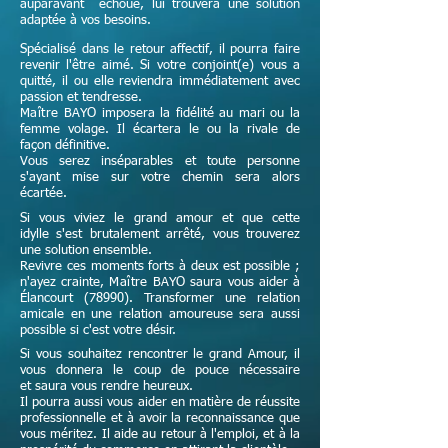
auparavant échoué, lui trouvera une solution
adaptée à vos besoins.
Spécialisé dans le retour affectif, il pourra faire
revenir l'être aimé. Si votre conjoint(e) vous a
quitté, il ou elle reviendra immédiatement avec
passion et tendresse.
Maître
BAYO imposera la fidélité au mari ou la
femme volage. Il écartera le ou la rivale de
façon définitive.
Vous serez inséparables et toute personne
s'ayant mise sur votre chemin sera alors
écartée.
Si vous viviez le grand amour et que cette
idylle s'est brutalement arrêté, vous trouverez
une solution ensemble.
Revivre ces moments forts à deux est possible ;
n'ayez crainte,
Maître
BAYO saura vous aider à
Élancourt (78990). Transformer une relation
amicale en une relation amoureuse sera aussi
possible si c'est votre désir.
Si vous souhaitez rencontrer le grand Amour, il
vous donnera le coup de pouce nécessaire
et
saura vous rendre heureux.
Il pourra aussi vous aider en matière de réussite
professionnelle et à avoir la reconnaissance que
vous méritez. Il aide au retour à l'emploi, et à la