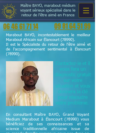
Maître BAYO, marabout médium
voyant sérieux spécialisé dans le
retour de l'être aimé en France
09 81 64 51 99
06 46 61 71 14
Marabout BAYO, incontestablement le meilleur
Marabout Africain sur Élancourt (78990).
Il est le Spécialiste du retour de l'être aimé et
de l'accompagnement sentimental à Élancourt
(78990).
Contactez-le et il
vous fera un
diagnostic gratuit
sur votre
situation et vous
donnera la clé
pour résoudre
votre problème.
En consultant Maître BAYO, Grand Voyant
Medium Marabout à Élancourt (78990) vous
bénéficiez de ses connaissances et sa
science
traditionnelle
africaine issue de