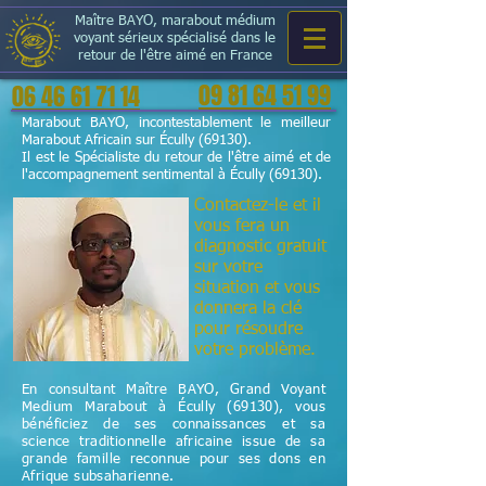
Maître BAYO, marabout médium
voyant sérieux spécialisé dans le
retour de l'être aimé en France
09 81 64 51 99
06 46 61 71 14
Marabout BAYO, incontestablement le meilleur
Marabout Africain sur Écully (69130).
Il est le Spécialiste du retour de l'être aimé et de
l'accompagnement sentimental à Écully (69130).
Contactez-le et il
vous fera un
diagnostic gratuit
sur votre
situation et vous
donnera la clé
pour résoudre
votre problème.
En consultant Maître BAYO, Grand Voyant
Medium Marabout à Écully (69130), vous
bénéficiez de ses connaissances et sa
science
traditionnelle
africaine issue de sa
grande famille reconnue pour ses dons en
Afrique subsaharienne.