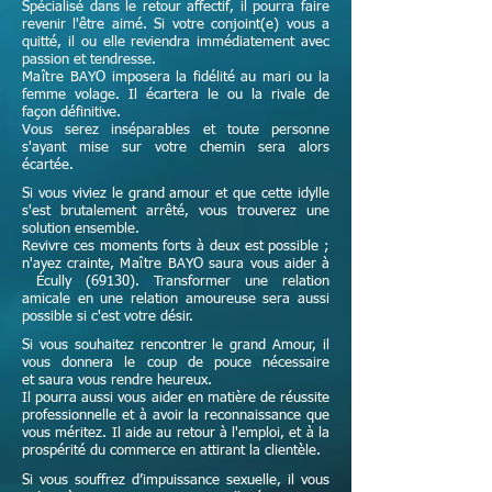
Spécialisé dans le retour affectif, il pourra faire
revenir l'être aimé. Si votre conjoint(e) vous a
quitté, il ou elle reviendra immédiatement avec
passion et tendresse.
Maître
BAYO imposera la fidélité au mari ou la
femme volage. Il écartera le ou la rivale de
façon définitive.
Vous serez inséparables et toute personne
s'ayant mise sur votre chemin sera alors
écartée.
Si vous viviez le grand amour et que cette idylle
s'est brutalement arrêté, vous trouverez une
solution ensemble.
Revivre ces moments forts à deux est possible ;
n'ayez crainte,
Maître
BAYO saura vous aider à
Écully (69130). Transformer une relation
amicale en une relation amoureuse sera aussi
possible si c'est votre désir.
Si vous souhaitez rencontrer le grand Amour, il
vous donnera le coup de pouce nécessaire
et
saura vous rendre heureux.
Il pourra aussi vous aider en matière de réussite
professionnelle et à avoir la reconnaissance que
vous méritez. Il aide au retour à l'emploi, et à la
prospérité du commerce en attirant la clientèle.
Si vous souffrez d’impuissance sexuelle, il vous