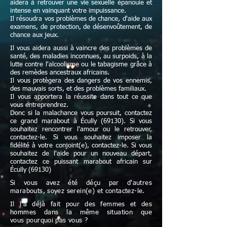
aidera à retrouver une vie sexuelle épanouie et
intense en vainquant votre impuissance.
Il résoudra vos problèmes de chance, d'aide aux
examens, de protection, de désenvoûtement, de
chance aux jeux.
Il vous aidera aussi à vaincre des problèmes de
santé, des maladies inconnues, au surpoids, à la
lutte contre l'alcoolisme ou le tabagisme grâce à
des remèdes ancestraux africains.
Il vous protègera des dangers de vos ennemis,
des mauvais sorts, et des problèmes familiaux.
Il vous apportera la réussite dans tout ce que
vous entreprendrez.
Donc si la malachance vous poursuit, contactez
ce grand marabout à Écully (69130). Si vous
souhaitez rencontrer l'amour ou le retrouver,
contactez-le. Si vous souhaitez imposer la
fidélité à votre conjoint(e), contactez-le. Si vous
souhaitez de l'aide pour un nouveau départ,
contactez ce puissant marabout africain sur
Écully (69130)
Si vous avez été déçu par d'autres
marabouts, soyez serein(e) et contactez-le.
Il l'a déjà fait pour des femmes et des
hommes dans la même situation que
vous pourquoi pas vous ?